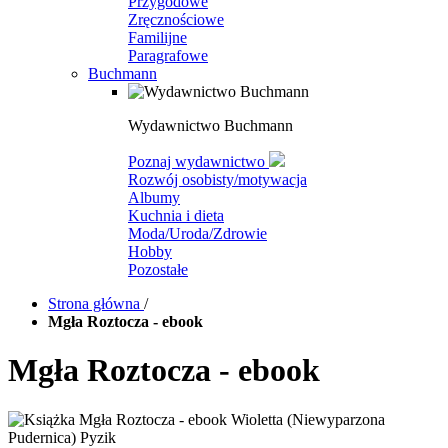
Przygodowe
Zręcznościowe
Familijne
Paragrafowe
Buchmann
Wydawnictwo Buchmann
Poznaj wydawnictwo
Rozwój osobisty/motywacja
Albumy
Kuchnia i dieta
Moda/Uroda/Zdrowie
Hobby
Pozostałe
Strona główna
/
Mgła Roztocza - ebook
Mgła Roztocza - ebook