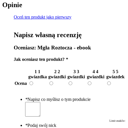
Opinie
Oceń ten produkt jako pierwszy
Napisz własną recenzję
Oceniasz:
Mgła Roztocza - ebook
Jak oceniasz ten produkt?
*
1
1
2
2
3
3
4
4
5
5
gwiazdka
gwiazdki
gwiazdki
gwiazdki
gwiazdek
Ocena
*
Napisz co myślisz o tym produkcie
Limit znaków:
*
Podaj swój nick