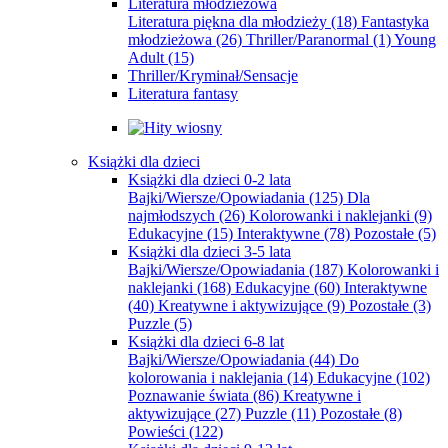
Literatura młodzieżowa
Literatura piękna dla młodzieży
(18)
Fantastyka
młodzieżowa
(26)
Thriller/Paranormal
(1)
Young
Adult
(15)
Thriller/Kryminał/Sensacje
Literatura fantasy
Książki dla dzieci
Książki dla dzieci 0-2 lata
Bajki/Wiersze/Opowiadania
(125)
Dla
najmłodszych
(26)
Kolorowanki i naklejanki
(9)
Edukacyjne
(15)
Interaktywne
(78)
Pozostałe
(5)
Książki dla dzieci 3-5 lata
Bajki/Wiersze/Opowiadania
(187)
Kolorowanki i
naklejanki
(168)
Edukacyjne
(60)
Interaktywne
(40)
Kreatywne i aktywizujące
(9)
Pozostałe
(3)
Puzzle
(5)
Książki dla dzieci 6-8 lat
Bajki/Wiersze/Opowiadania
(44)
Do
kolorowania i naklejania
(14)
Edukacyjne
(102)
Poznawanie świata
(86)
Kreatywne i
aktywizujące
(27)
Puzzle
(11)
Pozostałe
(8)
Powieści
(122)