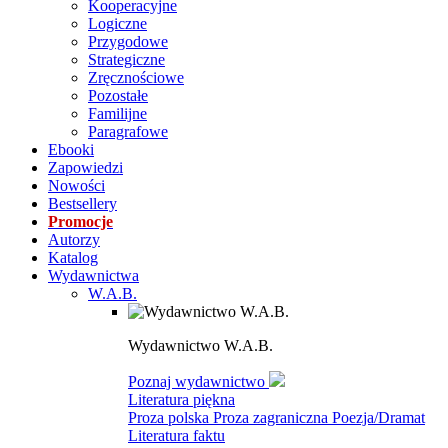
Kooperacyjne
Logiczne
Przygodowe
Strategiczne
Zręcznościowe
Pozostałe
Familijne
Paragrafowe
Ebooki
Zapowiedzi
Nowości
Bestsellery
Promocje
Autorzy
Katalog
Wydawnictwa
W.A.B.
Wydawnictwo W.A.B.
Poznaj wydawnictwo
Literatura piękna
Proza polska
Proza zagraniczna
Poezja/Dramat
Literatura faktu