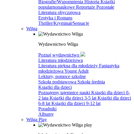
Biografie/Wspomnienia
Historia
Książki
popularnonaukowe
Reportaże
Pozostałe
Literatura obyczajowa
Erotyka i Romans
Thriller/Kryminał/Sensacje
Wilga
Wydawnictwo Wilga
Poznaj wydawnictwo
Literatura młodzieżowa
Literatura piękna dla młodzieży
Fantastyka
młodzieżowa
Young Adult
Lektury, pomoce szkolne
Szkoła podstawowa
Szkoła średnia
Książki dla dzieci
Poznajemy tajemnice nauki
Ksiązki dla dzieci 0-
2 lata
Książki dla dzieci 3-5 lat
Książki dla dzieci
6-8 lat
Ksiązki dla dzieci 9-12 lat
Poradniki
Albumy
Wilga Play