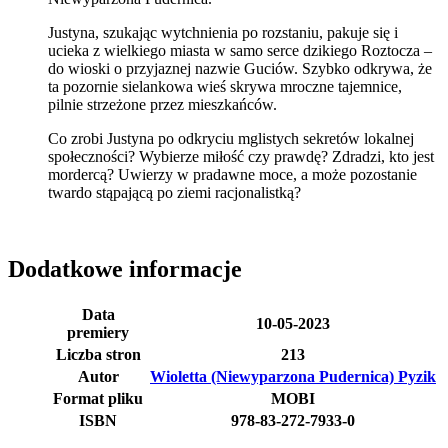
Justyna, szukając wytchnienia po rozstaniu, pakuje się i
ucieka z wielkiego miasta w samo serce dzikiego Roztocza –
do wioski o przyjaznej nazwie Guciów. Szybko odkrywa, że
ta pozornie sielankowa wieś skrywa mroczne tajemnice,
pilnie strzeżone przez mieszkańców.
Co zrobi Justyna po odkryciu mglistych sekretów lokalnej
społeczności? Wybierze miłość czy prawdę? Zdradzi, kto jest
mordercą? Uwierzy w pradawne moce, a może pozostanie
twardo stąpającą po ziemi racjonalistką?
Dodatkowe informacje
Data
10-05-2023
premiery
Liczba stron
213
Autor
Wioletta (Niewyparzona Pudernica) Pyzik
Format pliku
MOBI
ISBN
978-83-272-7933-0