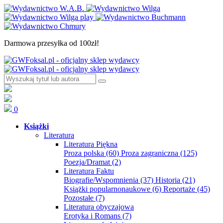
Darmowa przesyłka od 100zł!
0
Książki
Literatura
Literatura Piękna
Proza polska
(60)
Proza zagraniczna
(125)
Poezja/Dramat
(2)
Literatura Faktu
Biografie/Wspomnienia
(37)
Historia
(21)
Książki popularnonaukowe
(6)
Reportaże
(45)
Pozostałe
(7)
Literatura obyczajowa
Erotyka i Romans
(7)