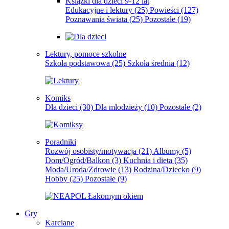
Książki dla dzieci 9-12 lat
Edukacyjne i lektury
(25)
Powieści
(127)
Poznawania świata
(25)
Pozostałe
(19)
Lektury, pomoce szkolne
Szkoła podstawowa
(25)
Szkoła średnia
(12)
Komiks
Dla dzieci
(30)
Dla młodzieży
(10)
Pozostałe
(2)
Poradniki
Rozwój osobisty/motywacja
(21)
Albumy
(5)
Dom/Ogród/Balkon
(3)
Kuchnia i dieta
(35)
Moda/Uroda/Zdrowie
(13)
Rodzina/Dziecko
(9)
Hobby
(25)
Pozostałe
(9)
Gry
Karciane