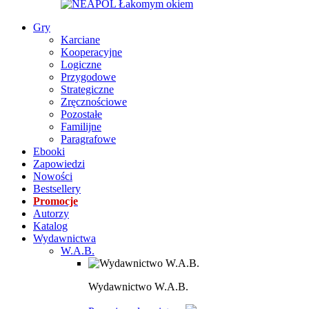
Gry
Karciane
Kooperacyjne
Logiczne
Przygodowe
Strategiczne
Zręcznościowe
Pozostałe
Familijne
Paragrafowe
Ebooki
Zapowiedzi
Nowości
Bestsellery
Promocje
Autorzy
Katalog
Wydawnictwa
W.A.B.
Wydawnictwo W.A.B.