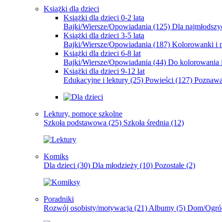
Książki dla dzieci
Książki dla dzieci 0-2 lata
Bajki/Wiersze/Opowiadania
(125)
Dla najmłodsz
Książki dla dzieci 3-5 lata
Bajki/Wiersze/Opowiadania
(187)
Kolorowanki i 
Książki dla dzieci 6-8 lat
Bajki/Wiersze/Opowiadania
(44)
Do kolorowania i
Książki dla dzieci 9-12 lat
Edukacyjne i lektury
(25)
Powieści
(127)
Poznawa
Lektury, pomoce szkolne
Szkoła podstawowa
(25)
Szkoła średnia
(12)
Komiks
Dla dzieci
(30)
Dla młodzieży
(10)
Pozostałe
(2)
Poradniki
Rozwój osobisty/motywacja
(21)
Albumy
(5)
Dom/Ogró