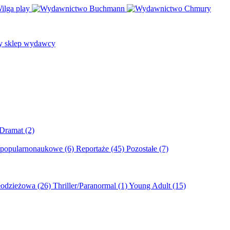
/Dramat
(2)
 popularnonaukowe
(6)
Reportaże
(45)
Pozostałe
(7)
młodzieżowa
(26)
Thriller/Paranormal
(1)
Young Adult
(15)