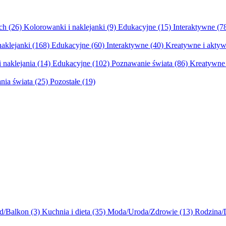
ych
(26)
Kolorowanki i naklejanki
(9)
Edukacyjne
(15)
Interaktywne
(7
naklejanki
(168)
Edukacyjne
(60)
Interaktywne
(40)
Kreatywne i aktyw
 naklejania
(14)
Edukacyjne
(102)
Poznawanie świata
(86)
Kreatywne 
nia świata
(25)
Pozostałe
(19)
d/Balkon
(3)
Kuchnia i dieta
(35)
Moda/Uroda/Zdrowie
(13)
Rodzina/