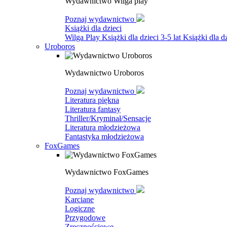
Wydawnictwo Wilga play
Poznaj wydawnictwo
Książki dla dzieci
Wilga Play
Książki dla dzieci 3-5 lat
Książki dla dz
Uroboros
Wydawnictwo Uroboros
Poznaj wydawnictwo
Literatura piękna
Literatura fantasy
Thriller/Kryminał/Sensacje
Literatura młodzieżowa
Fantastyka młodzieżowa
FoxGames
Wydawnictwo FoxGames
Poznaj wydawnictwo
Karciane
Logiczne
Przygodowe
Zręcznościowe