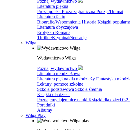
Poznaj wydawnictwo
Literatura piękna
Proza polska
Proza zagraniczna
Poezja/Dramat
Literatura faktu
Biografie/Wspomnienia
Historia
Książki popular
Literatura obyczajowa
Erotyka i Romans
Thriller/Kryminał/Sensacje
Wilga
Wydawnictwo Wilga
Poznaj wydawnictwo
Literatura młodzieżowa
Literatura piękna dla młodzieży
Fantastyka młodz
Lektury, pomoce szkolne
Szkoła podstawowa
Szkoła średnia
Książki dla dzieci
Poznajemy tajemnice nauki
Ksiązki dla dzieci 0-2 
Poradniki
Albumy
Wilga Play