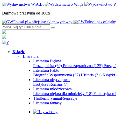
Darmowa przesyłka od 100zł!
0
Książki
Literatura
Literatura Piękna
Proza polska
(60)
Proza zagraniczna
(125)
Poezja
Literatura Faktu
Biografie/Wspomnienia
(37)
Historia
(21)
Książki
Literatura obyczajowa
Erotyka i Romans
(7)
Literatura młodzieżowa
Literatura piękna dla młodzieży
(18)
Fantastyka 
Thriller/Kryminał/Sensacje
Literatura fantasy