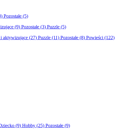
8)
Pozostałe
(5)
izujące
(9)
Pozostałe
(3)
Puzzle
(5)
i aktywizujące
(27)
Puzzle
(11)
Pozostałe
(8)
Powieści
(122)
Dziecko
(9)
Hobby
(25)
Pozostałe
(9)