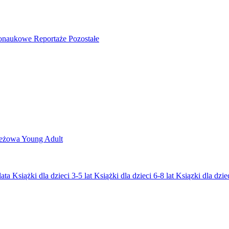
nonaukowe
Reportaże
Pozostałe
ieżowa
Young Adult
lata
Książki dla dzieci 3-5 lat
Książki dla dzieci 6-8 lat
Ksiązki dla dziec