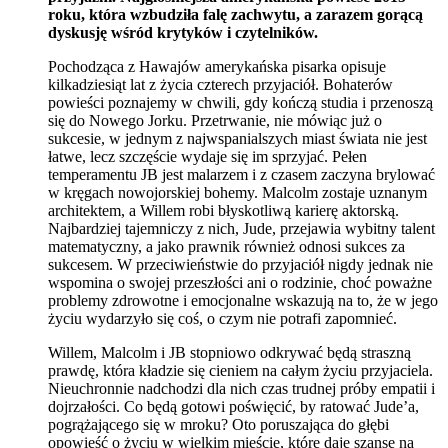
roku, która wzbudziła falę zachwytu, a zarazem gorącą
dyskusję wśród krytyków i czytelników.
Pochodząca z Hawajów amerykańska pisarka opisuje
kilkadziesiąt lat z życia czterech przyjaciół. Bohaterów
powieści poznajemy w chwili, gdy kończą studia i przenoszą
się do Nowego Jorku. Przetrwanie, nie mówiąc już o
sukcesie, w jednym z najwspanialszych miast świata nie jest
łatwe, lecz szczęście wydaje się im sprzyjać. Pełen
temperamentu JB jest malarzem i z czasem zaczyna brylować
w kręgach nowojorskiej bohemy. Malcolm zostaje uznanym
architektem, a Willem robi błyskotliwą karierę aktorską.
Najbardziej tajemniczy z nich, Jude, przejawia wybitny talent
matematyczny, a jako prawnik również odnosi sukces za
sukcesem. W przeciwieństwie do przyjaciół nigdy jednak nie
wspomina o swojej przeszłości ani o rodzinie, choć poważne
problemy zdrowotne i emocjonalne wskazują na to, że w jego
życiu wydarzyło się coś, o czym nie potrafi zapomnieć.
Willem, Malcolm i JB stopniowo odkrywać będą straszną
prawdę, która kładzie się cieniem na całym życiu przyjaciela.
Nieuchronnie nadchodzi dla nich czas trudnej próby empatii i
dojrzałości. Co będą gotowi poświęcić, by ratować Jude’a,
pogrążającego się w mroku? Oto poruszająca do głębi
opowieść o życiu w wielkim mieście, które daje szansę na