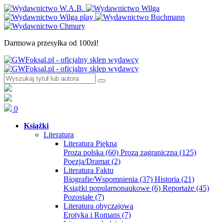
Darmowa przesyłka od 100zł!
0
Książki
Literatura
Literatura Piękna
Proza polska
(60)
Proza zagraniczna
(125)
Poezja/Dramat
(2)
Literatura Faktu
Biografie/Wspomnienia
(37)
Historia
(21)
Książki popularnonaukowe
(6)
Reportaże
(45)
Pozostałe
(7)
Literatura obyczajowa
Erotyka i Romans
(7)