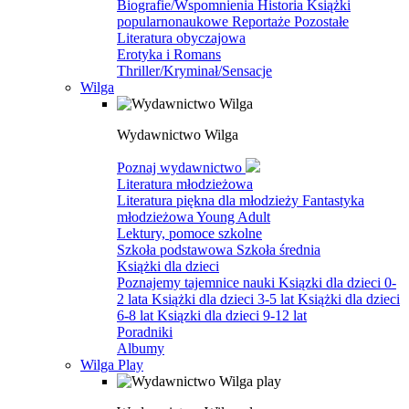
Biografie/Wspomnienia
Historia
Książki
popularnonaukowe
Reportaże
Pozostałe
Literatura obyczajowa
Erotyka i Romans
Thriller/Kryminał/Sensacje
Wilga
Wydawnictwo Wilga
Poznaj wydawnictwo
Literatura młodzieżowa
Literatura piękna dla młodzieży
Fantastyka
młodzieżowa
Young Adult
Lektury, pomoce szkolne
Szkoła podstawowa
Szkoła średnia
Książki dla dzieci
Poznajemy tajemnice nauki
Ksiązki dla dzieci 0-
2 lata
Książki dla dzieci 3-5 lat
Książki dla dzieci
6-8 lat
Ksiązki dla dzieci 9-12 lat
Poradniki
Albumy
Wilga Play