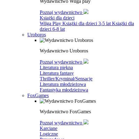
Wydawnictwo Wilga play
Poznaj wydawnictwo
Książki dla dzieci
Wilga Play
Książki dla dzieci 3-5 lat
Książki dla
dzieci 6-8 lat
Uroboros
Wydawnictwo Uroboros
Poznaj wydawnictwo
Literatura piękna
Literatura fantasy
Thriller/Kryminał/Sensacje
Literatura młodzieżowa
Fantastyka młodzieżowa
FoxGames
Wydawnictwo FoxGames
Poznaj wydawnictwo
Karciane
Logiczne