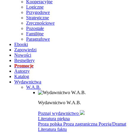
Kooperacyjne
Logiczne
Przygodowe
Strategiczne
Zręcznościowe
Pozostałe
Familijne
Paragrafowe
Ebooki
Zapowiedzi
Nowości
Bestsellery
Promocje
Autorzy
Katalog
Wydawnictwa
W.A.B.
Wydawnictwo W.A.B.
Poznaj wydawnictwo
Literatura piękna
Proza polska
Proza zagraniczna
Poezja/Dramat
Literatura faktu