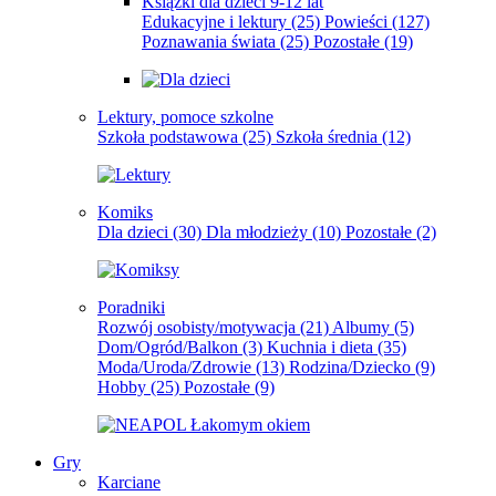
Książki dla dzieci 9-12 lat
Edukacyjne i lektury
(25)
Powieści
(127)
Poznawania świata
(25)
Pozostałe
(19)
Lektury, pomoce szkolne
Szkoła podstawowa
(25)
Szkoła średnia
(12)
Komiks
Dla dzieci
(30)
Dla młodzieży
(10)
Pozostałe
(2)
Poradniki
Rozwój osobisty/motywacja
(21)
Albumy
(5)
Dom/Ogród/Balkon
(3)
Kuchnia i dieta
(35)
Moda/Uroda/Zdrowie
(13)
Rodzina/Dziecko
(9)
Hobby
(25)
Pozostałe
(9)
Gry
Karciane