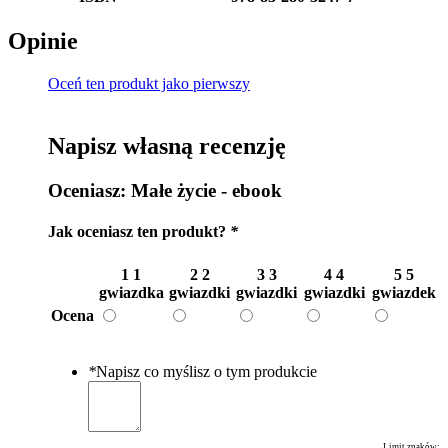
Opinie
Oceń ten produkt jako pierwszy
Napisz własną recenzję
Oceniasz:
Małe życie - ebook
Jak oceniasz ten produkt?
*
1
1
2
2
3
3
4
4
5
5
gwiazdka
gwiazdki
gwiazdki
gwiazdki
gwiazdek
Ocena
*
Napisz co myślisz o tym produkcie
Limit znaków: