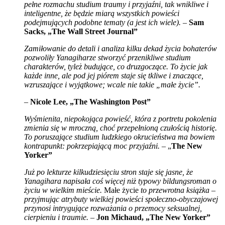
pełne rozmachu studium traumy i przyjaźni, tak wnikliwe i
inteligentne, że będzie miarą wszystkich powieści
podejmujących podobne tematy (a jest ich wiele).
–
Sam
Sacks, „
The Wall Street Journal”
Zamiłowanie do detali i analiza kilku dekad życia bohaterów
pozwoliły Yanagiharze stworzyć przenikliwe studium
charakterów, tyleż budujące, co druzgoczące. To życie jak
każde inne, ale pod jej piórem staje się tkliwe i znaczące,
wzruszające i wyjątkowe; wcale nie takie „małe życie”.
–
Nicole Lee, „
The Washington Post”
Wyśmienita, niepokojąca powieść, która z portretu pokolenia
zmienia się w mroczną, choć przepełnioną czułością historię.
To poruszające studium ludzkiego okrucieństwa ma bowiem
kontrapunkt: pokrzepiającą moc przyjaźni.
– „
The New
Yorker”
Już po lekturze kilkudziesięciu stron staje się jasne, że
Yanagihara napisała coś więcej niż typowy bildungsroman o
życiu w wielkim mieście.
Małe życie
to przewrotna książka –
przyjmując atrybuty wielkiej powieści społeczno-obyczajowej
przynosi
intrygujące rozważania o przemocy seksualnej,
cierpieniu i traumie.
–
Jon Michaud, „
The New Yorker”