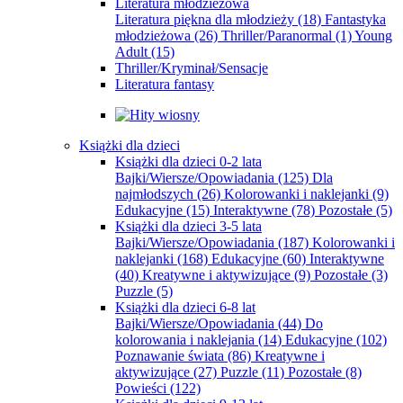
Literatura młodzieżowa
Literatura piękna dla młodzieży
(18)
Fantastyka
młodzieżowa
(26)
Thriller/Paranormal
(1)
Young
Adult
(15)
Thriller/Kryminał/Sensacje
Literatura fantasy
Książki dla dzieci
Książki dla dzieci 0-2 lata
Bajki/Wiersze/Opowiadania
(125)
Dla
najmłodszych
(26)
Kolorowanki i naklejanki
(9)
Edukacyjne
(15)
Interaktywne
(78)
Pozostałe
(5)
Książki dla dzieci 3-5 lata
Bajki/Wiersze/Opowiadania
(187)
Kolorowanki i
naklejanki
(168)
Edukacyjne
(60)
Interaktywne
(40)
Kreatywne i aktywizujące
(9)
Pozostałe
(3)
Puzzle
(5)
Książki dla dzieci 6-8 lat
Bajki/Wiersze/Opowiadania
(44)
Do
kolorowania i naklejania
(14)
Edukacyjne
(102)
Poznawanie świata
(86)
Kreatywne i
aktywizujące
(27)
Puzzle
(11)
Pozostałe
(8)
Powieści
(122)