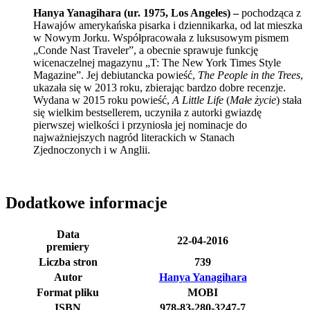
Hanya Yanagihara (ur. 1975, Los Angeles) –
pochodząca z
Hawajów amerykańska pisarka i dziennikarka, od lat mieszka
w Nowym Jorku. Współpracowała z luksusowym pismem
„Conde Nast Traveler”, a obecnie sprawuje funkcję
wicenaczelnej magazynu „T: The New York Times Style
Magazine”. Jej debiutancka powieść,
The People in the Trees
,
ukazała się w 2013 roku, zbierając bardzo dobre recenzje.
Wydana w 2015 roku powieść,
A Little Life
(
Małe życie
) stała
się wielkim bestsellerem, uczyniła z autorki gwiazdę
pierwszej wielkości i przyniosła jej nominacje do
najważniejszych nagród literackich w Stanach
Zjednoczonych i w Anglii.
Dodatkowe informacje
Data
22-04-2016
premiery
Liczba stron
739
Autor
Hanya Yanagihara
Format pliku
MOBI
ISBN
978-83-280-3247-7