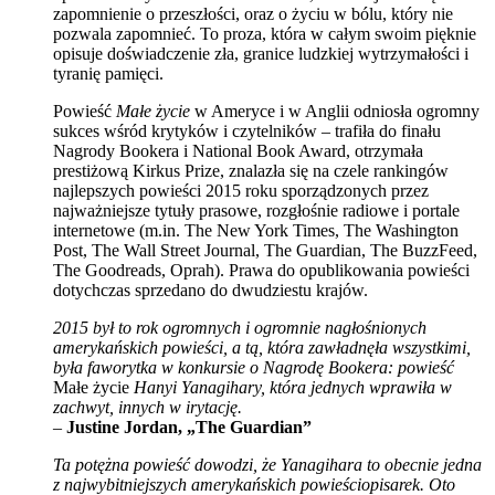
zapomnienie o przeszłości, oraz o życiu w bólu, który nie
pozwala zapomnieć. To proza, która w całym swoim pięknie
opisuje doświadczenie zła, granice ludzkiej wytrzymałości i
tyranię pamięci.
Powieść
Małe życie
w Ameryce i w Anglii odniosła ogromny
sukces wśród krytyków i czytelników – trafiła do finału
Nagrody Bookera i National Book Award, otrzymała
prestiżową Kirkus Prize, znalazła się na czele rankingów
najlepszych powieści 2015 roku sporządzonych przez
najważniejsze tytuły prasowe, rozgłośnie radiowe i portale
internetowe (m.in.
The New York Times
,
The Washington
Post
,
The Wall Street Journal
,
The Guardian
,
The BuzzFeed
,
The Goodreads
,
Oprah
).
Prawa do opublikowania powieści
dotychczas sprzedano do dwudziestu krajów.
2015 był to rok ogromnych i o
gromnie nagłośnionych
amerykańskich powieści, a tą, która zawładnęła wszystkimi,
była faworytka w konkursie o Nagrodę Bookera: powieść
Małe życie
Hanyi Yanagihary, która jednych wprawiła w
zachwyt, innych w irytację.
–
Justine Jordan, „The Guardian”
Ta potężna powieść dowodzi, że Yanagihara to obecnie jedna
z najwybitniejszych amerykańskich powieściopisarek. Oto