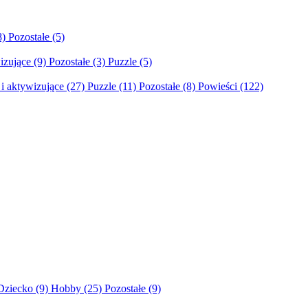
8)
Pozostałe
(5)
izujące
(9)
Pozostałe
(3)
Puzzle
(5)
i aktywizujące
(27)
Puzzle
(11)
Pozostałe
(8)
Powieści
(122)
Dziecko
(9)
Hobby
(25)
Pozostałe
(9)