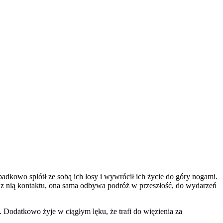
padkowo splótł ze sobą ich losy i wywrócił ich życie do góry nogami.
ma z nią kontaktu, ona sama odbywa podróż w przeszłość, do wydarzeń
i. Dodatkowo żyje w ciągłym lęku, że trafi do więzienia za