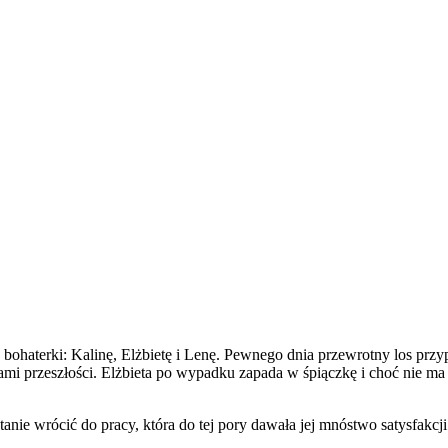
 bohaterki: Kalinę, Elżbietę i Lenę. Pewnego dnia przewrotny los przy
onami przeszłości. Elżbieta po wypadku zapada w śpiączkę i choć nie 
stanie wrócić do pracy, która do tej pory dawała jej mnóstwo satysfakcj