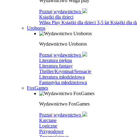
Wydawnictwo Wilga play
Poznaj wydawnictwo
Książki dla dzieci
Wilga Play
Książki dla dzieci 3-5 lat
Książki dla dz
Uroboros
Wydawnictwo Uroboros
Poznaj wydawnictwo
Literatura piękna
Literatura fantasy
Thriller/Kryminał/Sensacje
Literatura młodzieżowa
Fantastyka młodzieżowa
FoxGames
Wydawnictwo FoxGames
Poznaj wydawnictwo
Karciane
Logiczne
Przygodowe
Zręcznościowe