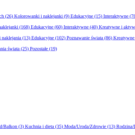
ych
(26)
Kolorowanki i naklejanki
(9)
Edukacyjne
(15)
Interaktywne
(7
naklejanki
(168)
Edukacyjne
(60)
Interaktywne
(40)
Kreatywne i aktyw
 naklejania
(13)
Edukacyjne
(102)
Poznawanie świata
(86)
Kreatywne 
nia świata
(25)
Pozostałe
(19)
d/Balkon
(3)
Kuchnia i dieta
(35)
Moda/Uroda/Zdrowie
(13)
Rodzina/