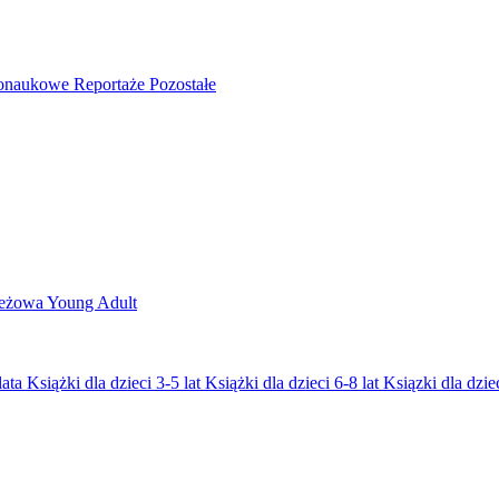
nonaukowe
Reportaże
Pozostałe
ieżowa
Young Adult
lata
Książki dla dzieci 3-5 lat
Książki dla dzieci 6-8 lat
Ksiązki dla dziec