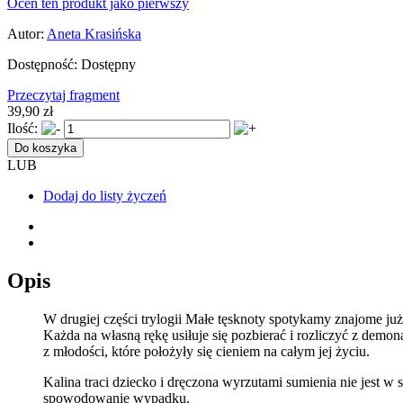
Oceń ten produkt jako pierwszy
Autor:
Aneta Krasińska
Dostępność:
Dostępny
Przeczytaj fragment
39,90 zł
Ilość:
Do koszyka
LUB
Dodaj do listy życzeń
Opis
W drugiej części trylogii Małe tęsknoty spotykamy znajome już
Każda na własną rękę usiłuje się pozbierać i rozliczyć z dem
z młodości, które położyły się cieniem na całym jej życiu.
Kalina traci dziecko i dręczona wyrzutami sumienia nie jest w 
spowodowanie wypadku.