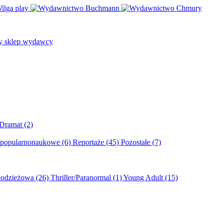
/Dramat
(2)
 popularnonaukowe
(6)
Reportaże
(45)
Pozostałe
(7)
młodzieżowa
(26)
Thriller/Paranormal
(1)
Young Adult
(15)