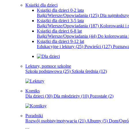
Książki dla dzieci
Książki dla dzieci 0-2 lata
Bajki/Wiersze/Opowiadania
(125)
Dla najmłodsz
Książki dla dzieci 3-5 lata
Bajki/Wiersze/Opowiadania
(187)
Kolorowanki i 
Książki dla dzieci 6-8 lat
Bajki/Wiersze/Opowiadania
(44)
Do kolorowania i
Książki dla dzieci 9-12 lat
Edukacyjne i lektury
(25)
Powieści
(127)
Poznawa
Lektury, pomoce szkolne
Szkoła podstawowa
(25)
Szkoła średnia
(12)
Komiks
Dla dzieci
(30)
Dla młodzieży
(10)
Pozostałe
(2)
Poradniki
Rozwój osobisty/motywacja
(21)
Albumy
(5)
Dom/Ogró