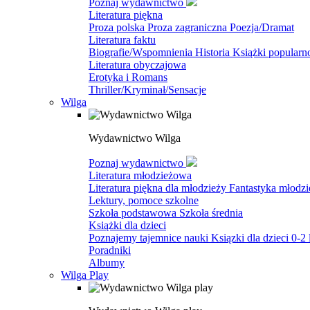
Poznaj wydawnictwo
Literatura piękna
Proza polska
Proza zagraniczna
Poezja/Dramat
Literatura faktu
Biografie/Wspomnienia
Historia
Książki popular
Literatura obyczajowa
Erotyka i Romans
Thriller/Kryminał/Sensacje
Wilga
Wydawnictwo Wilga
Poznaj wydawnictwo
Literatura młodzieżowa
Literatura piękna dla młodzieży
Fantastyka młodz
Lektury, pomoce szkolne
Szkoła podstawowa
Szkoła średnia
Książki dla dzieci
Poznajemy tajemnice nauki
Ksiązki dla dzieci 0-2 
Poradniki
Albumy
Wilga Play