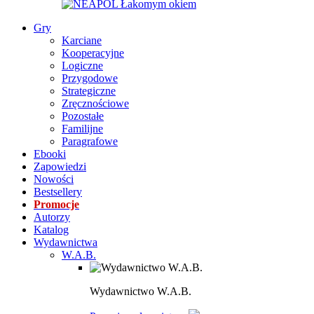
Gry
Karciane
Kooperacyjne
Logiczne
Przygodowe
Strategiczne
Zręcznościowe
Pozostałe
Familijne
Paragrafowe
Ebooki
Zapowiedzi
Nowości
Bestsellery
Promocje
Autorzy
Katalog
Wydawnictwa
W.A.B.
Wydawnictwo W.A.B.