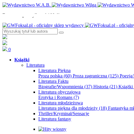
Darmowa przesyłka od 100zł!
0
Książki
Literatura
Literatura Piękna
Proza polska
(60)
Proza zagraniczna
(125)
Poezja
Literatura Faktu
Biografie/Wspomnienia
(37)
Historia
(21)
Książki
Literatura obyczajowa
Erotyka i Romans
(7)
Literatura młodzieżowa
Literatura piękna dla młodzieży
(18)
Fantastyka 
Thriller/Kryminał/Sensacje
Literatura fantasy