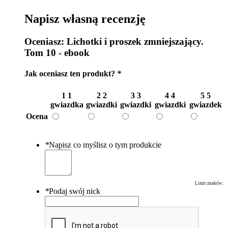
Napisz własną recenzję
Oceniasz:
Lichotki i proszek zmniejszający.
Tom 10 - ebook
Jak oceniasz ten produkt?
*
1
1
2
2
3
3
4
4
5
5
gwiazdka
gwiazdki
gwiazdki
gwiazdki
gwiazdek
Ocena
*
Napisz co myślisz o tym produkcie
Limit znaków:
*
Podaj swój nick