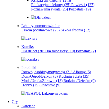
Książki dla dzieci 9-12 lat
Edukacyjne i lektury
(25)
Powieści
(127)
Poznawania świata
(25)
Pozostałe
(19)
Lektury, pomoce szkolne
Szkoła podstawowa
(25)
Szkoła średnia
(12)
Komiks
Dla dzieci
(30)
Dla młodzieży
(10)
Pozostałe
(2)
Poradniki
Rozwój osobisty/motywacja
(21)
Albumy
(5)
Dom/Ogród/Balkon
(3)
Kuchnia i dieta
(35)
Moda/Uroda/Zdrowie
(13)
Rodzina/Dziecko
(9)
Hobby
(25)
Pozostałe
(9)
Gry
Karciane