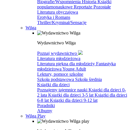
Biografie/Wspomnienia
Historia
Książki
popularnonaukowe
Reportaże
Pozostałe
Literatura obyczajowa
Erotyka i Romans
Thriller/Kryminał/Sensacje
Wilga
Wydawnictwo Wilga
Poznaj wydawnictwo
Literatura młodzieżowa
Literatura piękna dla młodzieży
Fantastyka
młodzieżowa
Young Adult
Lektury, pomoce szkolne
Szkoła podstawowa
Szkoła średnia
Książki dla dzieci
Poznajemy tajemnice nauki
Ksiązki dla dzieci 0-
2 lata
Książki dla dzieci 3-5 lat
Książki dla dzieci
6-8 lat
Ksiązki dla dzieci 9-12 lat
Poradniki
Albumy
Wilga Play