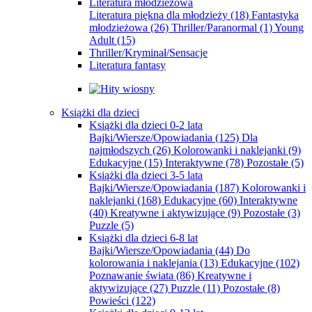
Literatura młodzieżowa
Literatura piękna dla młodzieży
(18)
Fantastyka
młodzieżowa
(26)
Thriller/Paranormal
(1)
Young
Adult
(15)
Thriller/Kryminał/Sensacje
Literatura fantasy
Książki dla dzieci
Książki dla dzieci 0-2 lata
Bajki/Wiersze/Opowiadania
(125)
Dla
najmłodszych
(26)
Kolorowanki i naklejanki
(9)
Edukacyjne
(15)
Interaktywne
(78)
Pozostałe
(5)
Książki dla dzieci 3-5 lata
Bajki/Wiersze/Opowiadania
(187)
Kolorowanki i
naklejanki
(168)
Edukacyjne
(60)
Interaktywne
(40)
Kreatywne i aktywizujące
(9)
Pozostałe
(3)
Puzzle
(5)
Książki dla dzieci 6-8 lat
Bajki/Wiersze/Opowiadania
(44)
Do
kolorowania i naklejania
(13)
Edukacyjne
(102)
Poznawanie świata
(86)
Kreatywne i
aktywizujące
(27)
Puzzle
(11)
Pozostałe
(8)
Powieści
(122)