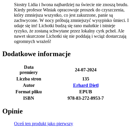
Siostry Lidia i Iwona najbardziej na świecie nie znoszą brudu.
Kiedy profesor Winiak opracowuje proszek do czyszczenia,
który zmniejsza wszystko, co jest zakurzone, panie są
zachwycone. W nocy próbują zmniejszyć wysypisko śmieci. I
udaje się im! Lichotki budzą się rano malutkie i istnieje
ryzyko, że zostaną schwytane przez lokalny cyrk pcheł. Ale
nawet skurczone Lichotki się nie poddają i wciąż dostarczają
ogromnych wrażeń!
Dodatkowe informacje
Data
24-07-2024
premiery
Liczba stron
135
Autor
Erhard Dietl
Format pliku
EPUB
ISBN
978-83-272-8953-7
Opinie
Oceń ten produkt jako pierwszy