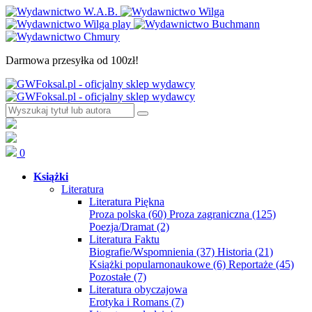
Darmowa przesyłka od 100zł!
0
Książki
Literatura
Literatura Piękna
Proza polska
(60)
Proza zagraniczna
(125)
Poezja/Dramat
(2)
Literatura Faktu
Biografie/Wspomnienia
(37)
Historia
(21)
Książki popularnonaukowe
(6)
Reportaże
(45)
Pozostałe
(7)
Literatura obyczajowa
Erotyka i Romans
(7)