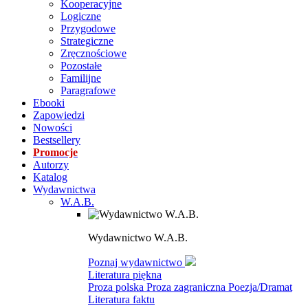
Kooperacyjne
Logiczne
Przygodowe
Strategiczne
Zręcznościowe
Pozostałe
Familijne
Paragrafowe
Ebooki
Zapowiedzi
Nowości
Bestsellery
Promocje
Autorzy
Katalog
Wydawnictwa
W.A.B.
Wydawnictwo W.A.B.
Poznaj wydawnictwo
Literatura piękna
Proza polska
Proza zagraniczna
Poezja/Dramat
Literatura faktu