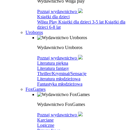
Wydawnictwo Wilga play
Poznaj wydawnictwo
Książki dla dzieci
Wilga Play
Książki dla dzieci 3-5 lat
Książki dla
dzieci 6-8 lat
Uroboros
Wydawnictwo Uroboros
Poznaj wydawnictwo
Literatura piękna
Literatura fantasy
Thriller/Kryminał/Sensacje
Literatura młodzieżowa
Fantastyka młodzieżowa
FoxGames
Wydawnictwo FoxGames
Poznaj wydawnictwo
Karciane
Logiczne