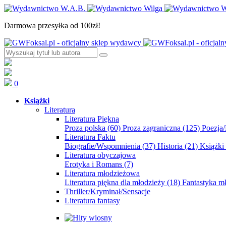
Darmowa przesyłka od 100zł!
0
Książki
Literatura
Literatura Piękna
Proza polska
(60)
Proza zagraniczna
(125)
Poezja
Literatura Faktu
Biografie/Wspomnienia
(37)
Historia
(21)
Książki
Literatura obyczajowa
Erotyka i Romans
(7)
Literatura młodzieżowa
Literatura piękna dla młodzieży
(18)
Fantastyka 
Thriller/Kryminał/Sensacje
Literatura fantasy