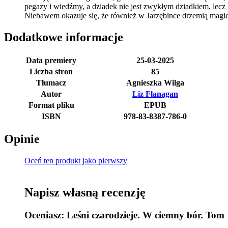
pegazy i wiedźmy, a dziadek nie jest zwykłym dziadkiem, lecz
Niebawem okazuje się, że również w Jarzębince drzemią mag
Dodatkowe informacje
Data premiery
25-03-2025
Liczba stron
85
Tłumacz
Agnieszka Wilga
Autor
Liz Flanagan
Format pliku
EPUB
ISBN
978-83-8387-786-0
Opinie
Oceń ten produkt jako pierwszy
Napisz własną recenzję
Oceniasz:
Leśni czarodzieje. W ciemny bór. Tom 