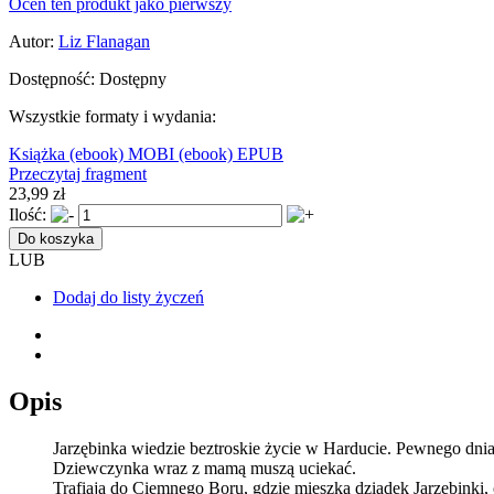
Oceń ten produkt jako pierwszy
Autor:
Liz Flanagan
Dostępność:
Dostępny
Wszystkie formaty i wydania:
Książka
(ebook) MOBI
(ebook) EPUB
Przeczytaj fragment
23,99 zł
Ilość:
Do koszyka
LUB
Dodaj do listy życzeń
Opis
Jarzębinka wiedzie beztroskie życie w Harducie. Pewnego dnia
Dziewczynka wraz z mamą muszą uciekać.
Trafiają do Ciemnego Boru, gdzie mieszka dziadek Jarzębinki, 