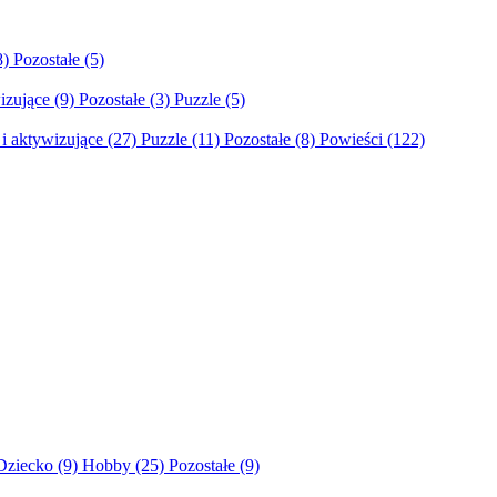
8)
Pozostałe
(5)
izujące
(9)
Pozostałe
(3)
Puzzle
(5)
i aktywizujące
(27)
Puzzle
(11)
Pozostałe
(8)
Powieści
(122)
Dziecko
(9)
Hobby
(25)
Pozostałe
(9)