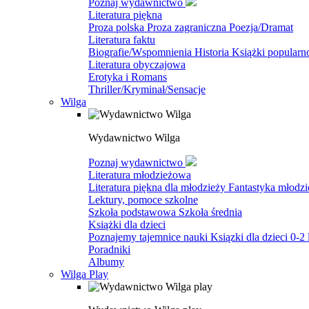
Poznaj wydawnictwo
Literatura piękna
Proza polska
Proza zagraniczna
Poezja/Dramat
Literatura faktu
Biografie/Wspomnienia
Historia
Książki popular
Literatura obyczajowa
Erotyka i Romans
Thriller/Kryminał/Sensacje
Wilga
Wydawnictwo Wilga
Poznaj wydawnictwo
Literatura młodzieżowa
Literatura piękna dla młodzieży
Fantastyka młodz
Lektury, pomoce szkolne
Szkoła podstawowa
Szkoła średnia
Książki dla dzieci
Poznajemy tajemnice nauki
Ksiązki dla dzieci 0-2 
Poradniki
Albumy
Wilga Play