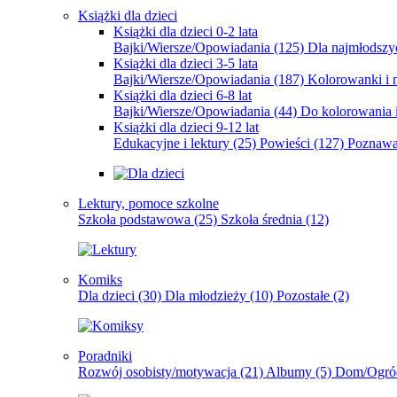
Książki dla dzieci
Książki dla dzieci 0-2 lata
Bajki/Wiersze/Opowiadania
(125)
Dla najmłodsz
Książki dla dzieci 3-5 lata
Bajki/Wiersze/Opowiadania
(187)
Kolorowanki i 
Książki dla dzieci 6-8 lat
Bajki/Wiersze/Opowiadania
(44)
Do kolorowania i
Książki dla dzieci 9-12 lat
Edukacyjne i lektury
(25)
Powieści
(127)
Poznawa
Lektury, pomoce szkolne
Szkoła podstawowa
(25)
Szkoła średnia
(12)
Komiks
Dla dzieci
(30)
Dla młodzieży
(10)
Pozostałe
(2)
Poradniki
Rozwój osobisty/motywacja
(21)
Albumy
(5)
Dom/Ogró