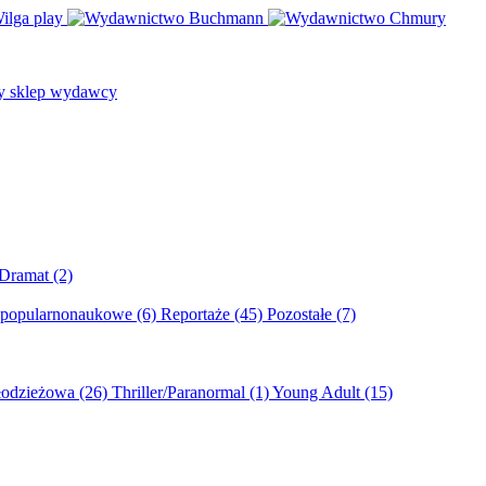
/Dramat
(2)
 popularnonaukowe
(6)
Reportaże
(45)
Pozostałe
(7)
młodzieżowa
(26)
Thriller/Paranormal
(1)
Young Adult
(15)