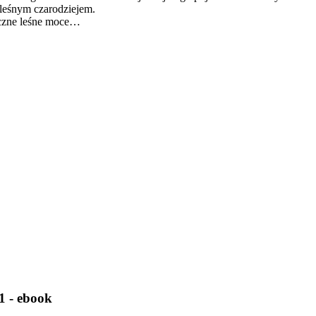
 leśnym czarodziejem.
iczne leśne moce…
1 - ebook