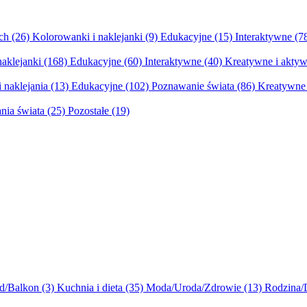
ych
(26)
Kolorowanki i naklejanki
(9)
Edukacyjne
(15)
Interaktywne
(7
naklejanki
(168)
Edukacyjne
(60)
Interaktywne
(40)
Kreatywne i aktyw
 naklejania
(13)
Edukacyjne
(102)
Poznawanie świata
(86)
Kreatywne 
nia świata
(25)
Pozostałe
(19)
d/Balkon
(3)
Kuchnia i dieta
(35)
Moda/Uroda/Zdrowie
(13)
Rodzina/