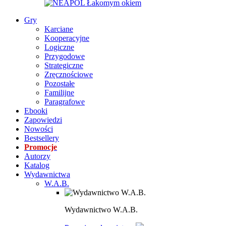
Gry
Karciane
Kooperacyjne
Logiczne
Przygodowe
Strategiczne
Zręcznościowe
Pozostałe
Familijne
Paragrafowe
Ebooki
Zapowiedzi
Nowości
Bestsellery
Promocje
Autorzy
Katalog
Wydawnictwa
W.A.B.
Wydawnictwo W.A.B.