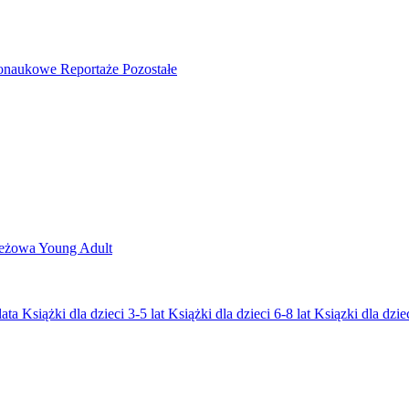
nonaukowe
Reportaże
Pozostałe
ieżowa
Young Adult
lata
Książki dla dzieci 3-5 lat
Książki dla dzieci 6-8 lat
Ksiązki dla dziec