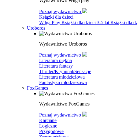
Wydawnictwo Wilga play
Poznaj wydawnictwo
Książki dla dzieci
Wilga Play
Książki dla dzieci 3-5 lat
Książki dla dz
Uroboros
Wydawnictwo Uroboros
Poznaj wydawnictwo
Literatura piękna
Literatura fantasy
Thriller/Kryminał/Sensacje
Literatura młodzieżowa
Fantastyka młodzieżowa
FoxGames
Wydawnictwo FoxGames
Poznaj wydawnictwo
Karciane
Logiczne
Przygodowe
Zręcznościowe