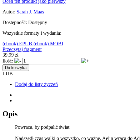
Oceń ten produkt jako pierwszy
Autor:
Sarah J. Maas
Dostępność:
Dostępny
Wszystkie formaty i wydania:
(ebook) EPUB
(ebook) MOBI
Przeczytaj fragment
39,99 zł
Ilość:
Do koszyka
LUB
Dodaj do listy życzeń
Opis
Powraca, by podpalić świat.
Nadszedł czas walki o wszystko, co ważne. Aelin wraca do Adar