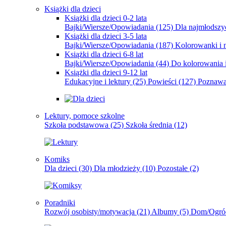
Książki dla dzieci
Książki dla dzieci 0-2 lata
Bajki/Wiersze/Opowiadania
(125)
Dla najmłodsz
Książki dla dzieci 3-5 lata
Bajki/Wiersze/Opowiadania
(187)
Kolorowanki i 
Książki dla dzieci 6-8 lat
Bajki/Wiersze/Opowiadania
(44)
Do kolorowania i
Książki dla dzieci 9-12 lat
Edukacyjne i lektury
(25)
Powieści
(127)
Poznawa
Lektury, pomoce szkolne
Szkoła podstawowa
(25)
Szkoła średnia
(12)
Komiks
Dla dzieci
(30)
Dla młodzieży
(10)
Pozostałe
(2)
Poradniki
Rozwój osobisty/motywacja
(21)
Albumy
(5)
Dom/Ogró