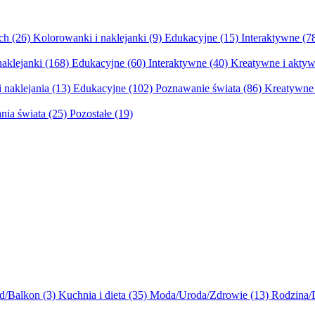
ych
(26)
Kolorowanki i naklejanki
(9)
Edukacyjne
(15)
Interaktywne
(7
naklejanki
(168)
Edukacyjne
(60)
Interaktywne
(40)
Kreatywne i aktyw
 naklejania
(13)
Edukacyjne
(102)
Poznawanie świata
(86)
Kreatywne 
nia świata
(25)
Pozostałe
(19)
d/Balkon
(3)
Kuchnia i dieta
(35)
Moda/Uroda/Zdrowie
(13)
Rodzina/