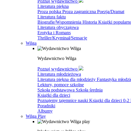
Poznaj wydawnictwo
Literatura piękna
Proza polska
Proza zagraniczna
Poezja/Dramat
Literatura faktu
Biografie/Wspomnienia
Historia
Książki popular
Literatura obyczajowa
Erotyka i Romans
Thriller/Kryminał/Sensacje
Wilga
Wydawnictwo Wilga
Poznaj wydawnictwo
Literatura młodzieżowa
Literatura piękna dla młodzieży
Fantastyka młodz
Lektury, pomoce szkolne
Szkoła podstawowa
Szkoła średnia
Książki dla dzieci
Poznajemy tajemnice nauki
Ksiązki dla dzieci 0-2 
Poradniki
Albumy
Wilga Play