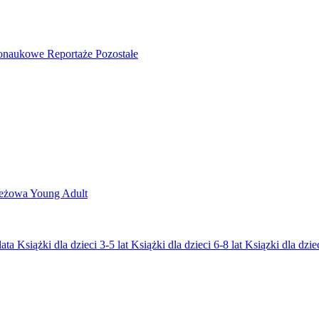
nonaukowe
Reportaże
Pozostałe
ieżowa
Young Adult
lata
Książki dla dzieci 3-5 lat
Książki dla dzieci 6-8 lat
Ksiązki dla dziec