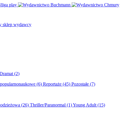
/Dramat
(2)
 popularnonaukowe
(6)
Reportaże
(45)
Pozostałe
(7)
młodzieżowa
(26)
Thriller/Paranormal
(1)
Young Adult
(15)