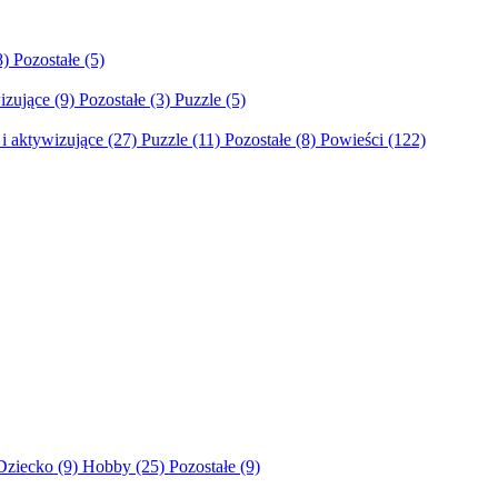
8)
Pozostałe
(5)
izujące
(9)
Pozostałe
(3)
Puzzle
(5)
i aktywizujące
(27)
Puzzle
(11)
Pozostałe
(8)
Powieści
(122)
Dziecko
(9)
Hobby
(25)
Pozostałe
(9)