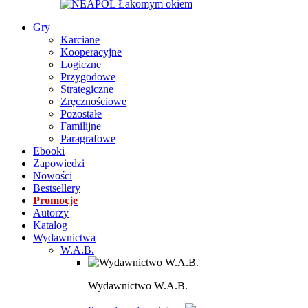
Gry
Karciane
Kooperacyjne
Logiczne
Przygodowe
Strategiczne
Zręcznościowe
Pozostałe
Familijne
Paragrafowe
Ebooki
Zapowiedzi
Nowości
Bestsellery
Promocje
Autorzy
Katalog
Wydawnictwa
W.A.B.
Wydawnictwo W.A.B.