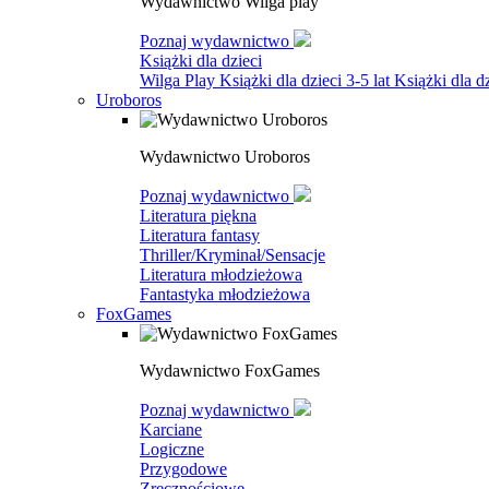
Wydawnictwo Wilga play
Poznaj wydawnictwo
Książki dla dzieci
Wilga Play
Książki dla dzieci 3-5 lat
Książki dla dz
Uroboros
Wydawnictwo Uroboros
Poznaj wydawnictwo
Literatura piękna
Literatura fantasy
Thriller/Kryminał/Sensacje
Literatura młodzieżowa
Fantastyka młodzieżowa
FoxGames
Wydawnictwo FoxGames
Poznaj wydawnictwo
Karciane
Logiczne
Przygodowe
Zręcznościowe