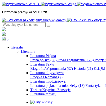
Darmowa przesyłka od 100zł!
0
Książki
Literatura
Literatura Piękna
Proza polska
(60)
Proza zagraniczna
(125)
Poezja
Literatura Faktu
Biografie/Wspomnienia
(37)
Historia
(21)
Książki
Literatura obyczajowa
Erotyka i Romans
(7)
Literatura młodzieżowa
Literatura piękna dla młodzieży
(18)
Fantastyka 
Thriller/Kryminał/Sensacje
Literatura fantasy