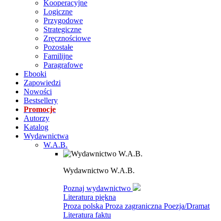
Kooperacyjne
Logiczne
Przygodowe
Strategiczne
Zręcznościowe
Pozostałe
Familijne
Paragrafowe
Ebooki
Zapowiedzi
Nowości
Bestsellery
Promocje
Autorzy
Katalog
Wydawnictwa
W.A.B.
Wydawnictwo W.A.B.
Poznaj wydawnictwo
Literatura piękna
Proza polska
Proza zagraniczna
Poezja/Dramat
Literatura faktu