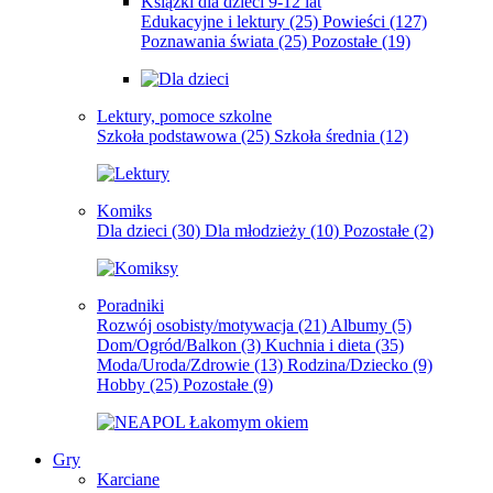
Książki dla dzieci 9-12 lat
Edukacyjne i lektury
(25)
Powieści
(127)
Poznawania świata
(25)
Pozostałe
(19)
Lektury, pomoce szkolne
Szkoła podstawowa
(25)
Szkoła średnia
(12)
Komiks
Dla dzieci
(30)
Dla młodzieży
(10)
Pozostałe
(2)
Poradniki
Rozwój osobisty/motywacja
(21)
Albumy
(5)
Dom/Ogród/Balkon
(3)
Kuchnia i dieta
(35)
Moda/Uroda/Zdrowie
(13)
Rodzina/Dziecko
(9)
Hobby
(25)
Pozostałe
(9)
Gry
Karciane