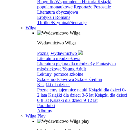
Biografie/Wspomnienia
Historia
Książki
popularnonaukowe
Reportaże
Pozostałe
Literatura obyczajowa
Erotyka i Romans
Thriller/Kryminał/Sensacje
Wilga
Wydawnictwo Wilga
Poznaj wydawnictwo
Literatura młodzieżowa
Literatura piękna dla młodzieży
Fantastyka
młodzieżowa
Young Adult
Lektury, pomoce szkolne
Szkoła podstawowa
Szkoła średnia
Książki dla dzieci
Poznajemy tajemnice nauki
Ksiązki dla dzieci 0-
2 lata
Książki dla dzieci 3-5 lat
Książki dla dzieci
6-8 lat
Ksiązki dla dzieci 9-12 lat
Poradniki
Albumy
Wilga Play