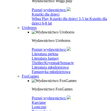
Wydawnictwo Wilga play
Poznaj wydawnictwo
Książki dla dzieci
Wilga Play
Książki dla dzieci 3-5 lat
Książki dla
dzieci 6-8 lat
Uroboros
Wydawnictwo Uroboros
Poznaj wydawnictwo
Literatura piękna
Literatura fantasy
Thriller/Kryminał/Sensacje
Literatura młodzieżowa
Fantastyka młodzieżowa
FoxGames
Wydawnictwo FoxGames
Poznaj wydawnictwo
Karciane
Logiczne