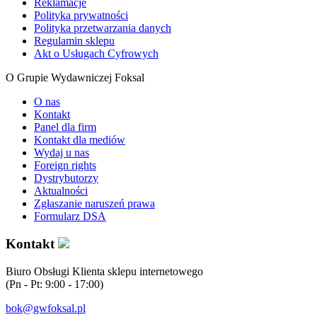
Reklamacje
Polityka prywatności
Polityka przetwarzania danych
Regulamin sklepu
Akt o Usługach Cyfrowych
O Grupie Wydawniczej Foksal
O nas
Kontakt
Panel dla firm
Kontakt dla mediów
Wydaj u nas
Foreign rights
Dystrybutorzy
Aktualności
Zgłaszanie naruszeń prawa
Formularz DSA
Kontakt
Biuro Obsługi Klienta sklepu internetowego
(Pn - Pt: 9:00 - 17:00)
bok@gwfoksal.pl