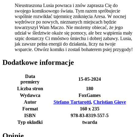
Nieustraszona Lusia powraca i znów zaprasza Cię do
swojego komiksowego świata. Tym razem spróbujecie
wspólnie rozwikłać tajemnicę zniknięcia Aresa. W nocnej
wędrówce po nowych, nieznanych miejscach będzie
towarzyszył Wam Maczo. Nie możemy obiecać, że jego
udział w śledztwie okaże się pomocy, ale bez wątpienia mały
szpic dostarczy Ci mnóstwo śmiechu i dobrej zabawy. Lusia,
jak zawsze pełna energii do działania, liczy na twoje
wsparcie. Otwórz komiks i zostań bohaterem psiej przygody!
Dodatkowe informacje
Data
15-05-2024
premiery
Liczba stron
180
Wydawca
FoxGames
Autor
Stefano Tartarotti
,
Christian Giove
Format
160 x 235
ISBN
978-83-8319-557-5
Typ okładki
twarda
Opinie