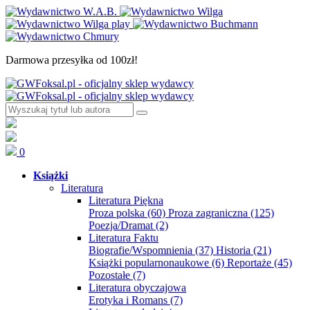
Darmowa przesyłka od 100zł!
0
Książki
Literatura
Literatura Piękna
Proza polska
(60)
Proza zagraniczna
(125)
Poezja/Dramat
(2)
Literatura Faktu
Biografie/Wspomnienia
(37)
Historia
(21)
Książki popularnonaukowe
(6)
Reportaże
(45)
Pozostałe
(7)
Literatura obyczajowa
Erotyka i Romans
(7)