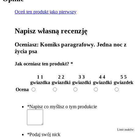
Oceń ten produkt jako pierwszy
Napisz własną recenzję
Oceniasz:
Komiks paragrafowy. Jedna noc z
życia psa
Jak oceniasz ten produkt?
*
1
1
2
2
3
3
4
4
5
5
gwiazdka
gwiazdki
gwiazdki
gwiazdki
gwiazdek
Ocena
*
Napisz co myślisz o tym produkcie
Limit znaków:
*
Podaj swój nick