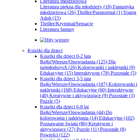
Literatura młodzieżowa
Literatura piękna dla młodzieży
(18)
Fantastyka
młodzieżowa
(26)
Thriller/Paranormal
(1)
Young
Adult
(15)
Thriller/Kryminał/Sensacje
Literatura fantasy
Książki dla dzieci
Książki dla dzieci 0-2 lata
Bajki/Wiersze/Opowiadania
(125)
Dla
najmłodszych
(26)
Kolorowanki i naklejanki
(9)
Edukacyjne
(15)
Interaktywne
(78)
Pozostałe
(5)
Książki dla dzieci 3-5 lata
Bajki/Wiersze/Opowiadania
(187)
Kolorowanki i
naklejanki
(168)
Edukacyjne
(60)
Interaktywne
(40)
Kreatywne i aktywizujące
(9)
Pozostałe
(3)
Puzzle
(5)
Książki dla dzieci 6-8 lat
Bajki/Wiersze/Opowiadania
(44)
Do
kolorowania i naklejania
(14)
Edukacyjne
(102)
Poznawanie świata
(86)
Kreatywne i
aktywizujące
(27)
Puzzle
(11)
Pozostałe
(8)
Powieści
(122)