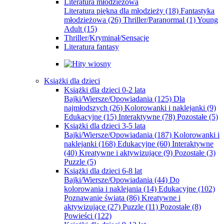
Literatura młodzieżowa
Literatura piękna dla młodzieży
(18)
Fantastyka
młodzieżowa
(26)
Thriller/Paranormal
(1)
Young
Adult
(15)
Thriller/Kryminał/Sensacje
Literatura fantasy
Książki dla dzieci
Książki dla dzieci 0-2 lata
Bajki/Wiersze/Opowiadania
(125)
Dla
najmłodszych
(26)
Kolorowanki i naklejanki
(9)
Edukacyjne
(15)
Interaktywne
(78)
Pozostałe
(5)
Książki dla dzieci 3-5 lata
Bajki/Wiersze/Opowiadania
(187)
Kolorowanki i
naklejanki
(168)
Edukacyjne
(60)
Interaktywne
(40)
Kreatywne i aktywizujące
(9)
Pozostałe
(3)
Puzzle
(5)
Książki dla dzieci 6-8 lat
Bajki/Wiersze/Opowiadania
(44)
Do
kolorowania i naklejania
(14)
Edukacyjne
(102)
Poznawanie świata
(86)
Kreatywne i
aktywizujące
(27)
Puzzle
(11)
Pozostałe
(8)
Powieści
(122)