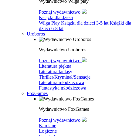
Wydawnictwo Wilga play
Poznaj wydawnictwo
Książki dla dzieci
Wilga Play
Książki dla dzieci 3-5 lat
Książki dla
dzieci 6-8 lat
Uroboros
Wydawnictwo Uroboros
Poznaj wydawnictwo
Literatura piękna
Literatura fantasy
Thriller/Kryminał/Sensacje
Literatura młodzieżowa
Fantastyka młodzieżowa
FoxGames
Wydawnictwo FoxGames
Poznaj wydawnictwo
Karciane
Logiczne