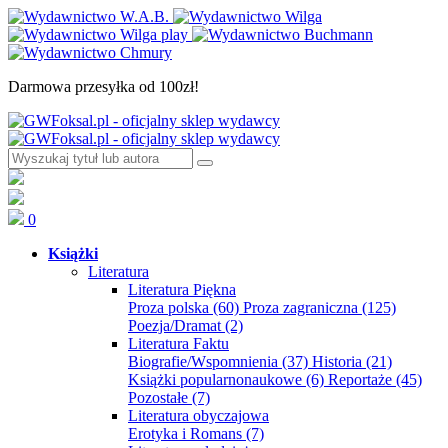
Darmowa przesyłka od 100zł!
0
Książki
Literatura
Literatura Piękna
Proza polska
(60)
Proza zagraniczna
(125)
Poezja/Dramat
(2)
Literatura Faktu
Biografie/Wspomnienia
(37)
Historia
(21)
Książki popularnonaukowe
(6)
Reportaże
(45)
Pozostałe
(7)
Literatura obyczajowa
Erotyka i Romans
(7)