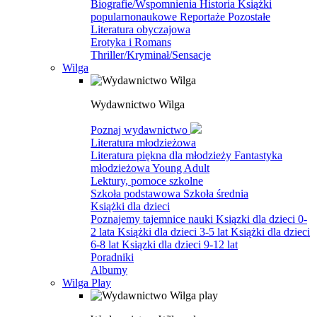
Biografie/Wspomnienia
Historia
Książki
popularnonaukowe
Reportaże
Pozostałe
Literatura obyczajowa
Erotyka i Romans
Thriller/Kryminał/Sensacje
Wilga
Wydawnictwo Wilga
Poznaj wydawnictwo
Literatura młodzieżowa
Literatura piękna dla młodzieży
Fantastyka
młodzieżowa
Young Adult
Lektury, pomoce szkolne
Szkoła podstawowa
Szkoła średnia
Książki dla dzieci
Poznajemy tajemnice nauki
Ksiązki dla dzieci 0-
2 lata
Książki dla dzieci 3-5 lat
Książki dla dzieci
6-8 lat
Ksiązki dla dzieci 9-12 lat
Poradniki
Albumy
Wilga Play