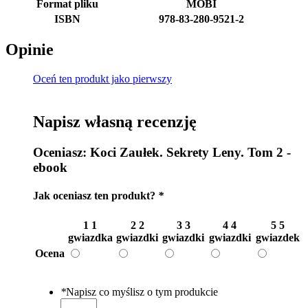
Format pliku
MOBI
ISBN
978-83-280-9521-2
Opinie
Oceń ten produkt jako pierwszy
Napisz własną recenzję
Oceniasz:
Koci Zaułek. Sekrety Leny. Tom 2 -
ebook
Jak oceniasz ten produkt?
*
1
1
2
2
3
3
4
4
5
5
gwiazdka
gwiazdki
gwiazdki
gwiazdki
gwiazdek
Ocena
*
Napisz co myślisz o tym produkcie