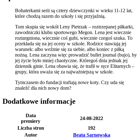
Bohaterkami serii są cztery dziewczynki w wieku 11-12 lat,
które chodzą razem do szkoły i się przyjaźnią.
Tom skupia się wokół Leny Pietrzak – roztrzepanej piłkarki,
zawodniczki klubu sportowego Megon. Lena jest wiecznie
roztargniona, wiecznie coś gubi, wiecznie czegoś szuka. To
przekłada się na jej oceny w szkole. Rodzice stawiają jej
warunek: albo weźmie się za siebie, albo koniec z piłką
nożną. Lena zaczyna więc prowadzić bullet journal (bujo), by
jej życie było mniej chaotyczne. Któregoś dnia jednak jej
dziennik ginie. Lena obawia się, że trafił w ręce Elitarnych –
grupy, która uważa się za najważniejszą w szkole.
Tymczasem do fundacji trafiają nowe koty. Czy uda się
znaleźć dla nich nowy dom?
Dodatkowe informacje
Data
24-08-2022
premiery
Liczba stron
192
Autor
Beata Sarnowska