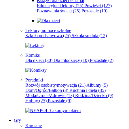
Książki dla dzieci 9-12 lat
Edukacyjne i lektury
(25)
Powieści
(127)
Poznawania świata
(25)
Pozostałe
(19)
Lektury, pomoce szkolne
Szkoła podstawowa
(25)
Szkoła średnia
(12)
Komiks
Dla dzieci
(30)
Dla młodzieży
(10)
Pozostałe
(2)
Poradniki
Rozwój osobisty/motywacja
(21)
Albumy
(5)
Dom/Ogród/Balkon
(3)
Kuchnia i dieta
(35)
Moda/Uroda/Zdrowie
(13)
Rodzina/Dziecko
(9)
Hobby
(25)
Pozostałe
(9)
Gry
Karciane