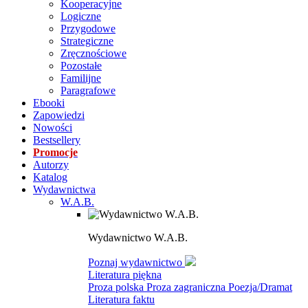
Kooperacyjne
Logiczne
Przygodowe
Strategiczne
Zręcznościowe
Pozostałe
Familijne
Paragrafowe
Ebooki
Zapowiedzi
Nowości
Bestsellery
Promocje
Autorzy
Katalog
Wydawnictwa
W.A.B.
Wydawnictwo W.A.B.
Poznaj wydawnictwo
Literatura piękna
Proza polska
Proza zagraniczna
Poezja/Dramat
Literatura faktu