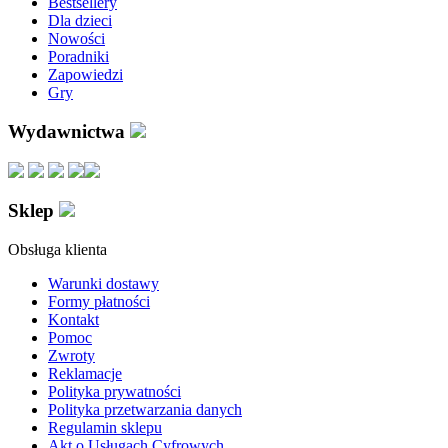
Bestsellery
Dla dzieci
Nowości
Poradniki
Zapowiedzi
Gry
Wydawnictwa
Sklep
Obsługa klienta
Warunki dostawy
Formy płatności
Kontakt
Pomoc
Zwroty
Reklamacje
Polityka prywatności
Polityka przetwarzania danych
Regulamin sklepu
Akt o Usługach Cyfrowych