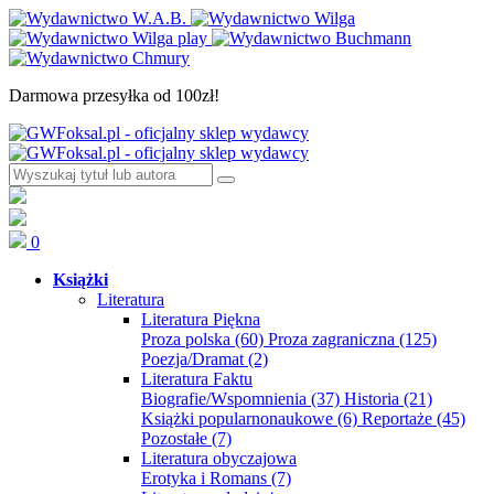
Darmowa przesyłka od 100zł!
0
Książki
Literatura
Literatura Piękna
Proza polska
(60)
Proza zagraniczna
(125)
Poezja/Dramat
(2)
Literatura Faktu
Biografie/Wspomnienia
(37)
Historia
(21)
Książki popularnonaukowe
(6)
Reportaże
(45)
Pozostałe
(7)
Literatura obyczajowa
Erotyka i Romans
(7)