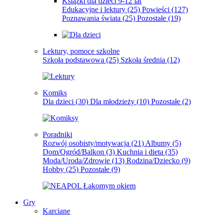
Książki dla dzieci 9-12 lat
Edukacyjne i lektury
(25)
Powieści
(127)
Poznawania świata
(25)
Pozostałe
(19)
Lektury, pomoce szkolne
Szkoła podstawowa
(25)
Szkoła średnia
(12)
Komiks
Dla dzieci
(30)
Dla młodzieży
(10)
Pozostałe
(2)
Poradniki
Rozwój osobisty/motywacja
(21)
Albumy
(5)
Dom/Ogród/Balkon
(3)
Kuchnia i dieta
(35)
Moda/Uroda/Zdrowie
(13)
Rodzina/Dziecko
(9)
Hobby
(25)
Pozostałe
(9)
Gry
Karciane