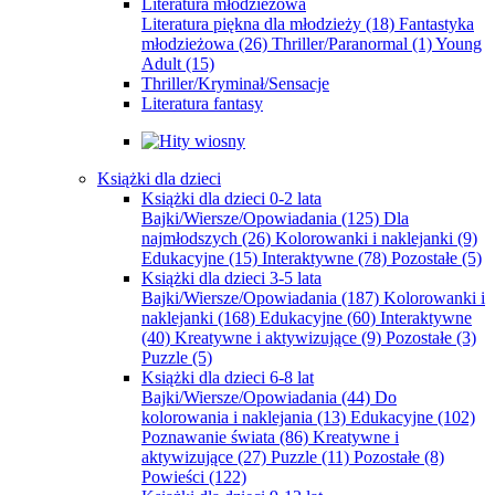
Literatura młodzieżowa
Literatura piękna dla młodzieży
(18)
Fantastyka
młodzieżowa
(26)
Thriller/Paranormal
(1)
Young
Adult
(15)
Thriller/Kryminał/Sensacje
Literatura fantasy
Książki dla dzieci
Książki dla dzieci 0-2 lata
Bajki/Wiersze/Opowiadania
(125)
Dla
najmłodszych
(26)
Kolorowanki i naklejanki
(9)
Edukacyjne
(15)
Interaktywne
(78)
Pozostałe
(5)
Książki dla dzieci 3-5 lata
Bajki/Wiersze/Opowiadania
(187)
Kolorowanki i
naklejanki
(168)
Edukacyjne
(60)
Interaktywne
(40)
Kreatywne i aktywizujące
(9)
Pozostałe
(3)
Puzzle
(5)
Książki dla dzieci 6-8 lat
Bajki/Wiersze/Opowiadania
(44)
Do
kolorowania i naklejania
(13)
Edukacyjne
(102)
Poznawanie świata
(86)
Kreatywne i
aktywizujące
(27)
Puzzle
(11)
Pozostałe
(8)
Powieści
(122)