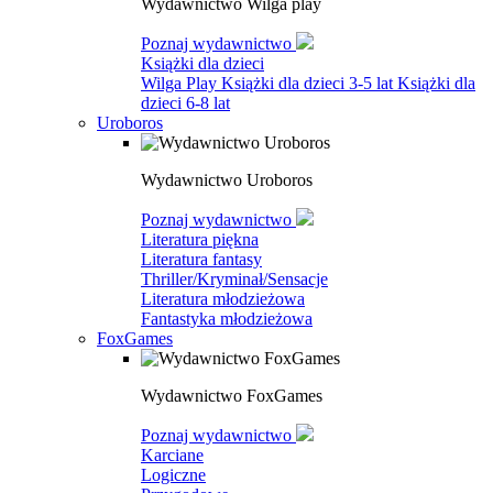
Wydawnictwo Wilga play
Poznaj wydawnictwo
Książki dla dzieci
Wilga Play
Książki dla dzieci 3-5 lat
Książki dla
dzieci 6-8 lat
Uroboros
Wydawnictwo Uroboros
Poznaj wydawnictwo
Literatura piękna
Literatura fantasy
Thriller/Kryminał/Sensacje
Literatura młodzieżowa
Fantastyka młodzieżowa
FoxGames
Wydawnictwo FoxGames
Poznaj wydawnictwo
Karciane
Logiczne