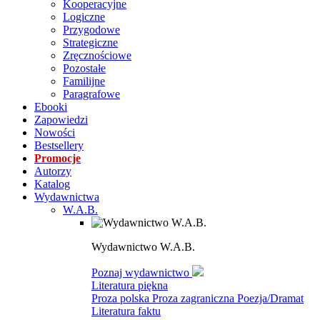
Kooperacyjne
Logiczne
Przygodowe
Strategiczne
Zręcznościowe
Pozostałe
Familijne
Paragrafowe
Ebooki
Zapowiedzi
Nowości
Bestsellery
Promocje
Autorzy
Katalog
Wydawnictwa
W.A.B.
Wydawnictwo W.A.B.
Poznaj wydawnictwo
Literatura piękna
Proza polska
Proza zagraniczna
Poezja/Dramat
Literatura faktu