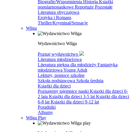
Biografie/Wspomnienia
Historia
Książki
popularnonaukowe
Reportaże
Pozostałe
Literatura obyczajowa
Erotyka i Romans
Thriller/Kryminał/Sensacje
Wilga
Wydawnictwo Wilga
Poznaj wydawnictwo
Literatura młodzieżowa
Literatura piękna dla młodzieży
Fantastyka
młodzieżowa
Young Adult
Lektury, pomoce szkolne
Szkoła podstawowa
Szkoła średnia
Książki dla dzieci
Poznajemy tajemnice nauki
Ksiązki dla dzieci 0-
2 lata
Książki dla dzieci 3-5 lat
Książki dla dzieci
6-8 lat
Ksiązki dla dzieci 9-12 lat
Poradniki
Albumy
Wilga Play