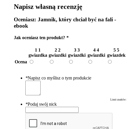
Napisz własną recenzję
Oceniasz:
Jamnik, który chciał być na fali -
ebook
Jak oceniasz ten produkt?
*
1
1
2
2
3
3
4
4
5
5
gwiazdka
gwiazdki
gwiazdki
gwiazdki
gwiazdek
Ocena
*
Napisz co myślisz o tym produkcie
Limit znaków:
*
Podaj swój nick