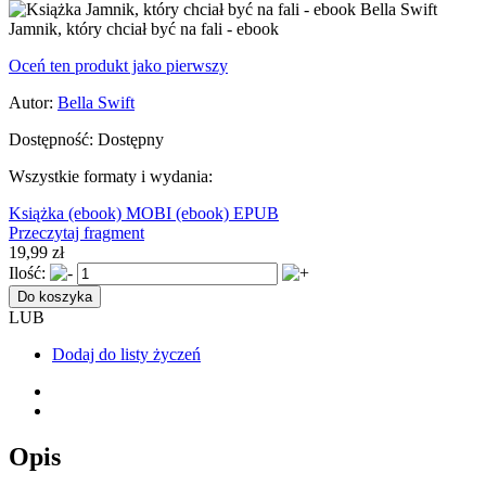
Jamnik, który chciał być na fali - ebook
Oceń ten produkt jako pierwszy
Autor:
Bella Swift
Dostępność:
Dostępny
Wszystkie formaty i wydania:
Książka
(ebook) MOBI
(ebook) EPUB
Przeczytaj fragment
19,99 zł
Ilość:
Do koszyka
LUB
Dodaj do listy życzeń
Opis