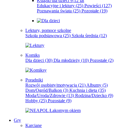
Książki dla dzieci 9-12 lat
Edukacyjne i lektury
(25)
Powieści
(127)
Poznawania świata
(25)
Pozostałe
(19)
Lektury, pomoce szkolne
Szkoła podstawowa
(25)
Szkoła średnia
(12)
Komiks
Dla dzieci
(30)
Dla młodzieży
(10)
Pozostałe
(2)
Poradniki
Rozwój osobisty/motywacja
(21)
Albumy
(5)
Dom/Ogród/Balkon
(3)
Kuchnia i dieta
(35)
Moda/Uroda/Zdrowie
(13)
Rodzina/Dziecko
(9)
Hobby
(25)
Pozostałe
(9)
Gry
Karciane