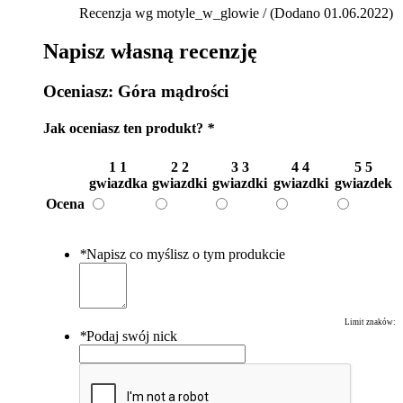
Recenzja wg motyle_w_glowie / (Dodano 01.06.2022)
Napisz własną recenzję
Oceniasz:
Góra mądrości
Jak oceniasz ten produkt?
*
1
1
2
2
3
3
4
4
5
5
gwiazdka
gwiazdki
gwiazdki
gwiazdki
gwiazdek
Ocena
*
Napisz co myślisz o tym produkcie
Limit znaków:
*
Podaj swój nick