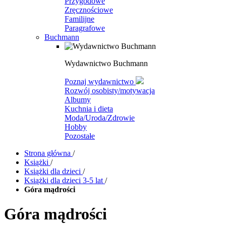
Przygodowe
Zręcznościowe
Familijne
Paragrafowe
Buchmann
Wydawnictwo Buchmann
Poznaj wydawnictwo
Rozwój osobisty/motywacja
Albumy
Kuchnia i dieta
Moda/Uroda/Zdrowie
Hobby
Pozostałe
Strona główna
/
Książki
/
Książki dla dzieci
/
Książki dla dzieci 3-5 lat
/
Góra mądrości
Góra mądrości