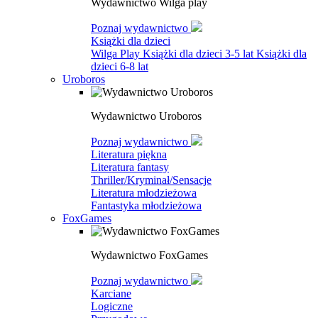
Wydawnictwo Wilga play
Poznaj wydawnictwo
Książki dla dzieci
Wilga Play
Książki dla dzieci 3-5 lat
Książki dla
dzieci 6-8 lat
Uroboros
Wydawnictwo Uroboros
Poznaj wydawnictwo
Literatura piękna
Literatura fantasy
Thriller/Kryminał/Sensacje
Literatura młodzieżowa
Fantastyka młodzieżowa
FoxGames
Wydawnictwo FoxGames
Poznaj wydawnictwo
Karciane
Logiczne