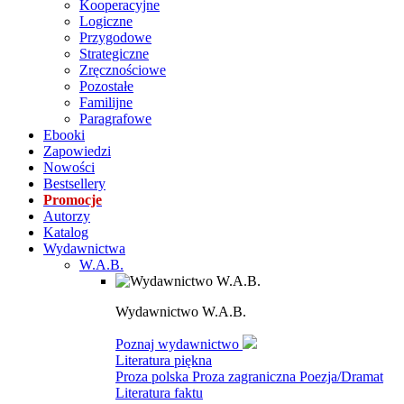
Kooperacyjne
Logiczne
Przygodowe
Strategiczne
Zręcznościowe
Pozostałe
Familijne
Paragrafowe
Ebooki
Zapowiedzi
Nowości
Bestsellery
Promocje
Autorzy
Katalog
Wydawnictwa
W.A.B.
Wydawnictwo W.A.B.
Poznaj wydawnictwo
Literatura piękna
Proza polska
Proza zagraniczna
Poezja/Dramat
Literatura faktu