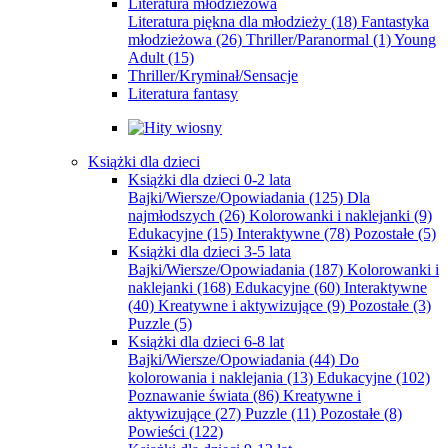
Literatura młodzieżowa
Literatura piękna dla młodzieży
(18)
Fantastyka
młodzieżowa
(26)
Thriller/Paranormal
(1)
Young
Adult
(15)
Thriller/Kryminał/Sensacje
Literatura fantasy
Książki dla dzieci
Książki dla dzieci 0-2 lata
Bajki/Wiersze/Opowiadania
(125)
Dla
najmłodszych
(26)
Kolorowanki i naklejanki
(9)
Edukacyjne
(15)
Interaktywne
(78)
Pozostałe
(5)
Książki dla dzieci 3-5 lata
Bajki/Wiersze/Opowiadania
(187)
Kolorowanki i
naklejanki
(168)
Edukacyjne
(60)
Interaktywne
(40)
Kreatywne i aktywizujące
(9)
Pozostałe
(3)
Puzzle
(5)
Książki dla dzieci 6-8 lat
Bajki/Wiersze/Opowiadania
(44)
Do
kolorowania i naklejania
(13)
Edukacyjne
(102)
Poznawanie świata
(86)
Kreatywne i
aktywizujące
(27)
Puzzle
(11)
Pozostałe
(8)
Powieści
(122)