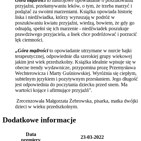
Góra mądrości
to nastrojowe opowiadanie o poszukiwaniu
przyjaźni, przełamywaniu leków, o tym, że trzeba marzyć i
podążać za swoimi marzeniami. Książka opowiada historię
liska i niedźwiadka, którzy wyruszają w podróż w
poszukiwaniu kwiatu przyjaźni, wiedzą, bowiem, że gdy go
odnajdą, spełni się ich marzenie - niedźwiadek poszukuje
prawdziwego przyjaciela, a lisek chce podróżować i porzucić
lęk ciemności.
„Góra mądrości
to opowiadanie utrzymane w nurcie bajki
terapeutycznej, odpowiednie dla szerokiej grupy wiekowej
jakim jest wiek przedszkolny. Książka idealnie wpisuje się w
obecne trendy wydawnicze, przypomina prozę Przemysława
Wechterowicza i Marty Guśniowskiej. Wyróżnia się ciepłym,
subtelnym językiem i pozytywnym przesłaniem. Jego długość
jest odpowiednia do poczytania dziecku przed snem. Ma
wartości kojące i afirmujące przyjaźń”.
Zrecenzowała Małgorzata Żebrowska, pisarka, matka dwójki
dzieci w wieku przedszkolnym.
Dodatkowe informacje
Data
23-03-2022
premiery