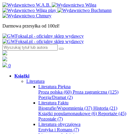
Darmowa przesyłka od 100zł!
0
Książki
Literatura
Literatura Piękna
Proza polska
(60)
Proza zagraniczna
(125)
Poezja/Dramat
(2)
Literatura Faktu
Biografie/Wspomnienia
(37)
Historia
(21)
Książki popularnonaukowe
(6)
Reportaże
(45)
Pozostałe
(7)
Literatura obyczajowa
Erotyka i Romans
(7)