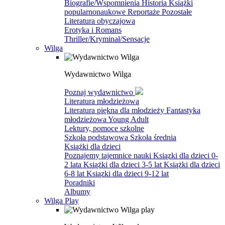
Biografie/Wspomnienia
Historia
Książki
popularnonaukowe
Reportaże
Pozostałe
Literatura obyczajowa
Erotyka i Romans
Thriller/Kryminał/Sensacje
Wilga
Wydawnictwo Wilga
Poznaj wydawnictwo
Literatura młodzieżowa
Literatura piękna dla młodzieży
Fantastyka
młodzieżowa
Young Adult
Lektury, pomoce szkolne
Szkoła podstawowa
Szkoła średnia
Książki dla dzieci
Poznajemy tajemnice nauki
Ksiązki dla dzieci 0-
2 lata
Książki dla dzieci 3-5 lat
Książki dla dzieci
6-8 lat
Ksiązki dla dzieci 9-12 lat
Poradniki
Albumy
Wilga Play