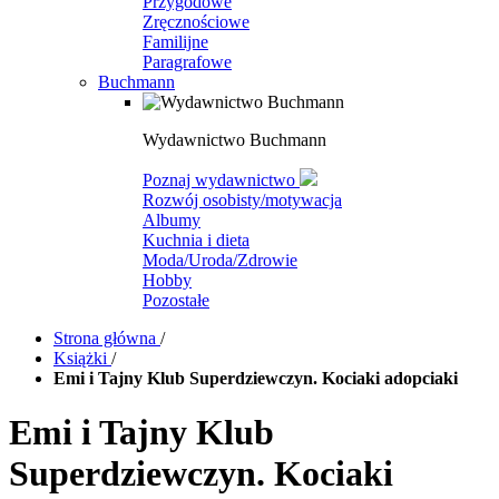
Przygodowe
Zręcznościowe
Familijne
Paragrafowe
Buchmann
Wydawnictwo Buchmann
Poznaj wydawnictwo
Rozwój osobisty/motywacja
Albumy
Kuchnia i dieta
Moda/Uroda/Zdrowie
Hobby
Pozostałe
Strona główna
/
Książki
/
Emi i Tajny Klub Superdziewczyn. Kociaki adopciaki
Emi i Tajny Klub
Superdziewczyn. Kociaki