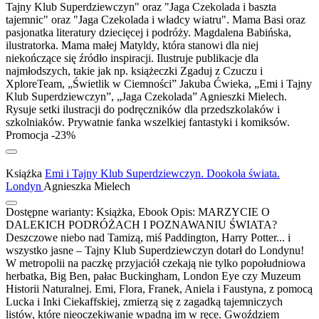
Tajny Klub Superdziewczyn" oraz "Jaga Czekolada i baszta
tajemnic" oraz "Jaga Czekolada i władcy wiatru". Mama Basi oraz
pasjonatka literatury dziecięcej i podróży. Magdalena Babińska,
ilustratorka. Mama małej Matyldy, która stanowi dla niej
niekończące się źródło inspiracji. Ilustruje publikacje dla
najmłodszych, takie jak np. książeczki Zgaduj z Czuczu i
XploreTeam, „Świetlik w Ciemności” Jakuba Ćwieka, „Emi i Tajny
Klub Superdziewczyn”, „Jaga Czekolada” Agnieszki Mielech.
Rysuje setki ilustracji do podręczników dla przedszkolaków i
szkolniaków. Prywatnie fanka wszelkiej fantastyki i komiksów.
Promocja -23%
Książka
Emi i Tajny Klub Superdziewczyn. Dookoła świata.
Londyn
Agnieszka Mielech
Dostępne warianty:
Książka, Ebook
Opis:
MARZYCIE O
DALEKICH PODRÓŻACH I POZNAWANIU ŚWIATA?
Deszczowe niebo nad Tamizą, miś Paddington, Harry Potter... i
wszystko jasne – Tajny Klub Superdziewczyn dotarł do Londynu!
W metropolii na paczkę przyjaciół czekają nie tylko popołudniowa
herbatka, Big Ben, pałac Buckingham, London Eye czy Muzeum
Historii Naturalnej. Emi, Flora, Franek, Aniela i Faustyna, z pomocą
Lucka i Inki Ciekaffskiej, zmierzą się z zagadką tajemniczych
listów, które nieoczekiwanie wpadną im w ręce. Gwoździem