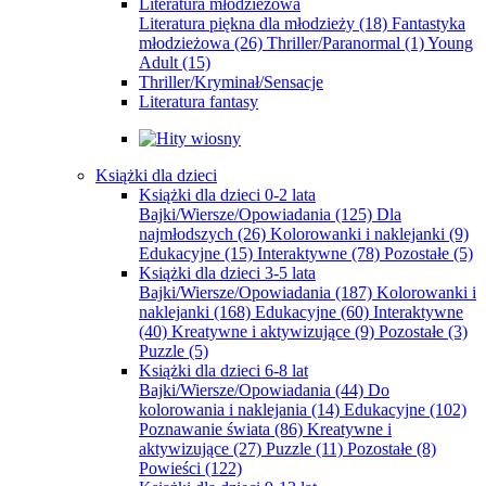
Literatura młodzieżowa
Literatura piękna dla młodzieży
(18)
Fantastyka
młodzieżowa
(26)
Thriller/Paranormal
(1)
Young
Adult
(15)
Thriller/Kryminał/Sensacje
Literatura fantasy
Książki dla dzieci
Książki dla dzieci 0-2 lata
Bajki/Wiersze/Opowiadania
(125)
Dla
najmłodszych
(26)
Kolorowanki i naklejanki
(9)
Edukacyjne
(15)
Interaktywne
(78)
Pozostałe
(5)
Książki dla dzieci 3-5 lata
Bajki/Wiersze/Opowiadania
(187)
Kolorowanki i
naklejanki
(168)
Edukacyjne
(60)
Interaktywne
(40)
Kreatywne i aktywizujące
(9)
Pozostałe
(3)
Puzzle
(5)
Książki dla dzieci 6-8 lat
Bajki/Wiersze/Opowiadania
(44)
Do
kolorowania i naklejania
(14)
Edukacyjne
(102)
Poznawanie świata
(86)
Kreatywne i
aktywizujące
(27)
Puzzle
(11)
Pozostałe
(8)
Powieści
(122)