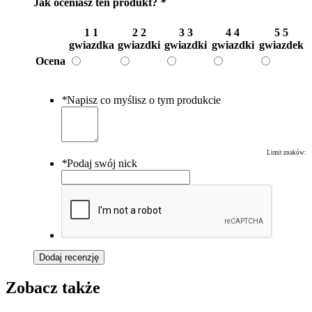
Jak oceniasz ten produkt?
*
1
1
2
2
3
3
4
4
5
5
gwiazdka
gwiazdki
gwiazdki
gwiazdki
gwiazdek
Ocena
*
Napisz co myślisz o tym produkcie
Limit znaków:
*
Podaj swój nick
Dodaj recenzję
Zobacz także