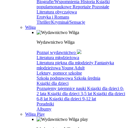
Biografie/Wspomnienia
Historia
Książki
popularnonaukowe
Reportaże
Pozostałe
Literatura obyczajowa
Erotyka i Romans
Thriller/Kryminał/Sensacje
Wilga
Wydawnictwo Wilga
Poznaj wydawnictwo
Literatura młodzieżowa
Literatura piękna dla młodzieży
Fantastyka
młodzieżowa
Young Adult
Lektury, pomoce szkolne
Szkoła podstawowa
Szkoła średnia
Książki dla dzieci
Poznajemy tajemnice nauki
Ksiązki dla dzieci 0-
2 lata
Książki dla dzieci 3-5 lat
Książki dla dzieci
6-8 lat
Ksiązki dla dzieci 9-12 lat
Poradniki
Albumy
Wilga Play