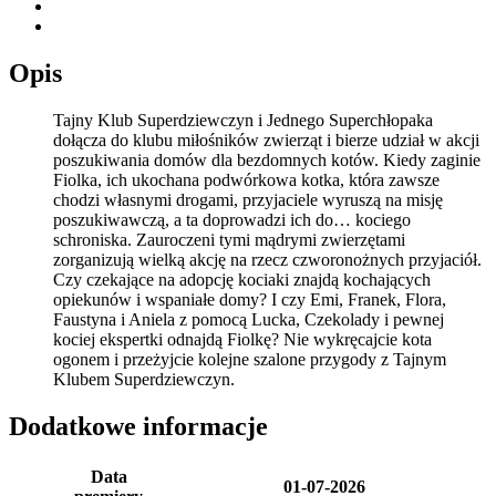
Opis
Tajny Klub Superdziewczyn i Jednego Superchłopaka
dołącza do klubu miłośników zwierząt i bierze udział w akcji
poszukiwania domów dla bezdomnych kotów. Kiedy zaginie
Fiolka, ich ukochana podwórkowa kotka, która zawsze
chodzi własnymi drogami, przyjaciele wyruszą na misję
poszukiwawczą, a ta doprowadzi ich do… kociego
schroniska. Zauroczeni tymi mądrymi zwierzętami
zorganizują wielką akcję na rzecz czworonożnych przyjaciół.
Czy czekające na adopcję kociaki znajdą kochających
opiekunów i wspaniałe domy? I czy Emi, Franek, Flora,
Faustyna i Aniela z pomocą Lucka, Czekolady i pewnej
kociej ekspertki odnajdą Fiolkę? Nie wykręcajcie kota
ogonem i przeżyjcie kolejne szalone przygody z Tajnym
Klubem Superdziewczyn.
Dodatkowe informacje
Data
01-07-2026