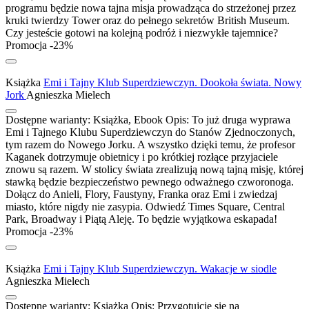
programu będzie nowa tajna misja prowadząca do strzeżonej przez
kruki twierdzy Tower oraz do pełnego sekretów British Museum.
Czy jesteście gotowi na kolejną podróż i niezwykłe tajemnice?
Promocja -23%
Książka
Emi i Tajny Klub Superdziewczyn. Dookoła świata. Nowy
Jork
Agnieszka Mielech
Dostępne warianty:
Książka, Ebook
Opis:
To już druga wyprawa
Emi i Tajnego Klubu Superdziewczyn do Stanów Zjednoczonych,
tym razem do Nowego Jorku. A wszystko dzięki temu, że profesor
Kaganek dotrzymuje obietnicy i po krótkiej rozłące przyjaciele
znowu są razem. W stolicy świata zrealizują nową tajną misję, której
stawką będzie bezpieczeństwo pewnego odważnego czworonoga.
Dołącz do Anieli, Flory, Faustyny, Franka oraz Emi i zwiedzaj
miasto, które nigdy nie zasypia. Odwiedź Times Square, Central
Park, Broadway i Piątą Aleję. To będzie wyjątkowa eskapada!
Promocja -23%
Książka
Emi i Tajny Klub Superdziewczyn. Wakacje w siodle
Agnieszka Mielech
Dostępne warianty:
Książka
Opis:
Przygotujcie się na