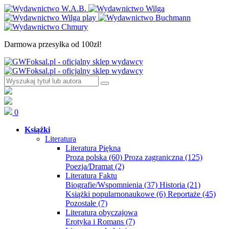
Darmowa przesyłka od 100zł!
0
Książki
Literatura
Literatura Piękna
Proza polska
(60)
Proza zagraniczna
(125)
Poezja/Dramat
(2)
Literatura Faktu
Biografie/Wspomnienia
(37)
Historia
(21)
Książki popularnonaukowe
(6)
Reportaże
(45)
Pozostałe
(7)
Literatura obyczajowa
Erotyka i Romans
(7)