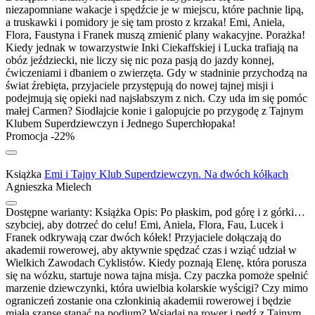
niezapomniane wakacje i spędźcie je w miejscu, które pachnie lipą,
a truskawki i pomidory je się tam prosto z krzaka! Emi, Aniela,
Flora, Faustyna i Franek muszą zmienić plany wakacyjne. Porażka!
Kiedy jednak w towarzystwie Inki Ciekaffskiej i Lucka trafiają na
obóz jeździecki, nie liczy się nic poza pasją do jazdy konnej,
ćwiczeniami i dbaniem o zwierzęta. Gdy w stadninie przychodzą na
świat źrebięta, przyjaciele przystępują do nowej tajnej misji i
podejmują się opieki nad najsłabszym z nich. Czy uda im się pomóc
małej Carmen? Siodłajcie konie i galopujcie po przygodę z Tajnym
Klubem Superdziewczyn i Jednego Superchłopaka!
Promocja -22%
Książka
Emi i Tajny Klub Superdziewczyn. Na dwóch kółkach
Agnieszka Mielech
Dostępne warianty:
Książka
Opis:
Po płaskim, pod górę i z górki…
szybciej, aby dotrzeć do celu! Emi, Aniela, Flora, Fau, Lucek i
Franek odkrywają czar dwóch kółek! Przyjaciele dołączają do
akademii rowerowej, aby aktywnie spędzać czas i wziąć udział w
Wielkich Zawodach Cyklistów. Kiedy poznają Elenę, która porusza
się na wózku, startuje nowa tajna misja. Czy paczka pomoże spełnić
marzenie dziewczynki, która uwielbia kolarskie wyścigi? Czy mimo
ograniczeń zostanie ona członkinią akademii rowerowej i będzie
miała szansę stanąć na podium? Wsiadaj na rower i pędź z Tajnym