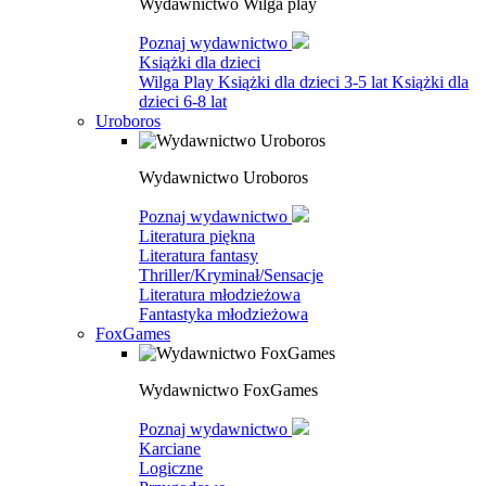
Wydawnictwo Wilga play
Poznaj wydawnictwo
Książki dla dzieci
Wilga Play
Książki dla dzieci 3-5 lat
Książki dla
dzieci 6-8 lat
Uroboros
Wydawnictwo Uroboros
Poznaj wydawnictwo
Literatura piękna
Literatura fantasy
Thriller/Kryminał/Sensacje
Literatura młodzieżowa
Fantastyka młodzieżowa
FoxGames
Wydawnictwo FoxGames
Poznaj wydawnictwo
Karciane
Logiczne