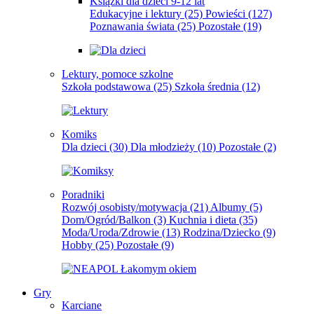
Książki dla dzieci 9-12 lat
Edukacyjne i lektury
(25)
Powieści
(127)
Poznawania świata
(25)
Pozostałe
(19)
Lektury, pomoce szkolne
Szkoła podstawowa
(25)
Szkoła średnia
(12)
Komiks
Dla dzieci
(30)
Dla młodzieży
(10)
Pozostałe
(2)
Poradniki
Rozwój osobisty/motywacja
(21)
Albumy
(5)
Dom/Ogród/Balkon
(3)
Kuchnia i dieta
(35)
Moda/Uroda/Zdrowie
(13)
Rodzina/Dziecko
(9)
Hobby
(25)
Pozostałe
(9)
Gry
Karciane