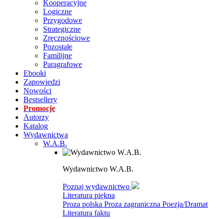
Kooperacyjne
Logiczne
Przygodowe
Strategiczne
Zręcznościowe
Pozostałe
Familijne
Paragrafowe
Ebooki
Zapowiedzi
Nowości
Bestsellery
Promocje
Autorzy
Katalog
Wydawnictwa
W.A.B.
Wydawnictwo W.A.B.
Poznaj wydawnictwo
Literatura piękna
Proza polska
Proza zagraniczna
Poezja/Dramat
Literatura faktu