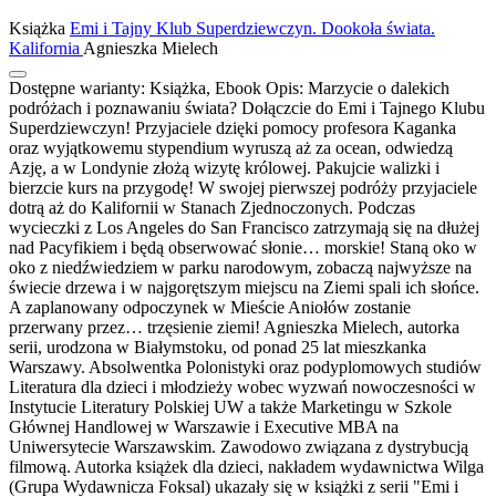
Książka
Emi i Tajny Klub Superdziewczyn. Dookoła świata.
Kalifornia
Agnieszka Mielech
Dostępne warianty:
Książka, Ebook
Opis:
Marzycie o dalekich
podróżach i poznawaniu świata? Dołączcie do Emi i Tajnego Klubu
Superdziewczyn! Przyjaciele dzięki pomocy profesora Kaganka
oraz wyjątkowemu stypendium wyruszą aż za ocean, odwiedzą
Azję, a w Londynie złożą wizytę królowej. Pakujcie walizki i
bierzcie kurs na przygodę! W swojej pierwszej podróży przyjaciele
dotrą aż do Kalifornii w Stanach Zjednoczonych. Podczas
wycieczki z Los Angeles do San Francisco zatrzymają się na dłużej
nad Pacyfikiem i będą obserwować słonie… morskie! Staną oko w
oko z niedźwiedziem w parku narodowym, zobaczą najwyższe na
świecie drzewa i w najgorętszym miejscu na Ziemi spali ich słońce.
A zaplanowany odpoczynek w Mieście Aniołów zostanie
przerwany przez… trzęsienie ziemi! Agnieszka Mielech, autorka
serii, urodzona w Białymstoku, od ponad 25 lat mieszkanka
Warszawy. Absolwentka Polonistyki oraz podyplomowych studiów
Literatura dla dzieci i młodzieży wobec wyzwań nowoczesności w
Instytucie Literatury Polskiej UW a także Marketingu w Szkole
Głównej Handlowej w Warszawie i Executive MBA na
Uniwersytecie Warszawskim. Zawodowo związana z dystrybucją
filmową. Autorka książek dla dzieci, nakładem wydawnictwa Wilga
(Grupa Wydawnicza Foksal) ukazały się w książki z serii "Emi i