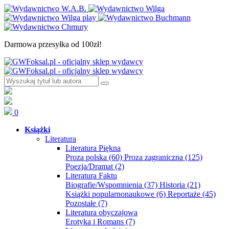
Darmowa przesyłka od 100zł!
0
Książki
Literatura
Literatura Piękna
Proza polska
(60)
Proza zagraniczna
(125)
Poezja/Dramat
(2)
Literatura Faktu
Biografie/Wspomnienia
(37)
Historia
(21)
Książki popularnonaukowe
(6)
Reportaże
(45)
Pozostałe
(7)
Literatura obyczajowa
Erotyka i Romans
(7)