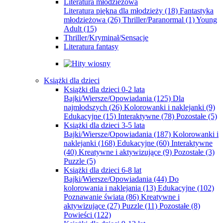
Literatura młodzieżowa
Literatura piękna dla młodzieży
(18)
Fantastyka
młodzieżowa
(26)
Thriller/Paranormal
(1)
Young
Adult
(15)
Thriller/Kryminał/Sensacje
Literatura fantasy
Książki dla dzieci
Książki dla dzieci 0-2 lata
Bajki/Wiersze/Opowiadania
(125)
Dla
najmłodszych
(26)
Kolorowanki i naklejanki
(9)
Edukacyjne
(15)
Interaktywne
(78)
Pozostałe
(5)
Książki dla dzieci 3-5 lata
Bajki/Wiersze/Opowiadania
(187)
Kolorowanki i
naklejanki
(168)
Edukacyjne
(60)
Interaktywne
(40)
Kreatywne i aktywizujące
(9)
Pozostałe
(3)
Puzzle
(5)
Książki dla dzieci 6-8 lat
Bajki/Wiersze/Opowiadania
(44)
Do
kolorowania i naklejania
(13)
Edukacyjne
(102)
Poznawanie świata
(86)
Kreatywne i
aktywizujące
(27)
Puzzle
(11)
Pozostałe
(8)
Powieści
(122)