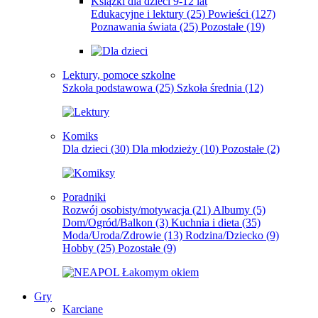
Książki dla dzieci 9-12 lat
Edukacyjne i lektury
(25)
Powieści
(127)
Poznawania świata
(25)
Pozostałe
(19)
Lektury, pomoce szkolne
Szkoła podstawowa
(25)
Szkoła średnia
(12)
Komiks
Dla dzieci
(30)
Dla młodzieży
(10)
Pozostałe
(2)
Poradniki
Rozwój osobisty/motywacja
(21)
Albumy
(5)
Dom/Ogród/Balkon
(3)
Kuchnia i dieta
(35)
Moda/Uroda/Zdrowie
(13)
Rodzina/Dziecko
(9)
Hobby
(25)
Pozostałe
(9)
Gry
Karciane