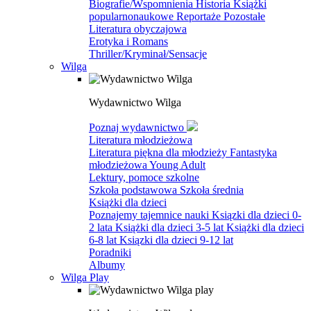
Biografie/Wspomnienia
Historia
Książki
popularnonaukowe
Reportaże
Pozostałe
Literatura obyczajowa
Erotyka i Romans
Thriller/Kryminał/Sensacje
Wilga
Wydawnictwo Wilga
Poznaj wydawnictwo
Literatura młodzieżowa
Literatura piękna dla młodzieży
Fantastyka
młodzieżowa
Young Adult
Lektury, pomoce szkolne
Szkoła podstawowa
Szkoła średnia
Książki dla dzieci
Poznajemy tajemnice nauki
Ksiązki dla dzieci 0-
2 lata
Książki dla dzieci 3-5 lat
Książki dla dzieci
6-8 lat
Ksiązki dla dzieci 9-12 lat
Poradniki
Albumy
Wilga Play