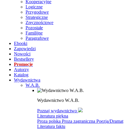
Kooperacyjne
Logiczne
Przygodowe
Strategiczne
Zręcznościowe
Pozostałe
Familijne
Paragrafowe
Ebooki
Zapowiedzi
Nowości
Bestsellery
Promocje
Autorzy
Katalog
Wydawnictwa
W.A.B.
Wydawnictwo W.A.B.
Poznaj wydawnictwo
Literatura piękna
Proza polska
Proza zagraniczna
Poezja/Dramat
Literatura faktu