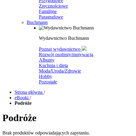
Przygodowe
Zręcznościowe
Familijne
Paragrafowe
Buchmann
Wydawnictwo Buchmann
Poznaj wydawnictwo
Rozwój osobisty/motywacja
Albumy
Kuchnia i dieta
Moda/Uroda/Zdrowie
Hobby
Pozostałe
Strona główna
/
eBooki
/
Podróże
Podróże
Brak produktów odpowiadających zapytaniu.