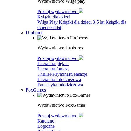
Wydawnictwo Wilga play
Poznaj wydawnictwo
Książki dla dzieci
Wilga Play
Książki dla dzieci 3-5 lat
Książki dla
dzieci 6-8 lat
Uroboros
Wydawnictwo Uroboros
Poznaj wydawnictwo
Literatura piękna
Literatura fantasy
Thriller/Kryminał/Sensacje
Literatura młodzieżowa
Fantastyka młodzieżowa
FoxGames
Wydawnictwo FoxGames
Poznaj wydawnictwo
Karciane
Logiczne