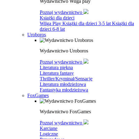
Wydawnictwo Wilga play
Poznaj wydawnictwo
Książki dla dzieci
Wilga Play
Książki dla dzieci 3-5 lat
Książki dla
dzieci 6-8 lat
Uroboros
Wydawnictwo Uroboros
Poznaj wydawnictwo
Literatura piękna
Literatura fantasy
Thriller/Kryminał/Sensacje
Literatura młodzieżowa
Fantastyka młodzieżowa
FoxGames
Wydawnictwo FoxGames
Poznaj wydawnictwo
Karciane
Logiczne