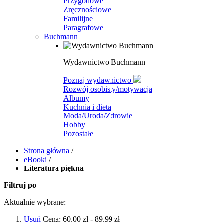
Przygodowe
Zręcznościowe
Familijne
Paragrafowe
Buchmann
Wydawnictwo Buchmann
Poznaj wydawnictwo
Rozwój osobisty/motywacja
Albumy
Kuchnia i dieta
Moda/Uroda/Zdrowie
Hobby
Pozostałe
Strona główna
/
eBooki
/
Literatura piękna
Filtruj po
Aktualnie wybrane:
Usuń
Cena:
60,00 zł - 89,99 zł