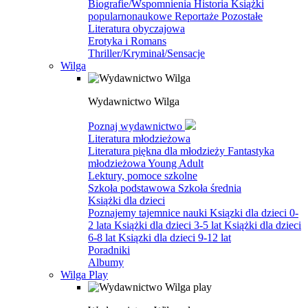
Biografie/Wspomnienia
Historia
Książki
popularnonaukowe
Reportaże
Pozostałe
Literatura obyczajowa
Erotyka i Romans
Thriller/Kryminał/Sensacje
Wilga
Wydawnictwo Wilga
Poznaj wydawnictwo
Literatura młodzieżowa
Literatura piękna dla młodzieży
Fantastyka
młodzieżowa
Young Adult
Lektury, pomoce szkolne
Szkoła podstawowa
Szkoła średnia
Książki dla dzieci
Poznajemy tajemnice nauki
Ksiązki dla dzieci 0-
2 lata
Książki dla dzieci 3-5 lat
Książki dla dzieci
6-8 lat
Ksiązki dla dzieci 9-12 lat
Poradniki
Albumy
Wilga Play