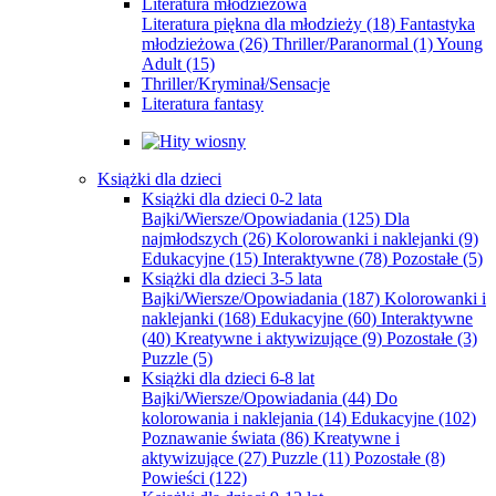
Literatura młodzieżowa
Literatura piękna dla młodzieży
(18)
Fantastyka
młodzieżowa
(26)
Thriller/Paranormal
(1)
Young
Adult
(15)
Thriller/Kryminał/Sensacje
Literatura fantasy
Książki dla dzieci
Książki dla dzieci 0-2 lata
Bajki/Wiersze/Opowiadania
(125)
Dla
najmłodszych
(26)
Kolorowanki i naklejanki
(9)
Edukacyjne
(15)
Interaktywne
(78)
Pozostałe
(5)
Książki dla dzieci 3-5 lata
Bajki/Wiersze/Opowiadania
(187)
Kolorowanki i
naklejanki
(168)
Edukacyjne
(60)
Interaktywne
(40)
Kreatywne i aktywizujące
(9)
Pozostałe
(3)
Puzzle
(5)
Książki dla dzieci 6-8 lat
Bajki/Wiersze/Opowiadania
(44)
Do
kolorowania i naklejania
(14)
Edukacyjne
(102)
Poznawanie świata
(86)
Kreatywne i
aktywizujące
(27)
Puzzle
(11)
Pozostałe
(8)
Powieści
(122)