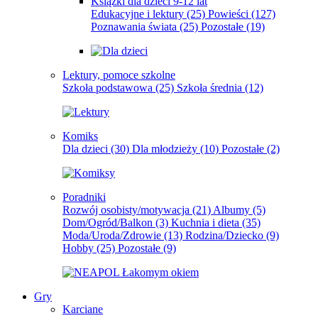
Książki dla dzieci 9-12 lat
Edukacyjne i lektury
(25)
Powieści
(127)
Poznawania świata
(25)
Pozostałe
(19)
Lektury, pomoce szkolne
Szkoła podstawowa
(25)
Szkoła średnia
(12)
Komiks
Dla dzieci
(30)
Dla młodzieży
(10)
Pozostałe
(2)
Poradniki
Rozwój osobisty/motywacja
(21)
Albumy
(5)
Dom/Ogród/Balkon
(3)
Kuchnia i dieta
(35)
Moda/Uroda/Zdrowie
(13)
Rodzina/Dziecko
(9)
Hobby
(25)
Pozostałe
(9)
Gry
Karciane