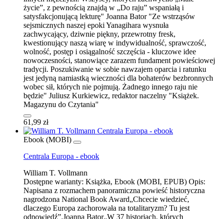
życie”, z pewnością znajdą w „Do raju” wspaniałą i
satysfakcjonującą lekturę" Joanna Bator "Ze wstrząsów
sejsmicznych naszej epoki Yanagihara wysnuła
zachwycający, dziwnie piękny, przewrotny fresk,
kwestionujący naszą wiarę w indywidualność, sprawczość,
wolność, postęp i osiągalność szczęścia - kluczowe idee
nowoczesności, stanowiące zarazem fundament powieściowej
tradycji. Poszukiwanie w sobie nawzajem oparcia i ratunku
jest jedyną namiastką wieczności dla bohaterów bezbronnych
wobec sił, których nie pojmują. Żadnego innego raju nie
będzie" Juliusz Kurkiewicz, redaktor naczelny "Książek.
Magazynu do Czytania"
61,99 zł
Ebook (MOBI)
Centrala Europa - ebook
William T. Vollmann
Dostępne warianty:
Książka, Ebook (MOBI, EPUB)
Opis:
Napisana z rozmachem panoramiczna powieść historyczna
nagrodzona National Book Award„Chcecie wiedzieć,
dlaczego Europa zachorowała na totalitaryzm? Tu jest
odpowiedź”.Joanna Bator„W 37 historiach, których