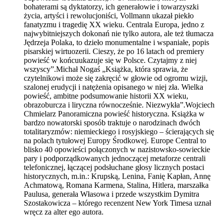
bohaterami są dyktatorzy, ich generałowie i towarzyszki
życia, artyści i rewolucjoniści, Vollmann ukazał piekło
fanatyzmu i tragedię XX wieku. Centrala Europa, jedno z
najwybitniejszych dokonań nie tylko autora, ale też tłumacza
Jędrzeja Polaka, to dzieło monumentalne i wspaniałe, popis
pisarskiej wirtuozerii. Cieszy, że po 16 latach od premiery
powieść w końcuukazuje się w Polsce. Czytajmy z niej
wszyscy”.Michał Nogaś „Książka, która sprawia, że
czytelnikowi może się zakręcić w głowie od ogromu wizji,
szalonej erudycji i natężenia opisanego w niej zła. Wielka
powieść, ambitne podsumowanie historii XX wieku,
obrazoburcza i liryczna równocześnie. Niezwykła”.Wojciech
Chmielarz Panoramiczna powieść historyczna. Książka w
bardzo nowatorski sposób traktuje o narodzinach dwóch
totalitaryzmów: niemieckiego i rosyjskiego – ścierających się
na polach tytułowej Europy Środkowej. Europe Central to
blisko 40 opowieści połączonych w nazistowsko-sowieckie
pary i podporządkowanych jednoczącej metaforze centrali
telefonicznej, łączącej podsłuchane głosy licznych postaci
historycznych, m.in.: Krupską, Lenina, Fanię Kapłan, Annę
Achmatową, Romana Karmena, Stalina, Hitlera, marszałka
Paulusa, generała Własowa i przede wszystkim Dymitra
Szostakowicza – którego recenzent New York Timesa uznał
wręcz za alter ego autora.