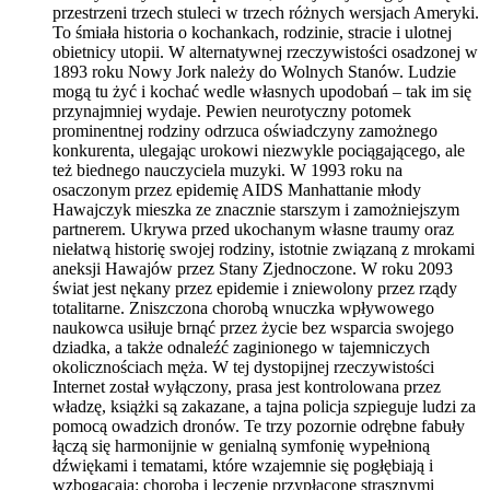
przestrzeni trzech stuleci w trzech różnych wersjach Ameryki.
To śmiała historia o kochankach, rodzinie, stracie i ulotnej
obietnicy utopii. W alternatywnej rzeczywistości osadzonej w
1893 roku Nowy Jork należy do Wolnych Stanów. Ludzie
mogą tu żyć i kochać wedle własnych upodobań – tak im się
przynajmniej wydaje. Pewien neurotyczny potomek
prominentnej rodziny odrzuca oświadczyny zamożnego
konkurenta, ulegając urokowi niezwykle pociągającego, ale
też biednego nauczyciela muzyki. W 1993 roku na
osaczonym przez epidemię AIDS Manhattanie młody
Hawajczyk mieszka ze znacznie starszym i zamożniejszym
partnerem. Ukrywa przed ukochanym własne traumy oraz
niełatwą historię swojej rodziny, istotnie związaną z mrokami
aneksji Hawajów przez Stany Zjednoczone. W roku 2093
świat jest nękany przez epidemie i zniewolony przez rządy
totalitarne. Zniszczona chorobą wnuczka wpływowego
naukowca usiłuje brnąć przez życie bez wsparcia swojego
dziadka, a także odnaleźć zaginionego w tajemniczych
okolicznościach męża. W tej dystopijnej rzeczywistości
Internet został wyłączony, prasa jest kontrolowana przez
władzę, książki są zakazane, a tajna policja szpieguje ludzi za
pomocą owadzich dronów. Te trzy pozornie odrębne fabuły
łączą się harmonijnie w genialną symfonię wypełnioną
dźwiękami i tematami, które wzajemnie się pogłębiają i
wzbogacają: choroba i leczenie przypłacone strasznymi