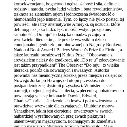
konsekwencjami, bogactwo i nędza, słabość i siła, definicja
rodziny i narodu, pycha ludzi władzy i buta rewolucjonistów,
tęsknota za ziemskim rajem i jednoczesna świadomość o
niemożności jego istnienia. Tym, co łączy nie tylko postaci tej
powieści, ale i trzy alternatywne Ameryki, są uczucia, które
definiują nas jako ludzi: lęk, miłość, wstyd, pożądanie,
samotność. „Do raju” to książka o nadzwyczajnym
wydźwięku literackim, ale przede wszystkim dzieło
emocjonalnej geniuszki, nominowanej do Nagrody Bookera,
National Book Award i Baileys Women’s Prize for Fiction, a
także laureatki prestiżowej Kirkus Prize. "Obcowanie z
arcydziełem należy do rzadkości, ale „Do raju” zdecydowanie
jest takim przypadkiem" The Observer “Do raju” to wielka
literacka podróż dla odważnych i uważnych. Autorka
prowadzi nas meandryczną ścieżką przez miejsca i dzieje: od
Nowego Jorku po Hawaje, od utopii przeszłości do
postpandemicznej dystopii przyszłości. W misterną sieć
narracji, obejmującej dwa stulecia, wpleceni są bohaterowie o
powtarzających się imionach: Dawid, Edward,
Charles/Charlie, a śledzenie ich losów i pokrewieństwa to
prawdziwe wyzwanie dla czytających. Ulubiony motyw
Yanagihary, jakim jest cierpienie, towarzyszy w swoich
najbardziej wyrafinowanych przejawach pięknym i
utalentowanym mężczyznom, kochającym do szaleństwa
innych mężczyzn. Wszyscy, których zachwyciło „Małe