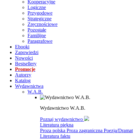
Kooperacyjne
Logiczne
Przygodowe
Strategiczne
Zręcznościowe
Pozostałe
Familijne
Paragrafowe
Ebooki
Zapowiedzi
Nowości
Bestsellery
Promocje
Autorzy
Katalog
Wydawnictwa
W.A.B.
Wydawnictwo W.A.B.
Poznaj wydawnictwo
Literatura piękna
Proza polska
Proza zagraniczna
Poezja/Dramat
Literatura faktu