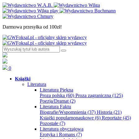
Darmowa przesyłka od 100zł!
0
Książki
Literatura
Literatura Piękna
Proza polska
(60)
Proza zagraniczna
(125)
Poezja/Dramat
(2)
Literatura Faktu
Biografie/Wspomnienia
(37)
Historia
(21)
Książki popularnonaukowe
(6)
Reportaże
(45)
Pozostałe
(7)
Literatura obyczajowa
Erotyka i Romans
(7)