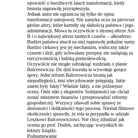
opowieść o burzliwych latach transformacji, kiedy
historia naprawdę przyspieszyła.
Jednak autor nie ogranicza się tylko do opisu
transformacji ustrojowej. Nie zamyka oczu na pierwsze
głośne afery, które karmiły się słabością państwa i jego
administracji. Mowa tu oczywiście o słynnej aferze Art-
B i o największej aferze tamtych czasów – alkoaferze.
Budżet państwa stracił na niej naprawdę pokaźne sumy.
Bardzo ciekawy jest jej mechanizm, widoczny także
czasem i dziś, gdy uchwalane przepisy nie nadążają za
rzeczywistością i ludzką pomysłowością.
Oczywiście nie mogło zabraknąć rozdziału o planie
Balcerowicza. Do dziś kwestia ta wywołuje gorące
spory. Jedni reform Balcerowicza bronią jak
niepodległości, inni zdecydowanie potępiają. Jakie
zatem były fakty? Właśnie fakty, a nie późniejsze
oceny. Otóż nikt z ekspertów Solidarności nie chciał
zostać ministrem finansów i przeprowadzić reformy
gospodarczej. Wszyscy zdawali sobie sprawę ze
złożoności i delikatności tego procesu. Niemal filmowe
okoliczności sprawiły, że rola ta przypadła w udziale
Leszkowi Balcerowiczowi. Nie chcę zdradzać jak
ocenia go prof. Dudek, zachęcając wszystkich do
lektury książki.
Podsumowanie