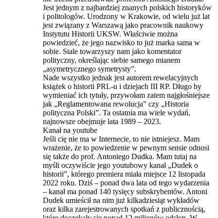
Jest jednym z najbardziej znanych polskich historyków
i politologów. Urodzony w Krakowie, od wielu już lat
jest związany z Warszawą jako pracownik naukowy
Instytutu Historii UKSW. Właściwie można
powiedzieć, że jego nazwisko to już marka sama w
sobie. Stale towarzyszy nam jako komentator
polityczny, określając siebie samego mianem
„asymetrycznego symetrysty”.
Nade wszystko jednak jest autorem rewelacyjnych
książek o historii PRL-u i dziejach III RP. Długo by
wymieniać ich tytuły, przywołam zatem najgłośniejsze
jak „Reglamentowana rewolucja” czy „Historia
polityczna Polski”. Ta ostatnia ma wiele wydań,
najnowsze obejmuje lata 1989 – 2023.
Kanał na youtube
Jeśli cię nie ma w Internecie, to nie istniejesz. Mam
wrażenie, że to powiedzenie w pewnym sensie odnosi
się także do prof. Antoniego Dudka. Mam tutaj na
myśli oczywiście jego youtubowy kanał „Dudek o
historii”, którego premiera miała miejsce 12 listopada
2022 roku. Dziś – ponad dwa lata od tego wydarzenia
– kanał ma ponad 140 tysięcy subskrybentów. Antoni
Dudek umieścił na nim już kilkadziesiąt wykładów
oraz kilka zarejestrowanych spotkań z publicznością,
które doczekały się ponad 12 milionów odsłon. W