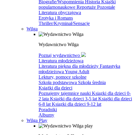
Biografie/Wspomnienia
Historia
Książki
popularnonaukowe
Reportaże
Pozostałe
Literatura obyczajowa
Erotyka i Romans
Thriller/Kryminał/Sensacje
Wilga
Wydawnictwo Wilga
Poznaj wydawnictwo
Literatura młodzieżowa
Literatura piękna dla młodzieży
Fantastyka
młodzieżowa
Young Adult
Lektury, pomoce szkolne
Szkoła podstawowa
Szkoła średnia
Książki dla dzieci
Poznajemy tajemnice nauki
Ksiązki dla dzieci 0-
2 lata
Książki dla dzieci 3-5 lat
Książki dla dzieci
6-8 lat
Ksiązki dla dzieci 9-12 lat
Poradniki
Albumy
Wilga Play