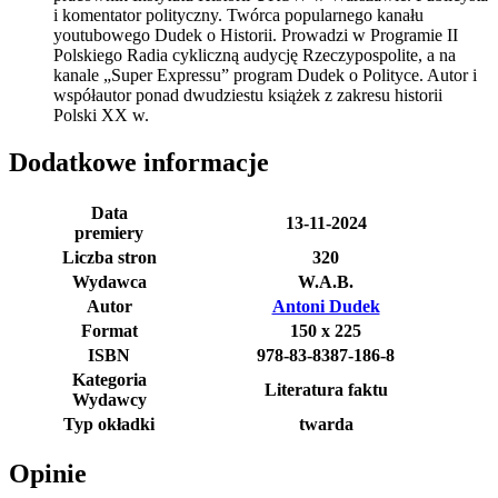
i komentator polityczny. Twórca popularnego kanału
youtubowego Dudek o Historii. Prowadzi w Programie II
Polskiego Radia cykliczną audycję Rzeczypospolite, a na
kanale „Super Expressu” program Dudek o Polityce. Autor i
współautor ponad dwudziestu książek z zakresu historii
Polski XX w.
Dodatkowe informacje
Data
13-11-2024
premiery
Liczba stron
320
Wydawca
W.A.B.
Autor
Antoni Dudek
Format
150 x 225
ISBN
978-83-8387-186-8
Kategoria
Literatura faktu
Wydawcy
Typ okładki
twarda
Opinie