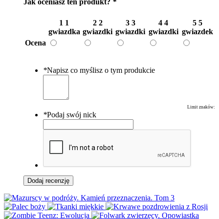
Jak oceniasz ten produkt?
*
1
1
2
2
3
3
4
4
5
5
gwiazdka
gwiazdki
gwiazdki
gwiazdki
gwiazdek
Ocena
*
Napisz co myślisz o tym produkcie
Limit znaków:
*
Podaj swój nick
Dodaj recenzję