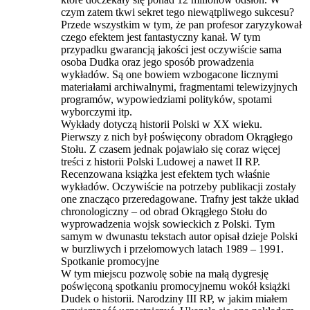
czym zatem tkwi sekret tego niewątpliwego sukcesu?
Przede wszystkim w tym, że pan profesor zaryzykował
czego efektem jest fantastyczny kanał. W tym
przypadku gwarancją jakości jest oczywiście sama
osoba Dudka oraz jego sposób prowadzenia
wykładów. Są one bowiem wzbogacone licznymi
materiałami archiwalnymi, fragmentami telewizyjnych
programów, wypowiedziami polityków, spotami
wyborczymi itp.
Wykłady dotyczą historii Polski w XX wieku.
Pierwszy z nich był poświęcony obradom Okrągłego
Stołu. Z czasem jednak pojawiało się coraz więcej
treści z historii Polski Ludowej a nawet II RP.
Recenzowana książka jest efektem tych właśnie
wykładów. Oczywiście na potrzeby publikacji zostały
one znacząco przeredagowane. Trafny jest także układ
chronologiczny – od obrad Okrągłego Stołu do
wyprowadzenia wojsk sowieckich z Polski. Tym
samym w dwunastu tekstach autor opisał dzieje Polski
w burzliwych i przełomowych latach 1989 – 1991.
Spotkanie promocyjne
W tym miejscu pozwolę sobie na małą dygresję
poświęconą spotkaniu promocyjnemu wokół książki
Dudek o historii. Narodziny III RP, w jakim miałem