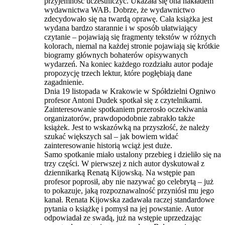
przyjemność uczestniczyć. Ukazała się ona nakładem
wydawnictwa WAB. Dobrze, że wydawnictwo
zdecydowało się na twardą oprawę. Cała książka jest
wydana bardzo starannie i w sposób ułatwiający
czytanie – pojawiają się fragmenty tekstów w różnych
kolorach, niemal na każdej stronie pojawiają się krótkie
biogramy głównych bohaterów opisywanych
wydarzeń. Na koniec każdego rozdziału autor podaje
propozycję trzech lektur, które pogłębiają dane
zagadnienie.
Dnia 19 listopada w Krakowie w Spółdzielni Ogniwo
profesor Antoni Dudek spotkał się z czytelnikami.
Zainteresowanie spotkaniem przerosło oczekiwania
organizatorów, prawdopodobnie zabrakło także
książek. Jest to wskazówką na przyszłość, że należy
szukać większych sal – jak bowiem widać
zainteresowanie historią wciąż jest duże.
Samo spotkanie miało ustalony przebieg i dzieliło się na
trzy części. W pierwszej z nich autor dyskutował z
dziennikarką Renatą Kijowską. Na wstępie pan
profesor poprosił, aby nie nazywać go celebrytą – już
to pokazuje, jaką rozpoznawalność przyniósł mu jego
kanał. Renata Kijowska zadawała raczej standardowe
pytania o książkę i pomysł na jej powstanie. Autor
odpowiadał ze swadą, już na wstępie uprzedzając