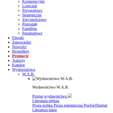
Kooperacyjne
Logiczne
Przygodowe
Strategiczne
Zręcznościowe
Pozostałe
Familijne
Paragrafowe
Ebooki
Zapowiedzi
Nowości
Bestsellery
Promocje
Autorzy
Katalog
Wydawnictwa
W.A.B.
Wydawnictwo W.A.B.
Poznaj wydawnictwo
Literatura piękna
Proza polska
Proza zagraniczna
Poezja/Dramat
Literatura faktu