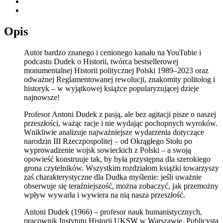
Opis
Autor bardzo znanego i cenionego kanału na YouTubie i
podcastu Dudek o Historii, twórca bestsellerowej
monumentalnej Historii politycznej Polski 1989–2023 oraz
odważnej Reglamentowanej rewolucji, znakomity politolog i
historyk – w wyjątkowej książce popularyzującej dzieje
najnowsze!
Profesor Antoni Dudek z pasją, ale bez agitacji pisze o naszej
przeszłości, ważąc racje i nie wydając pochopnych wyroków.
Wnikliwie analizuje najważniejsze wydarzenia dotyczące
narodzin III Rzeczpospolitej – od Okrągłego Stołu po
wyprowadzenie wojsk sowieckich z Polski – a swoją
opowieść konstruuje tak, by była przystępna dla szerokiego
grona czytelników. Wszystkim rozdziałom książki towarzyszy
zaś charakterystyczne dla Dudka myślenie: jeśli uważnie
obserwuje się teraźniejszość, można zobaczyć, jak przemożny
wpływ wywarła i wywiera na nią nasza przeszłość.
Antoni Dudek (1966) – profesor nauk humanistycznych,
pracownik Instytutu Historii UKSW w Warszawie. Publicysta