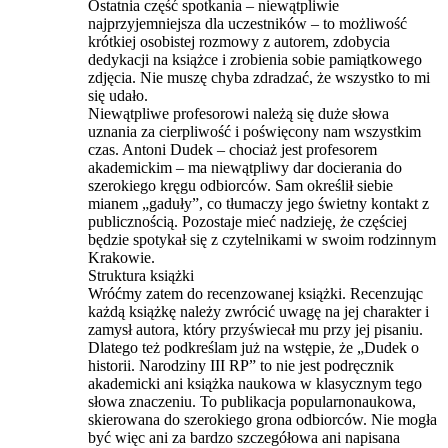
Ostatnia część spotkania – niewątpliwie
najprzyjemniejsza dla uczestników – to możliwość
krótkiej osobistej rozmowy z autorem, zdobycia
dedykacji na książce i zrobienia sobie pamiątkowego
zdjęcia. Nie muszę chyba zdradzać, że wszystko to mi
się udało.
Niewątpliwe profesorowi należą się duże słowa
uznania za cierpliwość i poświęcony nam wszystkim
czas. Antoni Dudek – chociaż jest profesorem
akademickim – ma niewątpliwy dar docierania do
szerokiego kręgu odbiorców. Sam określił siebie
mianem „gaduły”, co tłumaczy jego świetny kontakt z
publicznością. Pozostaje mieć nadzieję, że częściej
będzie spotykał się z czytelnikami w swoim rodzinnym
Krakowie.
Struktura książki
Wróćmy zatem do recenzowanej książki. Recenzując
każdą książkę należy zwrócić uwagę na jej charakter i
zamysł autora, który przyświecał mu przy jej pisaniu.
Dlatego też podkreślam już na wstępie, że „Dudek o
historii. Narodziny III RP” to nie jest podręcznik
akademicki ani książka naukowa w klasycznym tego
słowa znaczeniu. To publikacja popularnonaukowa,
skierowana do szerokiego grona odbiorców. Nie mogła
być więc ani za bardzo szczegółowa ani napisana