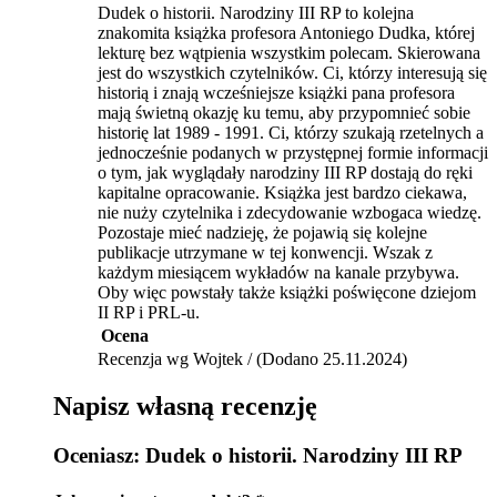
Dudek o historii. Narodziny III RP to kolejna
znakomita książka profesora Antoniego Dudka, której
lekturę bez wątpienia wszystkim polecam. Skierowana
jest do wszystkich czytelników. Ci, którzy interesują się
historią i znają wcześniejsze książki pana profesora
mają świetną okazję ku temu, aby przypomnieć sobie
historię lat 1989 - 1991. Ci, którzy szukają rzetelnych a
jednocześnie podanych w przystępnej formie informacji
o tym, jak wyglądały narodziny III RP dostają do ręki
kapitalne opracowanie. Książka jest bardzo ciekawa,
nie nuży czytelnika i zdecydowanie wzbogaca wiedzę.
Pozostaje mieć nadzieję, że pojawią się kolejne
publikacje utrzymane w tej konwencji. Wszak z
każdym miesiącem wykładów na kanale przybywa.
Oby więc powstały także książki poświęcone dziejom
II RP i PRL-u.
Ocena
Recenzja wg Wojtek / (Dodano 25.11.2024)
Napisz własną recenzję
Oceniasz:
Dudek o historii. Narodziny III RP