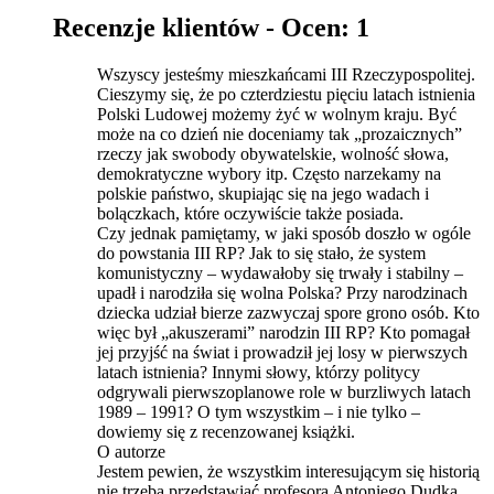
Recenzje klientów -
Ocen: 1
Wszyscy jesteśmy mieszkańcami III Rzeczypospolitej.
Cieszymy się, że po czterdziestu pięciu latach istnienia
Polski Ludowej możemy żyć w wolnym kraju. Być
może na co dzień nie doceniamy tak „prozaicznych”
rzeczy jak swobody obywatelskie, wolność słowa,
demokratyczne wybory itp. Często narzekamy na
polskie państwo, skupiając się na jego wadach i
bolączkach, które oczywiście także posiada.
Czy jednak pamiętamy, w jaki sposób doszło w ogóle
do powstania III RP? Jak to się stało, że system
komunistyczny – wydawałoby się trwały i stabilny –
upadł i narodziła się wolna Polska? Przy narodzinach
dziecka udział bierze zazwyczaj spore grono osób. Kto
więc był „akuszerami” narodzin III RP? Kto pomagał
jej przyjść na świat i prowadził jej losy w pierwszych
latach istnienia? Innymi słowy, którzy politycy
odgrywali pierwszoplanowe role w burzliwych latach
1989 – 1991? O tym wszystkim – i nie tylko –
dowiemy się z recenzowanej książki.
O autorze
Jestem pewien, że wszystkim interesującym się historią
nie trzeba przedstawiać profesora Antoniego Dudka.