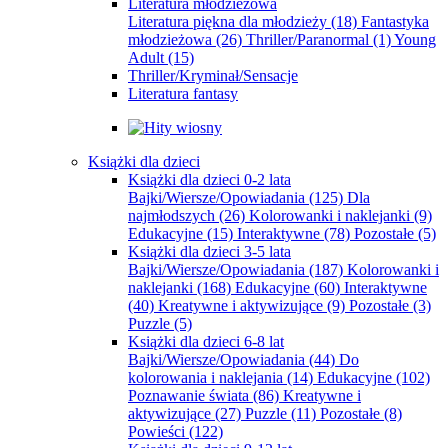
Literatura młodzieżowa
Literatura piękna dla młodzieży
(18)
Fantastyka
młodzieżowa
(26)
Thriller/Paranormal
(1)
Young
Adult
(15)
Thriller/Kryminał/Sensacje
Literatura fantasy
Książki dla dzieci
Książki dla dzieci 0-2 lata
Bajki/Wiersze/Opowiadania
(125)
Dla
najmłodszych
(26)
Kolorowanki i naklejanki
(9)
Edukacyjne
(15)
Interaktywne
(78)
Pozostałe
(5)
Książki dla dzieci 3-5 lata
Bajki/Wiersze/Opowiadania
(187)
Kolorowanki i
naklejanki
(168)
Edukacyjne
(60)
Interaktywne
(40)
Kreatywne i aktywizujące
(9)
Pozostałe
(3)
Puzzle
(5)
Książki dla dzieci 6-8 lat
Bajki/Wiersze/Opowiadania
(44)
Do
kolorowania i naklejania
(14)
Edukacyjne
(102)
Poznawanie świata
(86)
Kreatywne i
aktywizujące
(27)
Puzzle
(11)
Pozostałe
(8)
Powieści
(122)