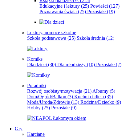
Książki dla dzieci 9-12 lat
Edukacyjne i lektury
(25)
Powieści
(127)
Poznawania świata
(25)
Pozostałe
(19)
Lektury, pomoce szkolne
Szkoła podstawowa
(25)
Szkoła średnia
(12)
Komiks
Dla dzieci
(30)
Dla młodzieży
(10)
Pozostałe
(2)
Poradniki
Rozwój osobisty/motywacja
(21)
Albumy
(5)
Dom/Ogród/Balkon
(3)
Kuchnia i dieta
(35)
Moda/Uroda/Zdrowie
(13)
Rodzina/Dziecko
(9)
Hobby
(25)
Pozostałe
(9)
Gry
Karciane