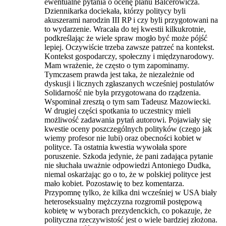
ewentualne pytania o ocenę planu Balcerowicza.
Dziennikarka dociekała, którzy politycy byli
akuszerami narodzin III RP i czy byli przygotowani na
to wydarzenie. Wracała do tej kwestii kilkukrotnie,
podkreślając że wiele spraw mogło być może pójść
lepiej. Oczywiście trzeba zawsze patrzeć na kontekst.
Kontekst gospodarczy, społeczny i międzynarodowy.
Mam wrażenie, że często o tym zapominamy.
Tymczasem prawda jest taka, że niezależnie od
dyskusji i licznych zgłaszanych wcześniej postulatów
Solidarność nie była przygotowana do rządzenia.
Wspominał zresztą o tym sam Tadeusz Mazowiecki.
W drugiej części spotkania to uczestnicy mieli
możliwość zadawania pytań autorowi. Pojawiały się
kwestie oceny poszczególnych polityków (czego jak
wiemy profesor nie lubi) oraz obecności kobiet w
polityce. Ta ostatnia kwestia wywołała spore
poruszenie. Szkoda jedynie, że pani zadająca pytanie
nie słuchała uważnie odpowiedzi Antoniego Dudka,
niemal oskarżając go o to, że w polskiej polityce jest
mało kobiet. Pozostawię to bez komentarza.
Przypomnę tylko, że kilka dni wcześniej w USA biały
heteroseksualny mężczyzna rozgromił postępową
kobietę w wyborach prezydenckich, co pokazuje, że
polityczna rzeczywistość jest o wiele bardziej złożona.