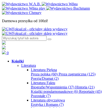
Darmowa przesyłka od 100zł!
0
Książki
Literatura
Literatura Piękna
Proza polska
(60)
Proza zagraniczna
(125)
Poezja/Dramat
(2)
Literatura Faktu
Biografie/Wspomnienia
(37)
Historia
(21)
Książki popularnonaukowe
(6)
Reportaże
(45)
Pozostałe
(7)
Literatura obyczajowa
Erotyka i Romans
(7)