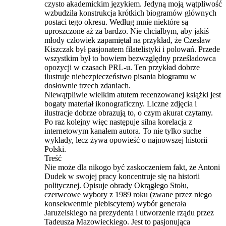
czysto akademickim językiem. Jedyną moją wątpliwość
wzbudziła konstrukcja krótkich biogramów głównych
postaci tego okresu. Według mnie niektóre są
uproszczone aż za bardzo. Nie chciałbym, aby jakiś
młody człowiek zapamiętał na przykład, że Czesław
Kiszczak był pasjonatem filatelistyki i polowań. Przede
wszystkim był to bowiem bezwzględny prześladowca
opozycji w czasach PRL-u. Ten przykład dobrze
ilustruje niebezpieczeństwo pisania biogramu w
dosłownie trzech zdaniach.
Niewątpliwie wielkim atutem recenzowanej książki jest
bogaty materiał ikonograficzny. Liczne zdjęcia i
ilustracje dobrze obrazują to, o czym akurat czytamy.
Po raz kolejny więc następuje silna korelacja z
internetowym kanałem autora. To nie tylko suche
wykłady, lecz żywa opowieść o najnowszej historii
Polski.
Treść
Nie może dla nikogo być zaskoczeniem fakt, że Antoni
Dudek w swojej pracy koncentruje się na historii
politycznej. Opisuje obrady Okrągłego Stołu,
czerwcowe wybory z 1989 roku (zwane przez niego
konsekwentnie plebiscytem) wybór generała
Jaruzelskiego na prezydenta i utworzenie rządu przez
Tadeusza Mazowieckiego. Jest to pasjonująca