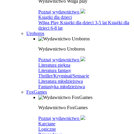
Wydawnictwo Wilga play
Poznaj wydawnictwo
Książki dla dzieci
Wilga Play
Książki dla dzieci 3-5 lat
Książki dla
dzieci 6-8 lat
Uroboros
Wydawnictwo Uroboros
Poznaj wydawnictwo
Literatura piękna
Literatura fantasy
Thriller/Kryminał/Sensacje
Literatura młodzieżowa
Fantastyka młodzieżowa
FoxGames
Wydawnictwo FoxGames
Poznaj wydawnictwo
Karciane
Logiczne