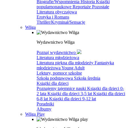
Biografie/Wspomnienia
Historia
Książki
popularnonaukowe
Reportaże
Pozostałe
Literatura obyczajowa
Erotyka i Romans
Thriller/Kryminał/Sensacje
Wilga
Wydawnictwo Wilga
Poznaj wydawnictwo
Literatura młodzieżowa
Literatura piękna dla młodzieży
Fantastyka
młodzieżowa
Young Adult
Lektury, pomoce szkolne
Szkoła podstawowa
Szkoła średnia
Książki dla dzieci
Poznajemy tajemnice nauki
Ksiązki dla dzieci 0-
2 lata
Książki dla dzieci 3-5 lat
Książki dla dzieci
6-8 lat
Ksiązki dla dzieci 9-12 lat
Poradniki
Albumy
Wilga Play