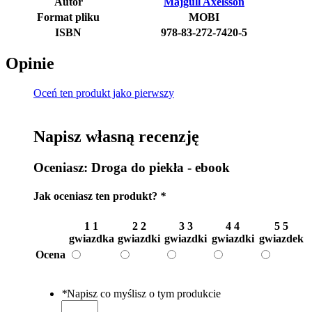
Autor
Majgull Axelsson
Format pliku
MOBI
ISBN
978-83-272-7420-5
Opinie
Oceń ten produkt jako pierwszy
Napisz własną recenzję
Oceniasz:
Droga do piekła - ebook
Jak oceniasz ten produkt?
*
1
1
2
2
3
3
4
4
5
5
gwiazdka
gwiazdki
gwiazdki
gwiazdki
gwiazdek
Ocena
*
Napisz co myślisz o tym produkcie