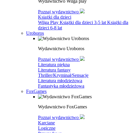
Wydawnictwo Wilga play
Poznaj wydawnictwo
Książki dla dzieci
Wilga Play
Książki dla dzieci 3-5 lat
Książki dla
dzieci 6-8 lat
Uroboros
Wydawnictwo Uroboros
Poznaj wydawnictwo
Literatura piękna
Literatura fantasy
Thriller/Kryminał/Sensacje
Literatura młodzieżowa
Fantastyka młodzieżowa
FoxGames
Wydawnictwo FoxGames
Poznaj wydawnictwo
Karciane
Logiczne