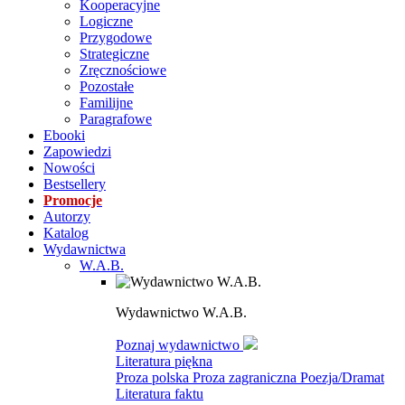
Kooperacyjne
Logiczne
Przygodowe
Strategiczne
Zręcznościowe
Pozostałe
Familijne
Paragrafowe
Ebooki
Zapowiedzi
Nowości
Bestsellery
Promocje
Autorzy
Katalog
Wydawnictwa
W.A.B.
Wydawnictwo W.A.B.
Poznaj wydawnictwo
Literatura piękna
Proza polska
Proza zagraniczna
Poezja/Dramat
Literatura faktu