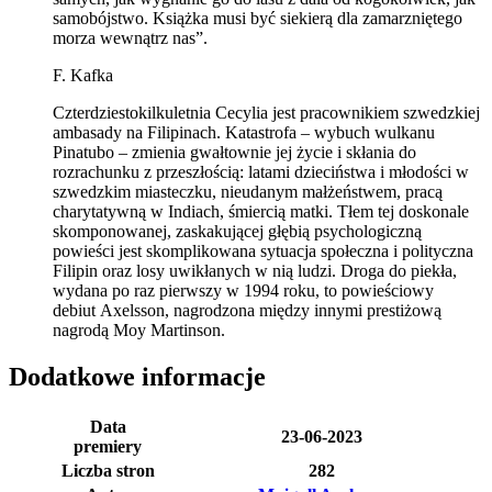
samobójstwo. Książka musi być siekierą dla zamarzniętego
morza wewnątrz nas”.
F. Kafka
Czterdziestokilkuletnia Cecylia jest pracownikiem szwedzkiej
ambasady na Filipinach. Katastrofa – wybuch wulkanu
Pinatubo – zmienia gwałtownie jej życie i skłania do
rozrachunku z przeszłością: latami dzieciństwa i młodości w
szwedzkim miasteczku, nieudanym małżeństwem, pracą
charytatywną w Indiach, śmiercią matki. Tłem tej doskonale
skomponowanej, zaskakującej głębią psychologiczną
powieści jest skomplikowana sytuacja społeczna i polityczna
Filipin oraz losy uwikłanych w nią ludzi. Droga do piekła,
wydana po raz pierwszy w 1994 roku, to powieściowy
debiut Axelsson, nagrodzona między innymi prestiżową
nagrodą Moy Martinson.
Dodatkowe informacje
Data
23-06-2023
premiery
Liczba stron
282