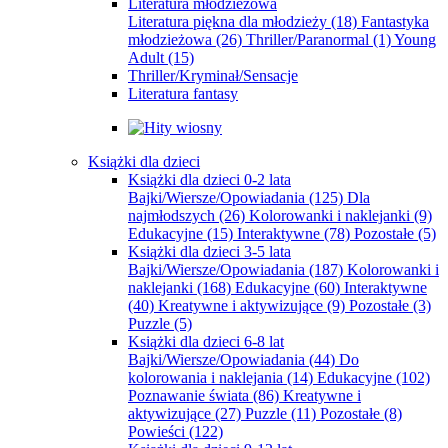
Literatura młodzieżowa
Literatura piękna dla młodzieży
(18)
Fantastyka
młodzieżowa
(26)
Thriller/Paranormal
(1)
Young
Adult
(15)
Thriller/Kryminał/Sensacje
Literatura fantasy
Książki dla dzieci
Książki dla dzieci 0-2 lata
Bajki/Wiersze/Opowiadania
(125)
Dla
najmłodszych
(26)
Kolorowanki i naklejanki
(9)
Edukacyjne
(15)
Interaktywne
(78)
Pozostałe
(5)
Książki dla dzieci 3-5 lata
Bajki/Wiersze/Opowiadania
(187)
Kolorowanki i
naklejanki
(168)
Edukacyjne
(60)
Interaktywne
(40)
Kreatywne i aktywizujące
(9)
Pozostałe
(3)
Puzzle
(5)
Książki dla dzieci 6-8 lat
Bajki/Wiersze/Opowiadania
(44)
Do
kolorowania i naklejania
(14)
Edukacyjne
(102)
Poznawanie świata
(86)
Kreatywne i
aktywizujące
(27)
Puzzle
(11)
Pozostałe
(8)
Powieści
(122)