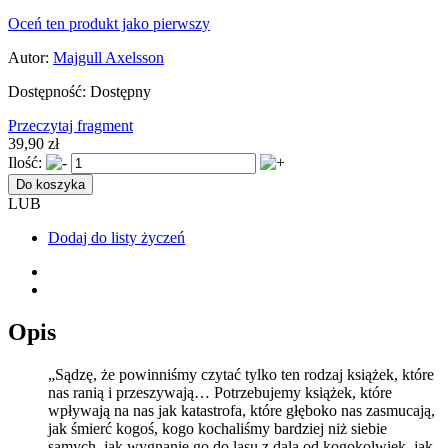
Oceń ten produkt jako pierwszy
Autor:
Majgull Axelsson
Dostępność:
Dostępny
Przeczytaj fragment
39,90 zł
Ilość:
Do koszyka
LUB
Dodaj do listy życzeń
Opis
„Sądzę, że powinniśmy czytać tylko ten rodzaj książek, które
nas ranią i przeszywają… Potrzebujemy książek, które
wpływają na nas jak katastrofa, które głęboko nas zasmucają,
jak śmierć kogoś, kogo kochaliśmy bardziej niż siebie
samych, jak wygnanie go do lasu z dala od kogokolwiek, jak