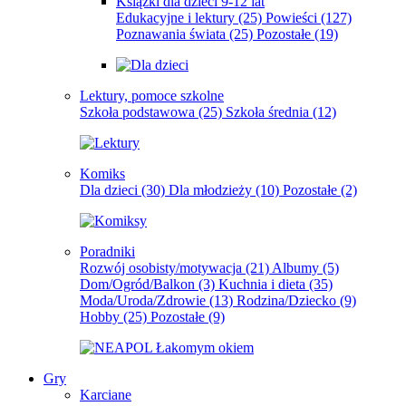
Książki dla dzieci 9-12 lat
Edukacyjne i lektury
(25)
Powieści
(127)
Poznawania świata
(25)
Pozostałe
(19)
Lektury, pomoce szkolne
Szkoła podstawowa
(25)
Szkoła średnia
(12)
Komiks
Dla dzieci
(30)
Dla młodzieży
(10)
Pozostałe
(2)
Poradniki
Rozwój osobisty/motywacja
(21)
Albumy
(5)
Dom/Ogród/Balkon
(3)
Kuchnia i dieta
(35)
Moda/Uroda/Zdrowie
(13)
Rodzina/Dziecko
(9)
Hobby
(25)
Pozostałe
(9)
Gry
Karciane