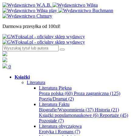
Darmowa przesyłka od 100zł!
0
Książki
Literatura
Literatura Piękna
Proza polska
(60)
Proza zagraniczna
(125)
Poezja/Dramat
(2)
Literatura Faktu
Biografie/Wspomnienia
(37)
Historia
(21)
Książki popularnonaukowe
(6)
Reportaże
(45)
Pozostałe
(7)
Literatura obyczajowa
Erotyka i Romans
(7)