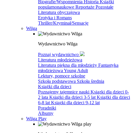
Biografie/Wspomnienia
Historia
Książki
popularnonaukowe
Reportaże
Pozostałe
Literatura obyczajowa
Erotyka i Romans
Thriller/Kryminał/Sensacje
Wilga
Wydawnictwo Wilga
Poznaj wydawnictwo
Literatura młodzieżowa
Literatura piękna dla młodzieży
Fantastyka
młodzieżowa
Young Adult
Lektury, pomoce szkolne
Szkoła podstawowa
Szkoła średnia
Książki dla dzieci
Poznajemy tajemnice nauki
Ksiązki dla dzieci 0-
2 lata
Książki dla dzieci 3-5 lat
Książki dla dzieci
6-8 lat
Ksiązki dla dzieci 9-12 lat
Poradniki
Albumy
Wilga Play