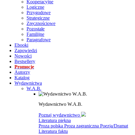
Kooperacyjne
Logiczne
Przygodowe
Strategiczne
Zręcznościowe
Pozostałe
Familijne
Paragrafowe
Ebooki
Zapowiedzi
Nowości
Bestsellery
Promocje
Autorzy
Katalog
Wydawnictwa
W.A.B.
Wydawnictwo W.A.B.
Poznaj wydawnictwo
Literatura piękna
Proza polska
Proza zagraniczna
Poezja/Dramat
Literatura faktu