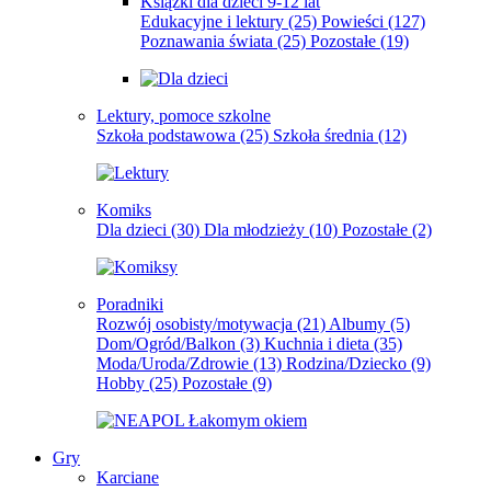
Książki dla dzieci 9-12 lat
Edukacyjne i lektury
(25)
Powieści
(127)
Poznawania świata
(25)
Pozostałe
(19)
Lektury, pomoce szkolne
Szkoła podstawowa
(25)
Szkoła średnia
(12)
Komiks
Dla dzieci
(30)
Dla młodzieży
(10)
Pozostałe
(2)
Poradniki
Rozwój osobisty/motywacja
(21)
Albumy
(5)
Dom/Ogród/Balkon
(3)
Kuchnia i dieta
(35)
Moda/Uroda/Zdrowie
(13)
Rodzina/Dziecko
(9)
Hobby
(25)
Pozostałe
(9)
Gry
Karciane