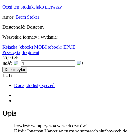
Oceń ten produkt jako pierwszy
Autor:
Bram Stoker
Dostępność:
Dostępny
Wszystkie formaty i wydania:
Książka
(ebook) MOBI
(ebook) EPUB
Przeczytaj fragment
55,99 zł
Ilość:
Do koszyka
LUB
Dodaj do listy życzeń
Opis
Powieść wampiryczna wszech czasów!
Kiedy Jonathan Harker wyrusza w sprawach służbowych do