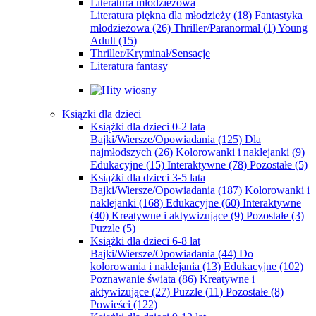
Literatura młodzieżowa
Literatura piękna dla młodzieży
(18)
Fantastyka
młodzieżowa
(26)
Thriller/Paranormal
(1)
Young
Adult
(15)
Thriller/Kryminał/Sensacje
Literatura fantasy
Książki dla dzieci
Książki dla dzieci 0-2 lata
Bajki/Wiersze/Opowiadania
(125)
Dla
najmłodszych
(26)
Kolorowanki i naklejanki
(9)
Edukacyjne
(15)
Interaktywne
(78)
Pozostałe
(5)
Książki dla dzieci 3-5 lata
Bajki/Wiersze/Opowiadania
(187)
Kolorowanki i
naklejanki
(168)
Edukacyjne
(60)
Interaktywne
(40)
Kreatywne i aktywizujące
(9)
Pozostałe
(3)
Puzzle
(5)
Książki dla dzieci 6-8 lat
Bajki/Wiersze/Opowiadania
(44)
Do
kolorowania i naklejania
(13)
Edukacyjne
(102)
Poznawanie świata
(86)
Kreatywne i
aktywizujące
(27)
Puzzle
(11)
Pozostałe
(8)
Powieści
(122)