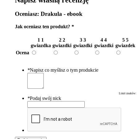
Napisz własną recenzję
Oceniasz:
Drakula - ebook
Jak oceniasz ten produkt?
*
1
1
2
2
3
3
4
4
5
5
gwiazdka
gwiazdki
gwiazdki
gwiazdki
gwiazdek
Ocena
*
Napisz co myślisz o tym produkcie
Limit znaków:
*
Podaj swój nick