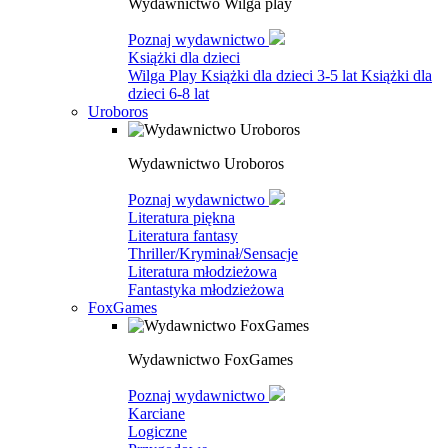
Wydawnictwo Wilga play
Poznaj wydawnictwo
Książki dla dzieci
Wilga Play
Książki dla dzieci 3-5 lat
Książki dla
dzieci 6-8 lat
Uroboros
Wydawnictwo Uroboros
Poznaj wydawnictwo
Literatura piękna
Literatura fantasy
Thriller/Kryminał/Sensacje
Literatura młodzieżowa
Fantastyka młodzieżowa
FoxGames
Wydawnictwo FoxGames
Poznaj wydawnictwo
Karciane
Logiczne