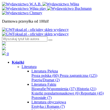
Darmowa przesyłka od 100zł!
0
Książki
Literatura
Literatura Piękna
Proza polska
(60)
Proza zagraniczna
(125)
Poezja/Dramat
(2)
Literatura Faktu
Biografie/Wspomnienia
(37)
Historia
(21)
Książki popularnonaukowe
(6)
Reportaże
(45)
Pozostałe
(7)
Literatura obyczajowa
Erotyka i Romans
(7)