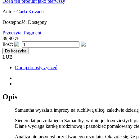
Oceń ten produkt jako pierwszy
Autor:
Carla Kovach
Dostępność:
Dostępny
Przeczytaj fragment
39,90 zł
Ilość:
Do koszyka
LUB
Dodaj do listy życzeń
Opis
Samantha wyszła z imprezy na ruchliwą ulicę, zaledwie dziesię
Siedem lat po zniknięciu Samanthy, w dniu jej trzydziestych pi
Diane wyciąga kartkę urodzinową i paznokieć pomalowany ciem
Analiza nie przynosi oczekiwanego rezultatu. Okazuje się, że