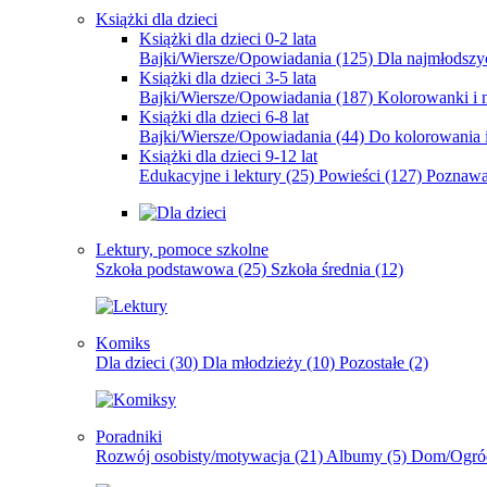
Książki dla dzieci
Książki dla dzieci 0-2 lata
Bajki/Wiersze/Opowiadania
(125)
Dla najmłodsz
Książki dla dzieci 3-5 lata
Bajki/Wiersze/Opowiadania
(187)
Kolorowanki i 
Książki dla dzieci 6-8 lat
Bajki/Wiersze/Opowiadania
(44)
Do kolorowania i
Książki dla dzieci 9-12 lat
Edukacyjne i lektury
(25)
Powieści
(127)
Poznawa
Lektury, pomoce szkolne
Szkoła podstawowa
(25)
Szkoła średnia
(12)
Komiks
Dla dzieci
(30)
Dla młodzieży
(10)
Pozostałe
(2)
Poradniki
Rozwój osobisty/motywacja
(21)
Albumy
(5)
Dom/Ogró