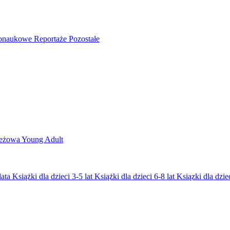
nonaukowe
Reportaże
Pozostałe
ieżowa
Young Adult
lata
Książki dla dzieci 3-5 lat
Książki dla dzieci 6-8 lat
Ksiązki dla dziec