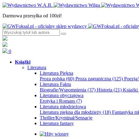
Darmowa przesyłka od 100zł!
0
Książki
Literatura
Literatura Piękna
Proza polska
(60)
Proza zagraniczna
(125)
Poezja
Literatura Faktu
Biografie/Wspomnienia
(37)
Historia
(21)
Książki
Literatura obyczajowa
Erotyka i Romans
(7)
Literatura młodzieżowa
Literatura piękna dla młodzieży
(18)
Fantastyka 
Thriller/Kryminał/Sensacje
Literatura fantasy