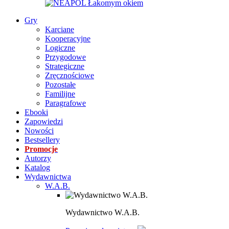
Gry
Karciane
Kooperacyjne
Logiczne
Przygodowe
Strategiczne
Zręcznościowe
Pozostałe
Familijne
Paragrafowe
Ebooki
Zapowiedzi
Nowości
Bestsellery
Promocje
Autorzy
Katalog
Wydawnictwa
W.A.B.
Wydawnictwo W.A.B.