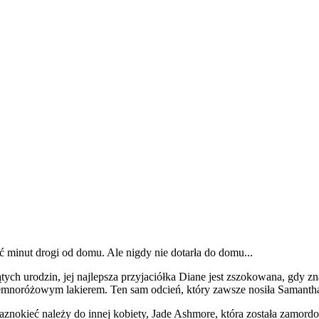
ć minut drogi od domu. Ale nigdy nie dotarła do domu...
ątych urodzin, jej najlepsza przyjaciółka Diane jest zszokowana, gdy 
noróżowym lakierem. Ten sam odcień, który zawsze nosiła Samantha. 
 paznokieć należy do innej kobiety, Jade Ashmore, która została zamo