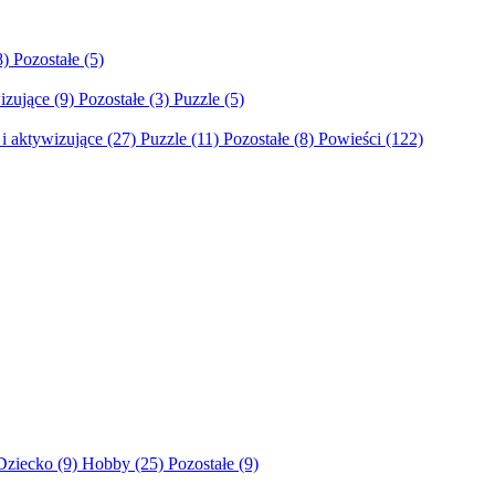
8)
Pozostałe
(5)
izujące
(9)
Pozostałe
(3)
Puzzle
(5)
i aktywizujące
(27)
Puzzle
(11)
Pozostałe
(8)
Powieści
(122)
Dziecko
(9)
Hobby
(25)
Pozostałe
(9)