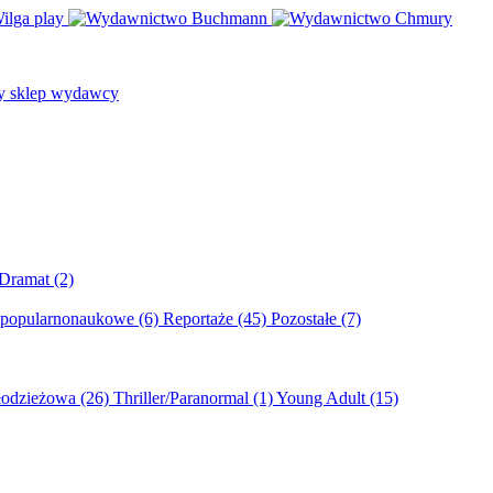
/Dramat
(2)
 popularnonaukowe
(6)
Reportaże
(45)
Pozostałe
(7)
młodzieżowa
(26)
Thriller/Paranormal
(1)
Young Adult
(15)