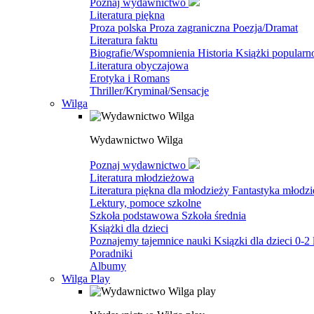
Poznaj wydawnictwo
Literatura piękna
Proza polska
Proza zagraniczna
Poezja/Dramat
Literatura faktu
Biografie/Wspomnienia
Historia
Książki popular
Literatura obyczajowa
Erotyka i Romans
Thriller/Kryminał/Sensacje
Wilga
Wydawnictwo Wilga
Poznaj wydawnictwo
Literatura młodzieżowa
Literatura piękna dla młodzieży
Fantastyka młodz
Lektury, pomoce szkolne
Szkoła podstawowa
Szkoła średnia
Książki dla dzieci
Poznajemy tajemnice nauki
Ksiązki dla dzieci 0-2 
Poradniki
Albumy
Wilga Play