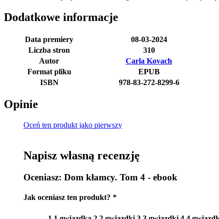
Dodatkowe informacje
Data premiery
08-03-2024
Liczba stron
310
Autor
Carla Kovach
Format pliku
EPUB
ISBN
978-83-272-8299-6
Opinie
Oceń ten produkt jako pierwszy
Napisz własną recenzję
Oceniasz:
Dom kłamcy. Tom 4 - ebook
Jak oceniasz ten produkt?
*
1
1 gwiazdka
2
2 gwiazdki
3
3 gwiazdki
4
4 gwiazdk