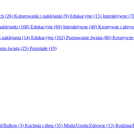
ych
(26)
Kolorowanki i naklejanki
(9)
Edukacyjne
(15)
Interaktywne
(7
naklejanki
(168)
Edukacyjne
(60)
Interaktywne
(40)
Kreatywne i aktyw
 naklejania
(14)
Edukacyjne
(102)
Poznawanie świata
(86)
Kreatywne 
nia świata
(25)
Pozostałe
(19)
d/Balkon
(3)
Kuchnia i dieta
(35)
Moda/Uroda/Zdrowie
(13)
Rodzina/