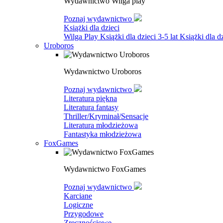
Wydawnictwo Wilga play
Poznaj wydawnictwo
Książki dla dzieci
Wilga Play
Książki dla dzieci 3-5 lat
Książki dla dz
Uroboros
Wydawnictwo Uroboros
Poznaj wydawnictwo
Literatura piękna
Literatura fantasy
Thriller/Kryminał/Sensacje
Literatura młodzieżowa
Fantastyka młodzieżowa
FoxGames
Wydawnictwo FoxGames
Poznaj wydawnictwo
Karciane
Logiczne
Przygodowe
Zręcznościowe