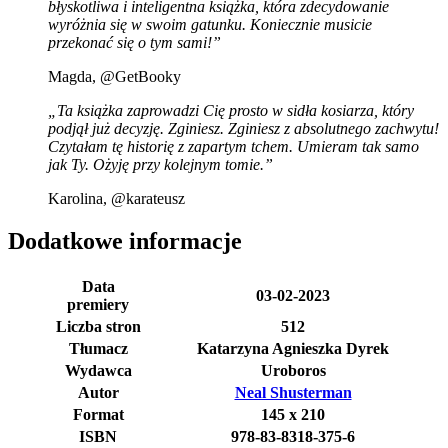
błyskotliwa i inteligentna książka, która zdecydowanie
wyróżnia się w swoim gatunku. Koniecznie musicie
przekonać się o tym sami!”
Magda, @GetBooky
„Ta książka zaprowadzi Cię prosto w sidła kosiarza, który
podjął już decyzję. Zginiesz. Zginiesz z absolutnego zachwytu!
Czytałam tę historię z zapartym tchem. Umieram tak samo
jak Ty. Ożyję przy kolejnym tomie.”
Karolina, @karateusz
Dodatkowe informacje
Data
03-02-2023
premiery
Liczba stron
512
Tłumacz
Katarzyna Agnieszka Dyrek
Wydawca
Uroboros
Autor
Neal Shusterman
Format
145 x 210
ISBN
978-83-8318-375-6