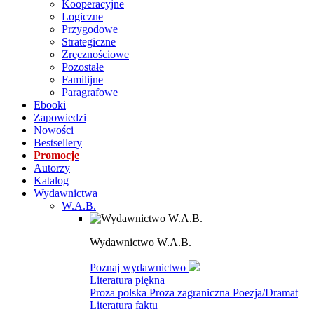
Kooperacyjne
Logiczne
Przygodowe
Strategiczne
Zręcznościowe
Pozostałe
Familijne
Paragrafowe
Ebooki
Zapowiedzi
Nowości
Bestsellery
Promocje
Autorzy
Katalog
Wydawnictwa
W.A.B.
Wydawnictwo W.A.B.
Poznaj wydawnictwo
Literatura piękna
Proza polska
Proza zagraniczna
Poezja/Dramat
Literatura faktu