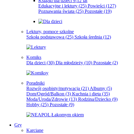
Książki dla dzieci 9-12 lat
Edukacyjne i lektury
(25)
Powieści
(127)
Poznawania świata
(25)
Pozostałe
(19)
Lektury, pomoce szkolne
Szkoła podstawowa
(25)
Szkoła średnia
(12)
Komiks
Dla dzieci
(30)
Dla młodzieży
(10)
Pozostałe
(2)
Poradniki
Rozwój osobisty/motywacja
(21)
Albumy
(5)
Dom/Ogród/Balkon
(3)
Kuchnia i dieta
(35)
Moda/Uroda/Zdrowie
(13)
Rodzina/Dziecko
(9)
Hobby
(25)
Pozostałe
(9)
Gry
Karciane