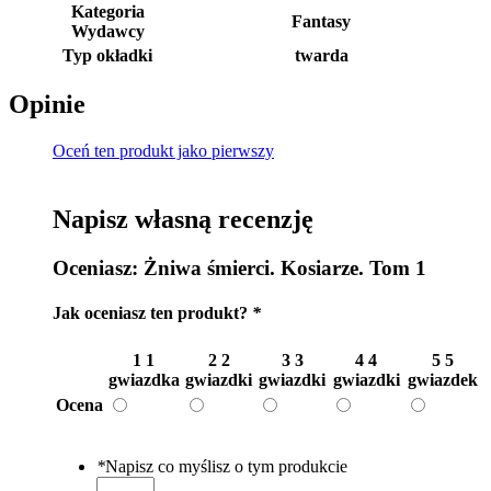
Kategoria
Fantasy
Wydawcy
Typ okładki
twarda
Opinie
Oceń ten produkt jako pierwszy
Napisz własną recenzję
Oceniasz:
Żniwa śmierci. Kosiarze. Tom 1
Jak oceniasz ten produkt?
*
1
1
2
2
3
3
4
4
5
5
gwiazdka
gwiazdki
gwiazdki
gwiazdki
gwiazdek
Ocena
*
Napisz co myślisz o tym produkcie