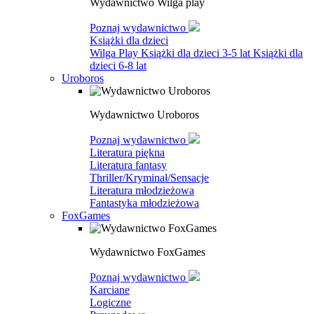
Wydawnictwo Wilga play
Poznaj wydawnictwo
Książki dla dzieci
Wilga Play
Książki dla dzieci 3-5 lat
Książki dla
dzieci 6-8 lat
Uroboros
Wydawnictwo Uroboros
Poznaj wydawnictwo
Literatura piękna
Literatura fantasy
Thriller/Kryminał/Sensacje
Literatura młodzieżowa
Fantastyka młodzieżowa
FoxGames
Wydawnictwo FoxGames
Poznaj wydawnictwo
Karciane
Logiczne