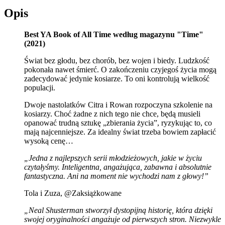
Opis
Best YA Book of All Time według magazynu "Time"
(2021)
Świat bez głodu, bez chorób, bez wojen i biedy. Ludzkość
pokonała nawet śmierć. O zakończeniu czyjegoś życia mogą
zadecydować jedynie kosiarze. To oni kontrolują wielkość
populacji.
Dwoje nastolatków Citra i Rowan rozpoczyna szkolenie na
kosiarzy. Choć żadne z nich tego nie chce, będą musieli
opanować trudną sztukę „zbierania życia”, ryzykując to, co
mają najcenniejsze. Za idealny świat trzeba bowiem zapłacić
wysoką cenę…
„Jedna z najlepszych serii młodzieżowych, jakie w życiu
czytałyśmy. Inteligentna, angażująca, zabawna i absolutnie
fantastyczna. Ani na moment nie wychodzi nam z głowy!”
Tola i Zuza, @Zaksiążkowane
„Neal Shusterman stworzył dystopijną historię, która dzięki
swojej oryginalności angażuje od pierwszych stron. Niezwykle