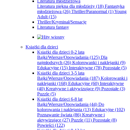
Literatura młodzieżowa
Literatura piękna dla młodzieży
(18)
Fantastyka
młodzieżowa
(26)
Thriller/Paranormal
(1)
Young
Adult
(15)
Thriller/Kryminał/Sensacje
Literatura fantasy
Książki dla dzieci
Książki dla dzieci 0-2 lata
Bajki/Wiersze/Opowiadania
(125)
Dla
najmłodszych
(26)
Kolorowanki i naklejanki
(9)
Edukacyjne
(15)
Interaktywne
(78)
Pozostałe
(5)
Książki dla dzieci 3-5 lata
Bajki/Wiersze/Opowiadania
(187)
Kolorowanki i
naklejanki
(168)
Edukacyjne
(60)
Interaktywne
(40)
Kreatywne i aktywizujące
(9)
Pozostałe
(3)
Puzzle
(5)
Książki dla dzieci 6-8 lat
Bajki/Wiersze/Opowiadania
(44)
Do
kolorowania i naklejania
(13)
Edukacyjne
(102)
Poznawanie świata
(86)
Kreatywne i
aktywizujące
(27)
Puzzle
(11)
Pozostałe
(8)
Powieści
(122)