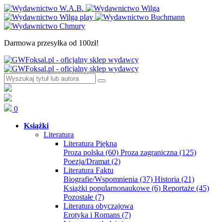
Darmowa przesyłka od 100zł!
0
Książki
Literatura
Literatura Piękna
Proza polska
(60)
Proza zagraniczna
(125)
Poezja/Dramat
(2)
Literatura Faktu
Biografie/Wspomnienia
(37)
Historia
(21)
Książki popularnonaukowe
(6)
Reportaże
(45)
Pozostałe
(7)
Literatura obyczajowa
Erotyka i Romans
(7)