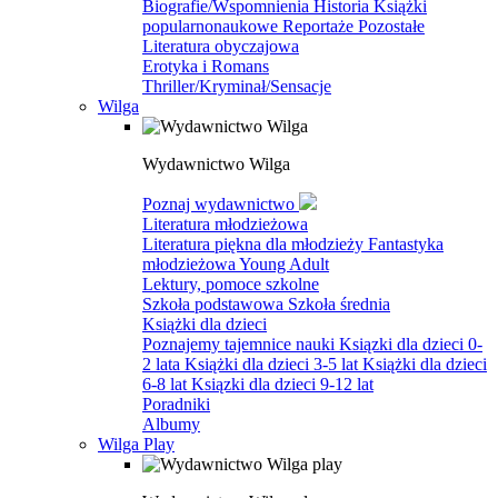
Biografie/Wspomnienia
Historia
Książki
popularnonaukowe
Reportaże
Pozostałe
Literatura obyczajowa
Erotyka i Romans
Thriller/Kryminał/Sensacje
Wilga
Wydawnictwo Wilga
Poznaj wydawnictwo
Literatura młodzieżowa
Literatura piękna dla młodzieży
Fantastyka
młodzieżowa
Young Adult
Lektury, pomoce szkolne
Szkoła podstawowa
Szkoła średnia
Książki dla dzieci
Poznajemy tajemnice nauki
Ksiązki dla dzieci 0-
2 lata
Książki dla dzieci 3-5 lat
Książki dla dzieci
6-8 lat
Ksiązki dla dzieci 9-12 lat
Poradniki
Albumy
Wilga Play