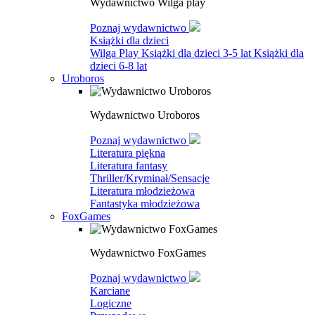
Wydawnictwo Wilga play
Poznaj wydawnictwo
Książki dla dzieci
Wilga Play
Książki dla dzieci 3-5 lat
Książki dla
dzieci 6-8 lat
Uroboros
Wydawnictwo Uroboros
Poznaj wydawnictwo
Literatura piękna
Literatura fantasy
Thriller/Kryminał/Sensacje
Literatura młodzieżowa
Fantastyka młodzieżowa
FoxGames
Wydawnictwo FoxGames
Poznaj wydawnictwo
Karciane
Logiczne