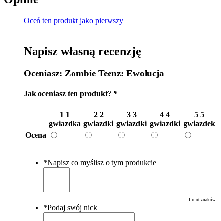
Oceń ten produkt jako pierwszy
Napisz własną recenzję
Oceniasz:
Zombie Teenz: Ewolucja
Jak oceniasz ten produkt?
*
1
1
2
2
3
3
4
4
5
5
gwiazdka
gwiazdki
gwiazdki
gwiazdki
gwiazdek
Ocena
*
Napisz co myślisz o tym produkcie
Limit znaków:
*
Podaj swój nick