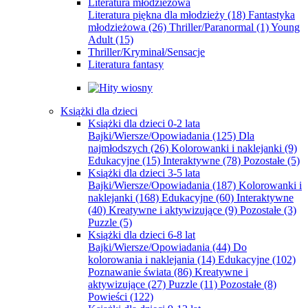
Literatura młodzieżowa
Literatura piękna dla młodzieży
(18)
Fantastyka
młodzieżowa
(26)
Thriller/Paranormal
(1)
Young
Adult
(15)
Thriller/Kryminał/Sensacje
Literatura fantasy
Książki dla dzieci
Książki dla dzieci 0-2 lata
Bajki/Wiersze/Opowiadania
(125)
Dla
najmłodszych
(26)
Kolorowanki i naklejanki
(9)
Edukacyjne
(15)
Interaktywne
(78)
Pozostałe
(5)
Książki dla dzieci 3-5 lata
Bajki/Wiersze/Opowiadania
(187)
Kolorowanki i
naklejanki
(168)
Edukacyjne
(60)
Interaktywne
(40)
Kreatywne i aktywizujące
(9)
Pozostałe
(3)
Puzzle
(5)
Książki dla dzieci 6-8 lat
Bajki/Wiersze/Opowiadania
(44)
Do
kolorowania i naklejania
(14)
Edukacyjne
(102)
Poznawanie świata
(86)
Kreatywne i
aktywizujące
(27)
Puzzle
(11)
Pozostałe
(8)
Powieści
(122)