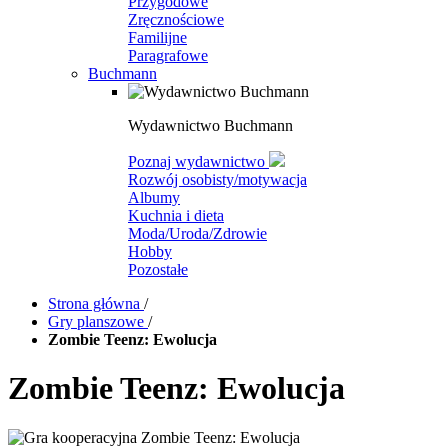
Przygodowe
Zręcznościowe
Familijne
Paragrafowe
Buchmann
Wydawnictwo Buchmann
Poznaj wydawnictwo
Rozwój osobisty/motywacja
Albumy
Kuchnia i dieta
Moda/Uroda/Zdrowie
Hobby
Pozostałe
Strona główna
/
Gry planszowe
/
Zombie Teenz: Ewolucja
Zombie Teenz: Ewolucja