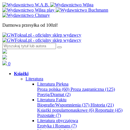
Darmowa przesyłka od 100zł!
0
Książki
Literatura
Literatura Piękna
Proza polska
(60)
Proza zagraniczna
(125)
Poezja/Dramat
(2)
Literatura Faktu
Biografie/Wspomnienia
(37)
Historia
(21)
Książki popularnonaukowe
(6)
Reportaże
(45)
Pozostałe
(7)
Literatura obyczajowa
Erotyka i Romans
(7)