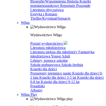
Biografie/Wspomnienia
Historia
Książki
popularnonaukowe
Reportaże
Pozostałe
Literatura obyczajowa
Erotyka i Romans
Thriller/Kryminał/Sensacje
Wilga
Wydawnictwo Wilga
Poznaj wydawnictwo
Literatura młodzieżowa
Literatura piękna dla młodzieży
Fantastyka
młodzieżowa
Young Adult
Lektury, pomoce szkolne
Szkoła podstawowa
Szkoła średnia
Książki dla dzieci
Poznajemy tajemnice nauki
Ksiązki dla dzieci 0-
2 lata
Książki dla dzieci 3-5 lat
Książki dla dzieci
6-8 lat
Ksiązki dla dzieci 9-12 lat
Poradniki
Albumy
Wilga Play