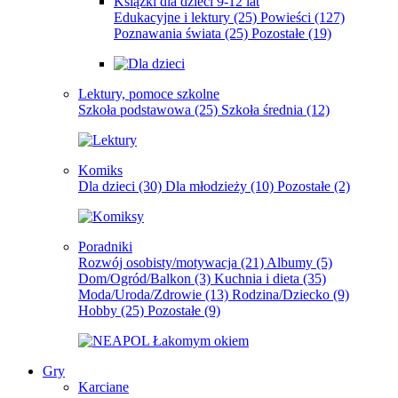
Książki dla dzieci 9-12 lat
Edukacyjne i lektury
(25)
Powieści
(127)
Poznawania świata
(25)
Pozostałe
(19)
Lektury, pomoce szkolne
Szkoła podstawowa
(25)
Szkoła średnia
(12)
Komiks
Dla dzieci
(30)
Dla młodzieży
(10)
Pozostałe
(2)
Poradniki
Rozwój osobisty/motywacja
(21)
Albumy
(5)
Dom/Ogród/Balkon
(3)
Kuchnia i dieta
(35)
Moda/Uroda/Zdrowie
(13)
Rodzina/Dziecko
(9)
Hobby
(25)
Pozostałe
(9)
Gry
Karciane