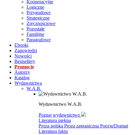
Kooperacyjne
Logiczne
Przygodowe
Strategiczne
Zręcznościowe
Pozostałe
Familijne
Paragrafowe
Ebooki
Zapowiedzi
Nowości
Bestsellery
Promocje
Autorzy
Katalog
Wydawnictwa
W.A.B.
Wydawnictwo W.A.B.
Poznaj wydawnictwo
Literatura piękna
Proza polska
Proza zagraniczna
Poezja/Dramat
Literatura faktu