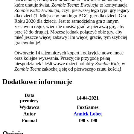
które uratuje świat.
Zombie Teenz: Ewolucja
to kontynuacja
Zombie Kidz: Ewolucja
, czyli pierwszej tego typu gry legacy
dla dzieci (1. Miejsce w rankingu BGG gier dla dzieci; Gra
Roku 2020 dla dzieci). Jest to samodzielna gra z innym
zestawem reguł, więc nie musisz grać w pierwszą grę, aby
przejść do drugiej. Możesz jednak połączyć obie gry, aby
mieć jeszcze więcej zabawy! Im więcej gracie, tym szybciej
gra ewoluuje!
Otwórzcie 14 tajemniczych kopert i odkryjcie nowe moce
oraz kolejne wyzwania. Przeżyjcie przygodę pełną
niespodzianek! Jeśli wasze dzieci polubiły
Zombie Kidz
, w
Zombie Teenz
zakochają się od pierwszego rzutu kością!
Dodatkowe informacje
Data
14-04-2021
premiery
Wydawca
FoxGames
Autor
Annick Lobet
Format
190 x 190
Opinie