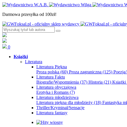
Darmowa przesyłka od 100zł!
0
Książki
Literatura
Literatura Piękna
Proza polska
(60)
Proza zagraniczna
(125)
Poezja
Literatura Faktu
Biografie/Wspomnienia
(37)
Historia
(21)
Książki
Literatura obyczajowa
Erotyka i Romans
(7)
Literatura młodzieżowa
Literatura piękna dla młodzieży
(18)
Fantastyka 
Thriller/Kryminał/Sensacje
Literatura fantasy