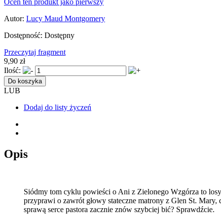
Oceń ten produkt jako pierwszy
Autor:
Lucy Maud Montgomery
Dostępność:
Dostępny
Przeczytaj fragment
9,90 zł
Ilość:
Do koszyka
LUB
Dodaj do listy życzeń
Opis
Siódmy tom cyklu powieści o Ani z Zielonego Wzgórza to losy
przyprawi o zawrót głowy stateczne matrony z Glen St. Mary, do
sprawą serce pastora zacznie znów szybciej bić? Sprawdźcie.