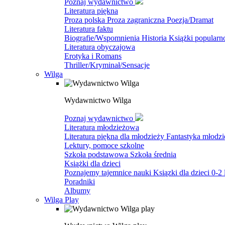
Poznaj wydawnictwo
Literatura piękna
Proza polska
Proza zagraniczna
Poezja/Dramat
Literatura faktu
Biografie/Wspomnienia
Historia
Książki popular
Literatura obyczajowa
Erotyka i Romans
Thriller/Kryminał/Sensacje
Wilga
Wydawnictwo Wilga
Poznaj wydawnictwo
Literatura młodzieżowa
Literatura piękna dla młodzieży
Fantastyka młodz
Lektury, pomoce szkolne
Szkoła podstawowa
Szkoła średnia
Książki dla dzieci
Poznajemy tajemnice nauki
Ksiązki dla dzieci 0-2 
Poradniki
Albumy
Wilga Play