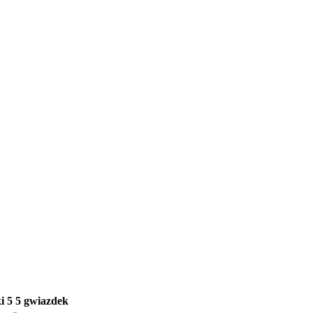
i
5
5 gwiazdek