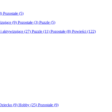
8)
Pozostałe
(5)
izujące
(9)
Pozostałe
(3)
Puzzle
(5)
i aktywizujące
(27)
Puzzle
(11)
Pozostałe
(8)
Powieści
(122)
Dziecko
(9)
Hobby
(25)
Pozostałe
(9)