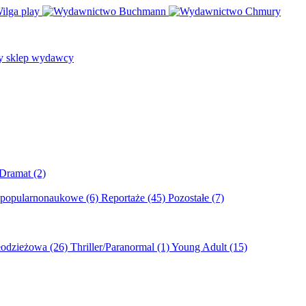
/Dramat
(2)
 popularnonaukowe
(6)
Reportaże
(45)
Pozostałe
(7)
młodzieżowa
(26)
Thriller/Paranormal
(1)
Young Adult
(15)