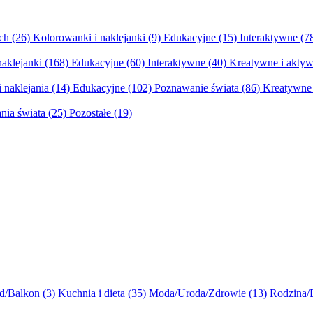
ych
(26)
Kolorowanki i naklejanki
(9)
Edukacyjne
(15)
Interaktywne
(7
naklejanki
(168)
Edukacyjne
(60)
Interaktywne
(40)
Kreatywne i aktyw
 naklejania
(14)
Edukacyjne
(102)
Poznawanie świata
(86)
Kreatywne 
nia świata
(25)
Pozostałe
(19)
d/Balkon
(3)
Kuchnia i dieta
(35)
Moda/Uroda/Zdrowie
(13)
Rodzina/