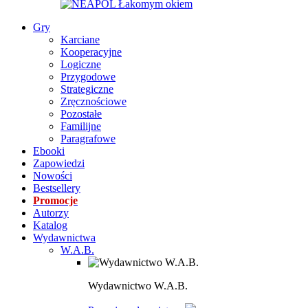
Gry
Karciane
Kooperacyjne
Logiczne
Przygodowe
Strategiczne
Zręcznościowe
Pozostałe
Familijne
Paragrafowe
Ebooki
Zapowiedzi
Nowości
Bestsellery
Promocje
Autorzy
Katalog
Wydawnictwa
W.A.B.
Wydawnictwo W.A.B.