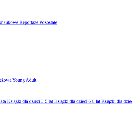
nonaukowe
Reportaże
Pozostałe
ieżowa
Young Adult
lata
Książki dla dzieci 3-5 lat
Książki dla dzieci 6-8 lat
Ksiązki dla dziec