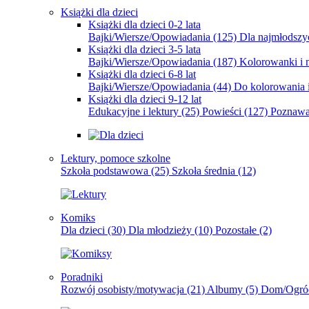
Książki dla dzieci
Książki dla dzieci 0-2 lata
Bajki/Wiersze/Opowiadania
(125)
Dla najmłodsz
Książki dla dzieci 3-5 lata
Bajki/Wiersze/Opowiadania
(187)
Kolorowanki i 
Książki dla dzieci 6-8 lat
Bajki/Wiersze/Opowiadania
(44)
Do kolorowania i
Książki dla dzieci 9-12 lat
Edukacyjne i lektury
(25)
Powieści
(127)
Poznawa
Lektury, pomoce szkolne
Szkoła podstawowa
(25)
Szkoła średnia
(12)
Komiks
Dla dzieci
(30)
Dla młodzieży
(10)
Pozostałe
(2)
Poradniki
Rozwój osobisty/motywacja
(21)
Albumy
(5)
Dom/Ogró