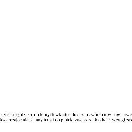
 szóstki jej dzieci, do których wkrótce dołącza czwórka urwisów now
starczając nieustanny temat do plotek, zwłaszcza kiedy jej szeregi zas