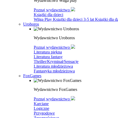
Wydawnictwo Wilga play
Poznaj wydawnictwo
Książki dla dzieci
Wilga Play
Książki dla dzieci 3-5 lat
Książki dla dz
Uroboros
Wydawnictwo Uroboros
Poznaj wydawnictwo
Literatura piękna
Literatura fantasy
Thriller/Kryminał/Sensacje
Literatura młodzieżowa
Fantastyka młodzieżowa
FoxGames
Wydawnictwo FoxGames
Poznaj wydawnictwo
Karciane
Logiczne
Przygodowe
Zręcznościowe