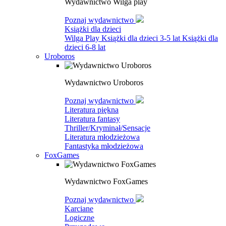
Wydawnictwo Wilga play
Poznaj wydawnictwo
Książki dla dzieci
Wilga Play
Książki dla dzieci 3-5 lat
Książki dla
dzieci 6-8 lat
Uroboros
Wydawnictwo Uroboros
Poznaj wydawnictwo
Literatura piękna
Literatura fantasy
Thriller/Kryminał/Sensacje
Literatura młodzieżowa
Fantastyka młodzieżowa
FoxGames
Wydawnictwo FoxGames
Poznaj wydawnictwo
Karciane
Logiczne