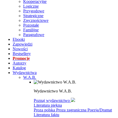
Kooperacyjne
Logiczne
Przygodowe
Strategiczne
Zręcznościowe
Pozostałe
Familijne
Paragrafowe
Ebooki
Zapowiedzi
Nowości
Bestsellery
Promocje
Autorzy
Katalog
Wydawnictwa
W.A.B.
Wydawnictwo W.A.B.
Poznaj wydawnictwo
Literatura piękna
Proza polska
Proza zagraniczna
Poezja/Dramat
Literatura faktu