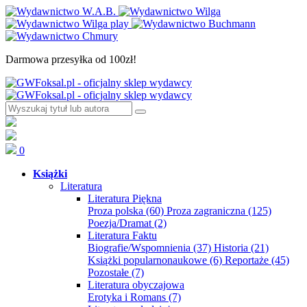
Darmowa przesyłka od 100zł!
0
Książki
Literatura
Literatura Piękna
Proza polska
(60)
Proza zagraniczna
(125)
Poezja/Dramat
(2)
Literatura Faktu
Biografie/Wspomnienia
(37)
Historia
(21)
Książki popularnonaukowe
(6)
Reportaże
(45)
Pozostałe
(7)
Literatura obyczajowa
Erotyka i Romans
(7)