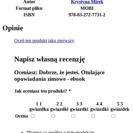
Autor
Krystyna Mirek
Format pliku
MOBI
ISBN
978-83-272-7731-2
Opinie
Oceń ten produkt jako pierwszy
Napisz własną recenzję
Oceniasz:
Dobrze, że jesteś. Otulające
opowiadania zimowe - ebook
Jak oceniasz ten produkt?
*
1
1
2
2
3
3
4
4
5
5
gwiazdka
gwiazdki
gwiazdki
gwiazdki
gwiazdek
Ocena
*
Napisz co myślisz o tym produkcie