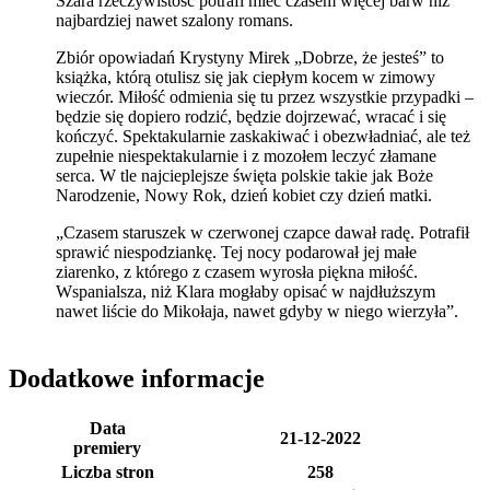
Szara rzeczywistość potrafi mieć czasem więcej barw niż
najbardziej nawet szalony romans.
Zbiór opowiadań Krystyny Mirek „Dobrze, że jesteś” to
książka, którą otulisz się jak ciepłym kocem w zimowy
wieczór. Miłość odmienia się tu przez wszystkie przypadki –
będzie się dopiero rodzić, będzie dojrzewać, wracać i się
kończyć. Spektakularnie zaskakiwać i obezwładniać, ale też
zupełnie niespektakularnie i z mozołem leczyć złamane
serca. W tle najcieplejsze święta polskie takie jak Boże
Narodzenie, Nowy Rok, dzień kobiet czy dzień matki.
„Czasem staruszek w czerwonej czapce dawał radę. Potrafił
sprawić niespodziankę. Tej nocy podarował jej małe
ziarenko, z którego z czasem wyrosła piękna miłość.
Wspanialsza, niż Klara mogłaby opisać w najdłuższym
nawet liście do Mikołaja, nawet gdyby w niego wierzyła”.
Dodatkowe informacje
Data
21-12-2022
premiery
Liczba stron
258