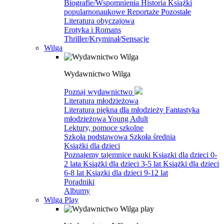
Biografie/Wspomnienia
Historia
Książki
popularnonaukowe
Reportaże
Pozostałe
Literatura obyczajowa
Erotyka i Romans
Thriller/Kryminał/Sensacje
Wilga
Wydawnictwo Wilga
Poznaj wydawnictwo
Literatura młodzieżowa
Literatura piękna dla młodzieży
Fantastyka
młodzieżowa
Young Adult
Lektury, pomoce szkolne
Szkoła podstawowa
Szkoła średnia
Książki dla dzieci
Poznajemy tajemnice nauki
Ksiązki dla dzieci 0-
2 lata
Książki dla dzieci 3-5 lat
Książki dla dzieci
6-8 lat
Ksiązki dla dzieci 9-12 lat
Poradniki
Albumy
Wilga Play