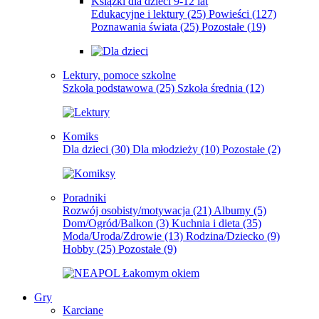
Książki dla dzieci 9-12 lat
Edukacyjne i lektury
(25)
Powieści
(127)
Poznawania świata
(25)
Pozostałe
(19)
Lektury, pomoce szkolne
Szkoła podstawowa
(25)
Szkoła średnia
(12)
Komiks
Dla dzieci
(30)
Dla młodzieży
(10)
Pozostałe
(2)
Poradniki
Rozwój osobisty/motywacja
(21)
Albumy
(5)
Dom/Ogród/Balkon
(3)
Kuchnia i dieta
(35)
Moda/Uroda/Zdrowie
(13)
Rodzina/Dziecko
(9)
Hobby
(25)
Pozostałe
(9)
Gry
Karciane