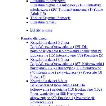
Literatura młodzieżowa
Literatura piękna dla młodzieży
(18)
Fantastyka
młodzieżowa
(26)
Thriller/Paranormal
(1)
Young
Adult
(15)
Thriller/Kryminał/Sensacje
Literatura fantasy
Książki dla dzieci
Książki dla dzieci 0-2 lata
Bajki/Wiersze/Opowiadania
(125)
Dla
najmłodszych
(26)
Kolorowanki i naklejanki
(9)
Edukacyjne
(15)
Interaktywne
(78)
Pozostałe
(5)
Książki dla dzieci 3-5 lata
Bajki/Wiersze/Opowiadania
(187)
Kolorowanki i
naklejanki
(168)
Edukacyjne
(60)
Interaktywne
(40)
Kreatywne i aktywizujące
(9)
Pozostałe
(3)
Puzzle
(5)
Książki dla dzieci 6-8 lat
Bajki/Wiersze/Opowiadania
(44)
Do
kolorowania i naklejania
(13)
Edukacyjne
(102)
Poznawanie świata
(86)
Kreatywne i
aktywizujące
(27)
Puzzle
(11)
Pozostałe
(8)
Powieści
(122)