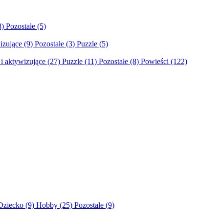
8)
Pozostałe
(5)
izujące
(9)
Pozostałe
(3)
Puzzle
(5)
i aktywizujące
(27)
Puzzle
(11)
Pozostałe
(8)
Powieści
(122)
Dziecko
(9)
Hobby
(25)
Pozostałe
(9)