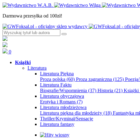
Darmowa przesyłka od 100zł!
0
Książki
Literatura
Literatura Piękna
Proza polska
(60)
Proza zagraniczna
(125)
Poezja
Literatura Faktu
Biografie/Wspomnienia
(37)
Historia
(21)
Książki
Literatura obyczajowa
Erotyka i Romans
(7)
Literatura młodzieżowa
Literatura piękna dla młodzieży
(18)
Fantastyka 
Thriller/Kryminał/Sensacje
Literatura fantasy