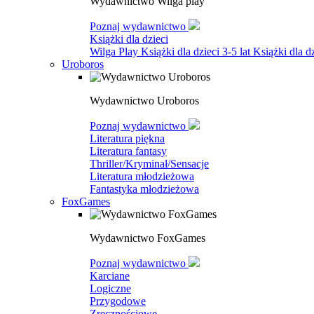
Wydawnictwo Wilga play
Poznaj wydawnictwo
Książki dla dzieci
Wilga Play
Książki dla dzieci 3-5 lat
Książki dla dz
Uroboros
Wydawnictwo Uroboros
Poznaj wydawnictwo
Literatura piękna
Literatura fantasy
Thriller/Kryminał/Sensacje
Literatura młodzieżowa
Fantastyka młodzieżowa
FoxGames
Wydawnictwo FoxGames
Poznaj wydawnictwo
Karciane
Logiczne
Przygodowe
Zręcznościowe