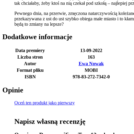
tak chciałaby, żeby ktoś na nią czekał pod szkołą – najlepiej pr
Pewnego dnia, na przerwie, zmęczona natarczywością koleżan
przekazywana z ust do ust szybko obiega małe miasto i to kł
będą to zmiany na lepsze?
Dodatkowe informacje
Data premiery
13-09-2022
Liczba stron
163
Autor
Ewa Nowak
Format pliku
MOBI
ISBN
978-83-272-7342-0
Opinie
Oceń ten produkt jako pierwszy
Napisz własną recenzję