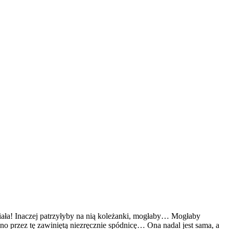
ciała! Inaczej patrzyłyby na nią koleżanki, mogłaby… Mogłaby
wno przez tę zawiniętą niezręcznie spódnicę… Ona nadal jest sama, a