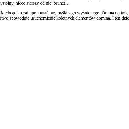
zystojny, nieco starszy od niej brunet…
ek, chcąc im zaimponować, wymyśla tego wyśnionego. On ma na imię P
amstwo spowoduje uruchomienie kolejnych elementów domina. I ten dz