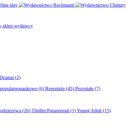
/Dramat
(2)
 popularnonaukowe
(6)
Reportaże
(45)
Pozostałe
(7)
młodzieżowa
(26)
Thriller/Paranormal
(1)
Young Adult
(15)