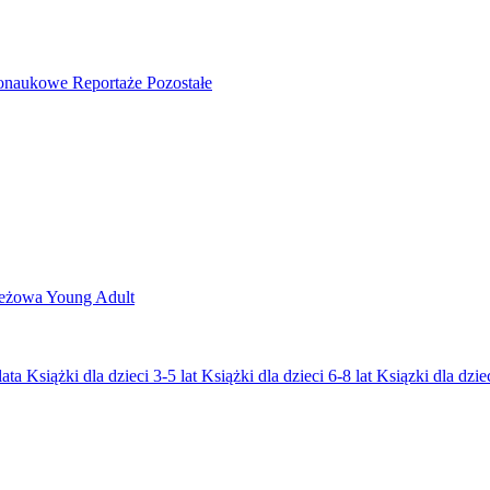
nonaukowe
Reportaże
Pozostałe
ieżowa
Young Adult
lata
Książki dla dzieci 3-5 lat
Książki dla dzieci 6-8 lat
Ksiązki dla dziec