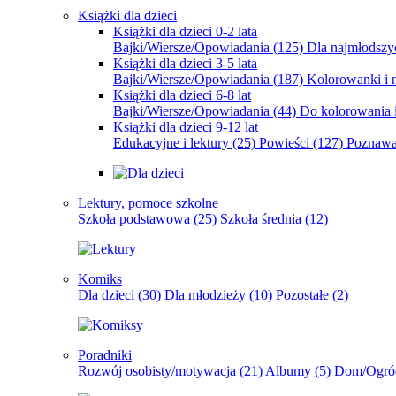
Książki dla dzieci
Książki dla dzieci 0-2 lata
Bajki/Wiersze/Opowiadania
(125)
Dla najmłodsz
Książki dla dzieci 3-5 lata
Bajki/Wiersze/Opowiadania
(187)
Kolorowanki i 
Książki dla dzieci 6-8 lat
Bajki/Wiersze/Opowiadania
(44)
Do kolorowania i
Książki dla dzieci 9-12 lat
Edukacyjne i lektury
(25)
Powieści
(127)
Poznawa
Lektury, pomoce szkolne
Szkoła podstawowa
(25)
Szkoła średnia
(12)
Komiks
Dla dzieci
(30)
Dla młodzieży
(10)
Pozostałe
(2)
Poradniki
Rozwój osobisty/motywacja
(21)
Albumy
(5)
Dom/Ogró