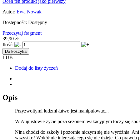
Oceń ten produkt jako pierwszy
Autor:
Ewa Nowak
Dostępność:
Dostępny
Przeczytaj fragment
39,90 zł
Ilość:
Do koszyka
LUB
Dodaj do listy życzeń
Opis
Przyzwoitymi ludźmi łatwo jest manipulować...
W Augustowie życie poza sezonem wakacyjnym toczy się spokojn
Nina chodzi do szkoły i pozornie niczym się nie wyróżnia. An
wszystko! Wokół nic interesującego się nie dzieje. Co prawda p