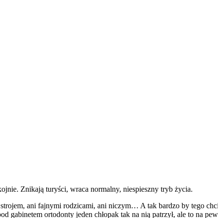
ie. Znikają turyści, wraca normalny, niespieszny tryb życia.
i strojem, ani fajnymi rodzicami, ani niczym… A tak bardzo by tego ch
od gabinetem ortodonty jeden chłopak tak na nią patrzył, ale to na pe