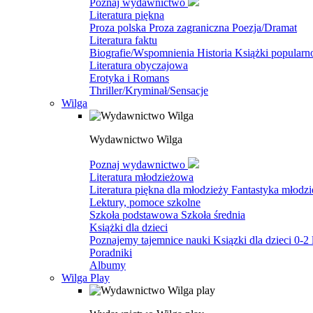
Poznaj wydawnictwo
Literatura piękna
Proza polska
Proza zagraniczna
Poezja/Dramat
Literatura faktu
Biografie/Wspomnienia
Historia
Książki popular
Literatura obyczajowa
Erotyka i Romans
Thriller/Kryminał/Sensacje
Wilga
Wydawnictwo Wilga
Poznaj wydawnictwo
Literatura młodzieżowa
Literatura piękna dla młodzieży
Fantastyka młodz
Lektury, pomoce szkolne
Szkoła podstawowa
Szkoła średnia
Książki dla dzieci
Poznajemy tajemnice nauki
Ksiązki dla dzieci 0-2 
Poradniki
Albumy
Wilga Play