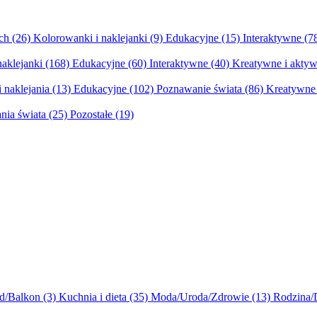
ych
(26)
Kolorowanki i naklejanki
(9)
Edukacyjne
(15)
Interaktywne
(7
naklejanki
(168)
Edukacyjne
(60)
Interaktywne
(40)
Kreatywne i aktyw
 naklejania
(13)
Edukacyjne
(102)
Poznawanie świata
(86)
Kreatywne 
nia świata
(25)
Pozostałe
(19)
d/Balkon
(3)
Kuchnia i dieta
(35)
Moda/Uroda/Zdrowie
(13)
Rodzina/