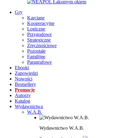
Gry
Karciane
Kooperacyjne
Logiczne
Przygodowe
Strategiczne
Zręcznościowe
Pozostałe
Familijne
Paragrafowe
Ebooki
Zapowiedzi
Nowości
Bestsellery
Promocje
Autorzy
Katalog
Wydawnictwa
W.A.B.
Wydawnictwo W.A.B.