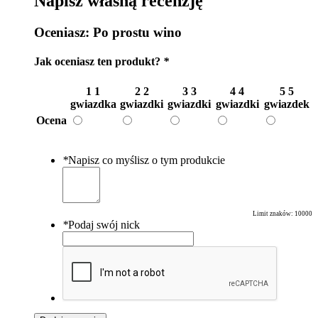
Napisz własną recenzję
Oceniasz:
Po prostu wino
Jak oceniasz ten produkt?
*
1
1
2
2
3
3
4
4
5
5
gwiazdka
gwiazdki
gwiazdki
gwiazdki
gwiazdek
Ocena
*
Napisz co myślisz o tym produkcie
Limit znaków:
10000
*
Podaj swój nick