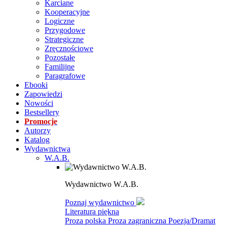
Karciane
Kooperacyjne
Logiczne
Przygodowe
Strategiczne
Zręcznościowe
Pozostałe
Familijne
Paragrafowe
Ebooki
Zapowiedzi
Nowości
Bestsellery
Promocje
Autorzy
Katalog
Wydawnictwa
W.A.B.
Wydawnictwo W.A.B.
Poznaj wydawnictwo
Literatura piękna
Proza polska
Proza zagraniczna
Poezja/Dramat