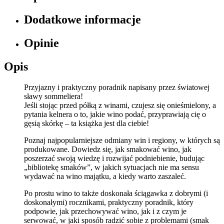
Dodatkowe informacje
Opinie
Opis
Przyjazny i praktyczny poradnik napisany przez światowej
sławy sommeliera!
Jeśli stojąc przed półką z winami, czujesz się onieśmielony, a
pytania kelnera o to, jakie wino podać, przyprawiają cię o
gęsią skórkę – ta książka jest dla ciebie!
Poznaj najpopularniejsze odmiany win i regiony, w których są
produkowane. Dowiedz się, jak smakować wino, jak
poszerzać swoją wiedzę i rozwijać podniebienie, budując
„bibliotekę smaków”, w jakich sytuacjach nie ma sensu
wydawać na wino majątku, a kiedy warto zaszaleć.
Po prostu wino to także doskonała ściągawka z dobrymi (i
doskonałymi) rocznikami, praktyczny poradnik, który
podpowie, jak przechowywać wino, jak i z czym je
serwować, w jaki sposób radzić sobie z problemami (smak