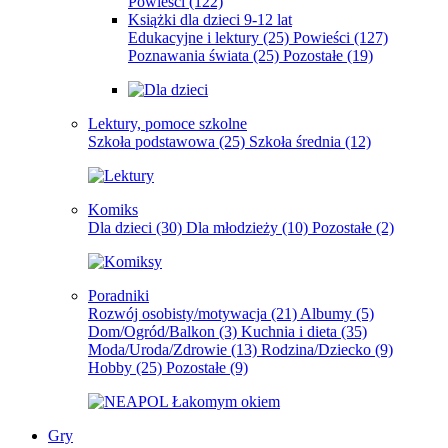
Powieści
(122)
Książki dla dzieci 9-12 lat
Edukacyjne i lektury
(25)
Powieści
(127)
Poznawania świata
(25)
Pozostałe
(19)
Lektury, pomoce szkolne
Szkoła podstawowa
(25)
Szkoła średnia
(12)
Komiks
Dla dzieci
(30)
Dla młodzieży
(10)
Pozostałe
(2)
Poradniki
Rozwój osobisty/motywacja
(21)
Albumy
(5)
Dom/Ogród/Balkon
(3)
Kuchnia i dieta
(35)
Moda/Uroda/Zdrowie
(13)
Rodzina/Dziecko
(9)
Hobby
(25)
Pozostałe
(9)
Gry