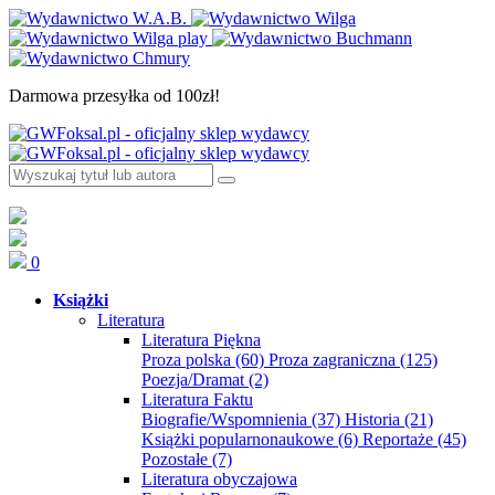
Darmowa przesyłka od 100zł!
0
Książki
Literatura
Literatura Piękna
Proza polska
(60)
Proza zagraniczna
(125)
Poezja/Dramat
(2)
Literatura Faktu
Biografie/Wspomnienia
(37)
Historia
(21)
Książki popularnonaukowe
(6)
Reportaże
(45)
Pozostałe
(7)
Literatura obyczajowa