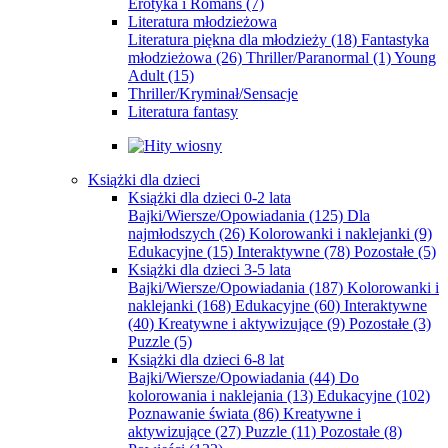
Erotyka i Romans
(7)
Literatura młodzieżowa
Literatura piękna dla młodzieży
(18)
Fantastyka
młodzieżowa
(26)
Thriller/Paranormal
(1)
Young
Adult
(15)
Thriller/Kryminał/Sensacje
Literatura fantasy
Książki dla dzieci
Książki dla dzieci 0-2 lata
Bajki/Wiersze/Opowiadania
(125)
Dla
najmłodszych
(26)
Kolorowanki i naklejanki
(9)
Edukacyjne
(15)
Interaktywne
(78)
Pozostałe
(5)
Książki dla dzieci 3-5 lata
Bajki/Wiersze/Opowiadania
(187)
Kolorowanki i
naklejanki
(168)
Edukacyjne
(60)
Interaktywne
(40)
Kreatywne i aktywizujące
(9)
Pozostałe
(3)
Puzzle
(5)
Książki dla dzieci 6-8 lat
Bajki/Wiersze/Opowiadania
(44)
Do
kolorowania i naklejania
(13)
Edukacyjne
(102)
Poznawanie świata
(86)
Kreatywne i
aktywizujące
(27)
Puzzle
(11)
Pozostałe
(8)