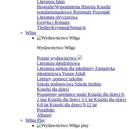
Literatura faktu
Biografie/Wspomnienia
Historia
Książki
popularnonaukowe
Reportaże
Pozostałe
Literatura obyczajowa
Erotyka i Romans
Thriller/Kryminał/Sensacje
Wilga
Wydawnictwo Wilga
Poznaj wydawnictwo
Literatura młodzieżowa
Literatura piękna dla młodzieży
Fantastyka
młodzieżowa
Young Adult
Lektury, pomoce szkolne
Szkoła podstawowa
Szkoła średnia
Książki dla dzieci
Poznajemy tajemnice nauki
Ksiązki dla dzieci 0-
2 lata
Książki dla dzieci 3-5 lat
Książki dla dzieci
6-8 lat
Ksiązki dla dzieci 9-12 lat
Poradniki
Albumy
Wilga Play