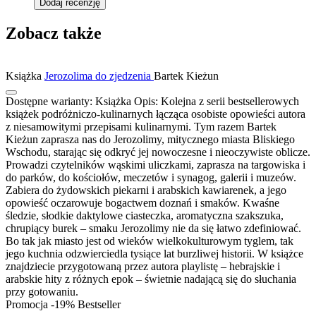
Dodaj recenzję
Zobacz także
Książka
Jerozolima do zjedzenia
Bartek Kieżun
Dostępne warianty:
Książka
Opis:
Kolejna z serii bestsellerowych
książek podróżniczo-kulinarnych łącząca osobiste opowieści autora
z niesamowitymi przepisami kulinarnymi. Tym razem Bartek
Kieżun zaprasza nas do Jerozolimy, mitycznego miasta Bliskiego
Wschodu, starając się odkryć jej nowoczesne i nieoczywiste oblicze.
Prowadzi czytelników wąskimi uliczkami, zaprasza na targowiska i
do parków, do kościołów, meczetów i synagog, galerii i muzeów.
Zabiera do żydowskich piekarni i arabskich kawiarenek, a jego
opowieść oczarowuje bogactwem doznań i smaków. Kwaśne
śledzie, słodkie daktylowe ciasteczka, aromatyczna szakszuka,
chrupiący burek – smaku Jerozolimy nie da się łatwo zdefiniować.
Bo tak jak miasto jest od wieków wielkokulturowym tyglem, tak
jego kuchnia odzwierciedla tysiące lat burzliwej historii. W książce
znajdziecie przygotowaną przez autora playlistę – hebrajskie i
arabskie hity z różnych epok – świetnie nadającą się do słuchania
przy gotowaniu.
Promocja -19%
Bestseller