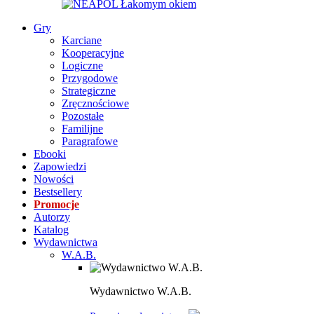
Gry
Karciane
Kooperacyjne
Logiczne
Przygodowe
Strategiczne
Zręcznościowe
Pozostałe
Familijne
Paragrafowe
Ebooki
Zapowiedzi
Nowości
Bestsellery
Promocje
Autorzy
Katalog
Wydawnictwa
W.A.B.
Wydawnictwo W.A.B.