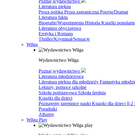
Poznaj wydawnictwo
Literatura piękna
Proza polska
Proza zagraniczna
Poezja/Dramat
Literatura faktu
Biografie/Wspomnienia
Historia
Książki popular
Literatura obyczajowa
Erotyka i Romans
Thriller/Kryminał/Sensacje
Wilga
Wydawnictwo Wilga
Poznaj wydawnictwo
Literatura młodzieżowa
Literatura piękna dla młodzieży
Fantastyka młodz
Lektury, pomoce szkolne
Szkoła podstawowa
Szkoła średnia
Książki dla dzieci
Poznajemy tajemnice nauki
Ksiązki dla dzieci 0-2 
Poradniki
Albumy
Wilga Play