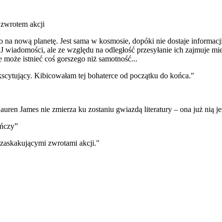
m zwrotem akcji
go na nową planetę. Jest sama w kosmosie, dopóki nie dostaje informac
wiadomości, ale ze względu na odległość przesyłanie ich zajmuje mies
 może istnieć coś gorszego niż samotność...
kscytujący. Kibicowałam tej bohaterce od początku do końca."
auren James nie zmierza ku zostaniu gwiazdą literatury – ona już nią je
ńczy”
, zaskakującymi zwrotami akcji."