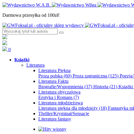
Darmowa przesyłka od 100zł!
0
Książki
Literatura
Literatura Piękna
Proza polska
(60)
Proza zagraniczna
(125)
Poezja
Literatura Faktu
Biografie/Wspomnienia
(37)
Historia
(21)
Książki
Literatura obyczajowa
Erotyka i Romans
(7)
Literatura młodzieżowa
Literatura piękna dla młodzieży
(18)
Fantastyka 
Thriller/Kryminał/Sensacje
Literatura fantasy