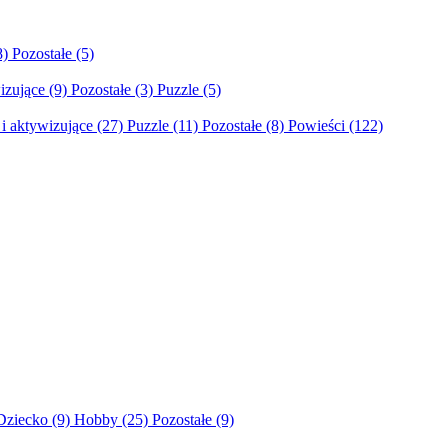
8)
Pozostałe
(5)
izujące
(9)
Pozostałe
(3)
Puzzle
(5)
i aktywizujące
(27)
Puzzle
(11)
Pozostałe
(8)
Powieści
(122)
Dziecko
(9)
Hobby
(25)
Pozostałe
(9)