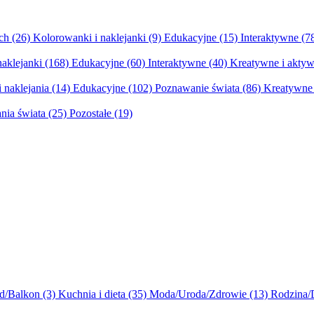
ych
(26)
Kolorowanki i naklejanki
(9)
Edukacyjne
(15)
Interaktywne
(7
naklejanki
(168)
Edukacyjne
(60)
Interaktywne
(40)
Kreatywne i aktyw
 naklejania
(14)
Edukacyjne
(102)
Poznawanie świata
(86)
Kreatywne 
nia świata
(25)
Pozostałe
(19)
d/Balkon
(3)
Kuchnia i dieta
(35)
Moda/Uroda/Zdrowie
(13)
Rodzina/