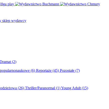
/Dramat
(2)
 popularnonaukowe
(6)
Reportaże
(45)
Pozostałe
(7)
młodzieżowa
(26)
Thriller/Paranormal
(1)
Young Adult
(15)