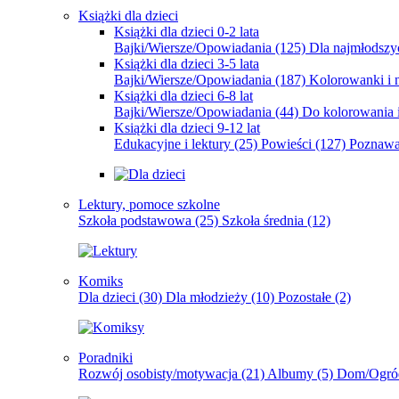
Książki dla dzieci
Książki dla dzieci 0-2 lata
Bajki/Wiersze/Opowiadania
(125)
Dla najmłodsz
Książki dla dzieci 3-5 lata
Bajki/Wiersze/Opowiadania
(187)
Kolorowanki i 
Książki dla dzieci 6-8 lat
Bajki/Wiersze/Opowiadania
(44)
Do kolorowania i
Książki dla dzieci 9-12 lat
Edukacyjne i lektury
(25)
Powieści
(127)
Poznawa
Lektury, pomoce szkolne
Szkoła podstawowa
(25)
Szkoła średnia
(12)
Komiks
Dla dzieci
(30)
Dla młodzieży
(10)
Pozostałe
(2)
Poradniki
Rozwój osobisty/motywacja
(21)
Albumy
(5)
Dom/Ogró