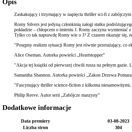
Opis
Zaskakujący i trzymający w napięciu thriller sci-fi z zabójczy
Romy Silvers jest jedyną członkinią załogi statku podróżujące
pokładzie – chłopcem o imieniu J. Romy zaczyna wymieniać z J 
Tylko co tak naprawdę Romy wie o J? Z czasem okazuje się, że
"Posępny realizm sytuacji Romy jest równie przerażający, co e
Alice Oseman. Autorka powieści „Heartstopper”
"Akcja tej książki od pierwszej chwili rusza na pełnym gazie. L
Samantha Shannon. Autorka powieści „Zakon Drzewa Pomara
"Fascynujący thriller science-fiction z kilkoma niesamowitymi
Philip Reeve. Autor serii „Zabójcze maszyny”
Dodatkowe informacje
Data premiery
03-08-2023
Liczba stron
304