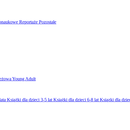
nonaukowe
Reportaże
Pozostałe
ieżowa
Young Adult
lata
Książki dla dzieci 3-5 lat
Książki dla dzieci 6-8 lat
Ksiązki dla dziec