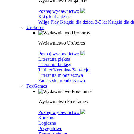
Wydawnictwo Wilga play
Poznaj wydawnictwo
Książki dla dzieci
Wilga Play
Książki dla dzieci 3-5 lat
Książki dla dz
Uroboros
Wydawnictwo Uroboros
Poznaj wydawnictwo
Literatura piękna
Literatura fantasy
Thriller/Kryminał/Sensacje
Literatura młodzieżowa
Fantastyka młodzieżowa
FoxGames
Wydawnictwo FoxGames
Poznaj wydawnictwo
Karciane
Logiczne
Przygodowe
Zręcznościowe