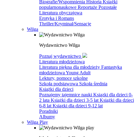
Biografie/Wspomnienia
Historia
Książki
popularnonaukowe
Reportaże
Pozostałe
Literatura obyczajowa
Erotyka i Romans
Thriller/Kryminał/Sensacje
Wilga
Wydawnictwo Wilga
Poznaj wydawnictwo
Literatura młodzieżowa
Literatura piękna dla młodzieży
Fantastyka
młodzieżowa
Young Adult
Lektury, pomoce szkolne
Szkoła podstawowa
Szkoła średnia
Książki dla dzieci
Poznajemy tajemnice nauki
Ksiązki dla dzieci 0-
2 lata
Książki dla dzieci 3-5 lat
Książki dla dzieci
6-8 lat
Ksiązki dla dzieci 9-12 lat
Poradniki
Albumy
Wilga Play