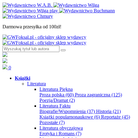
Darmowa przesyłka od 100zł!
0
Książki
Literatura
Literatura Piękna
Proza polska
(60)
Proza zagraniczna
(125)
Poezja/Dramat
(2)
Literatura Faktu
Biografie/Wspomnienia
(37)
Historia
(21)
Książki popularnonaukowe
(6)
Reportaże
(45)
Pozostałe
(7)
Literatura obyczajowa
Erotyka i Romans
(7)