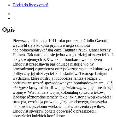
Dodaj do listy życzeń
Opis
Pierwszego listopada 1911 roku porucznik Giulio Gavotti
wychylił się z kokpitu prymitywnego samolotu
nad północnoafrykańską oazą Tagiura i rzucił granat ręczny
Haasen. Tak narodziła się jedna z najbardziej niszczycielskich
taktyk wojennych XX wieku – bombardowanie. Sven
Lindqvist przedstawia pasjonującą historię wojny
prowadzonej z powietrza oraz pokazuje wymiar kulturowy i
polityczny jej niszczycielskich skutków. Tworząc labirynt
wydarzeń, które ilustrują ludobójcze fantazje leżące u
podstaw zniszczeń spowodowanych bombardowaniami,
Już
nie żyjesz
łączy totalną II wojnę światową, wojnę koreańską i
wojnę w Wietnamie z wojną kolonialną sprzed wieków.
Badając różnorodne tematy, takie jak historia wojskowości i
strategia, ewolucja prawa międzynarodowego, fantastyka
naukowa z przełomu wieków i doświadczenia cywilów,
Lindqvist stworzył bogatą opowieść o przeszłości i
przyszłości ludzkich konfliktów.