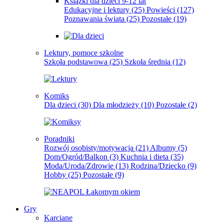
Książki dla dzieci 9-12 lat
Edukacyjne i lektury
(25)
Powieści
(127)
Poznawania świata
(25)
Pozostałe
(19)
Lektury, pomoce szkolne
Szkoła podstawowa
(25)
Szkoła średnia
(12)
Komiks
Dla dzieci
(30)
Dla młodzieży
(10)
Pozostałe
(2)
Poradniki
Rozwój osobisty/motywacja
(21)
Albumy
(5)
Dom/Ogród/Balkon
(3)
Kuchnia i dieta
(35)
Moda/Uroda/Zdrowie
(13)
Rodzina/Dziecko
(9)
Hobby
(25)
Pozostałe
(9)
Gry
Karciane