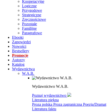
Kooperacyjne
Logiczne
Przygodowe
Strategiczne
Zręcznościowe
Pozostałe
Familijne
Paragrafowe
Ebooki
Zapowiedzi
Nowości
Bestsellery
Promocje
Autorzy
Katalog
Wydawnictwa
W.A.B.
Wydawnictwo W.A.B.
Poznaj wydawnictwo
Literatura piękna
Proza polska
Proza zagraniczna
Poezja/Dramat
Literatura faktu