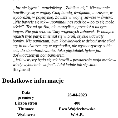
„Już nie żyjesz”, mawialiśmy. „Zabiłem cię”. Nieustannie
bawiliśmy się w wojnę. Całą bandą, dwójkami, a czasem, w
wyobraźni, w pojedynkę. Zawsze w wojnę, zawsze w śmierć.
„Nie bawcie się tak – upominali nas rodzice – bo to się może
ziścić”. Też mi groźba, nie marzyliśmy przecież o niczym
innym. Nie potrzebowaliśmy wojennych zabawek. W naszych
rękach byle patyk zmieniał się w broń, szyszki udawały
bomby. Nie pamiętam, bym kiedykolwiek w dzieciństwie sikał,
czy to na dworze, czy w wychodku, nie wyznaczywszy sobie
celu do zbombardowania. Jako pięciolatek byłem już
doświadczonym bombardierem.
„Jeśli wszyscy będą się tak bawili – powtarzała moja matka –
wtedy wybuchnie wojna”. I dokładnie tak się stało.
[fragment]
Dodatkowe informacje
Data
26-04-2023
premiery
Liczba stron
400
Tłumacz
Ewa Wojciechowska
Wydawca
W.A.B.