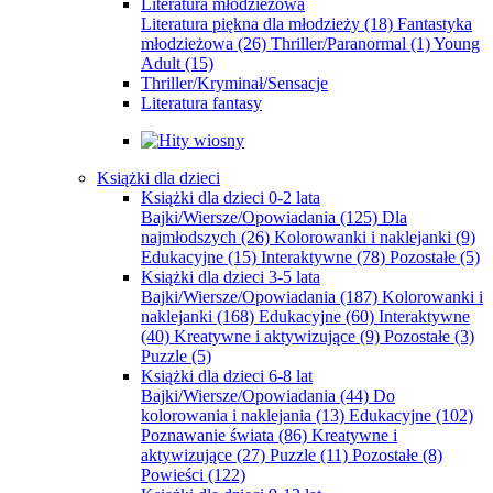
Literatura młodzieżowa
Literatura piękna dla młodzieży
(18)
Fantastyka
młodzieżowa
(26)
Thriller/Paranormal
(1)
Young
Adult
(15)
Thriller/Kryminał/Sensacje
Literatura fantasy
Książki dla dzieci
Książki dla dzieci 0-2 lata
Bajki/Wiersze/Opowiadania
(125)
Dla
najmłodszych
(26)
Kolorowanki i naklejanki
(9)
Edukacyjne
(15)
Interaktywne
(78)
Pozostałe
(5)
Książki dla dzieci 3-5 lata
Bajki/Wiersze/Opowiadania
(187)
Kolorowanki i
naklejanki
(168)
Edukacyjne
(60)
Interaktywne
(40)
Kreatywne i aktywizujące
(9)
Pozostałe
(3)
Puzzle
(5)
Książki dla dzieci 6-8 lat
Bajki/Wiersze/Opowiadania
(44)
Do
kolorowania i naklejania
(13)
Edukacyjne
(102)
Poznawanie świata
(86)
Kreatywne i
aktywizujące
(27)
Puzzle
(11)
Pozostałe
(8)
Powieści
(122)