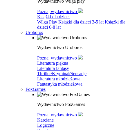
Wydawnictwo Wilga play
Poznaj wydawnictwo
Książki dla dzieci
Wilga Play
Książki dla dzieci 3-5 lat
Książki dla
dzieci 6-8 lat
Uroboros
Wydawnictwo Uroboros
Poznaj wydawnictwo
Literatura piękna
Literatura fantasy
Thriller/Kryminał/Sensacje
Literatura młodzieżowa
Fantastyka młodzieżowa
FoxGames
Wydawnictwo FoxGames
Poznaj wydawnictwo
Karciane
Logiczne