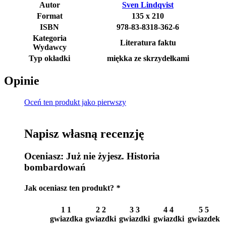
Autor
Sven Lindqvist
Format
135 x 210
ISBN
978-83-8318-362-6
Kategoria
Literatura faktu
Wydawcy
Typ okładki
miękka ze skrzydełkami
Opinie
Oceń ten produkt jako pierwszy
Napisz własną recenzję
Oceniasz:
Już nie żyjesz. Historia
bombardowań
Jak oceniasz ten produkt?
*
1
1
2
2
3
3
4
4
5
5
gwiazdka
gwiazdki
gwiazdki
gwiazdki
gwiazdek