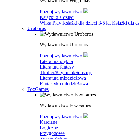
Wydawnictwo Wilga play
Poznaj wydawnictwo
Książki dla dzieci
Wilga Play
Książki dla dzieci 3-5 lat
Książki dla dz
Uroboros
Wydawnictwo Uroboros
Poznaj wydawnictwo
Literatura piękna
Literatura fantasy
Thriller/Kryminał/Sensacje
Literatura młodzieżowa
Fantastyka młodzieżowa
FoxGames
Wydawnictwo FoxGames
Poznaj wydawnictwo
Karciane
Logiczne
Przygodowe
Zręcznościowe