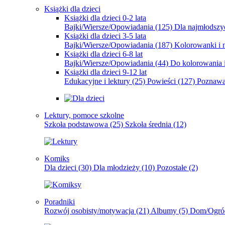
Książki dla dzieci
Książki dla dzieci 0-2 lata
Bajki/Wiersze/Opowiadania
(125)
Dla najmłodsz
Książki dla dzieci 3-5 lata
Bajki/Wiersze/Opowiadania
(187)
Kolorowanki i 
Książki dla dzieci 6-8 lat
Bajki/Wiersze/Opowiadania
(44)
Do kolorowania i
Książki dla dzieci 9-12 lat
Edukacyjne i lektury
(25)
Powieści
(127)
Poznawa
Lektury, pomoce szkolne
Szkoła podstawowa
(25)
Szkoła średnia
(12)
Komiks
Dla dzieci
(30)
Dla młodzieży
(10)
Pozostałe
(2)
Poradniki
Rozwój osobisty/motywacja
(21)
Albumy
(5)
Dom/Ogró