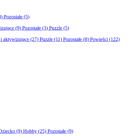
8)
Pozostałe
(5)
izujące
(9)
Pozostałe
(3)
Puzzle
(5)
i aktywizujące
(27)
Puzzle
(11)
Pozostałe
(8)
Powieści
(122)
Dziecko
(9)
Hobby
(25)
Pozostałe
(9)