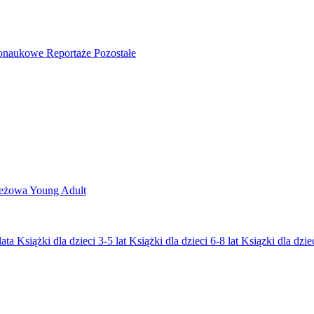
nonaukowe
Reportaże
Pozostałe
ieżowa
Young Adult
lata
Książki dla dzieci 3-5 lat
Książki dla dzieci 6-8 lat
Ksiązki dla dziec