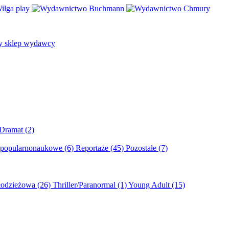
/Dramat
(2)
 popularnonaukowe
(6)
Reportaże
(45)
Pozostałe
(7)
młodzieżowa
(26)
Thriller/Paranormal
(1)
Young Adult
(15)