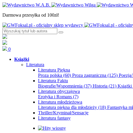
Darmowa przesyłka od 100zł!
0
Książki
Literatura
Literatura Piękna
Proza polska
(60)
Proza zagraniczna
(125)
Poezja
Literatura Faktu
Biografie/Wspomnienia
(37)
Historia
(21)
Książki
Literatura obyczajowa
Erotyka i Romans
(7)
Literatura młodzieżowa
Literatura piękna dla młodzieży
(18)
Fantastyka 
Thriller/Kryminał/Sensacje
Literatura fantasy