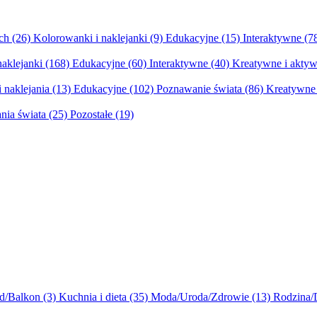
ych
(26)
Kolorowanki i naklejanki
(9)
Edukacyjne
(15)
Interaktywne
(7
naklejanki
(168)
Edukacyjne
(60)
Interaktywne
(40)
Kreatywne i aktyw
 naklejania
(13)
Edukacyjne
(102)
Poznawanie świata
(86)
Kreatywne 
nia świata
(25)
Pozostałe
(19)
d/Balkon
(3)
Kuchnia i dieta
(35)
Moda/Uroda/Zdrowie
(13)
Rodzina/