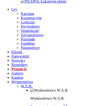
Gry
Karciane
Kooperacyjne
Logiczne
Przygodowe
Strategiczne
Zręcznościowe
Pozostałe
Familijne
Paragrafowe
Ebooki
Zapowiedzi
Nowości
Bestsellery
Promocje
Autorzy
Katalog
Wydawnictwa
W.A.B.
Wydawnictwo W.A.B.