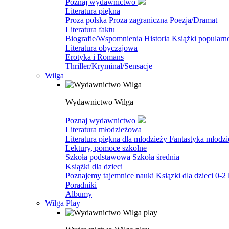
Poznaj wydawnictwo
Literatura piękna
Proza polska
Proza zagraniczna
Poezja/Dramat
Literatura faktu
Biografie/Wspomnienia
Historia
Książki popular
Literatura obyczajowa
Erotyka i Romans
Thriller/Kryminał/Sensacje
Wilga
Wydawnictwo Wilga
Poznaj wydawnictwo
Literatura młodzieżowa
Literatura piękna dla młodzieży
Fantastyka młodz
Lektury, pomoce szkolne
Szkoła podstawowa
Szkoła średnia
Książki dla dzieci
Poznajemy tajemnice nauki
Ksiązki dla dzieci 0-2 
Poradniki
Albumy
Wilga Play