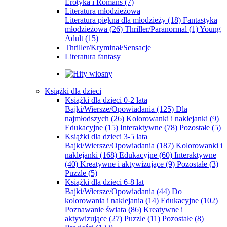
Erotyka i Romans
(7)
Literatura młodzieżowa
Literatura piękna dla młodzieży
(18)
Fantastyka
młodzieżowa
(26)
Thriller/Paranormal
(1)
Young
Adult
(15)
Thriller/Kryminał/Sensacje
Literatura fantasy
Książki dla dzieci
Książki dla dzieci 0-2 lata
Bajki/Wiersze/Opowiadania
(125)
Dla
najmłodszych
(26)
Kolorowanki i naklejanki
(9)
Edukacyjne
(15)
Interaktywne
(78)
Pozostałe
(5)
Książki dla dzieci 3-5 lata
Bajki/Wiersze/Opowiadania
(187)
Kolorowanki i
naklejanki
(168)
Edukacyjne
(60)
Interaktywne
(40)
Kreatywne i aktywizujące
(9)
Pozostałe
(3)
Puzzle
(5)
Książki dla dzieci 6-8 lat
Bajki/Wiersze/Opowiadania
(44)
Do
kolorowania i naklejania
(14)
Edukacyjne
(102)
Poznawanie świata
(86)
Kreatywne i
aktywizujące
(27)
Puzzle
(11)
Pozostałe
(8)