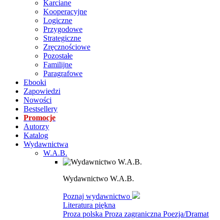
Karciane
Kooperacyjne
Logiczne
Przygodowe
Strategiczne
Zręcznościowe
Pozostałe
Familijne
Paragrafowe
Ebooki
Zapowiedzi
Nowości
Bestsellery
Promocje
Autorzy
Katalog
Wydawnictwa
W.A.B.
Wydawnictwo W.A.B.
Poznaj wydawnictwo
Literatura piękna
Proza polska
Proza zagraniczna
Poezja/Dramat