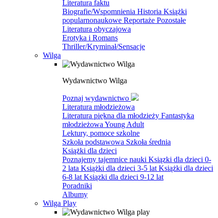
Literatura faktu
Biografie/Wspomnienia
Historia
Książki
popularnonaukowe
Reportaże
Pozostałe
Literatura obyczajowa
Erotyka i Romans
Thriller/Kryminał/Sensacje
Wilga
Wydawnictwo Wilga
Poznaj wydawnictwo
Literatura młodzieżowa
Literatura piękna dla młodzieży
Fantastyka
młodzieżowa
Young Adult
Lektury, pomoce szkolne
Szkoła podstawowa
Szkoła średnia
Książki dla dzieci
Poznajemy tajemnice nauki
Ksiązki dla dzieci 0-
2 lata
Książki dla dzieci 3-5 lat
Książki dla dzieci
6-8 lat
Ksiązki dla dzieci 9-12 lat
Poradniki
Albumy
Wilga Play