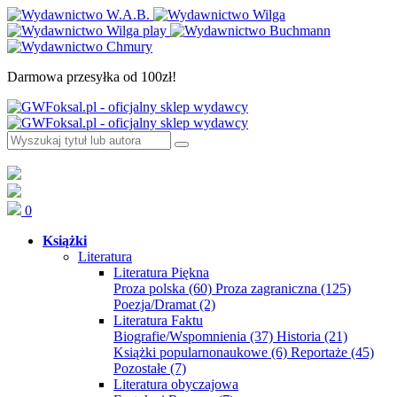
Darmowa przesyłka od 100zł!
0
Książki
Literatura
Literatura Piękna
Proza polska
(60)
Proza zagraniczna
(125)
Poezja/Dramat
(2)
Literatura Faktu
Biografie/Wspomnienia
(37)
Historia
(21)
Książki popularnonaukowe
(6)
Reportaże
(45)
Pozostałe
(7)
Literatura obyczajowa