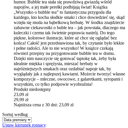
humor. Bubble tea stała się prawdziwą gwiazdą wśród
napojów, a jej małe perełki podbijają świat! Książka
„Wszystko o bubble tea” to fantastyczna przygoda dla
każdego, kto kocha słodkie smaki i chce dowiedzieć się, skąd
wzięła się moda na bąbelkową herbatę. W środku znajdziecie
zabawne ciekawostki o buble tea – jak powstała, dlaczego ma
kuleczki i czemu tak świetnie poprawia nastrój. Do tego
piękne, kolorowe ilustracje, które aż chce się oglądać bez
końca! Całość jest przedstawiona tak, by czytanie było lekkie
i pełne radości. Ale to nie wszystko! W książce czekają
również przepisy na przygotowanie bubble tea w domu.
Dzięki nim nauczycie się gotować tapiokę tak, żeby była
idealnie miękka i sprężysta, mieszać herbaty w
najróżniejszych smakach oraz ozdabiać napoje tak, by
wyglądały jak z najlepszej kawiarni. Możecie tworzyć własne
kompozycje – mleczne, owocowe, z galaretkami, syropami i
wszystkim, co tylko podpowie wyobraźnia!
Produkt niedostępny
23,09 zł
29,99 zł
Najniższa cena z 30 dni: 23,09 zł
Sortuj według
Ustaw kierunek rosnący