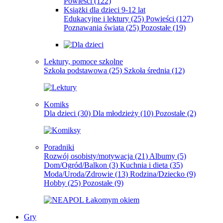
Powieści
(122)
Książki dla dzieci 9-12 lat
Edukacyjne i lektury
(25)
Powieści
(127)
Poznawania świata
(25)
Pozostałe
(19)
Lektury, pomoce szkolne
Szkoła podstawowa
(25)
Szkoła średnia
(12)
Komiks
Dla dzieci
(30)
Dla młodzieży
(10)
Pozostałe
(2)
Poradniki
Rozwój osobisty/motywacja
(21)
Albumy
(5)
Dom/Ogród/Balkon
(3)
Kuchnia i dieta
(35)
Moda/Uroda/Zdrowie
(13)
Rodzina/Dziecko
(9)
Hobby
(25)
Pozostałe
(9)
Gry