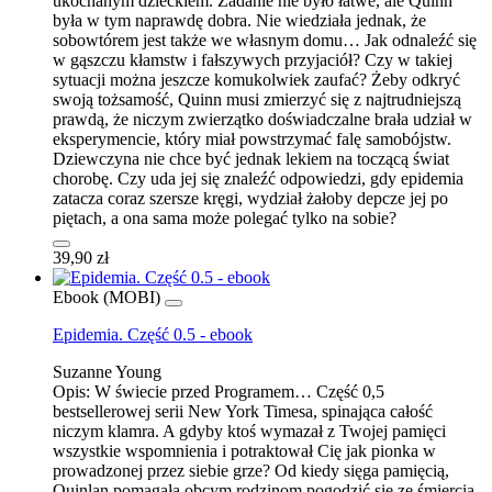
ukochanym dzieckiem. Zadanie nie było łatwe, ale Quinn
była w tym naprawdę dobra. Nie wiedziała jednak, że
sobowtórem jest także we własnym domu… Jak odnaleźć się
w gąszczu kłamstw i fałszywych przyjaciół? Czy w takiej
sytuacji można jeszcze komukolwiek zaufać? Żeby odkryć
swoją tożsamość, Quinn musi zmierzyć się z najtrudniejszą
prawdą, że niczym zwierzątko doświadczalne brała udział w
eksperymencie, który miał powstrzymać falę samobójstw.
Dziewczyna nie chce być jednak lekiem na toczącą świat
chorobę. Czy uda jej się znaleźć odpowiedzi, gdy epidemia
zatacza coraz szersze kręgi, wydział żałoby depcze jej po
piętach, a ona sama może polegać tylko na sobie?
39,90 zł
Ebook (MOBI)
Epidemia. Część 0.5 - ebook
Suzanne Young
Opis:
W świecie przed Programem… Część 0,5
bestsellerowej serii New York Timesa, spinająca całość
niczym klamra. A gdyby ktoś wymazał z Twojej pamięci
wszystkie wspomnienia i potraktował Cię jak pionka w
prowadzonej przez siebie grze? Od kiedy sięga pamięcią,
Quinlan pomagała obcym rodzinom pogodzić się ze śmiercią