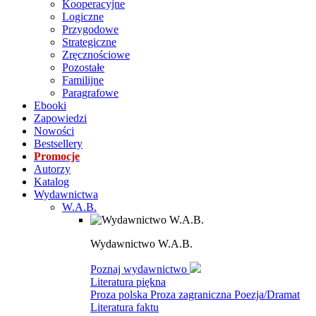
Kooperacyjne
Logiczne
Przygodowe
Strategiczne
Zręcznościowe
Pozostałe
Familijne
Paragrafowe
Ebooki
Zapowiedzi
Nowości
Bestsellery
Promocje
Autorzy
Katalog
Wydawnictwa
W.A.B.
Wydawnictwo W.A.B.
Poznaj wydawnictwo
Literatura piękna
Proza polska
Proza zagraniczna
Poezja/Dramat
Literatura faktu