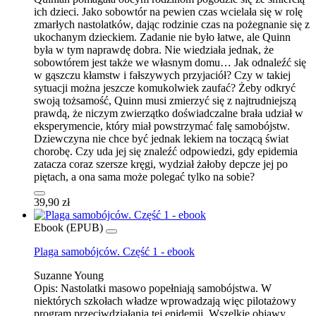
ich dzieci. Jako sobowtór na pewien czas wcielała się w rolę
zmarłych nastolatków, dając rodzinie czas na pożegnanie się z
ukochanym dzieckiem. Zadanie nie było łatwe, ale Quinn
była w tym naprawdę dobra. Nie wiedziała jednak, że
sobowtórem jest także we własnym domu… Jak odnaleźć się
w gąszczu kłamstw i fałszywych przyjaciół? Czy w takiej
sytuacji można jeszcze komukolwiek zaufać? Żeby odkryć
swoją tożsamość, Quinn musi zmierzyć się z najtrudniejszą
prawdą, że niczym zwierzątko doświadczalne brała udział w
eksperymencie, który miał powstrzymać falę samobójstw.
Dziewczyna nie chce być jednak lekiem na toczącą świat
chorobę. Czy uda jej się znaleźć odpowiedzi, gdy epidemia
zatacza coraz szersze kręgi, wydział żałoby depcze jej po
piętach, a ona sama może polegać tylko na sobie?
39,90 zł
Ebook (EPUB)
Plaga samobójców. Część 1 - ebook
Suzanne Young
Opis:
Nastolatki masowo popełniają samobójstwa. W
niektórych szkołach władze wprowadzają więc pilotażowy
program przeciwdziałania tej epidemii. Wszelkie objawy