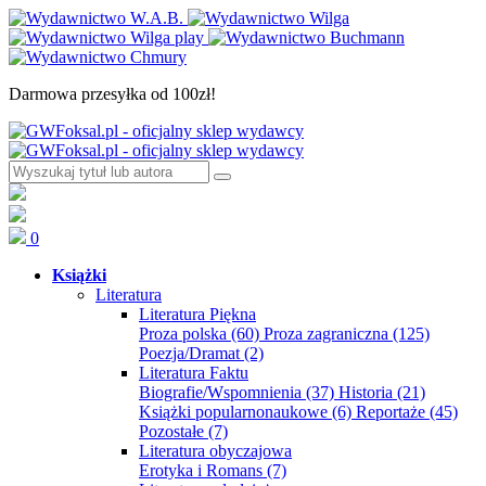
Darmowa przesyłka od 100zł!
0
Książki
Literatura
Literatura Piękna
Proza polska
(60)
Proza zagraniczna
(125)
Poezja/Dramat
(2)
Literatura Faktu
Biografie/Wspomnienia
(37)
Historia
(21)
Książki popularnonaukowe
(6)
Reportaże
(45)
Pozostałe
(7)
Literatura obyczajowa
Erotyka i Romans
(7)