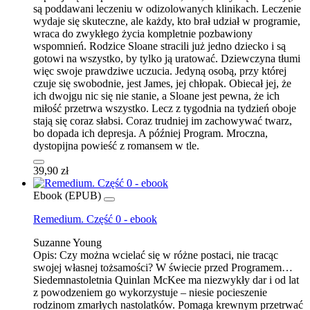
są poddawani leczeniu w odizolowanych klinikach. Leczenie
wydaje się skuteczne, ale każdy, kto brał udział w programie,
wraca do zwykłego życia kompletnie pozbawiony
wspomnień. Rodzice Sloane stracili już jedno dziecko i są
gotowi na wszystko, by tylko ją uratować. Dziewczyna tłumi
więc swoje prawdziwe uczucia. Jedyną osobą, przy której
czuje się swobodnie, jest James, jej chłopak. Obiecał jej, że
ich dwojgu nic się nie stanie, a Sloane jest pewna, że ich
miłość przetrwa wszystko. Lecz z tygodnia na tydzień oboje
stają się coraz słabsi. Coraz trudniej im zachowywać twarz,
bo dopada ich depresja. A później Program. Mroczna,
dystopijna powieść z romansem w tle.
39,90 zł
Ebook (EPUB)
Remedium. Część 0 - ebook
Suzanne Young
Opis:
Czy można wcielać się w różne postaci, nie tracąc
swojej własnej tożsamości? W świecie przed Programem…
Siedemnastoletnia Quinlan McKee ma niezwykły dar i od lat
z powodzeniem go wykorzystuje – niesie pocieszenie
rodzinom zmarłych nastolatków. Pomaga krewnym przetrwać