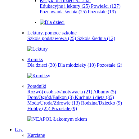
Książki dla dzieci 9-12 lat
Edukacyjne i lektury
(25)
Powieści
(127)
Poznawania świata
(25)
Pozostałe
(19)
Lektury, pomoce szkolne
Szkoła podstawowa
(25)
Szkoła średnia
(12)
Komiks
Dla dzieci
(30)
Dla młodzieży
(10)
Pozostałe
(2)
Poradniki
Rozwój osobisty/motywacja
(21)
Albumy
(5)
Dom/Ogród/Balkon
(3)
Kuchnia i dieta
(35)
Moda/Uroda/Zdrowie
(13)
Rodzina/Dziecko
(9)
Hobby
(25)
Pozostałe
(9)
Gry
Karciane