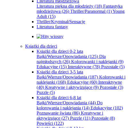
Literatura młodzieżowa
Literatura piękna dla młodzieży
(18)
Fantastyka
młodzieżowa
(26)
Thriller/Paranormal
(1)
Young
Adult
(15)
Thriller/Kryminał/Sensacje
Literatura fantasy
Książki dla dzieci
Książki dla dzieci 0-2 lata
Bajki/Wiersze/Opowiadania
(125)
Dla
najmłodszych
(26)
Kolorowanki i naklejanki
(9)
Edukacyjne
(15)
Interaktywne
(78)
Pozostałe
(5)
Książki dla dzieci 3-5 lata
Bajki/Wiersze/Opowiadania
(187)
Kolorowanki i
naklejanki
(168)
Edukacyjne
(60)
Interaktywne
(40)
Kreatywne i aktywizujące
(9)
Pozostałe
(3)
Puzzle
(5)
Książki dla dzieci 6-8 lat
Bajki/Wiersze/Opowiadania
(44)
Do
kolorowania i naklejania
(14)
Edukacyjne
(102)
Poznawanie świata
(86)
Kreatywne i
aktywizujące
(27)
Puzzle
(11)
Pozostałe
(8)
Powieści
(122)