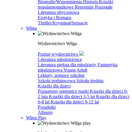
Biografie/Wspomnienia
Historia
Książki
popularnonaukowe
Reportaże
Pozostałe
Literatura obyczajowa
Erotyka i Romans
Thriller/Kryminał/Sensacje
Wilga
Wydawnictwo Wilga
Poznaj wydawnictwo
Literatura młodzieżowa
Literatura piękna dla młodzieży
Fantastyka
młodzieżowa
Young Adult
Lektury, pomoce szkolne
Szkoła podstawowa
Szkoła średnia
Książki dla dzieci
Poznajemy tajemnice nauki
Ksiązki dla dzieci 0-
2 lata
Książki dla dzieci 3-5 lat
Książki dla dzieci
6-8 lat
Ksiązki dla dzieci 9-12 lat
Poradniki
Albumy
Wilga Play