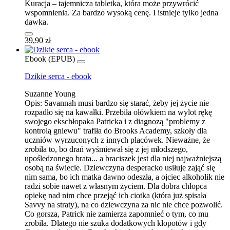
Kuracja – tajemnicza tabletka, która może przywrócić
wspomnienia. Za bardzo wysoką cenę. I istnieje tylko jedna
dawka.
39,90 zł
Ebook (EPUB)
Dzikie serca - ebook
Suzanne Young
Opis:
Savannah musi bardzo się starać, żeby jej życie nie
rozpadło się na kawałki. Przebiła ołówkiem na wylot rękę
swojego ekschłopaka Patricka i z diagnozą "problemy z
kontrolą gniewu" trafiła do Brooks Academy, szkoły dla
uczniów wyrzuconych z innych placówek. Nieważne, że
zrobiła to, bo drań wyśmiewał się z jej młodszego,
upośledzonego brata... a braciszek jest dla niej najważniejszą
osobą na świecie. Dziewczyna desperacko usiłuje zająć się
nim sama, bo ich matka dawno odeszła, a ojciec alkoholik nie
radzi sobie nawet z własnym życiem. Dla dobra chłopca
opiekę nad nim chce przejąć ich ciotka (która już spisała
Savvy na straty), na co dziewczyna za nic nie chce pozwolić.
Co gorsza, Patrick nie zamierza zapomnieć o tym, co mu
zrobiła. Dlatego nie szuka dodatkowych kłopotów i gdy