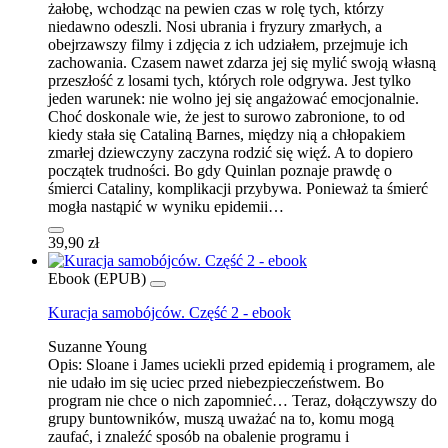
żałobę, wchodząc na pewien czas w rolę tych, którzy
niedawno odeszli. Nosi ubrania i fryzury zmarłych, a
obejrzawszy filmy i zdjęcia z ich udziałem, przejmuje ich
zachowania. Czasem nawet zdarza jej się mylić swoją własną
przeszłość z losami tych, których role odgrywa. Jest tylko
jeden warunek: nie wolno jej się angażować emocjonalnie.
Choć doskonale wie, że jest to surowo zabronione, to od
kiedy stała się Cataliną Barnes, między nią a chłopakiem
zmarłej dziewczyny zaczyna rodzić się więź. A to dopiero
początek trudności. Bo gdy Quinlan poznaje prawdę o
śmierci Cataliny, komplikacji przybywa. Ponieważ ta śmierć
mogła nastąpić w wyniku epidemii…
39,90 zł
Ebook (EPUB)
Kuracja samobójców. Część 2 - ebook
Suzanne Young
Opis:
Sloane i James uciekli przed epidemią i programem, ale
nie udało im się uciec przed niebezpieczeństwem. Bo
program nie chce o nich zapomnieć… Teraz, dołączywszy do
grupy buntowników, muszą uważać na to, komu mogą
zaufać, i znaleźć sposób na obalenie programu i