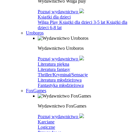
Wydawnictwo Wilga play
Poznaj wydawnictwo
Książki dla dzieci
Wilga Play
Książki dla dzieci 3-5 lat
Książki dla
dzieci 6-8 lat
Uroboros
Wydawnictwo Uroboros
Poznaj wydawnictwo
Literatura piękna
Literatura fantasy
Thriller/Kryminał/Sensacje
Literatura młodzieżowa
Fantastyka młodzieżowa
FoxGames
Wydawnictwo FoxGames
Poznaj wydawnictwo
Karciane
Logiczne