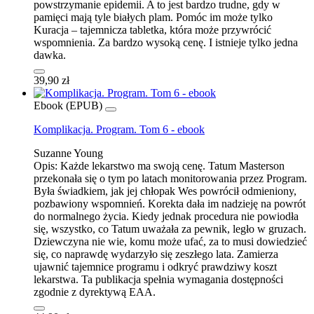
powstrzymanie epidemii. A to jest bardzo trudne, gdy w
pamięci mają tyle białych plam. Pomóc im może tylko
Kuracja – tajemnicza tabletka, która może przywrócić
wspomnienia. Za bardzo wysoką cenę. I istnieje tylko jedna
dawka.
39,90 zł
Ebook (EPUB)
Komplikacja. Program. Tom 6 - ebook
Suzanne Young
Opis:
Każde lekarstwo ma swoją cenę. Tatum Masterson
przekonała się o tym po latach monitorowania przez Program.
Była świadkiem, jak jej chłopak Wes powrócił odmieniony,
pozbawiony wspomnień. Korekta dała im nadzieję na powrót
do normalnego życia. Kiedy jednak procedura nie powiodła
się, wszystko, co Tatum uważała za pewnik, legło w gruzach.
Dziewczyna nie wie, komu może ufać, za to musi dowiedzieć
się, co naprawdę wydarzyło się zeszłego lata. Zamierza
ujawnić tajemnice programu i odkryć prawdziwy koszt
lekarstwa. Ta publikacja spełnia wymagania dostępności
zgodnie z dyrektywą EAA.