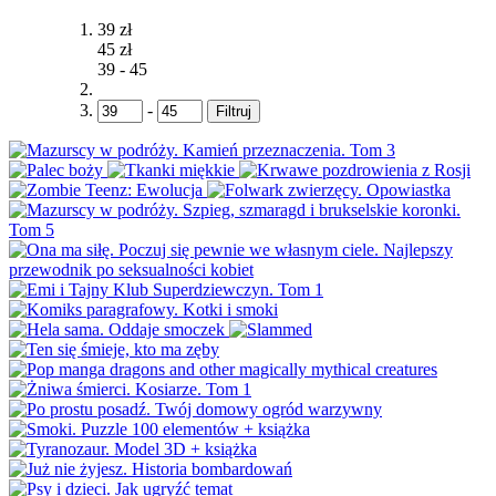
39 zł
45 zł
39
-
45
-
Filtruj