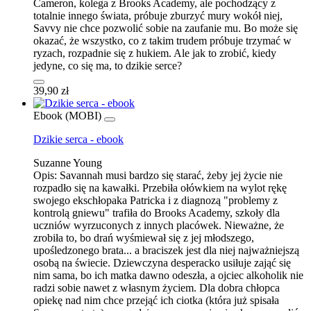
Cameron, kolega z Brooks Academy, ale pochodzący z
totalnie innego świata, próbuje zburzyć mury wokół niej,
Savvy nie chce pozwolić sobie na zaufanie mu. Bo może się
okazać, że wszystko, co z takim trudem próbuje trzymać w
ryzach, rozpadnie się z hukiem. Ale jak to zrobić, kiedy
jedyne, co się ma, to dzikie serce?
39,90 zł
Ebook (MOBI)
Dzikie serca - ebook
Suzanne Young
Opis:
Savannah musi bardzo się starać, żeby jej życie nie
rozpadło się na kawałki. Przebiła ołówkiem na wylot rękę
swojego ekschłopaka Patricka i z diagnozą "problemy z
kontrolą gniewu" trafiła do Brooks Academy, szkoły dla
uczniów wyrzuconych z innych placówek. Nieważne, że
zrobiła to, bo drań wyśmiewał się z jej młodszego,
upośledzonego brata... a braciszek jest dla niej najważniejszą
osobą na świecie. Dziewczyna desperacko usiłuje zająć się
nim sama, bo ich matka dawno odeszła, a ojciec alkoholik nie
radzi sobie nawet z własnym życiem. Dla dobra chłopca
opiekę nad nim chce przejąć ich ciotka (która już spisała