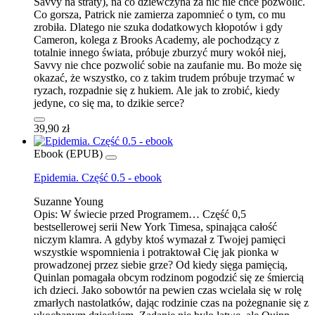
Savvy na straty), na co dziewczyna za nic nie chce pozwolić.
Co gorsza, Patrick nie zamierza zapomnieć o tym, co mu
zrobiła. Dlatego nie szuka dodatkowych kłopotów i gdy
Cameron, kolega z Brooks Academy, ale pochodzący z
totalnie innego świata, próbuje zburzyć mury wokół niej,
Savvy nie chce pozwolić sobie na zaufanie mu. Bo może się
okazać, że wszystko, co z takim trudem próbuje trzymać w
ryzach, rozpadnie się z hukiem. Ale jak to zrobić, kiedy
jedyne, co się ma, to dzikie serce?
39,90 zł
Ebook (EPUB)
Epidemia. Część 0.5 - ebook
Suzanne Young
Opis:
W świecie przed Programem… Część 0,5
bestsellerowej serii New York Timesa, spinająca całość
niczym klamra. A gdyby ktoś wymazał z Twojej pamięci
wszystkie wspomnienia i potraktował Cię jak pionka w
prowadzonej przez siebie grze? Od kiedy sięga pamięcią,
Quinlan pomagała obcym rodzinom pogodzić się ze śmiercią
ich dzieci. Jako sobowtór na pewien czas wcielała się w rolę
zmarłych nastolatków, dając rodzinie czas na pożegnanie się z