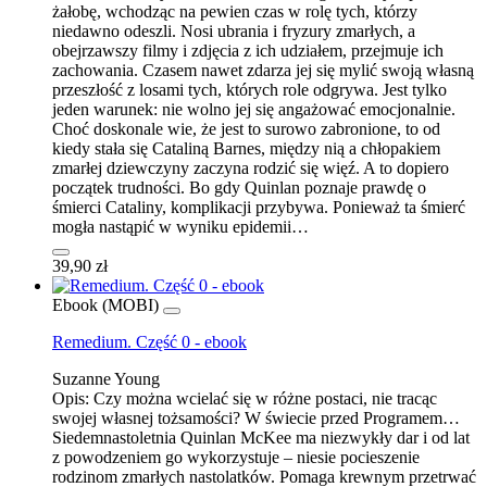
żałobę, wchodząc na pewien czas w rolę tych, którzy
niedawno odeszli. Nosi ubrania i fryzury zmarłych, a
obejrzawszy filmy i zdjęcia z ich udziałem, przejmuje ich
zachowania. Czasem nawet zdarza jej się mylić swoją własną
przeszłość z losami tych, których role odgrywa. Jest tylko
jeden warunek: nie wolno jej się angażować emocjonalnie.
Choć doskonale wie, że jest to surowo zabronione, to od
kiedy stała się Cataliną Barnes, między nią a chłopakiem
zmarłej dziewczyny zaczyna rodzić się więź. A to dopiero
początek trudności. Bo gdy Quinlan poznaje prawdę o
śmierci Cataliny, komplikacji przybywa. Ponieważ ta śmierć
mogła nastąpić w wyniku epidemii…
39,90 zł
Ebook (MOBI)
Remedium. Część 0 - ebook
Suzanne Young
Opis:
Czy można wcielać się w różne postaci, nie tracąc
swojej własnej tożsamości? W świecie przed Programem…
Siedemnastoletnia Quinlan McKee ma niezwykły dar i od lat
z powodzeniem go wykorzystuje – niesie pocieszenie
rodzinom zmarłych nastolatków. Pomaga krewnym przetrwać