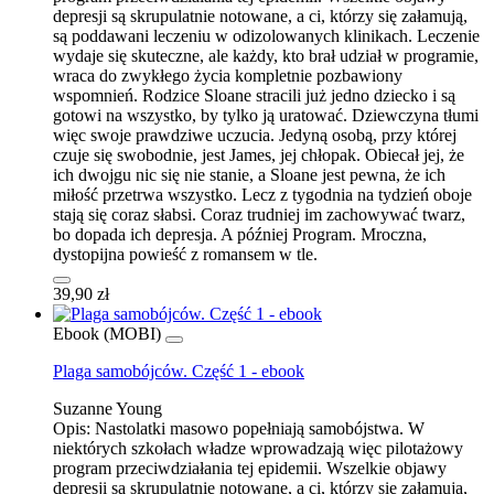
depresji są skrupulatnie notowane, a ci, którzy się załamują,
są poddawani leczeniu w odizolowanych klinikach. Leczenie
wydaje się skuteczne, ale każdy, kto brał udział w programie,
wraca do zwykłego życia kompletnie pozbawiony
wspomnień. Rodzice Sloane stracili już jedno dziecko i są
gotowi na wszystko, by tylko ją uratować. Dziewczyna tłumi
więc swoje prawdziwe uczucia. Jedyną osobą, przy której
czuje się swobodnie, jest James, jej chłopak. Obiecał jej, że
ich dwojgu nic się nie stanie, a Sloane jest pewna, że ich
miłość przetrwa wszystko. Lecz z tygodnia na tydzień oboje
stają się coraz słabsi. Coraz trudniej im zachowywać twarz,
bo dopada ich depresja. A później Program. Mroczna,
dystopijna powieść z romansem w tle.
39,90 zł
Ebook (MOBI)
Plaga samobójców. Część 1 - ebook
Suzanne Young
Opis:
Nastolatki masowo popełniają samobójstwa. W
niektórych szkołach władze wprowadzają więc pilotażowy
program przeciwdziałania tej epidemii. Wszelkie objawy
depresji są skrupulatnie notowane, a ci, którzy się załamują,