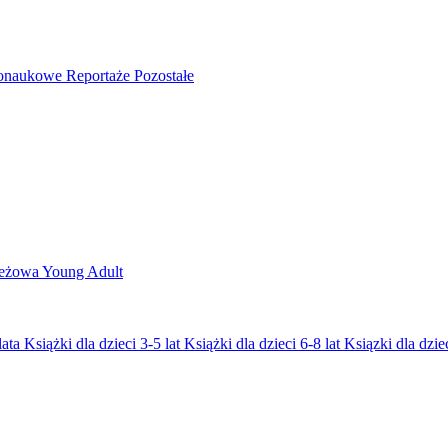
nonaukowe
Reportaże
Pozostałe
ieżowa
Young Adult
lata
Książki dla dzieci 3-5 lat
Książki dla dzieci 6-8 lat
Ksiązki dla dziec