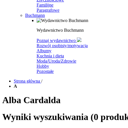
Familijne
Paragrafowe
Buchmann
Wydawnictwo Buchmann
Poznaj wydawnictwo
Rozwój osobisty/motywacja
Albumy
Kuchnia i dieta
Moda/Uroda/Zdrowie
Hobby
Pozostałe
Strona główna
/
A
Alba Cardalda
Wyniki wyszukiwania
(0 produ