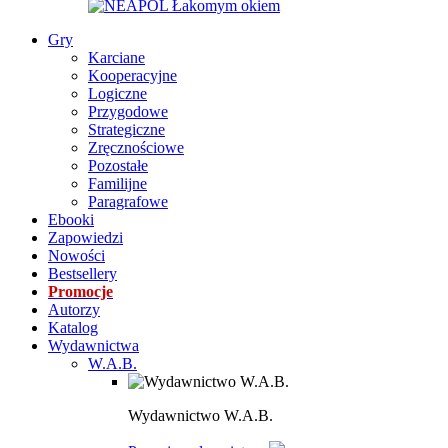
Gry
Karciane
Kooperacyjne
Logiczne
Przygodowe
Strategiczne
Zręcznościowe
Pozostałe
Familijne
Paragrafowe
Ebooki
Zapowiedzi
Nowości
Bestsellery
Promocje
Autorzy
Katalog
Wydawnictwa
W.A.B.
Wydawnictwo W.A.B.