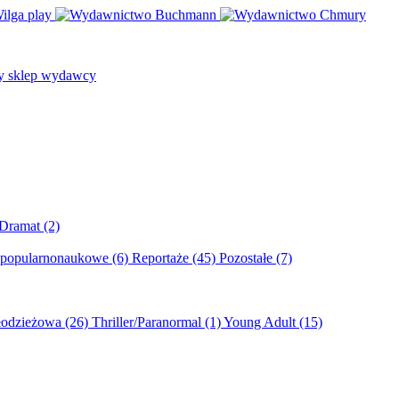
/Dramat
(2)
 popularnonaukowe
(6)
Reportaże
(45)
Pozostałe
(7)
młodzieżowa
(26)
Thriller/Paranormal
(1)
Young Adult
(15)