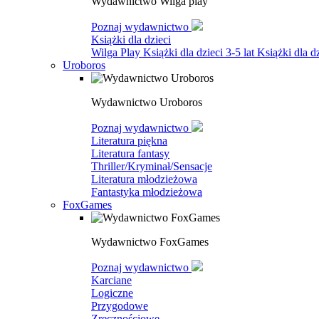
Wydawnictwo Wilga play
Poznaj wydawnictwo
Książki dla dzieci
Wilga Play
Książki dla dzieci 3-5 lat
Książki dla dz
Uroboros
Wydawnictwo Uroboros
Poznaj wydawnictwo
Literatura piękna
Literatura fantasy
Thriller/Kryminał/Sensacje
Literatura młodzieżowa
Fantastyka młodzieżowa
FoxGames
Wydawnictwo FoxGames
Poznaj wydawnictwo
Karciane
Logiczne
Przygodowe
Zręcznościowe