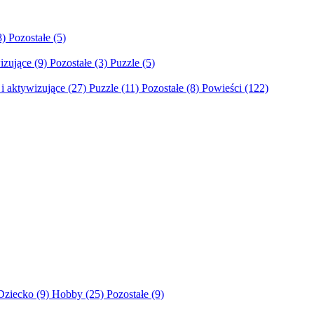
8)
Pozostałe
(5)
izujące
(9)
Pozostałe
(3)
Puzzle
(5)
i aktywizujące
(27)
Puzzle
(11)
Pozostałe
(8)
Powieści
(122)
Dziecko
(9)
Hobby
(25)
Pozostałe
(9)