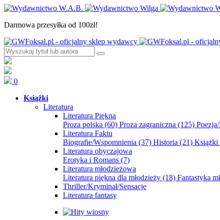
Darmowa przesyłka od 100zł!
0
Książki
Literatura
Literatura Piękna
Proza polska
(60)
Proza zagraniczna
(125)
Poezja
Literatura Faktu
Biografie/Wspomnienia
(37)
Historia
(21)
Książki
Literatura obyczajowa
Erotyka i Romans
(7)
Literatura młodzieżowa
Literatura piękna dla młodzieży
(18)
Fantastyka 
Thriller/Kryminał/Sensacje
Literatura fantasy