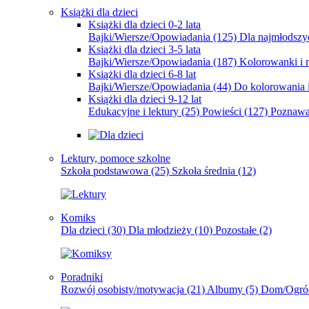
Książki dla dzieci
Książki dla dzieci 0-2 lata
Bajki/Wiersze/Opowiadania
(125)
Dla najmłodsz
Książki dla dzieci 3-5 lata
Bajki/Wiersze/Opowiadania
(187)
Kolorowanki i 
Książki dla dzieci 6-8 lat
Bajki/Wiersze/Opowiadania
(44)
Do kolorowania i
Książki dla dzieci 9-12 lat
Edukacyjne i lektury
(25)
Powieści
(127)
Poznawa
Lektury, pomoce szkolne
Szkoła podstawowa
(25)
Szkoła średnia
(12)
Komiks
Dla dzieci
(30)
Dla młodzieży
(10)
Pozostałe
(2)
Poradniki
Rozwój osobisty/motywacja
(21)
Albumy
(5)
Dom/Ogró