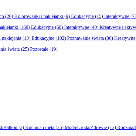
ych
(26)
Kolorowanki i naklejanki
(9)
Edukacyjne
(15)
Interaktywne
(7
naklejanki
(168)
Edukacyjne
(60)
Interaktywne
(40)
Kreatywne i aktyw
 naklejania
(13)
Edukacyjne
(102)
Poznawanie świata
(86)
Kreatywne 
nia świata
(25)
Pozostałe
(19)
d/Balkon
(3)
Kuchnia i dieta
(35)
Moda/Uroda/Zdrowie
(13)
Rodzina/