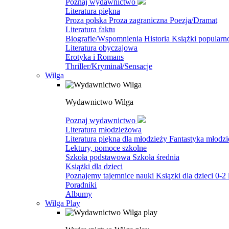
Poznaj wydawnictwo
Literatura piękna
Proza polska
Proza zagraniczna
Poezja/Dramat
Literatura faktu
Biografie/Wspomnienia
Historia
Książki popular
Literatura obyczajowa
Erotyka i Romans
Thriller/Kryminał/Sensacje
Wilga
Wydawnictwo Wilga
Poznaj wydawnictwo
Literatura młodzieżowa
Literatura piękna dla młodzieży
Fantastyka młodz
Lektury, pomoce szkolne
Szkoła podstawowa
Szkoła średnia
Książki dla dzieci
Poznajemy tajemnice nauki
Ksiązki dla dzieci 0-2 
Poradniki
Albumy
Wilga Play