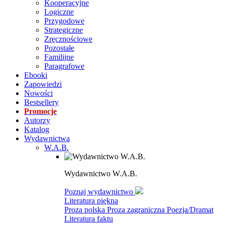
Kooperacyjne
Logiczne
Przygodowe
Strategiczne
Zręcznościowe
Pozostałe
Familijne
Paragrafowe
Ebooki
Zapowiedzi
Nowości
Bestsellery
Promocje
Autorzy
Katalog
Wydawnictwa
W.A.B.
Wydawnictwo W.A.B.
Poznaj wydawnictwo
Literatura piękna
Proza polska
Proza zagraniczna
Poezja/Dramat
Literatura faktu