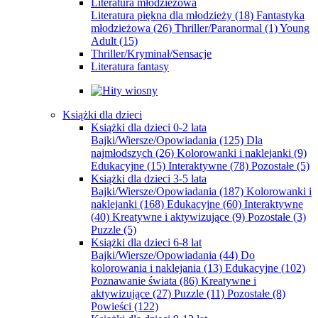
Literatura młodzieżowa
Literatura piękna dla młodzieży
(18)
Fantastyka
młodzieżowa
(26)
Thriller/Paranormal
(1)
Young
Adult
(15)
Thriller/Kryminał/Sensacje
Literatura fantasy
Książki dla dzieci
Książki dla dzieci 0-2 lata
Bajki/Wiersze/Opowiadania
(125)
Dla
najmłodszych
(26)
Kolorowanki i naklejanki
(9)
Edukacyjne
(15)
Interaktywne
(78)
Pozostałe
(5)
Książki dla dzieci 3-5 lata
Bajki/Wiersze/Opowiadania
(187)
Kolorowanki i
naklejanki
(168)
Edukacyjne
(60)
Interaktywne
(40)
Kreatywne i aktywizujące
(9)
Pozostałe
(3)
Puzzle
(5)
Książki dla dzieci 6-8 lat
Bajki/Wiersze/Opowiadania
(44)
Do
kolorowania i naklejania
(13)
Edukacyjne
(102)
Poznawanie świata
(86)
Kreatywne i
aktywizujące
(27)
Puzzle
(11)
Pozostałe
(8)
Powieści
(122)