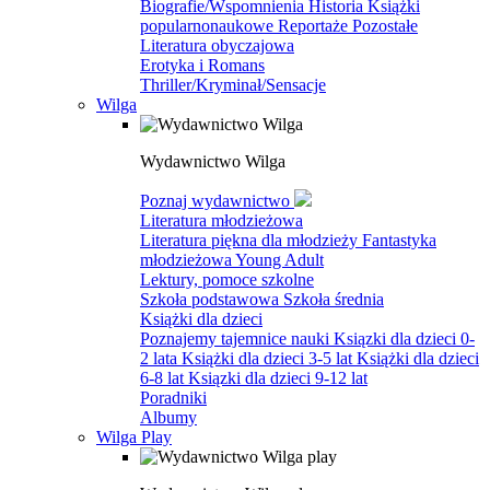
Biografie/Wspomnienia
Historia
Książki
popularnonaukowe
Reportaże
Pozostałe
Literatura obyczajowa
Erotyka i Romans
Thriller/Kryminał/Sensacje
Wilga
Wydawnictwo Wilga
Poznaj wydawnictwo
Literatura młodzieżowa
Literatura piękna dla młodzieży
Fantastyka
młodzieżowa
Young Adult
Lektury, pomoce szkolne
Szkoła podstawowa
Szkoła średnia
Książki dla dzieci
Poznajemy tajemnice nauki
Ksiązki dla dzieci 0-
2 lata
Książki dla dzieci 3-5 lat
Książki dla dzieci
6-8 lat
Ksiązki dla dzieci 9-12 lat
Poradniki
Albumy
Wilga Play