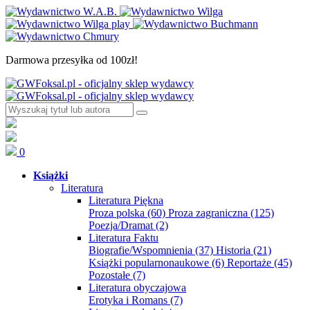
Darmowa przesyłka od 100zł!
0
Książki
Literatura
Literatura Piękna
Proza polska
(60)
Proza zagraniczna
(125)
Poezja/Dramat
(2)
Literatura Faktu
Biografie/Wspomnienia
(37)
Historia
(21)
Książki popularnonaukowe
(6)
Reportaże
(45)
Pozostałe
(7)
Literatura obyczajowa
Erotyka i Romans
(7)