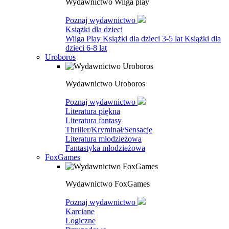
Wydawnictwo Wilga play
Poznaj wydawnictwo
Książki dla dzieci
Wilga Play
Książki dla dzieci 3-5 lat
Książki dla
dzieci 6-8 lat
Uroboros
Wydawnictwo Uroboros
Poznaj wydawnictwo
Literatura piękna
Literatura fantasy
Thriller/Kryminał/Sensacje
Literatura młodzieżowa
Fantastyka młodzieżowa
FoxGames
Wydawnictwo FoxGames
Poznaj wydawnictwo
Karciane
Logiczne