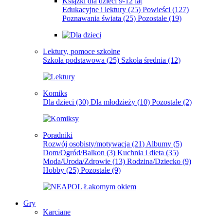
Książki dla dzieci 9-12 lat
Edukacyjne i lektury
(25)
Powieści
(127)
Poznawania świata
(25)
Pozostałe
(19)
Lektury, pomoce szkolne
Szkoła podstawowa
(25)
Szkoła średnia
(12)
Komiks
Dla dzieci
(30)
Dla młodzieży
(10)
Pozostałe
(2)
Poradniki
Rozwój osobisty/motywacja
(21)
Albumy
(5)
Dom/Ogród/Balkon
(3)
Kuchnia i dieta
(35)
Moda/Uroda/Zdrowie
(13)
Rodzina/Dziecko
(9)
Hobby
(25)
Pozostałe
(9)
Gry
Karciane