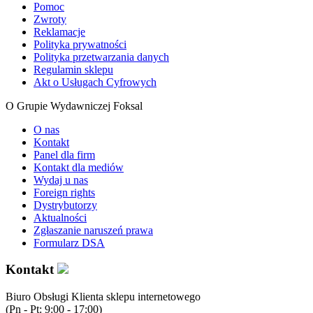
Pomoc
Zwroty
Reklamacje
Polityka prywatności
Polityka przetwarzania danych
Regulamin sklepu
Akt o Usługach Cyfrowych
O Grupie Wydawniczej Foksal
O nas
Kontakt
Panel dla firm
Kontakt dla mediów
Wydaj u nas
Foreign rights
Dystrybutorzy
Aktualności
Zgłaszanie naruszeń prawa
Formularz DSA
Kontakt
Biuro Obsługi Klienta sklepu internetowego
(Pn - Pt: 9:00 - 17:00)