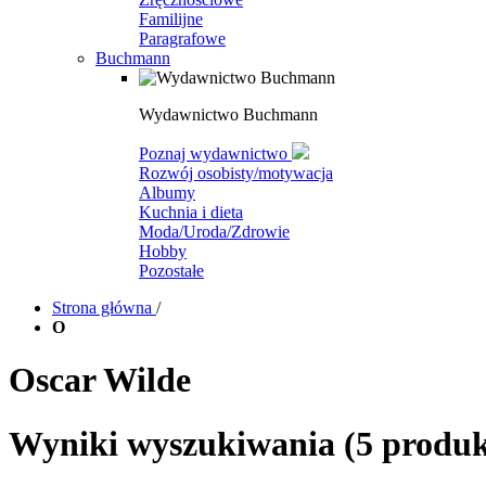
Familijne
Paragrafowe
Buchmann
Wydawnictwo Buchmann
Poznaj wydawnictwo
Rozwój osobisty/motywacja
Albumy
Kuchnia i dieta
Moda/Uroda/Zdrowie
Hobby
Pozostałe
Strona główna
/
O
Oscar Wilde
Wyniki wyszukiwania
(5 produ