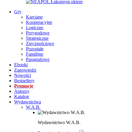
Gry
Karciane
Kooperacyjne
Logiczne
Przygodowe
Strategiczne
Zręcznościowe
Pozostałe
Familijne
Paragrafowe
Ebooki
Zapowiedzi
Nowości
Bestsellery
Promocje
Autorzy
Katalog
Wydawnictwa
W.A.B.
Wydawnictwo W.A.B.