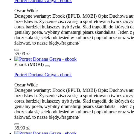
Portret Doriana Graya - ebook
Oscar Wilde
Dostępne warianty:
Ebook (EPUB, MOBI)
Opis:
Duchowa auto
przedstawia. Życzenie ziszcza się, a sportretowana twarz zacz
coraz bardziej hulaszczy tryb życia. Ślad tragedii, do których 
genialny poeta, wybitny dramaturgi pisarz skandalista. Jeden
doczekała się setek odniesień w kulturze i popkulturze oraz w
żałować, to nasze błędy./fragment/
35,99 zł
Ebook (MOBI)
Portret Doriana Graya - ebook
Oscar Wilde
Dostępne warianty:
Ebook (EPUB, MOBI)
Opis:
Duchowa auto
przedstawia. Życzenie ziszcza się, a sportretowana twarz zacz
coraz bardziej hulaszczy tryb życia. Ślad tragedii, do których 
genialny poeta, wybitny dramaturgi pisarz skandalista. Jeden
doczekała się setek odniesień w kulturze i popkulturze oraz w
żałować, to nasze błędy./fragment/
35,99 zł