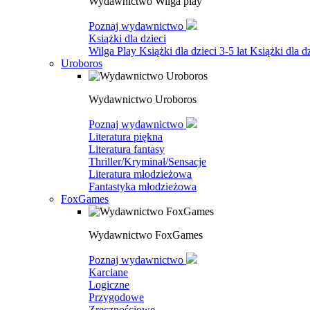
Wydawnictwo Wilga play
Poznaj wydawnictwo
Książki dla dzieci
Wilga Play
Książki dla dzieci 3-5 lat
Książki dla dz
Uroboros
Wydawnictwo Uroboros
Poznaj wydawnictwo
Literatura piękna
Literatura fantasy
Thriller/Kryminał/Sensacje
Literatura młodzieżowa
Fantastyka młodzieżowa
FoxGames
Wydawnictwo FoxGames
Poznaj wydawnictwo
Karciane
Logiczne
Przygodowe
Zręcznościowe