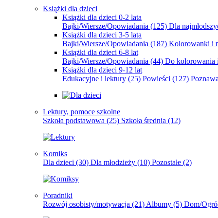
Książki dla dzieci
Książki dla dzieci 0-2 lata
Bajki/Wiersze/Opowiadania
(125)
Dla najmłodsz
Książki dla dzieci 3-5 lata
Bajki/Wiersze/Opowiadania
(187)
Kolorowanki i 
Książki dla dzieci 6-8 lat
Bajki/Wiersze/Opowiadania
(44)
Do kolorowania i
Książki dla dzieci 9-12 lat
Edukacyjne i lektury
(25)
Powieści
(127)
Poznawa
Lektury, pomoce szkolne
Szkoła podstawowa
(25)
Szkoła średnia
(12)
Komiks
Dla dzieci
(30)
Dla młodzieży
(10)
Pozostałe
(2)
Poradniki
Rozwój osobisty/motywacja
(21)
Albumy
(5)
Dom/Ogró