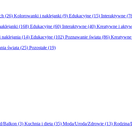
ych
(26)
Kolorowanki i naklejanki
(9)
Edukacyjne
(15)
Interaktywne
(7
naklejanki
(168)
Edukacyjne
(60)
Interaktywne
(40)
Kreatywne i aktyw
 naklejania
(14)
Edukacyjne
(102)
Poznawanie świata
(86)
Kreatywne 
nia świata
(25)
Pozostałe
(19)
d/Balkon
(3)
Kuchnia i dieta
(35)
Moda/Uroda/Zdrowie
(13)
Rodzina/