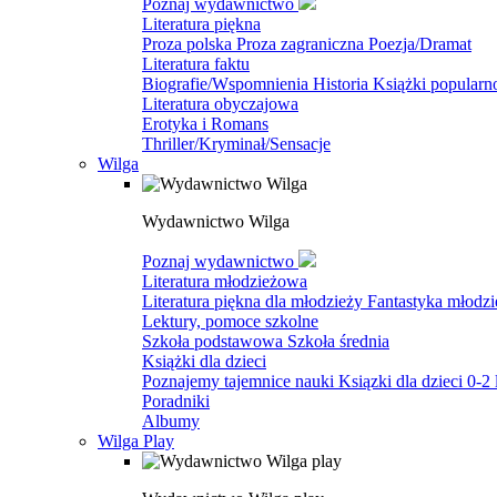
Poznaj wydawnictwo
Literatura piękna
Proza polska
Proza zagraniczna
Poezja/Dramat
Literatura faktu
Biografie/Wspomnienia
Historia
Książki popular
Literatura obyczajowa
Erotyka i Romans
Thriller/Kryminał/Sensacje
Wilga
Wydawnictwo Wilga
Poznaj wydawnictwo
Literatura młodzieżowa
Literatura piękna dla młodzieży
Fantastyka młodz
Lektury, pomoce szkolne
Szkoła podstawowa
Szkoła średnia
Książki dla dzieci
Poznajemy tajemnice nauki
Ksiązki dla dzieci 0-2 
Poradniki
Albumy
Wilga Play