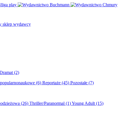
/Dramat
(2)
 popularnonaukowe
(6)
Reportaże
(45)
Pozostałe
(7)
młodzieżowa
(26)
Thriller/Paranormal
(1)
Young Adult
(15)