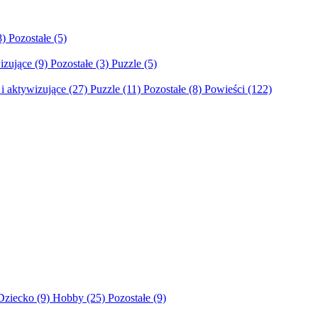
8)
Pozostałe
(5)
izujące
(9)
Pozostałe
(3)
Puzzle
(5)
i aktywizujące
(27)
Puzzle
(11)
Pozostałe
(8)
Powieści
(122)
Dziecko
(9)
Hobby
(25)
Pozostałe
(9)