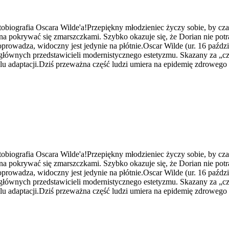
biografia Oscara Wilde'a!Przepiękny młodzieniec życzy sobie, by czas z
yna pokrywać się zmarszczkami. Szybko okazuje się, że Dorian nie pot
doprowadza, widoczny jest jedynie na płótnie.Oscar Wilde (ur. 16 paźdz
 z głównych przedstawicieli modernistycznego estetyzmu. Skazany za „
ielu adaptacji.Dziś przeważna część ludzi umiera na epidemię zdrowego
biografia Oscara Wilde'a!Przepiękny młodzieniec życzy sobie, by czas z
yna pokrywać się zmarszczkami. Szybko okazuje się, że Dorian nie pot
doprowadza, widoczny jest jedynie na płótnie.Oscar Wilde (ur. 16 paźdz
 z głównych przedstawicieli modernistycznego estetyzmu. Skazany za „
ielu adaptacji.Dziś przeważna część ludzi umiera na epidemię zdrowego