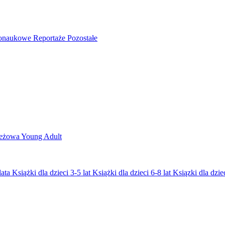
nonaukowe
Reportaże
Pozostałe
ieżowa
Young Adult
lata
Książki dla dzieci 3-5 lat
Książki dla dzieci 6-8 lat
Ksiązki dla dziec