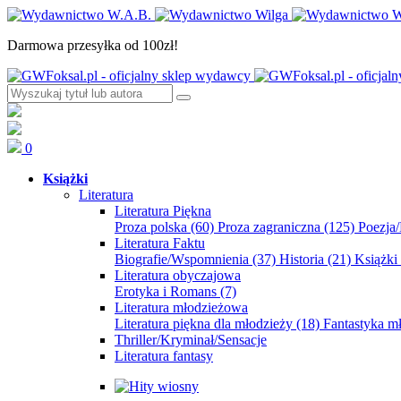
Darmowa przesyłka od 100zł!
0
Książki
Literatura
Literatura Piękna
Proza polska
(60)
Proza zagraniczna
(125)
Poezja
Literatura Faktu
Biografie/Wspomnienia
(37)
Historia
(21)
Książki
Literatura obyczajowa
Erotyka i Romans
(7)
Literatura młodzieżowa
Literatura piękna dla młodzieży
(18)
Fantastyka 
Thriller/Kryminał/Sensacje
Literatura fantasy