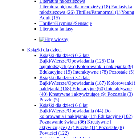
Literatura młodzieżowa
Literatura piękna dla młodzieży
(18)
Fantastyka
młodzieżowa
(26)
Thriller/Paranormal
(1)
Young
Adult
(15)
Thriller/Kryminał/Sensacje
Literatura fantasy
Książki dla dzieci
Książki dla dzieci 0-2 lata
Bajki/Wiersze/Opowiadania
(125)
Dla
najmłodszych
(26)
Kolorowanki i naklejanki
(9)
Edukacyjne
(15)
Interaktywne
(78)
Pozostałe
(5)
Książki dla dzieci 3-5 lata
Bajki/Wiersze/Opowiadania
(187)
Kolorowanki i
naklejanki
(168)
Edukacyjne
(60)
Interaktywne
(40)
Kreatywne i aktywizujące
(9)
Pozostałe
(3)
Puzzle
(5)
Książki dla dzieci 6-8 lat
Bajki/Wiersze/Opowiadania
(44)
Do
kolorowania i naklejania
(14)
Edukacyjne
(102)
Poznawanie świata
(86)
Kreatywne i
aktywizujące
(27)
Puzzle
(11)
Pozostałe
(8)
Powieści
(122)