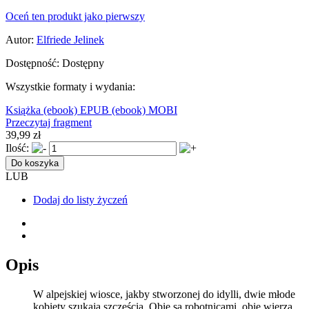
Oceń ten produkt jako pierwszy
Autor:
Elfriede Jelinek
Dostępność:
Dostępny
Wszystkie formaty i wydania:
Książka
(ebook) EPUB
(ebook) MOBI
Przeczytaj fragment
39,99 zł
Ilość:
Do koszyka
LUB
Dodaj do listy życzeń
Opis
W alpejskiej wiosce, jakby stworzonej do idylli, dwie młode
kobiety szukają szczęścia. Obie są robotnicami, obie wierzą,