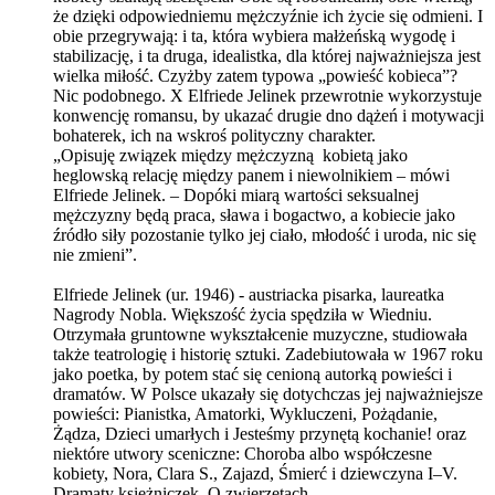
że dzięki odpowiedniemu mężczyźnie ich życie się odmieni. I
obie przegrywają: i ta, która wybiera małżeńską wygodę i
stabilizację, i ta druga, idealistka, dla której najważniejsza jest
wielka miłość. Czyżby zatem typowa „powieść kobieca”?
Nic podobnego. X Elfriede Jelinek przewrotnie wykorzystuje
konwencję romansu, by ukazać drugie dno dążeń i motywacji
bohaterek, ich na wskroś polityczny charakter.
„Opisuję związek między mężczyzną kobietą jako
heglowską relację między panem i niewolnikiem – mówi
Elfriede Jelinek. – Dopóki miarą wartości seksualnej
mężczyzny będą praca, sława i bogactwo, a kobiecie jako
źródło siły pozostanie tylko jej ciało, młodość i uroda, nic się
nie zmieni”.
Elfriede Jelinek (ur. 1946) - austriacka pisarka, laureatka
Nagrody Nobla. Większość życia spędziła w Wiedniu.
Otrzymała gruntowne wykształcenie muzyczne, studiowała
także teatrologię i historię sztuki. Zadebiutowała w 1967 roku
jako poetka, by potem stać się cenioną autorką powieści i
dramatów. W Polsce ukazały się dotychczas jej najważniejsze
powieści: Pianistka, Amatorki, Wykluczeni, Pożądanie,
Żądza, Dzieci umarłych i Jesteśmy przynętą kochanie! oraz
niektóre utwory sceniczne: Choroba albo współczesne
kobiety, Nora, Clara S., Zajazd, Śmierć i dziewczyna I–V.
Dramaty księżniczek, O zwierzętach,