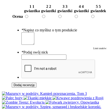
1
1
2
2
3
3
4
4
5
5
gwiazdka
gwiazdki
gwiazdki
gwiazdki
gwiazdek
Ocena
*
Napisz co myślisz o tym produkcie
Limit znaków:
*
Podaj swój nick
Dodaj recenzję