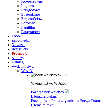
Kooperacyjne
Logiczne
Przygodowe
Strategiczne
Zręcznościowe
Pozostałe
Familijne
Paragrafowe
Ebooki
Zapowiedzi
Nowości
Bestsellery
Promocje
Autorzy
Katalog
Wydawnictwa
W.A.B.
Wydawnictwo W.A.B.
Poznaj wydawnictwo
Literatura piękna
Proza polska
Proza zagraniczna
Poezja/Dramat
Literatura faktu