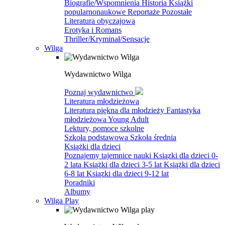
Biografie/Wspomnienia
Historia
Książki
popularnonaukowe
Reportaże
Pozostałe
Literatura obyczajowa
Erotyka i Romans
Thriller/Kryminał/Sensacje
Wilga
Wydawnictwo Wilga
Poznaj wydawnictwo
Literatura młodzieżowa
Literatura piękna dla młodzieży
Fantastyka
młodzieżowa
Young Adult
Lektury, pomoce szkolne
Szkoła podstawowa
Szkoła średnia
Książki dla dzieci
Poznajemy tajemnice nauki
Ksiązki dla dzieci 0-
2 lata
Książki dla dzieci 3-5 lat
Książki dla dzieci
6-8 lat
Ksiązki dla dzieci 9-12 lat
Poradniki
Albumy
Wilga Play