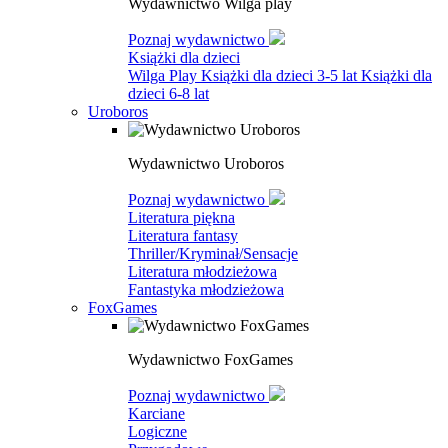
Wydawnictwo Wilga play
Poznaj wydawnictwo
Książki dla dzieci
Wilga Play
Książki dla dzieci 3-5 lat
Książki dla
dzieci 6-8 lat
Uroboros
Wydawnictwo Uroboros
Poznaj wydawnictwo
Literatura piękna
Literatura fantasy
Thriller/Kryminał/Sensacje
Literatura młodzieżowa
Fantastyka młodzieżowa
FoxGames
Wydawnictwo FoxGames
Poznaj wydawnictwo
Karciane
Logiczne