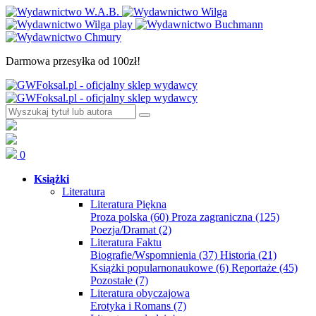
Darmowa przesyłka od 100zł!
0
Książki
Literatura
Literatura Piękna
Proza polska
(60)
Proza zagraniczna
(125)
Poezja/Dramat
(2)
Literatura Faktu
Biografie/Wspomnienia
(37)
Historia
(21)
Książki popularnonaukowe
(6)
Reportaże
(45)
Pozostałe
(7)
Literatura obyczajowa
Erotyka i Romans
(7)