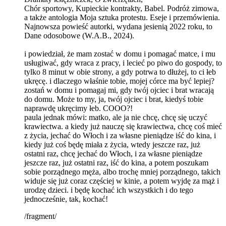
Chór sportowy, Kupieckie kontrakty, Babel. Podróż zimowa,
a także antologia Moja sztuka protestu. Eseje i przemówienia.
Najnowsza powieść autorki, wydana jesienią 2022 roku, to
Dane odosobowe (W.A.B., 2024).
i powiedział, że mam zostać w domu i pomagać matce, i mu
usługiwać, gdy wraca z pracy, i lecieć po piwo do gospody, to
tylko 8 minut w obie strony, a gdy potrwa to dłużej, to ci łeb
ukręcę. i dlaczego właśnie tobie, mojej córce ma być lepiej?
zostań w domu i pomagaj mi, gdy twój ojciec i brat wracają
do domu. Może to my, ja, twój ojciec i brat, kiedyś tobie
naprawdę ukręcimy łeb. COOO?!
paula jednak mówi: matko, ale ja nie chcę, chcę się uczyć
krawiectwa. a kiedy już nauczę się krawiectwa, chcę coś mieć
z życia, jechać do Włoch i za własne pieniądze iść do kina, i
kiedy już coś będę miała z życia, wtedy jeszcze raz, już
ostatni raz, chcę jechać do Włoch, i za własne pieniądze
jeszcze raz, już ostatni raz, iść do kina, a potem poszukam
sobie porządnego męża, albo trochę mniej porządnego, takich
widuje się już coraz częściej w kinie, a potem wyjdę za mąż i
urodzę dzieci. i będę kochać ich wszystkich i do tego
jednocześnie, tak, kochać!
/fragment/