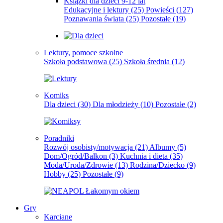
Książki dla dzieci 9-12 lat
Edukacyjne i lektury
(25)
Powieści
(127)
Poznawania świata
(25)
Pozostałe
(19)
Lektury, pomoce szkolne
Szkoła podstawowa
(25)
Szkoła średnia
(12)
Komiks
Dla dzieci
(30)
Dla młodzieży
(10)
Pozostałe
(2)
Poradniki
Rozwój osobisty/motywacja
(21)
Albumy
(5)
Dom/Ogród/Balkon
(3)
Kuchnia i dieta
(35)
Moda/Uroda/Zdrowie
(13)
Rodzina/Dziecko
(9)
Hobby
(25)
Pozostałe
(9)
Gry
Karciane