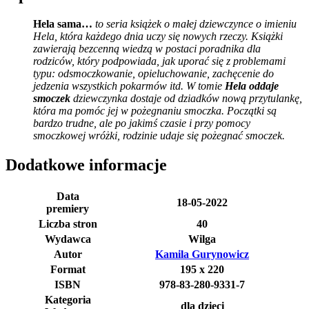
Hela sama…
to seria książek o małej dziewczynce o imieniu
Hela, która każdego dnia uczy się nowych rzeczy. Książki
zawierają bezcenną wiedzą w postaci poradnika dla
rodziców, który podpowiada, jak uporać się z problemami
typu: odsmoczkowanie, opieluchowanie, zachęcenie do
jedzenia wszystkich pokarmów itd. W tomie
Hela oddaje
smoczek
dziewczynka dostaje od dziadków nową przytulankę,
która ma pomóc jej w pożegnaniu smoczka. Początki są
bardzo trudne, ale po jakimś czasie i przy pomocy
smoczkowej wróżki, rodzinie udaje się pożegnać smoczek.
Dodatkowe informacje
Data
18-05-2022
premiery
Liczba stron
40
Wydawca
Wilga
Autor
Kamila Gurynowicz
Format
195 x 220
ISBN
978-83-280-9331-7
Kategoria
dla dzieci