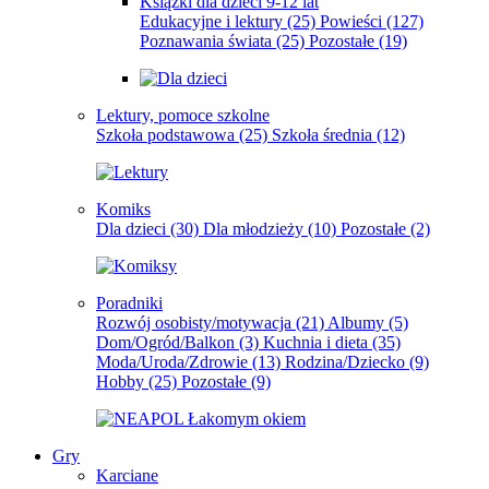
Książki dla dzieci 9-12 lat
Edukacyjne i lektury
(25)
Powieści
(127)
Poznawania świata
(25)
Pozostałe
(19)
Lektury, pomoce szkolne
Szkoła podstawowa
(25)
Szkoła średnia
(12)
Komiks
Dla dzieci
(30)
Dla młodzieży
(10)
Pozostałe
(2)
Poradniki
Rozwój osobisty/motywacja
(21)
Albumy
(5)
Dom/Ogród/Balkon
(3)
Kuchnia i dieta
(35)
Moda/Uroda/Zdrowie
(13)
Rodzina/Dziecko
(9)
Hobby
(25)
Pozostałe
(9)
Gry
Karciane