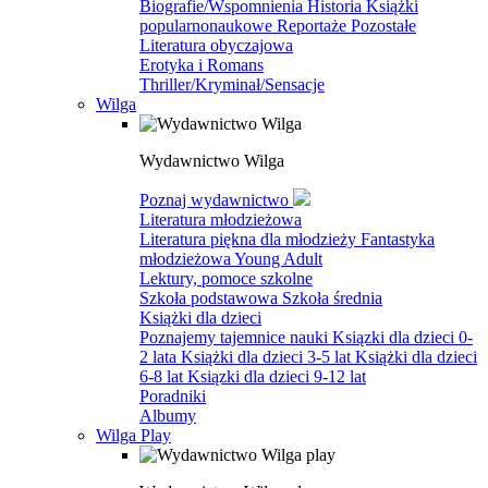
Biografie/Wspomnienia
Historia
Książki
popularnonaukowe
Reportaże
Pozostałe
Literatura obyczajowa
Erotyka i Romans
Thriller/Kryminał/Sensacje
Wilga
Wydawnictwo Wilga
Poznaj wydawnictwo
Literatura młodzieżowa
Literatura piękna dla młodzieży
Fantastyka
młodzieżowa
Young Adult
Lektury, pomoce szkolne
Szkoła podstawowa
Szkoła średnia
Książki dla dzieci
Poznajemy tajemnice nauki
Ksiązki dla dzieci 0-
2 lata
Książki dla dzieci 3-5 lat
Książki dla dzieci
6-8 lat
Ksiązki dla dzieci 9-12 lat
Poradniki
Albumy
Wilga Play