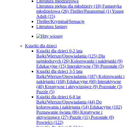
Literatura młodzieżowa
Literatura piękna dla młodzieży
(18)
Fantastyka
młodzieżowa
(26)
Thriller/Paranormal
(1)
Young
Adult
(15)
Thriller/Kryminał/Sensacje
Literatura fantasy
Książki dla dzieci
Książki dla dzieci 0-2 lata
Bajki/Wiersze/Opowiadania
(125)
Dla
najmłodszych
(26)
Kolorowanki i naklejanki
(9)
Edukacyjne
(15)
Interaktywne
(78)
Pozostałe
(5)
Książki dla dzieci 3-5 lata
Bajki/Wiersze/Opowiadania
(187)
Kolorowanki i
naklejanki
(168)
Edukacyjne
(60)
Interaktywne
(40)
Kreatywne i aktywizujące
(9)
Pozostałe
(3)
Puzzle
(5)
Książki dla dzieci 6-8 lat
Bajki/Wiersze/Opowiadania
(44)
Do
kolorowania i naklejania
(14)
Edukacyjne
(102)
Poznawanie świata
(86)
Kreatywne i
aktywizujące
(27)
Puzzle
(11)
Pozostałe
(8)
Powieści
(122)