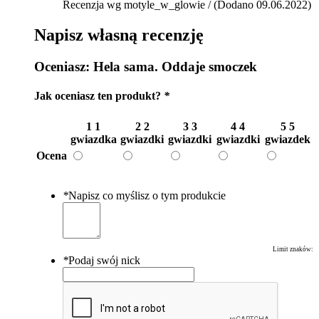
Recenzja wg motyle_w_glowie / (Dodano 09.06.2022)
Napisz własną recenzję
Oceniasz:
Hela sama. Oddaje smoczek
Jak oceniasz ten produkt?
*
1
1
2
2
3
3
4
4
5
5
gwiazdka
gwiazdki
gwiazdki
gwiazdki
gwiazdek
Ocena
*
Napisz co myślisz o tym produkcie
Limit znaków:
*
Podaj swój nick