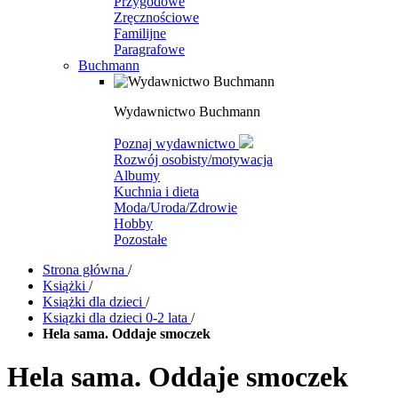
Przygodowe
Zręcznościowe
Familijne
Paragrafowe
Buchmann
Wydawnictwo Buchmann
Poznaj wydawnictwo
Rozwój osobisty/motywacja
Albumy
Kuchnia i dieta
Moda/Uroda/Zdrowie
Hobby
Pozostałe
Strona główna
/
Książki
/
Książki dla dzieci
/
Ksiązki dla dzieci 0-2 lata
/
Hela sama. Oddaje smoczek
Hela sama. Oddaje smoczek