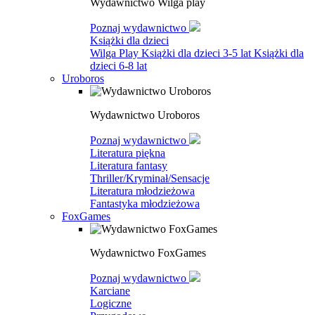
Wydawnictwo Wilga play
Poznaj wydawnictwo
Książki dla dzieci
Wilga Play
Książki dla dzieci 3-5 lat
Książki dla
dzieci 6-8 lat
Uroboros
Wydawnictwo Uroboros
Poznaj wydawnictwo
Literatura piękna
Literatura fantasy
Thriller/Kryminał/Sensacje
Literatura młodzieżowa
Fantastyka młodzieżowa
FoxGames
Wydawnictwo FoxGames
Poznaj wydawnictwo
Karciane
Logiczne