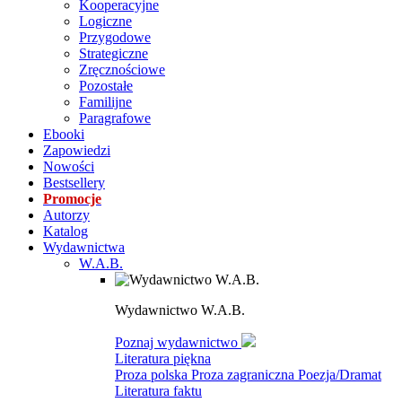
Kooperacyjne
Logiczne
Przygodowe
Strategiczne
Zręcznościowe
Pozostałe
Familijne
Paragrafowe
Ebooki
Zapowiedzi
Nowości
Bestsellery
Promocje
Autorzy
Katalog
Wydawnictwa
W.A.B.
Wydawnictwo W.A.B.
Poznaj wydawnictwo
Literatura piękna
Proza polska
Proza zagraniczna
Poezja/Dramat
Literatura faktu