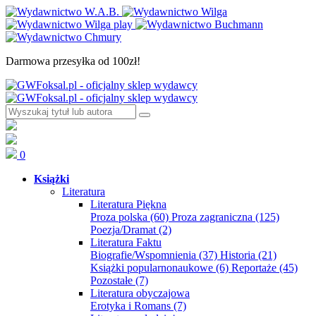
Darmowa przesyłka od 100zł!
0
Książki
Literatura
Literatura Piękna
Proza polska
(60)
Proza zagraniczna
(125)
Poezja/Dramat
(2)
Literatura Faktu
Biografie/Wspomnienia
(37)
Historia
(21)
Książki popularnonaukowe
(6)
Reportaże
(45)
Pozostałe
(7)
Literatura obyczajowa
Erotyka i Romans
(7)