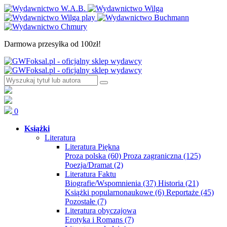
Darmowa przesyłka od 100zł!
0
Książki
Literatura
Literatura Piękna
Proza polska
(60)
Proza zagraniczna
(125)
Poezja/Dramat
(2)
Literatura Faktu
Biografie/Wspomnienia
(37)
Historia
(21)
Książki popularnonaukowe
(6)
Reportaże
(45)
Pozostałe
(7)
Literatura obyczajowa
Erotyka i Romans
(7)