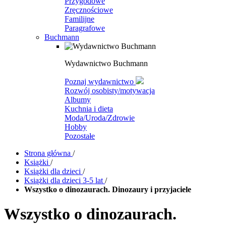
Przygodowe
Zręcznościowe
Familijne
Paragrafowe
Buchmann
Wydawnictwo Buchmann
Poznaj wydawnictwo
Rozwój osobisty/motywacja
Albumy
Kuchnia i dieta
Moda/Uroda/Zdrowie
Hobby
Pozostałe
Strona główna
/
Książki
/
Książki dla dzieci
/
Książki dla dzieci 3-5 lat
/
Wszystko o dinozaurach. Dinozaury i przyjaciele
Wszystko o dinozaurach.