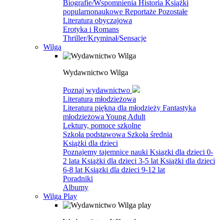
Biografie/Wspomnienia
Historia
Książki
popularnonaukowe
Reportaże
Pozostałe
Literatura obyczajowa
Erotyka i Romans
Thriller/Kryminał/Sensacje
Wilga
Wydawnictwo Wilga
Poznaj wydawnictwo
Literatura młodzieżowa
Literatura piękna dla młodzieży
Fantastyka
młodzieżowa
Young Adult
Lektury, pomoce szkolne
Szkoła podstawowa
Szkoła średnia
Książki dla dzieci
Poznajemy tajemnice nauki
Ksiązki dla dzieci 0-
2 lata
Książki dla dzieci 3-5 lat
Książki dla dzieci
6-8 lat
Ksiązki dla dzieci 9-12 lat
Poradniki
Albumy
Wilga Play