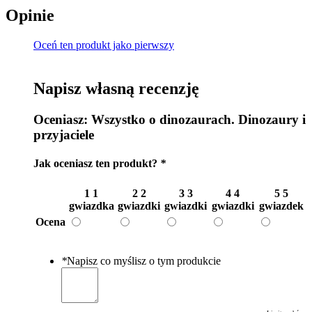
Opinie
Oceń ten produkt jako pierwszy
Napisz własną recenzję
Oceniasz:
Wszystko o dinozaurach. Dinozaury i
przyjaciele
Jak oceniasz ten produkt?
*
1
1
2
2
3
3
4
4
5
5
gwiazdka
gwiazdki
gwiazdki
gwiazdki
gwiazdek
Ocena
*
Napisz co myślisz o tym produkcie