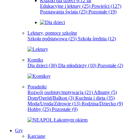
Książki dla dzieci 9-12 lat
Edukacyjne i lektury
(25)
Powieści
(127)
Poznawania świata
(25)
Pozostałe
(19)
Lektury, pomoce szkolne
Szkoła podstawowa
(25)
Szkoła średnia
(12)
Komiks
Dla dzieci
(30)
Dla młodzieży
(10)
Pozostałe
(2)
Poradniki
Rozwój osobisty/motywacja
(21)
Albumy
(5)
Dom/Ogród/Balkon
(3)
Kuchnia i dieta
(35)
Moda/Uroda/Zdrowie
(13)
Rodzina/Dziecko
(9)
Hobby
(25)
Pozostałe
(9)
Gry
Karciane