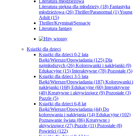
Literatura młodzieżowa
Literatura piękna dla młodzieży
(18)
Fantastyka
młodzieżowa
(26)
Thriller/Paranormal
(1)
Young
Adult
(15)
Thriller/Kryminał/Sensacje
Literatura fantasy
Książki dla dzieci
Książki dla dzieci 0-2 lata
Bajki/Wiersze/Opowiadania
(125)
Dla
najmłodszych
(26)
Kolorowanki i naklejanki
(9)
Edukacyjne
(15)
Interaktywne
(78)
Pozostałe
(5)
Książki dla dzieci 3-5 lata
Bajki/Wiersze/Opowiadania
(187)
Kolorowanki i
naklejanki
(168)
Edukacyjne
(60)
Interaktywne
(40)
Kreatywne i aktywizujące
(9)
Pozostałe
(3)
Puzzle
(5)
Książki dla dzieci 6-8 lat
Bajki/Wiersze/Opowiadania
(44)
Do
kolorowania i naklejania
(14)
Edukacyjne
(102)
Poznawanie świata
(86)
Kreatywne i
aktywizujące
(27)
Puzzle
(11)
Pozostałe
(8)
Powieści
(122)