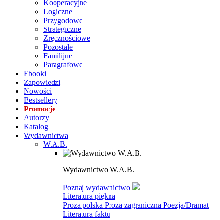
Kooperacyjne
Logiczne
Przygodowe
Strategiczne
Zręcznościowe
Pozostałe
Familijne
Paragrafowe
Ebooki
Zapowiedzi
Nowości
Bestsellery
Promocje
Autorzy
Katalog
Wydawnictwa
W.A.B.
Wydawnictwo W.A.B.
Poznaj wydawnictwo
Literatura piękna
Proza polska
Proza zagraniczna
Poezja/Dramat
Literatura faktu