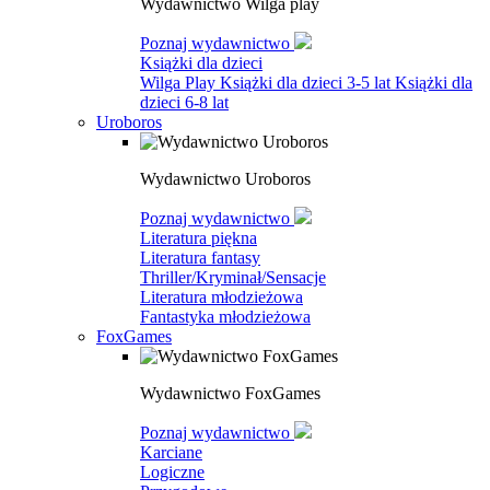
Wydawnictwo Wilga play
Poznaj wydawnictwo
Książki dla dzieci
Wilga Play
Książki dla dzieci 3-5 lat
Książki dla
dzieci 6-8 lat
Uroboros
Wydawnictwo Uroboros
Poznaj wydawnictwo
Literatura piękna
Literatura fantasy
Thriller/Kryminał/Sensacje
Literatura młodzieżowa
Fantastyka młodzieżowa
FoxGames
Wydawnictwo FoxGames
Poznaj wydawnictwo
Karciane
Logiczne