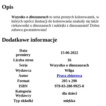
Opis
Wszystko o dinozaurach
to seria prostych kolorowanek, w
których oprócz ilustracji do kolorowania znalazły się także
ciekawostki o dinozaurach i naklejki z dinozaurami! Dobra
zabawa gwarantowana!
Dodatkowe informacje
Data
15-06-2022
premiery
Liczba stron
16
Seria
Wszystko o dinozaurach
Wydawca
Wilga
Autor
Praca zbiorowa
Format
205 x 290
ISBN
978-83-280-9925-8
Kategoria
dla dzieci
Wydawcy
Typ okładki
miękka