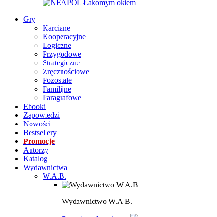
Gry
Karciane
Kooperacyjne
Logiczne
Przygodowe
Strategiczne
Zręcznościowe
Pozostałe
Familijne
Paragrafowe
Ebooki
Zapowiedzi
Nowości
Bestsellery
Promocje
Autorzy
Katalog
Wydawnictwa
W.A.B.
Wydawnictwo W.A.B.