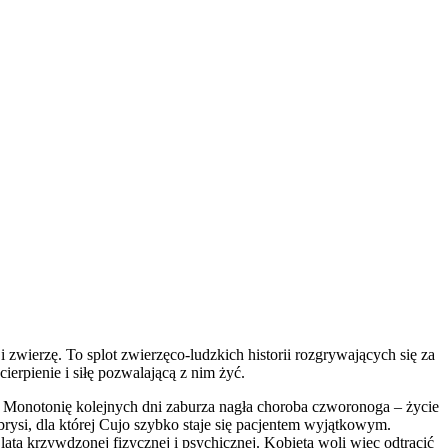
i zwierzę. To splot zwierzęco-ludzkich historii rozgrywających się za
erpienie i siłę pozwalającą z nim żyć.
. Monotonię kolejnych dni zaburza nagła choroba czworonoga – życie
rysi, dla której Cujo szybko staje się pacjentem wyjątkowym.
 lata krzywdzonej fizycznej i psychicznej. Kobieta woli więc odtrącić