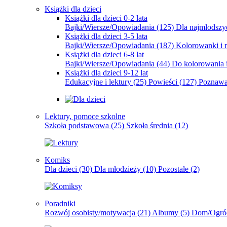
Książki dla dzieci
Książki dla dzieci 0-2 lata
Bajki/Wiersze/Opowiadania
(125)
Dla najmłodsz
Książki dla dzieci 3-5 lata
Bajki/Wiersze/Opowiadania
(187)
Kolorowanki i 
Książki dla dzieci 6-8 lat
Bajki/Wiersze/Opowiadania
(44)
Do kolorowania i
Książki dla dzieci 9-12 lat
Edukacyjne i lektury
(25)
Powieści
(127)
Poznawa
Lektury, pomoce szkolne
Szkoła podstawowa
(25)
Szkoła średnia
(12)
Komiks
Dla dzieci
(30)
Dla młodzieży
(10)
Pozostałe
(2)
Poradniki
Rozwój osobisty/motywacja
(21)
Albumy
(5)
Dom/Ogró