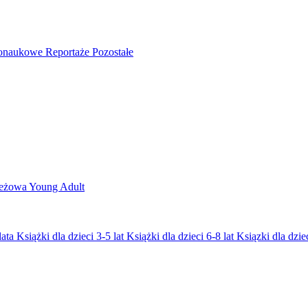
nonaukowe
Reportaże
Pozostałe
ieżowa
Young Adult
lata
Książki dla dzieci 3-5 lat
Książki dla dzieci 6-8 lat
Ksiązki dla dziec