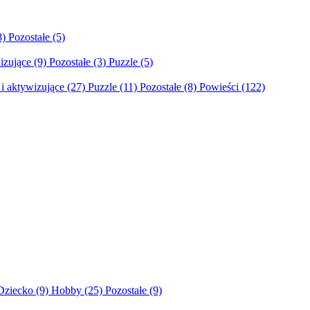
8)
Pozostałe
(5)
izujące
(9)
Pozostałe
(3)
Puzzle
(5)
i aktywizujące
(27)
Puzzle
(11)
Pozostałe
(8)
Powieści
(122)
Dziecko
(9)
Hobby
(25)
Pozostałe
(9)