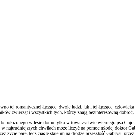
no tej romantycznej łączącej dwoje ludzi, jak i tej łączącej człowieka 
ków zwierząt i wszystkich tych, którzy znają bezinteresowną dobroć, ci
 do położonego w lesie domu tylko w towarzystwie wiernego psa Cujo
 w najtrudniejszych chwilach może liczyć na pomoc młodej doktor Gab
z życie parę, lecz ciągle staje im na drodze przeszłość Gabrysi, przez