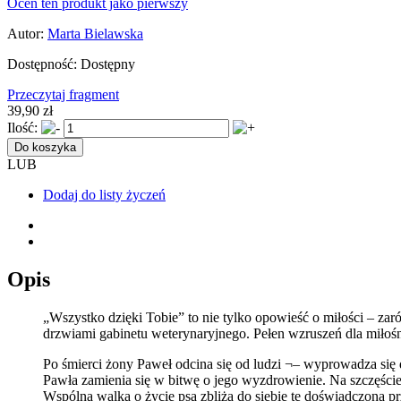
Oceń ten produkt jako pierwszy
Autor:
Marta Bielawska
Dostępność:
Dostępny
Przeczytaj fragment
39,90 zł
Ilość:
Do koszyka
LUB
Dodaj do listy życzeń
Opis
„Wszystko dzięki Tobie” to nie tylko opowieść o miłości – zarów
drzwiami gabinetu weterynaryjnego. Pełen wzruszeń dla miłośni
Po śmierci żony Paweł odcina się od ludzi ¬– wyprowadza się
Pawła zamienia się w bitwę o jego wyzdrowienie. Na szczęście
Wspólna walka o życie psa zbliża do siebie tę doświadczoną prze