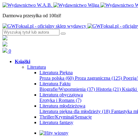
Darmowa przesyłka od 100zł!
0
Książki
Literatura
Literatura Piękna
Proza polska
(60)
Proza zagraniczna
(125)
Poezja
Literatura Faktu
Biografie/Wspomnienia
(37)
Historia
(21)
Książki
Literatura obyczajowa
Erotyka i Romans
(7)
Literatura młodzieżowa
Literatura piękna dla młodzieży
(18)
Fantastyka 
Thriller/Kryminał/Sensacje
Literatura fantasy