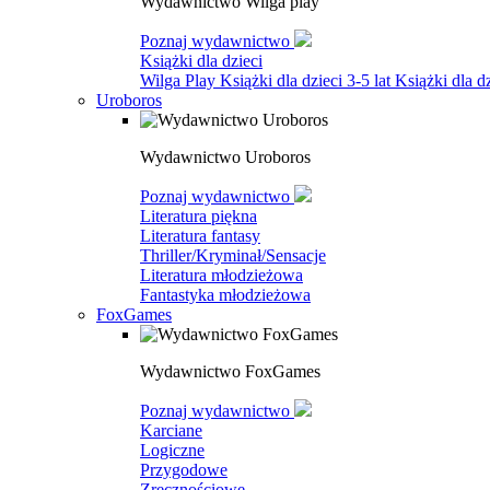
Wydawnictwo Wilga play
Poznaj wydawnictwo
Książki dla dzieci
Wilga Play
Książki dla dzieci 3-5 lat
Książki dla dz
Uroboros
Wydawnictwo Uroboros
Poznaj wydawnictwo
Literatura piękna
Literatura fantasy
Thriller/Kryminał/Sensacje
Literatura młodzieżowa
Fantastyka młodzieżowa
FoxGames
Wydawnictwo FoxGames
Poznaj wydawnictwo
Karciane
Logiczne
Przygodowe
Zręcznościowe