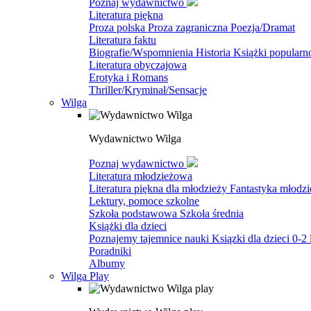
Poznaj wydawnictwo
Literatura piękna
Proza polska
Proza zagraniczna
Poezja/Dramat
Literatura faktu
Biografie/Wspomnienia
Historia
Książki popular
Literatura obyczajowa
Erotyka i Romans
Thriller/Kryminał/Sensacje
Wilga
Wydawnictwo Wilga
Poznaj wydawnictwo
Literatura młodzieżowa
Literatura piękna dla młodzieży
Fantastyka młodz
Lektury, pomoce szkolne
Szkoła podstawowa
Szkoła średnia
Książki dla dzieci
Poznajemy tajemnice nauki
Ksiązki dla dzieci 0-2 
Poradniki
Albumy
Wilga Play