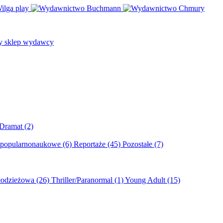
/Dramat
(2)
 popularnonaukowe
(6)
Reportaże
(45)
Pozostałe
(7)
młodzieżowa
(26)
Thriller/Paranormal
(1)
Young Adult
(15)