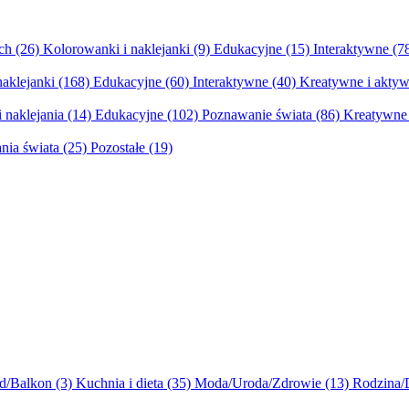
ych
(26)
Kolorowanki i naklejanki
(9)
Edukacyjne
(15)
Interaktywne
(7
naklejanki
(168)
Edukacyjne
(60)
Interaktywne
(40)
Kreatywne i aktyw
 naklejania
(14)
Edukacyjne
(102)
Poznawanie świata
(86)
Kreatywne 
nia świata
(25)
Pozostałe
(19)
d/Balkon
(3)
Kuchnia i dieta
(35)
Moda/Uroda/Zdrowie
(13)
Rodzina/