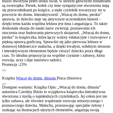
Búzio stworzyła pełen uroku świat, w którym głównymi bohaterami
są zwierzątka. Piesek, kotek czy inne sympatyczne stworzenia stają
się przewodnikami po książce, a mały czytelnik towarzyszy im w
powrocie do domu. Interaktywność „Wracaj do domu, piesku”
sprawia, że dziecko staje się aktywnym uczestnikiem historii –
dzięki temu każda wspólna lektura jest inna i angażująca. To także
doskonała okazja do nauki nazw zwierząt, poznawania ich
otoczenia oraz budowania pierwszych skojarzeń. „Wracaj do domu,
piesku” to książeczka, która łączy walory edukacyjne i rozwojowe z
piękną oprawą graficzną. Sprawdzi się jako pierwsza lektura w
domowej biblioteczce malucha, a dzięki trwałym, solidnym stronom
i interaktywnym elementom będzie cieszyć dziecko przez długi
czas. To idealna propozycja na wspólne czytanie i zabawę, która
rozwija, uczy i daje mnóstwo radości.
Promocja -23%
Książka
Wracaj do domu, dinusiu
Praca zbiorowa
Dostępne warianty:
Książka
Opis:
„Wracaj do domu, dinusiu”
autorstwa Caroliny Búzio to wyjątkowa książeczka interaktywna
stworzona z myślą o najmłodszych czytelnikach. Jej celem jest nie
tylko zabawa, ale również wspieranie rozwoju sensorycznego i
poznawczego dziecka. Maluchy, przesuwając specjalne żetony i
szukając na ilustracjach ukrytych elementów, angażują swoją