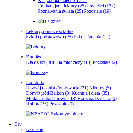
Książki dla dzieci 9-12 lat
Edukacyjne i lektury
(25)
Powieści
(127)
Poznawania świata
(25)
Pozostałe
(19)
Lektury, pomoce szkolne
Szkoła podstawowa
(25)
Szkoła średnia
(12)
Komiks
Dla dzieci
(30)
Dla młodzieży
(10)
Pozostałe
(2)
Poradniki
Rozwój osobisty/motywacja
(21)
Albumy
(5)
Dom/Ogród/Balkon
(3)
Kuchnia i dieta
(35)
Moda/Uroda/Zdrowie
(13)
Rodzina/Dziecko
(9)
Hobby
(25)
Pozostałe
(9)
Gry
Karciane