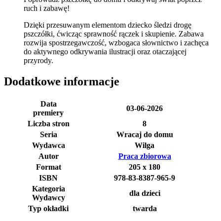
ruch i zabawę!
Dzięki przesuwanym elementom dziecko śledzi drogę
pszczółki, ćwicząc sprawność rączek i skupienie. Zabawa
rozwija spostrzegawczość, wzbogaca słownictwo i zachęca
do aktywnego odkrywania ilustracji oraz otaczającej
przyrody.
Dodatkowe informacje
Data
03-06-2026
premiery
Liczba stron
8
Seria
Wracaj do domu
Wydawca
Wilga
Autor
Praca zbiorowa
Format
205 x 180
ISBN
978-83-8387-965-9
Kategoria
dla dzieci
Wydawcy
Typ okładki
twarda