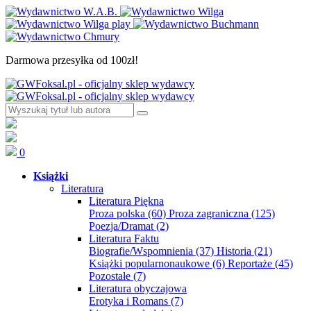
Darmowa przesyłka od 100zł!
0
Książki
Literatura
Literatura Piękna
Proza polska
(60)
Proza zagraniczna
(125)
Poezja/Dramat
(2)
Literatura Faktu
Biografie/Wspomnienia
(37)
Historia
(21)
Książki popularnonaukowe
(6)
Reportaże
(45)
Pozostałe
(7)
Literatura obyczajowa
Erotyka i Romans
(7)