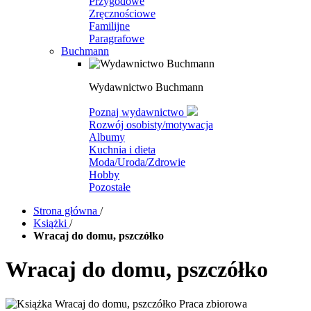
Przygodowe
Zręcznościowe
Familijne
Paragrafowe
Buchmann
Wydawnictwo Buchmann
Poznaj wydawnictwo
Rozwój osobisty/motywacja
Albumy
Kuchnia i dieta
Moda/Uroda/Zdrowie
Hobby
Pozostałe
Strona główna
/
Książki
/
Wracaj do domu, pszczółko
Wracaj do domu, pszczółko