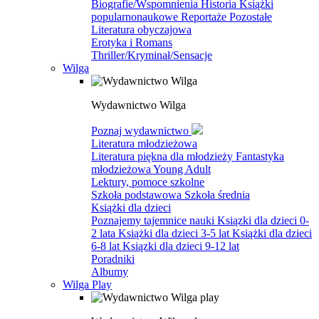
Biografie/Wspomnienia
Historia
Książki
popularnonaukowe
Reportaże
Pozostałe
Literatura obyczajowa
Erotyka i Romans
Thriller/Kryminał/Sensacje
Wilga
Wydawnictwo Wilga
Poznaj wydawnictwo
Literatura młodzieżowa
Literatura piękna dla młodzieży
Fantastyka
młodzieżowa
Young Adult
Lektury, pomoce szkolne
Szkoła podstawowa
Szkoła średnia
Książki dla dzieci
Poznajemy tajemnice nauki
Ksiązki dla dzieci 0-
2 lata
Książki dla dzieci 3-5 lat
Książki dla dzieci
6-8 lat
Ksiązki dla dzieci 9-12 lat
Poradniki
Albumy
Wilga Play