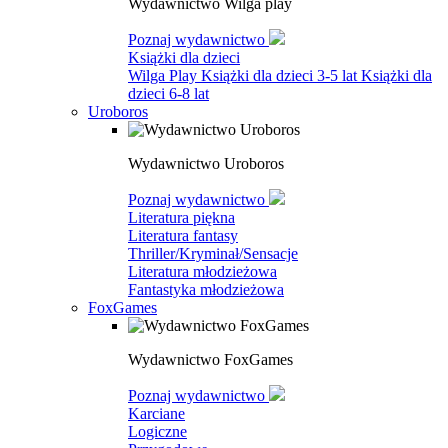
Wydawnictwo Wilga play
Poznaj wydawnictwo
Książki dla dzieci
Wilga Play
Książki dla dzieci 3-5 lat
Książki dla
dzieci 6-8 lat
Uroboros
Wydawnictwo Uroboros
Poznaj wydawnictwo
Literatura piękna
Literatura fantasy
Thriller/Kryminał/Sensacje
Literatura młodzieżowa
Fantastyka młodzieżowa
FoxGames
Wydawnictwo FoxGames
Poznaj wydawnictwo
Karciane
Logiczne