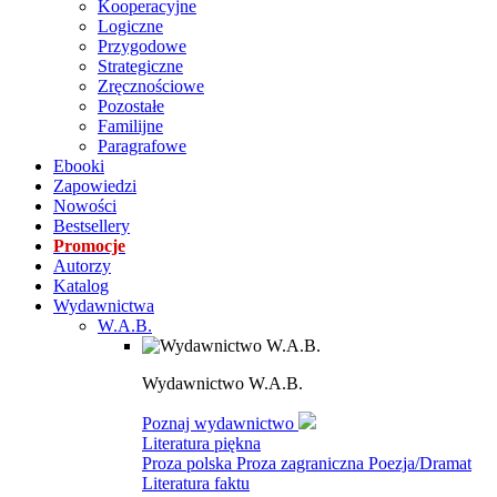
Kooperacyjne
Logiczne
Przygodowe
Strategiczne
Zręcznościowe
Pozostałe
Familijne
Paragrafowe
Ebooki
Zapowiedzi
Nowości
Bestsellery
Promocje
Autorzy
Katalog
Wydawnictwa
W.A.B.
Wydawnictwo W.A.B.
Poznaj wydawnictwo
Literatura piękna
Proza polska
Proza zagraniczna
Poezja/Dramat
Literatura faktu