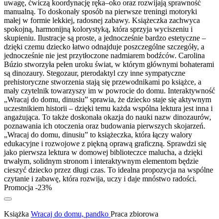
uwagę, ćwiczą koordynację ręka–oko oraz rozwijają sprawność
manualną. To doskonały sposób na pierwsze treningi motoryki
małej w formie lekkiej, radosnej zabawy. Książeczka zachwyca
spokojną, harmonijną kolorystyką, która sprzyja wyciszeniu i
skupieniu. Ilustracje są proste, a jednocześnie bardzo estetyczne –
dzięki czemu dziecko łatwo odnajduje poszczególne szczegóły, a
jednocześnie nie jest przytłoczone nadmiarem bodźców. Carolina
Búzio stworzyła pełen uroku świat, w którym głównymi bohaterami
są dinozaury. Stegozaur, pterodaktyl czy inne sympatyczne
prehistoryczne stworzenia stają się przewodnikami po książce, a
mały czytelnik towarzyszy im w powrocie do domu. Interaktywność
„Wracaj do domu, dinusiu” sprawia, że dziecko staje się aktywnym
uczestnikiem historii – dzięki temu każda wspólna lektura jest inna i
angażująca. To także doskonała okazja do nauki nazw dinozaurów,
poznawania ich otoczenia oraz budowania pierwszych skojarzeń.
„Wracaj do domu, dinusiu” to książeczka, która łączy walory
edukacyjne i rozwojowe z piękną oprawą graficzną. Sprawdzi się
jako pierwsza lektura w domowej biblioteczce malucha, a dzięki
trwałym, solidnym stronom i interaktywnym elementom będzie
cieszyć dziecko przez długi czas. To idealna propozycja na wspólne
czytanie i zabawę, która rozwija, uczy i daje mnóstwo radości.
Promocja -23%
Książka
Wracaj do domu, pandko
Praca zbiorowa