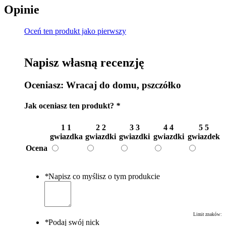
Opinie
Oceń ten produkt jako pierwszy
Napisz własną recenzję
Oceniasz:
Wracaj do domu, pszczółko
Jak oceniasz ten produkt?
*
1
1
2
2
3
3
4
4
5
5
gwiazdka
gwiazdki
gwiazdki
gwiazdki
gwiazdek
Ocena
*
Napisz co myślisz o tym produkcie
Limit znaków:
*
Podaj swój nick