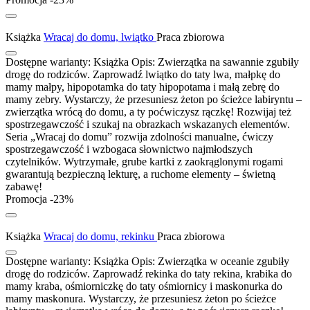
Książka
Wracaj do domu, lwiątko
Praca zbiorowa
Dostępne warianty:
Książka
Opis:
Zwierzątka na sawannie zgubiły
drogę do rodziców. Zaprowadź lwiątko do taty lwa, małpkę do
mamy małpy, hipopotamka do taty hipopotama i małą zebrę do
mamy zebry. Wystarczy, że przesuniesz żeton po ścieżce labiryntu –
zwierzątka wrócą do domu, a ty poćwiczysz rączkę! Rozwijaj też
spostrzegawczość i szukaj na obrazkach wskazanych elementów.
Seria „Wracaj do domu” rozwija zdolności manualne, ćwiczy
spostrzegawczość i wzbogaca słownictwo najmłodszych
czytelników. Wytrzymałe, grube kartki z zaokrąglonymi rogami
gwarantują bezpieczną lekturę, a ruchome elementy – świetną
zabawę!
Promocja -23%
Książka
Wracaj do domu, rekinku
Praca zbiorowa
Dostępne warianty:
Książka
Opis:
Zwierzątka w oceanie zgubiły
drogę do rodziców. Zaprowadź rekinka do taty rekina, krabika do
mamy kraba, ośmiorniczkę do taty ośmiornicy i maskonurka do
mamy maskonura. Wystarczy, że przesuniesz żeton po ścieżce