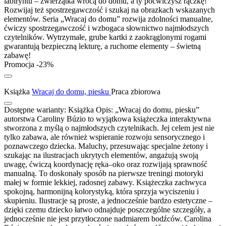
labiryntu – zwierzątka wrócą do domu, a ty poćwiczysz rączkę!
Rozwijaj też spostrzegawczość i szukaj na obrazkach wskazanych
elementów. Seria „Wracaj do domu” rozwija zdolności manualne,
ćwiczy spostrzegawczość i wzbogaca słownictwo najmłodszych
czytelników. Wytrzymałe, grube kartki z zaokrąglonymi rogami
gwarantują bezpieczną lekturę, a ruchome elementy – świetną
zabawę!
Promocja -23%
Książka
Wracaj do domu, piesku
Praca zbiorowa
Dostępne warianty:
Książka
Opis:
„Wracaj do domu, piesku”
autorstwa Caroliny Búzio to wyjątkowa książeczka interaktywna
stworzona z myślą o najmłodszych czytelnikach. Jej celem jest nie
tylko zabawa, ale również wspieranie rozwoju sensorycznego i
poznawczego dziecka. Maluchy, przesuwając specjalne żetony i
szukając na ilustracjach ukrytych elementów, angażują swoją
uwagę, ćwiczą koordynację ręka–oko oraz rozwijają sprawność
manualną. To doskonały sposób na pierwsze treningi motoryki
małej w formie lekkiej, radosnej zabawy. Książeczka zachwyca
spokojną, harmonijną kolorystyką, która sprzyja wyciszeniu i
skupieniu. Ilustracje są proste, a jednocześnie bardzo estetyczne –
dzięki czemu dziecko łatwo odnajduje poszczególne szczegóły, a
jednocześnie nie jest przytłoczone nadmiarem bodźców. Carolina