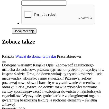
Dodaj recenzję
Zobacz także
Książka
Wracaj do domu, tygrysku
Praca zbiorowa
Dostępne warianty:
Książka
Opis:
Zaprowadź zagubionego
malucha do rodziców, przesuwając ruchomy żeton po wyciętym w
książce śladzie. Drogi do domu szukają tygrysek, króliczek, lisek,
niedźwiadek, słoniątko i inne zwierzaki! Przesuwaj żetony,
poznawaj nowe słowa i baw się w wyszukiwanie elementów na
obrazku. Seria „Wracaj do domu” rozwija zdolności manualne,
ćwiczy spostrzegawczość i wzbogaca słownictwo najmłodszych
czytelników. Wytrzymałe, grube kartki z zaokrąglonymi rogami
gwarantują bezpieczną lekturę, a ruchome elementy – świetną
zabawę!
Promocja -23%