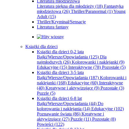
Literatura młodzieżowa
Literatura piękna dla młodzieży
(18)
Fantastyka
młodzieżowa
(26)
Thriller/Paranormal
(1)
Young
Adult
(15)
Thriller/Kryminał/Sensacje
Literatura fantasy
Książki dla dzieci
Książki dla dzieci 0-2 lata
Bajki/Wiersze/Opowiadania
(125)
Dla
najmłodszych
(26)
Kolorowanki i naklejanki
(9)
Edukacyjne
(15)
Interaktywne
(78)
Pozostałe
(5)
Książki dla dzieci 3-5 lata
Bajki/Wiersze/Opowiadania
(187)
Kolorowanki i
naklejanki
(168)
Edukacyjne
(60)
Interaktywne
(40)
Kreatywne i aktywizujące
(9)
Pozostałe
(3)
Puzzle
(5)
Książki dla dzieci 6-8 lat
Bajki/Wiersze/Opowiadania
(44)
Do
kolorowania i naklejania
(14)
Edukacyjne
(102)
Poznawanie świata
(86)
Kreatywne i
aktywizujące
(27)
Puzzle
(11)
Pozostałe
(8)
Powieści
(122)