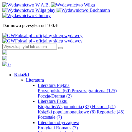
Darmowa przesyłka od 100zł!
0
Książki
Literatura
Literatura Piękna
Proza polska
(60)
Proza zagraniczna
(125)
Poezja/Dramat
(2)
Literatura Faktu
Biografie/Wspomnienia
(37)
Historia
(21)
Książki popularnonaukowe
(6)
Reportaże
(45)
Pozostałe
(7)
Literatura obyczajowa
Erotyka i Romans
(7)