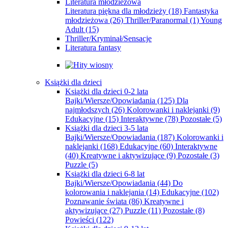
Literatura młodzieżowa
Literatura piękna dla młodzieży
(18)
Fantastyka
młodzieżowa
(26)
Thriller/Paranormal
(1)
Young
Adult
(15)
Thriller/Kryminał/Sensacje
Literatura fantasy
Książki dla dzieci
Książki dla dzieci 0-2 lata
Bajki/Wiersze/Opowiadania
(125)
Dla
najmłodszych
(26)
Kolorowanki i naklejanki
(9)
Edukacyjne
(15)
Interaktywne
(78)
Pozostałe
(5)
Książki dla dzieci 3-5 lata
Bajki/Wiersze/Opowiadania
(187)
Kolorowanki i
naklejanki
(168)
Edukacyjne
(60)
Interaktywne
(40)
Kreatywne i aktywizujące
(9)
Pozostałe
(3)
Puzzle
(5)
Książki dla dzieci 6-8 lat
Bajki/Wiersze/Opowiadania
(44)
Do
kolorowania i naklejania
(14)
Edukacyjne
(102)
Poznawanie świata
(86)
Kreatywne i
aktywizujące
(27)
Puzzle
(11)
Pozostałe
(8)
Powieści
(122)