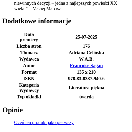
niewinnych decyzji – jedna z najlepszych powieści XX
wieku” – Maciej Marcisz
Dodatkowe informacje
Data
25-07-2025
premiery
Liczba stron
176
Tłumacz
Adriana Celińska
Wydawca
W.A.B.
Autor
Francoise Sagan
Format
135 x 210
ISBN
978-83-8387-940-6
Kategoria
Literatura piękna
Wydawcy
Typ okładki
twarda
Opinie
Oceń ten produkt jako pierwszy