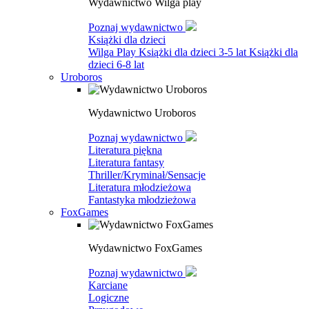
Wydawnictwo Wilga play
Poznaj wydawnictwo
Książki dla dzieci
Wilga Play
Książki dla dzieci 3-5 lat
Książki dla
dzieci 6-8 lat
Uroboros
Wydawnictwo Uroboros
Poznaj wydawnictwo
Literatura piękna
Literatura fantasy
Thriller/Kryminał/Sensacje
Literatura młodzieżowa
Fantastyka młodzieżowa
FoxGames
Wydawnictwo FoxGames
Poznaj wydawnictwo
Karciane
Logiczne