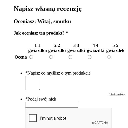
Napisz własną recenzję
Oceniasz:
Witaj, smutku
Jak oceniasz ten produkt?
*
1
1
2
2
3
3
4
4
5
5
gwiazdka
gwiazdki
gwiazdki
gwiazdki
gwiazdek
Ocena
*
Napisz co myślisz o tym produkcie
Limit znaków:
*
Podaj swój nick