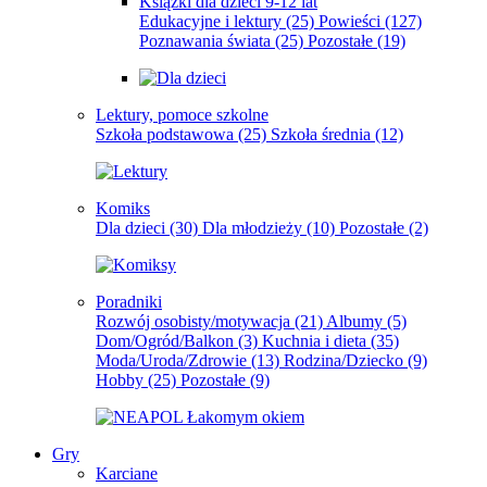
Książki dla dzieci 9-12 lat
Edukacyjne i lektury
(25)
Powieści
(127)
Poznawania świata
(25)
Pozostałe
(19)
Lektury, pomoce szkolne
Szkoła podstawowa
(25)
Szkoła średnia
(12)
Komiks
Dla dzieci
(30)
Dla młodzieży
(10)
Pozostałe
(2)
Poradniki
Rozwój osobisty/motywacja
(21)
Albumy
(5)
Dom/Ogród/Balkon
(3)
Kuchnia i dieta
(35)
Moda/Uroda/Zdrowie
(13)
Rodzina/Dziecko
(9)
Hobby
(25)
Pozostałe
(9)
Gry
Karciane