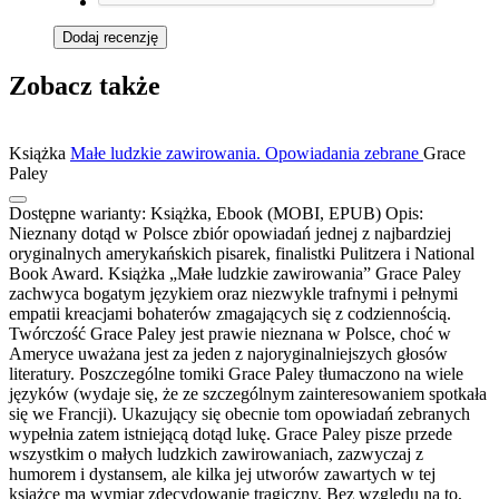
Dodaj recenzję
Zobacz także
Książka
Małe ludzkie zawirowania. Opowiadania zebrane
Grace
Paley
Dostępne warianty:
Książka, Ebook (MOBI, EPUB)
Opis:
Nieznany dotąd w Polsce zbiór opowiadań jednej z najbardziej
oryginalnych amerykańskich pisarek, finalistki Pulitzera i National
Book Award. Książka „Małe ludzkie zawirowania” Grace Paley
zachwyca bogatym językiem oraz niezwykle trafnymi i pełnymi
empatii kreacjami bohaterów zmagających się z codziennością.
Twórczość Grace Paley jest prawie nieznana w Polsce, choć w
Ameryce uważana jest za jeden z najoryginalniejszych głosów
literatury. Poszczególne tomiki Grace Paley tłumaczono na wiele
języków (wydaje się, że ze szczególnym zainteresowaniem spotkała
się we Francji). Ukazujący się obecnie tom opowiadań zebranych
wypełnia zatem istniejącą dotąd lukę. Grace Paley pisze przede
wszystkim o małych ludzkich zawirowaniach, zazwyczaj z
humorem i dystansem, ale kilka jej utworów zawartych w tej
książce ma wymiar zdecydowanie tragiczny. Bez względu na to,