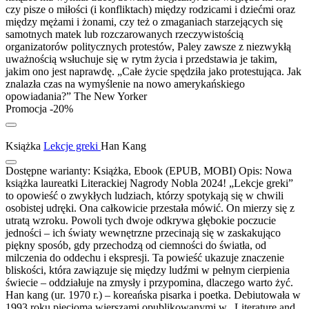
czy pisze o miłości (i konfliktach) między rodzicami i dziećmi oraz
między mężami i żonami, czy też o zmaganiach starzejących się
samotnych matek lub rozczarowanych rzeczywistością
organizatorów politycznych protestów, Paley zawsze z niezwykłą
uważnością wsłuchuje się w rytm życia i przedstawia je takim,
jakim ono jest naprawdę. „Całe życie spędziła jako protestująca. Jak
znalazła czas na wymyślenie na nowo amerykańskiego
opowiadania?” The New Yorker
Promocja -20%
Książka
Lekcje greki
Han Kang
Dostępne warianty:
Książka, Ebook (EPUB, MOBI)
Opis:
Nowa
książka laureatki Literackiej Nagrody Nobla 2024! „Lekcje greki”
to opowieść o zwykłych ludziach, którzy spotykają się w chwili
osobistej udręki. Ona całkowicie przestała mówić. On mierzy się z
utratą wzroku. Powoli tych dwoje odkrywa głębokie poczucie
jedności – ich światy wewnętrzne przecinają się w zaskakująco
piękny sposób, gdy przechodzą od ciemności do światła, od
milczenia do oddechu i ekspresji. Ta powieść ukazuje znaczenie
bliskości, która zawiązuje się między ludźmi w pełnym cierpienia
świecie – oddziałuje na zmysły i przypomina, dlaczego warto żyć.
Han kang (ur. 1970 r.) – koreańska pisarka i poetka. Debiutowała w
1993 roku pięcioma wierszami opublikowanymi w „Literature and