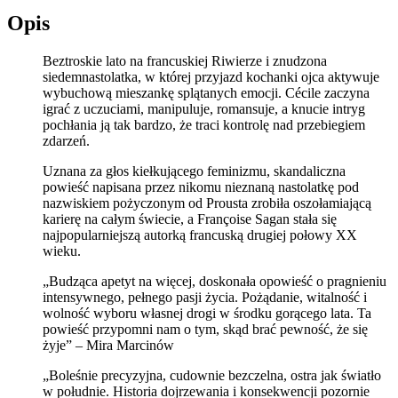
Opis
Beztroskie lato na francuskiej Riwierze i znudzona
siedemnastolatka, w której przyjazd kochanki ojca aktywuje
wybuchową mieszankę splątanych emocji. Cécile zaczyna
igrać z uczuciami, manipuluje, romansuje, a knucie intryg
pochłania ją tak bardzo, że traci kontrolę nad przebiegiem
zdarzeń.
Uznana za głos kiełkującego feminizmu, skandaliczna
powieść napisana przez nikomu nieznaną nastolatkę pod
nazwiskiem pożyczonym od Prousta zrobiła oszołamiającą
karierę na całym świecie, a Françoise Sagan stała się
najpopularniejszą autorką francuską drugiej połowy XX
wieku.
„Budząca apetyt na więcej, doskonała opowieść o pragnieniu
intensywnego, pełnego pasji życia. Pożądanie, witalność i
wolność wyboru własnej drogi w środku gorącego lata. Ta
powieść przypomni nam o tym, skąd brać pewność, że się
żyje” – Mira Marcinów
„Boleśnie precyzyjna, cudownie bezczelna, ostra jak światło
w południe. Historia dojrzewania i konsekwencji pozornie