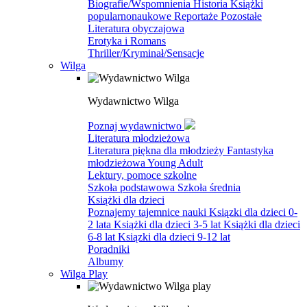
Biografie/Wspomnienia
Historia
Książki
popularnonaukowe
Reportaże
Pozostałe
Literatura obyczajowa
Erotyka i Romans
Thriller/Kryminał/Sensacje
Wilga
Wydawnictwo Wilga
Poznaj wydawnictwo
Literatura młodzieżowa
Literatura piękna dla młodzieży
Fantastyka
młodzieżowa
Young Adult
Lektury, pomoce szkolne
Szkoła podstawowa
Szkoła średnia
Książki dla dzieci
Poznajemy tajemnice nauki
Ksiązki dla dzieci 0-
2 lata
Książki dla dzieci 3-5 lat
Książki dla dzieci
6-8 lat
Ksiązki dla dzieci 9-12 lat
Poradniki
Albumy
Wilga Play