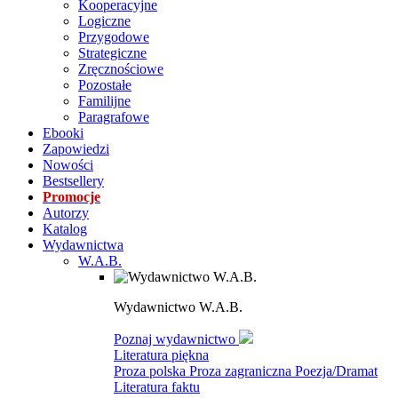
Kooperacyjne
Logiczne
Przygodowe
Strategiczne
Zręcznościowe
Pozostałe
Familijne
Paragrafowe
Ebooki
Zapowiedzi
Nowości
Bestsellery
Promocje
Autorzy
Katalog
Wydawnictwa
W.A.B.
Wydawnictwo W.A.B.
Poznaj wydawnictwo
Literatura piękna
Proza polska
Proza zagraniczna
Poezja/Dramat
Literatura faktu