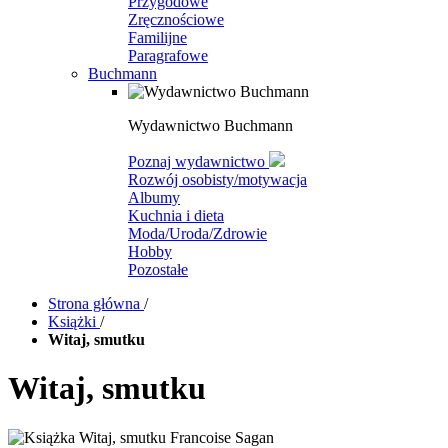
Przygodowe
Zręcznościowe
Familijne
Paragrafowe
Buchmann
Wydawnictwo Buchmann
Poznaj wydawnictwo
Rozwój osobisty/motywacja
Albumy
Kuchnia i dieta
Moda/Uroda/Zdrowie
Hobby
Pozostałe
Strona główna
/
Książki
/
Witaj, smutku
Witaj, smutku