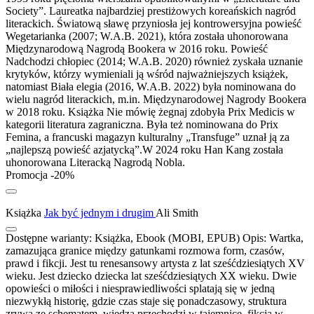
Society”. Laureatka najbardziej prestiżowych koreańskich nagród
literackich. Światową sławę przyniosła jej kontrowersyjna powieść
Wegetarianka (2007; W.A.B. 2021), która została uhonorowana
Międzynarodową Nagrodą Bookera w 2016 roku. Powieść
Nadchodzi chłopiec (2014; W.A.B. 2020) również zyskała uznanie
krytyków, którzy wymieniali ją wśród najważniejszych książek,
natomiast Biała elegia (2016, W.A.B. 2022) była nominowana do
wielu nagród literackich, m.in. Międzynarodowej Nagrody Bookera
w 2018 roku. Książka Nie mówię żegnaj zdobyła Prix Medicis w
kategorii literatura zagraniczna. Była też nominowana do Prix
Femina, a francuski magazyn kulturalny „Transfuge” uznał ją za
„najlepszą powieść azjatycką”.W 2024 roku Han Kang została
uhonorowana Literacką Nagrodą Nobla.
Promocja -20%
Książka
Jak być jednym i drugim
Ali Smith
Dostępne warianty:
Książka, Ebook (MOBI, EPUB)
Opis:
Wartka,
zamazująca granice między gatunkami rozmowa form, czasów,
prawd i fikcji. Jest tu renesansowy artysta z lat sześćdziesiątych XV
wieku. Jest dziecko dziecka lat sześćdziesiątych XX wieku. Dwie
opowieści o miłości i niesprawiedliwości splatają się w jedną
niezwykłą historię, gdzie czas staje się ponadczasowy, struktura
zrywa ze schematem, wiedza przechodzi w tajemnicę, fikcja w