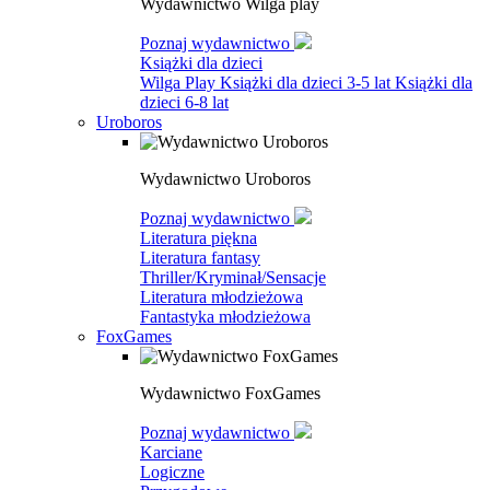
Wydawnictwo Wilga play
Poznaj wydawnictwo
Książki dla dzieci
Wilga Play
Książki dla dzieci 3-5 lat
Książki dla
dzieci 6-8 lat
Uroboros
Wydawnictwo Uroboros
Poznaj wydawnictwo
Literatura piękna
Literatura fantasy
Thriller/Kryminał/Sensacje
Literatura młodzieżowa
Fantastyka młodzieżowa
FoxGames
Wydawnictwo FoxGames
Poznaj wydawnictwo
Karciane
Logiczne