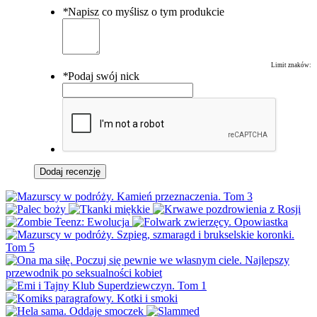
*
Napisz co myślisz o tym produkcie
Limit znaków:
*
Podaj swój nick
Dodaj recenzję