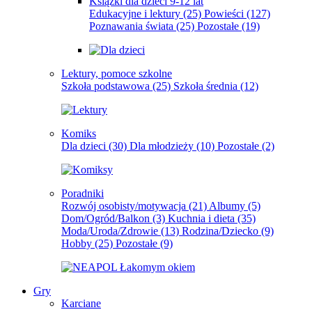
Książki dla dzieci 9-12 lat
Edukacyjne i lektury
(25)
Powieści
(127)
Poznawania świata
(25)
Pozostałe
(19)
Lektury, pomoce szkolne
Szkoła podstawowa
(25)
Szkoła średnia
(12)
Komiks
Dla dzieci
(30)
Dla młodzieży
(10)
Pozostałe
(2)
Poradniki
Rozwój osobisty/motywacja
(21)
Albumy
(5)
Dom/Ogród/Balkon
(3)
Kuchnia i dieta
(35)
Moda/Uroda/Zdrowie
(13)
Rodzina/Dziecko
(9)
Hobby
(25)
Pozostałe
(9)
Gry
Karciane