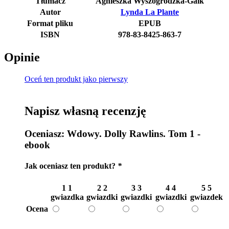
Tłumacz
Agnieszka Wyszogrodzka-Gaik
Autor
Lynda La Plante
Format pliku
EPUB
ISBN
978-83-8425-863-7
Opinie
Oceń ten produkt jako pierwszy
Napisz własną recenzję
Oceniasz:
Wdowy. Dolly Rawlins. Tom 1 -
ebook
Jak oceniasz ten produkt?
*
1
1
2
2
3
3
4
4
5
5
gwiazdka
gwiazdki
gwiazdki
gwiazdki
gwiazdek
Ocena