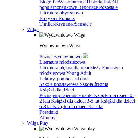
Biografie/Wspomnienia
Historia
Książki
popularnonaukowe
Reportaże
Pozostałe
Literatura obyczajowa
Erotyka i Romans
Thriller/Kryminał/Sensacje
Wilga
Wydawnictwo Wilga
Poznaj wydawnictwo
Literatura młodzieżowa
Literatura piękna dla młodzieży
Fantastyka
młodzieżowa
Young Adult
Lektury, pomoce szkolne
Szkoła podstawowa
Szkoła średnia
Książki dla dzieci
Poznajemy tajemnice nauki
Ksiązki dla dzieci 0-
2 lata
Książki dla dzieci 3-5 lat
Książki dla dzieci
6-8 lat
Ksiązki dla dzieci 9-12 lat
Poradniki
Albumy
Wilga Play