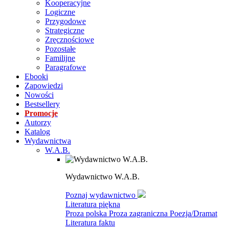
Kooperacyjne
Logiczne
Przygodowe
Strategiczne
Zręcznościowe
Pozostałe
Familijne
Paragrafowe
Ebooki
Zapowiedzi
Nowości
Bestsellery
Promocje
Autorzy
Katalog
Wydawnictwa
W.A.B.
Wydawnictwo W.A.B.
Poznaj wydawnictwo
Literatura piękna
Proza polska
Proza zagraniczna
Poezja/Dramat
Literatura faktu