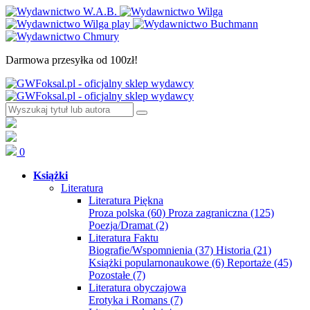
Darmowa przesyłka od 100zł!
0
Książki
Literatura
Literatura Piękna
Proza polska
(60)
Proza zagraniczna
(125)
Poezja/Dramat
(2)
Literatura Faktu
Biografie/Wspomnienia
(37)
Historia
(21)
Książki popularnonaukowe
(6)
Reportaże
(45)
Pozostałe
(7)
Literatura obyczajowa
Erotyka i Romans
(7)