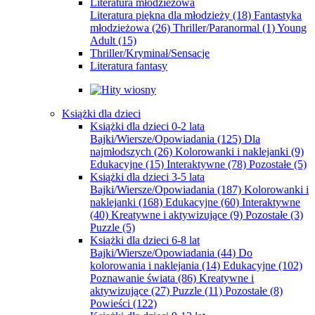
Literatura młodzieżowa
Literatura piękna dla młodzieży
(18)
Fantastyka
młodzieżowa
(26)
Thriller/Paranormal
(1)
Young
Adult
(15)
Thriller/Kryminał/Sensacje
Literatura fantasy
Książki dla dzieci
Książki dla dzieci 0-2 lata
Bajki/Wiersze/Opowiadania
(125)
Dla
najmłodszych
(26)
Kolorowanki i naklejanki
(9)
Edukacyjne
(15)
Interaktywne
(78)
Pozostałe
(5)
Książki dla dzieci 3-5 lata
Bajki/Wiersze/Opowiadania
(187)
Kolorowanki i
naklejanki
(168)
Edukacyjne
(60)
Interaktywne
(40)
Kreatywne i aktywizujące
(9)
Pozostałe
(3)
Puzzle
(5)
Książki dla dzieci 6-8 lat
Bajki/Wiersze/Opowiadania
(44)
Do
kolorowania i naklejania
(14)
Edukacyjne
(102)
Poznawanie świata
(86)
Kreatywne i
aktywizujące
(27)
Puzzle
(11)
Pozostałe
(8)
Powieści
(122)