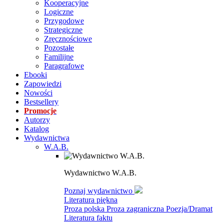
Kooperacyjne
Logiczne
Przygodowe
Strategiczne
Zręcznościowe
Pozostałe
Familijne
Paragrafowe
Ebooki
Zapowiedzi
Nowości
Bestsellery
Promocje
Autorzy
Katalog
Wydawnictwa
W.A.B.
Wydawnictwo W.A.B.
Poznaj wydawnictwo
Literatura piękna
Proza polska
Proza zagraniczna
Poezja/Dramat
Literatura faktu