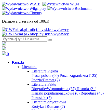
Darmowa przesyłka od 100zł!
0
Książki
Literatura
Literatura Piękna
Proza polska
(60)
Proza zagraniczna
(125)
Poezja/Dramat
(2)
Literatura Faktu
Biografie/Wspomnienia
(37)
Historia
(21)
Książki popularnonaukowe
(6)
Reportaże
(45)
Pozostałe
(7)
Literatura obyczajowa
Erotyka i Romans
(7)