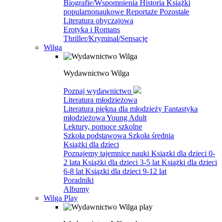
Biografie/Wspomnienia
Historia
Książki
popularnonaukowe
Reportaże
Pozostałe
Literatura obyczajowa
Erotyka i Romans
Thriller/Kryminał/Sensacje
Wilga
Wydawnictwo Wilga
Poznaj wydawnictwo
Literatura młodzieżowa
Literatura piękna dla młodzieży
Fantastyka
młodzieżowa
Young Adult
Lektury, pomoce szkolne
Szkoła podstawowa
Szkoła średnia
Książki dla dzieci
Poznajemy tajemnice nauki
Ksiązki dla dzieci 0-
2 lata
Książki dla dzieci 3-5 lat
Książki dla dzieci
6-8 lat
Ksiązki dla dzieci 9-12 lat
Poradniki
Albumy
Wilga Play