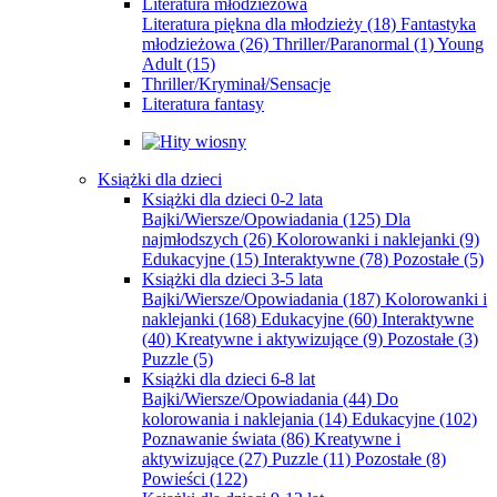
Literatura młodzieżowa
Literatura piękna dla młodzieży
(18)
Fantastyka
młodzieżowa
(26)
Thriller/Paranormal
(1)
Young
Adult
(15)
Thriller/Kryminał/Sensacje
Literatura fantasy
Książki dla dzieci
Książki dla dzieci 0-2 lata
Bajki/Wiersze/Opowiadania
(125)
Dla
najmłodszych
(26)
Kolorowanki i naklejanki
(9)
Edukacyjne
(15)
Interaktywne
(78)
Pozostałe
(5)
Książki dla dzieci 3-5 lata
Bajki/Wiersze/Opowiadania
(187)
Kolorowanki i
naklejanki
(168)
Edukacyjne
(60)
Interaktywne
(40)
Kreatywne i aktywizujące
(9)
Pozostałe
(3)
Puzzle
(5)
Książki dla dzieci 6-8 lat
Bajki/Wiersze/Opowiadania
(44)
Do
kolorowania i naklejania
(14)
Edukacyjne
(102)
Poznawanie świata
(86)
Kreatywne i
aktywizujące
(27)
Puzzle
(11)
Pozostałe
(8)
Powieści
(122)