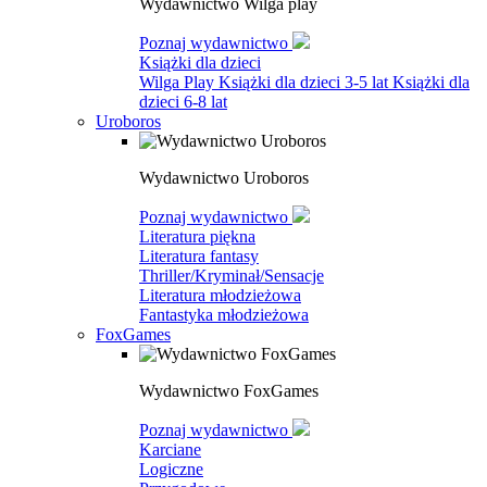
Wydawnictwo Wilga play
Poznaj wydawnictwo
Książki dla dzieci
Wilga Play
Książki dla dzieci 3-5 lat
Książki dla
dzieci 6-8 lat
Uroboros
Wydawnictwo Uroboros
Poznaj wydawnictwo
Literatura piękna
Literatura fantasy
Thriller/Kryminał/Sensacje
Literatura młodzieżowa
Fantastyka młodzieżowa
FoxGames
Wydawnictwo FoxGames
Poznaj wydawnictwo
Karciane
Logiczne