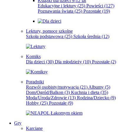
Książki dla dzieci 9-12 lat
Edukacyjne i lektury
(25)
Powieści
(127)
Poznawania świata
(25)
Pozostałe
(19)
Lektury, pomoce szkolne
Szkoła podstawowa
(25)
Szkoła średnia
(12)
Komiks
Dla dzieci
(30)
Dla młodzieży
(10)
Pozostałe
(2)
Poradniki
Rozwój osobisty/motywacja
(21)
Albumy
(5)
Dom/Ogród/Balkon
(3)
Kuchnia i dieta
(35)
Moda/Uroda/Zdrowie
(13)
Rodzina/Dziecko
(9)
Hobby
(25)
Pozostałe
(9)
Gry
Karciane