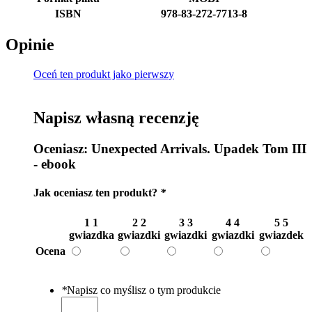
ISBN
978-83-272-7713-8
Opinie
Oceń ten produkt jako pierwszy
Napisz własną recenzję
Oceniasz:
Unexpected Arrivals. Upadek Tom III
- ebook
Jak oceniasz ten produkt?
*
1
1
2
2
3
3
4
4
5
5
gwiazdka
gwiazdki
gwiazdki
gwiazdki
gwiazdek
Ocena
*
Napisz co myślisz o tym produkcie