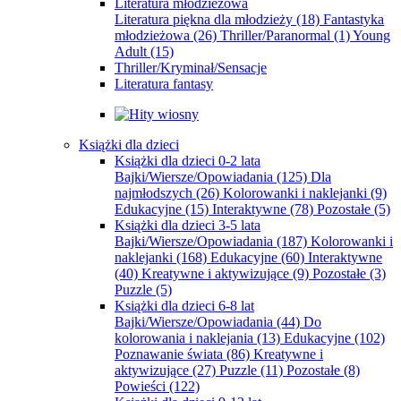
Literatura młodzieżowa
Literatura piękna dla młodzieży
(18)
Fantastyka
młodzieżowa
(26)
Thriller/Paranormal
(1)
Young
Adult
(15)
Thriller/Kryminał/Sensacje
Literatura fantasy
Książki dla dzieci
Książki dla dzieci 0-2 lata
Bajki/Wiersze/Opowiadania
(125)
Dla
najmłodszych
(26)
Kolorowanki i naklejanki
(9)
Edukacyjne
(15)
Interaktywne
(78)
Pozostałe
(5)
Książki dla dzieci 3-5 lata
Bajki/Wiersze/Opowiadania
(187)
Kolorowanki i
naklejanki
(168)
Edukacyjne
(60)
Interaktywne
(40)
Kreatywne i aktywizujące
(9)
Pozostałe
(3)
Puzzle
(5)
Książki dla dzieci 6-8 lat
Bajki/Wiersze/Opowiadania
(44)
Do
kolorowania i naklejania
(13)
Edukacyjne
(102)
Poznawanie świata
(86)
Kreatywne i
aktywizujące
(27)
Puzzle
(11)
Pozostałe
(8)
Powieści
(122)