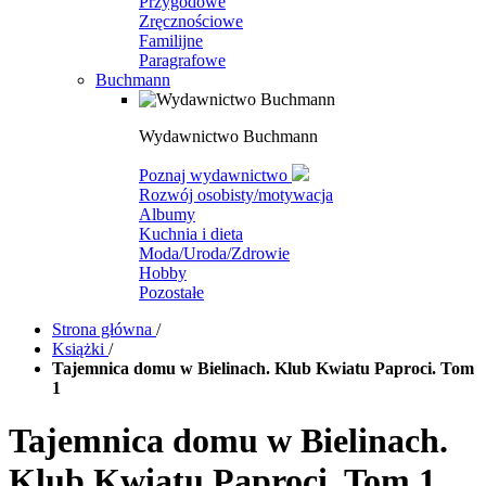
Przygodowe
Zręcznościowe
Familijne
Paragrafowe
Buchmann
Wydawnictwo Buchmann
Poznaj wydawnictwo
Rozwój osobisty/motywacja
Albumy
Kuchnia i dieta
Moda/Uroda/Zdrowie
Hobby
Pozostałe
Strona główna
/
Książki
/
Tajemnica domu w Bielinach. Klub Kwiatu Paproci. Tom
1
Tajemnica domu w Bielinach.
Klub Kwiatu Paproci. Tom 1