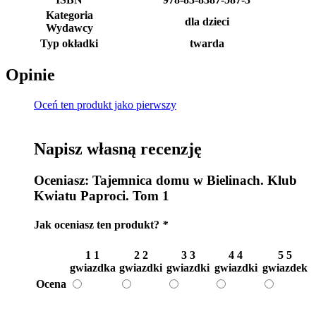
Kategoria
dla dzieci
Wydawcy
Typ okładki
twarda
Opinie
Oceń ten produkt jako pierwszy
Napisz własną recenzję
Oceniasz:
Tajemnica domu w Bielinach. Klub
Kwiatu Paproci. Tom 1
Jak oceniasz ten produkt?
*
1
1
2
2
3
3
4
4
5
5
gwiazdka
gwiazdki
gwiazdki
gwiazdki
gwiazdek
Ocena