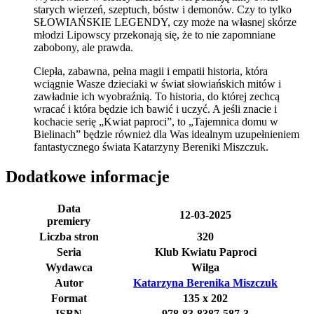
starych wierzeń, szeptuch, bóstw i demonów. Czy to tylko
SŁOWIAŃSKIE LEGENDY, czy może na własnej skórze
młodzi Lipowscy przekonają się, że to nie zapomniane
zabobony, ale prawda.
Ciepła, zabawna, pełna magii i empatii historia, która
wciągnie Wasze dzieciaki w świat słowiańskich mitów i
zawładnie ich wyobraźnią. To historia, do której zechcą
wracać i która będzie ich bawić i uczyć. A jeśli znacie i
kochacie serię „Kwiat paproci”, to „Tajemnica domu w
Bielinach” będzie również dla Was idealnym uzupełnieniem
fantastycznego świata Katarzyny Bereniki Miszczuk.
Dodatkowe informacje
Data
12-03-2025
premiery
Liczba stron
320
Seria
Klub Kwiatu Paproci
Wydawca
Wilga
Autor
Katarzyna Berenika Miszczuk
Format
135 x 202
ISBN
978-83-8387-587-3