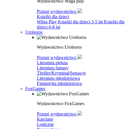
Wydawnictwo Wilga play
Poznaj wydawnictwo
Książki dla dzieci
Wilga Play
Książki dla dzieci 3-5 lat
Książki dla
dzieci 6-8 lat
Uroboros
Wydawnictwo Uroboros
Poznaj wydawnictwo
Literatura piękna
Literatura fantasy
Thriller/Kryminał/Sensacje
Literatura młodzieżowa
Fantastyka młodzieżowa
FoxGames
Wydawnictwo FoxGames
Poznaj wydawnictwo
Karciane
Logiczne