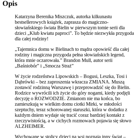
Opis
Katarzyna Berenika Miszczuk, autorka kilkunastu
bestsellerowych książek, zaprasza do magiczno-
słowiańskiego świata Bielin w pierwszym tomie serii dla
dzieci „Klub kwiatu paproci”. To będzie niezwykła przygoda
dla całej rodziny!
„Tajemnica domu w Bielinach to mądra opowieść dla całej
rodziny i magiczna przygoda pełna słowiańskich legend,
która mnie oczarowała
.
” Brandon Mull, autor serii
„Baśniobór” i „Smocza Straż”
W życie rodzeństwa Lipowskich – Bogusi, Leszka, Tosi i
Dąbrówki – bez zaproszenia wkracza ZMIANA. Muszą
zostawić rodzinną Warszawę i przeprowadzić się do Bielin.
Rodzice wywrócili ich życie do góry nogami, kiedy podjęli
decyzję o ROZWODZIE. Zmianom nie ma końca, bo
zamieszkują w wielkim domu ciotki Mirki, w młodości
szeptuchy, teraz schorowanej staruszki, która w dodatku z
każdym dniem wydaje się tracić coraz bardziej kontakt z
rzeczywistością, a w cichych rozmowach pojawia się słowo
ALZHEIMER.
Wychowane w stolicy dzieci na wsi poznają inny świat –