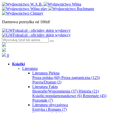
Darmowa przesyłka od 100zł!
0
Książki
Literatura
Literatura Piękna
Proza polska
(60)
Proza zagraniczna
(125)
Poezja/Dramat
(2)
Literatura Faktu
Biografie/Wspomnienia
(37)
Historia
(21)
Książki popularnonaukowe
(6)
Reportaże
(45)
Pozostałe
(7)
Literatura obyczajowa
Erotyka i Romans
(7)