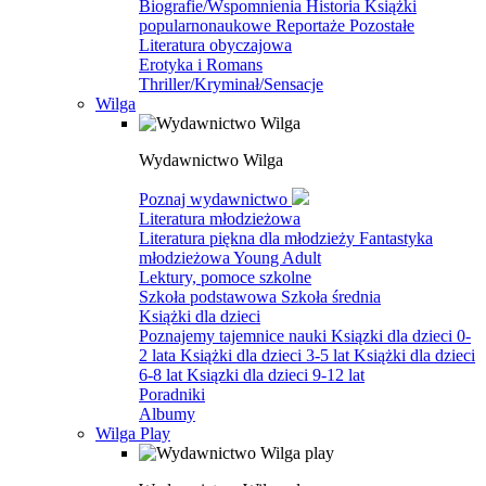
Biografie/Wspomnienia
Historia
Książki
popularnonaukowe
Reportaże
Pozostałe
Literatura obyczajowa
Erotyka i Romans
Thriller/Kryminał/Sensacje
Wilga
Wydawnictwo Wilga
Poznaj wydawnictwo
Literatura młodzieżowa
Literatura piękna dla młodzieży
Fantastyka
młodzieżowa
Young Adult
Lektury, pomoce szkolne
Szkoła podstawowa
Szkoła średnia
Książki dla dzieci
Poznajemy tajemnice nauki
Ksiązki dla dzieci 0-
2 lata
Książki dla dzieci 3-5 lat
Książki dla dzieci
6-8 lat
Ksiązki dla dzieci 9-12 lat
Poradniki
Albumy
Wilga Play