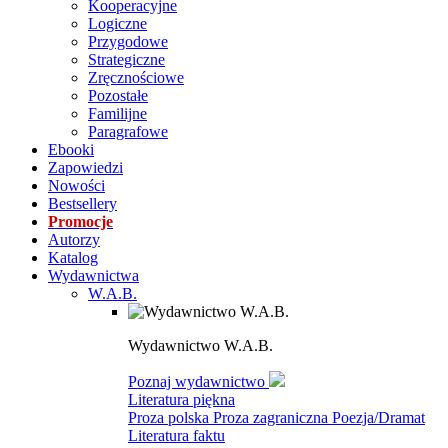
Kooperacyjne
Logiczne
Przygodowe
Strategiczne
Zręcznościowe
Pozostałe
Familijne
Paragrafowe
Ebooki
Zapowiedzi
Nowości
Bestsellery
Promocje
Autorzy
Katalog
Wydawnictwa
W.A.B.
Wydawnictwo W.A.B.
Poznaj wydawnictwo
Literatura piękna
Proza polska
Proza zagraniczna
Poezja/Dramat
Literatura faktu