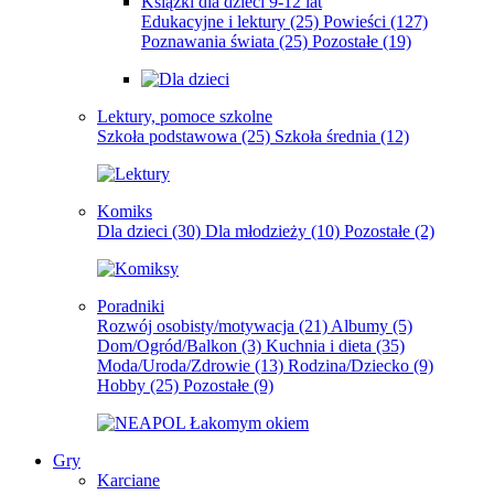
Książki dla dzieci 9-12 lat
Edukacyjne i lektury
(25)
Powieści
(127)
Poznawania świata
(25)
Pozostałe
(19)
Lektury, pomoce szkolne
Szkoła podstawowa
(25)
Szkoła średnia
(12)
Komiks
Dla dzieci
(30)
Dla młodzieży
(10)
Pozostałe
(2)
Poradniki
Rozwój osobisty/motywacja
(21)
Albumy
(5)
Dom/Ogród/Balkon
(3)
Kuchnia i dieta
(35)
Moda/Uroda/Zdrowie
(13)
Rodzina/Dziecko
(9)
Hobby
(25)
Pozostałe
(9)
Gry
Karciane