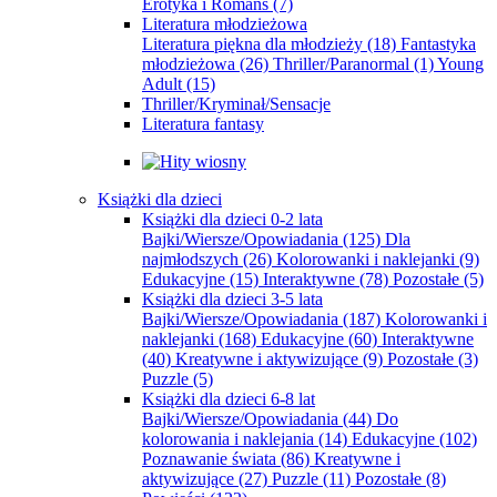
Erotyka i Romans
(7)
Literatura młodzieżowa
Literatura piękna dla młodzieży
(18)
Fantastyka
młodzieżowa
(26)
Thriller/Paranormal
(1)
Young
Adult
(15)
Thriller/Kryminał/Sensacje
Literatura fantasy
Książki dla dzieci
Książki dla dzieci 0-2 lata
Bajki/Wiersze/Opowiadania
(125)
Dla
najmłodszych
(26)
Kolorowanki i naklejanki
(9)
Edukacyjne
(15)
Interaktywne
(78)
Pozostałe
(5)
Książki dla dzieci 3-5 lata
Bajki/Wiersze/Opowiadania
(187)
Kolorowanki i
naklejanki
(168)
Edukacyjne
(60)
Interaktywne
(40)
Kreatywne i aktywizujące
(9)
Pozostałe
(3)
Puzzle
(5)
Książki dla dzieci 6-8 lat
Bajki/Wiersze/Opowiadania
(44)
Do
kolorowania i naklejania
(14)
Edukacyjne
(102)
Poznawanie świata
(86)
Kreatywne i
aktywizujące
(27)
Puzzle
(11)
Pozostałe
(8)