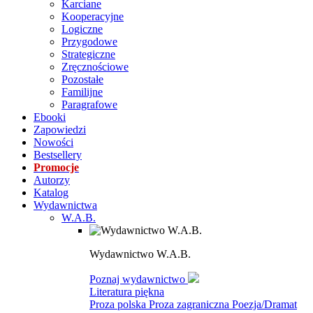
Karciane
Kooperacyjne
Logiczne
Przygodowe
Strategiczne
Zręcznościowe
Pozostałe
Familijne
Paragrafowe
Ebooki
Zapowiedzi
Nowości
Bestsellery
Promocje
Autorzy
Katalog
Wydawnictwa
W.A.B.
Wydawnictwo W.A.B.
Poznaj wydawnictwo
Literatura piękna
Proza polska
Proza zagraniczna
Poezja/Dramat