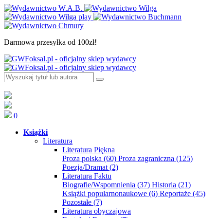
Darmowa przesyłka od 100zł!
0
Książki
Literatura
Literatura Piękna
Proza polska
(60)
Proza zagraniczna
(125)
Poezja/Dramat
(2)
Literatura Faktu
Biografie/Wspomnienia
(37)
Historia
(21)
Książki popularnonaukowe
(6)
Reportaże
(45)
Pozostałe
(7)
Literatura obyczajowa