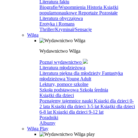
Literatura faktu
Biografie/Wspomnienia
Historia
Książki
popularnonaukowe
Reportaże
Pozostałe
Literatura obyczajowa
Erotyka i Romans
Thriller/Kryminał/Sensacje
Wilga
Wydawnictwo Wilga
Poznaj wydawnictwo
Literatura młodzieżowa
Literatura piękna dla młodzieży
Fantastyka
młodzieżowa
Young Adult
Lektury, pomoce szkolne
Szkoła podstawowa
Szkoła średnia
Książki dla dzieci
Poznajemy tajemnice nauki
Ksiązki dla dzieci 0-
2 lata
Książki dla dzieci 3-5 lat
Książki dla dzieci
6-8 lat
Ksiązki dla dzieci 9-12 lat
Poradniki
Albumy
Wilga Play