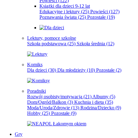
Powieści
(122)
Książki dla dzieci 9-12 lat
Edukacyjne i lektury
(25)
Powieści
(127)
Poznawania świata
(25)
Pozostałe
(19)
Lektury, pomoce szkolne
Szkoła podstawowa
(25)
Szkoła średnia
(12)
Komiks
Dla dzieci
(30)
Dla młodzieży
(10)
Pozostałe
(2)
Poradniki
Rozwój osobisty/motywacja
(21)
Albumy
(5)
Dom/Ogród/Balkon
(3)
Kuchnia i dieta
(35)
Moda/Uroda/Zdrowie
(13)
Rodzina/Dziecko
(9)
Hobby
(25)
Pozostałe
(9)
Gry