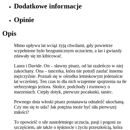
Dodatkowe informacje
Opinie
Opis
Mimo upływu lat wciąż żyją chwilami, gdy powietrze
wypełnione było bezgranicznym uczuciem, a las i gwiazdy
zdawały się im kibicować.
Laura i Davide. On – sławny pisarz, od lat szaleńczo w niej
zakochany. Ona – tancerka, która nie potrafi zaufać innemu
mężczyźnie. Poznali się w ośrodku letniskowym jedenaście
lat wcześniej. Ten czas to dla nich wzajemne spojrzenia na tle
srebrzystego jeziora. Słońce, podchody i rozmowy o
marzeniach. Ciepły dotyk, pierwsze pocałunki, taniec.
Pewnego dnia włoski pisarz postanawia odnaleźć ukochaną.
Czy mu się to uda? Jak potężna może być siła pierwszej
miłości?
To opowieść o sile nastoletniego uczucia, pasji i pogoni za
szczęściem, ale także o tęsknocie i życiu przeszłością, która