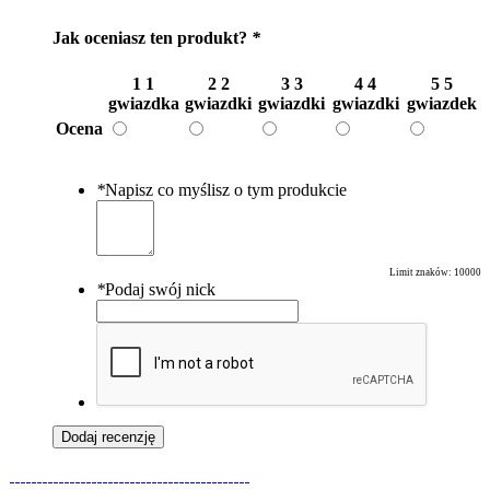
Jak oceniasz ten produkt?
*
1
1
2
2
3
3
4
4
5
5
gwiazdka
gwiazdki
gwiazdki
gwiazdki
gwiazdek
Ocena
*
Napisz co myślisz o tym produkcie
Limit znaków:
10000
*
Podaj swój nick
Dodaj recenzję