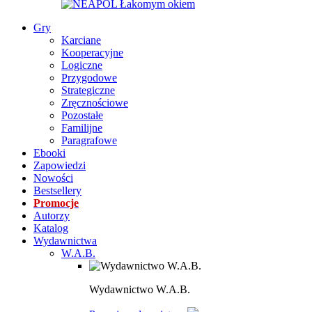
Gry
Karciane
Kooperacyjne
Logiczne
Przygodowe
Strategiczne
Zręcznościowe
Pozostałe
Familijne
Paragrafowe
Ebooki
Zapowiedzi
Nowości
Bestsellery
Promocje
Autorzy
Katalog
Wydawnictwa
W.A.B.
Wydawnictwo W.A.B.