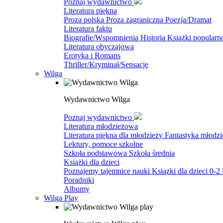
Poznaj wydawnictwo
Literatura piękna
Proza polska
Proza zagraniczna
Poezja/Dramat
Literatura faktu
Biografie/Wspomnienia
Historia
Książki popular
Literatura obyczajowa
Erotyka i Romans
Thriller/Kryminał/Sensacje
Wilga
Wydawnictwo Wilga
Poznaj wydawnictwo
Literatura młodzieżowa
Literatura piękna dla młodzieży
Fantastyka młodz
Lektury, pomoce szkolne
Szkoła podstawowa
Szkoła średnia
Książki dla dzieci
Poznajemy tajemnice nauki
Ksiązki dla dzieci 0-2 
Poradniki
Albumy
Wilga Play