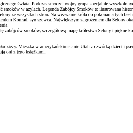
gicznego świata. Podczas smoczej wojny grupa specjalnie wyszkolony
ość smoków w azylach. Legenda Zabójcy Smoków to ilustrowana histori
lony ze wszystkich stron. Na wezwanie króla do pokonania tych bestii
ieniem Konrad, syn szewca. Największym zagrożeniem dla Selony okaza
enia.
zabójców smoków, szczegółową mapę królestwa Selony i piękne kolorow
młodzieży. Mieszka w amerykańskim stanie Utah z czwórką dzieci i ps
ją oni z jego książkami.