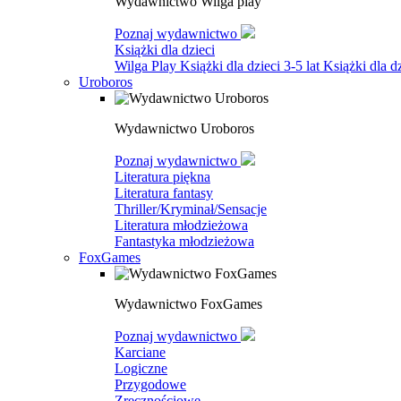
Wydawnictwo Wilga play
Poznaj wydawnictwo
Książki dla dzieci
Wilga Play
Książki dla dzieci 3-5 lat
Książki dla dz
Uroboros
Wydawnictwo Uroboros
Poznaj wydawnictwo
Literatura piękna
Literatura fantasy
Thriller/Kryminał/Sensacje
Literatura młodzieżowa
Fantastyka młodzieżowa
FoxGames
Wydawnictwo FoxGames
Poznaj wydawnictwo
Karciane
Logiczne
Przygodowe
Zręcznościowe