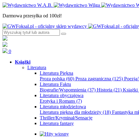
Darmowa przesyłka od 100zł!
0
Książki
Literatura
Literatura Piękna
Proza polska
(60)
Proza zagraniczna
(125)
Poezja
Literatura Faktu
Biografie/Wspomnienia
(37)
Historia
(21)
Książki
Literatura obyczajowa
Erotyka i Romans
(7)
Literatura młodzieżowa
Literatura piękna dla młodzieży
(18)
Fantastyka 
Thriller/Kryminał/Sensacje
Literatura fantasy