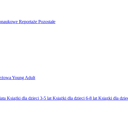
nonaukowe
Reportaże
Pozostałe
ieżowa
Young Adult
lata
Książki dla dzieci 3-5 lat
Książki dla dzieci 6-8 lat
Ksiązki dla dziec