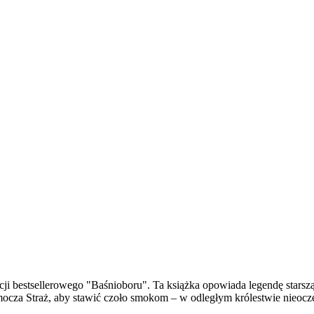
cji bestsellerowego "Baśnioboru". Ta książka opowiada legendę starsz
cza Straż, aby stawić czoło smokom – w odległym królestwie nieoczek