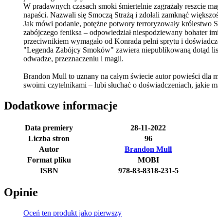
W pradawnych czasach smoki śmiertelnie zagrażały reszcie ma
napaści. Nazwali się Smoczą Strażą i zdołali zamknąć większ
Jak mówi podanie, potężne potwory terroryzowały królestwo Se
zabójczego feniksa – odpowiedział niespodziewany bohater im
przeciwnikiem wymagało od Konrada pełni sprytu i doświadcz
"Legenda Zabójcy Smoków" zawiera niepublikowaną dotąd listę 
odwadze, przeznaczeniu i magii.
Brandon Mull to uznany na całym świecie autor powieści dla 
swoimi czytelnikami – lubi słuchać o doświadczeniach, jakie ma
Dodatkowe informacje
Data premiery
28-11-2022
Liczba stron
96
Autor
Brandon Mull
Format pliku
MOBI
ISBN
978-83-8318-231-5
Opinie
Oceń ten produkt jako pierwszy