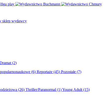
/Dramat
(2)
 popularnonaukowe
(6)
Reportaże
(45)
Pozostałe
(7)
młodzieżowa
(26)
Thriller/Paranormal
(1)
Young Adult
(15)