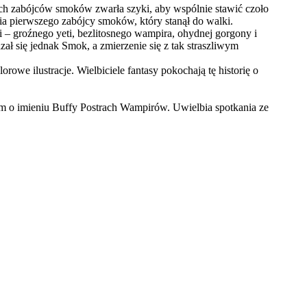
ch zabójców smoków zwarła szyki, aby wspólnie stawić czoło
a pierwszego zabójcy smoków, który stanął do walki.
 – groźnego yeti, bezlitosnego wampira, ohydnej gorgony i
ł się jednak Smok, a zmierzenie się z tak straszliwym
e ilustracje. Wielbiciele fantasy pokochają tę historię o
em o imieniu Buffy Postrach Wampirów. Uwielbia spotkania ze