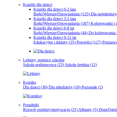
Książki dla dzieci
Książki dla dzieci 0-2 lata
Bajki/Wiersze/Opowiadania
(125)
Dla najmłodsz
Książki dla dzieci 3-5 lata
Bajki/Wiersze/Opowiadania
(187)
Kolorowanki i 
Książki dla dzieci 6-8 lat
Bajki/Wiersze/Opowiadania
(44)
Do kolorowania i
Książki dla dzieci 9-12 lat
Edukacyjne i lektury
(25)
Powieści
(127)
Poznawa
Lektury, pomoce szkolne
Szkoła podstawowa
(25)
Szkoła średnia
(12)
Komiks
Dla dzieci
(30)
Dla młodzieży
(10)
Pozostałe
(2)
Poradniki
Rozwój osobisty/motywacja
(21)
Albumy
(5)
Dom/Ogró