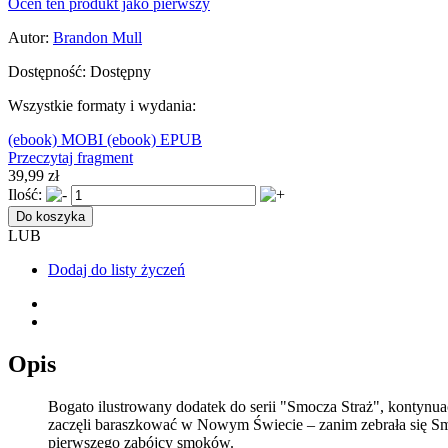
Oceń ten produkt jako pierwszy
Autor:
Brandon Mull
Dostępność:
Dostępny
Wszystkie formaty i wydania:
(ebook) MOBI
(ebook) EPUB
Przeczytaj fragment
39,99 zł
Ilość:
Do koszyka
LUB
Dodaj do listy życzeń
Opis
Bogato ilustrowany dodatek do serii "Smocza Straż", kontynua
zaczęli baraszkować w Nowym Świecie – zanim zebrała się Smo
pierwszego zabójcy smoków.