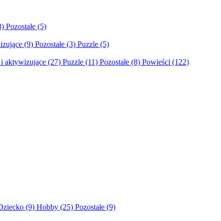
8)
Pozostałe
(5)
izujące
(9)
Pozostałe
(3)
Puzzle
(5)
i aktywizujące
(27)
Puzzle
(11)
Pozostałe
(8)
Powieści
(122)
Dziecko
(9)
Hobby
(25)
Pozostałe
(9)