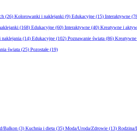
ych
(26)
Kolorowanki i naklejanki
(9)
Edukacyjne
(15)
Interaktywne
(7
naklejanki
(168)
Edukacyjne
(60)
Interaktywne
(40)
Kreatywne i aktyw
 naklejania
(14)
Edukacyjne
(102)
Poznawanie świata
(86)
Kreatywne 
nia świata
(25)
Pozostałe
(19)
d/Balkon
(3)
Kuchnia i dieta
(35)
Moda/Uroda/Zdrowie
(13)
Rodzina/