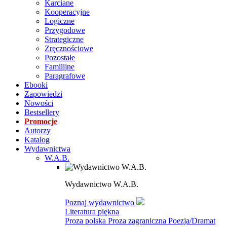
Karciane
Kooperacyjne
Logiczne
Przygodowe
Strategiczne
Zręcznościowe
Pozostałe
Familijne
Paragrafowe
Ebooki
Zapowiedzi
Nowości
Bestsellery
Promocje
Autorzy
Katalog
Wydawnictwa
W.A.B.
Wydawnictwo W.A.B.
Poznaj wydawnictwo
Literatura piękna
Proza polska
Proza zagraniczna
Poezja/Dramat