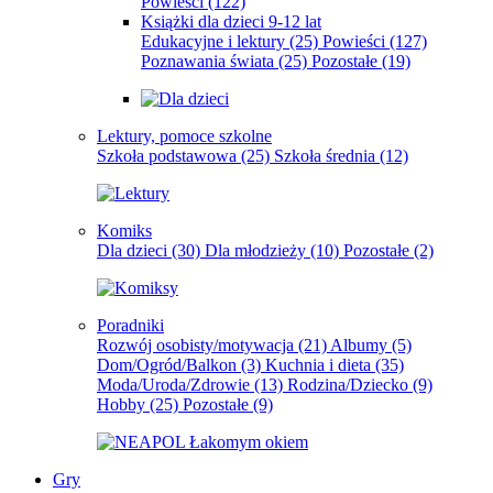
Powieści
(122)
Książki dla dzieci 9-12 lat
Edukacyjne i lektury
(25)
Powieści
(127)
Poznawania świata
(25)
Pozostałe
(19)
Lektury, pomoce szkolne
Szkoła podstawowa
(25)
Szkoła średnia
(12)
Komiks
Dla dzieci
(30)
Dla młodzieży
(10)
Pozostałe
(2)
Poradniki
Rozwój osobisty/motywacja
(21)
Albumy
(5)
Dom/Ogród/Balkon
(3)
Kuchnia i dieta
(35)
Moda/Uroda/Zdrowie
(13)
Rodzina/Dziecko
(9)
Hobby
(25)
Pozostałe
(9)
Gry