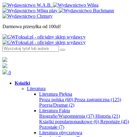
Darmowa przesyłka od 100zł!
0
Książki
Literatura
Literatura Piękna
Proza polska
(60)
Proza zagraniczna
(125)
Poezja/Dramat
(2)
Literatura Faktu
Biografie/Wspomnienia
(37)
Historia
(21)
Książki popularnonaukowe
(6)
Reportaże
(45)
Pozostałe
(7)
Literatura obyczajowa