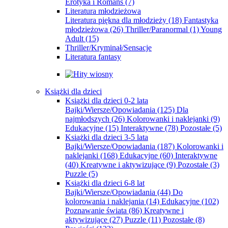
Erotyka i Romans
(7)
Literatura młodzieżowa
Literatura piękna dla młodzieży
(18)
Fantastyka
młodzieżowa
(26)
Thriller/Paranormal
(1)
Young
Adult
(15)
Thriller/Kryminał/Sensacje
Literatura fantasy
Książki dla dzieci
Książki dla dzieci 0-2 lata
Bajki/Wiersze/Opowiadania
(125)
Dla
najmłodszych
(26)
Kolorowanki i naklejanki
(9)
Edukacyjne
(15)
Interaktywne
(78)
Pozostałe
(5)
Książki dla dzieci 3-5 lata
Bajki/Wiersze/Opowiadania
(187)
Kolorowanki i
naklejanki
(168)
Edukacyjne
(60)
Interaktywne
(40)
Kreatywne i aktywizujące
(9)
Pozostałe
(3)
Puzzle
(5)
Książki dla dzieci 6-8 lat
Bajki/Wiersze/Opowiadania
(44)
Do
kolorowania i naklejania
(14)
Edukacyjne
(102)
Poznawanie świata
(86)
Kreatywne i
aktywizujące
(27)
Puzzle
(11)
Pozostałe
(8)