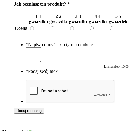
Jak oceniasz ten produkt?
*
1
1
2
2
3
3
4
4
5
5
gwiazdka
gwiazdki
gwiazdki
gwiazdki
gwiazdek
Ocena
*
Napisz co myślisz o tym produkcie
Limit znaków:
10000
*
Podaj swój nick
Dodaj recenzję