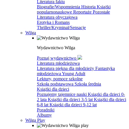
Literatura faktu
Biografie/Wspomnienia
Historia
Książki
popularnonaukowe
Reportaże
Pozostałe
Literatura obyczajowa
Erotyka i Romans
Thriller/Kryminał/Sensacje
Wilga
Wydawnictwo Wilga
Poznaj wydawnictwo
Literatura młodzieżowa
Literatura piękna dla młodzieży
Fantastyka
młodzieżowa
Young Adult
Lektury, pomoce szkolne
Szkoła podstawowa
Szkoła średnia
Książki dla dzieci
Poznajemy tajemnice nauki
Ksiązki dla dzieci 0-
2 lata
Książki dla dzieci 3-5 lat
Książki dla dzieci
6-8 lat
Ksiązki dla dzieci 9-12 lat
Poradniki
Albumy
Wilga Play