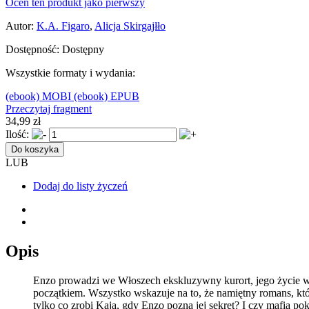
Oceń ten produkt jako pierwszy
Autor:
K.A. Figaro
,
Alicja Skirgajłło
Dostępność:
Dostępny
Wszystkie formaty i wydania:
(ebook) MOBI
(ebook) EPUB
Przeczytaj fragment
34,99 zł
Ilość:
Do koszyka
LUB
Dodaj do listy życzeń
Opis
Enzo prowadzi we Włoszech ekskluzywny kurort, jego życie wy
początkiem. Wszystko wskazuje na to, że namiętny romans, któ
tylko co zrobi Kaja, gdy Enzo pozna jej sekret? I czy mafia po