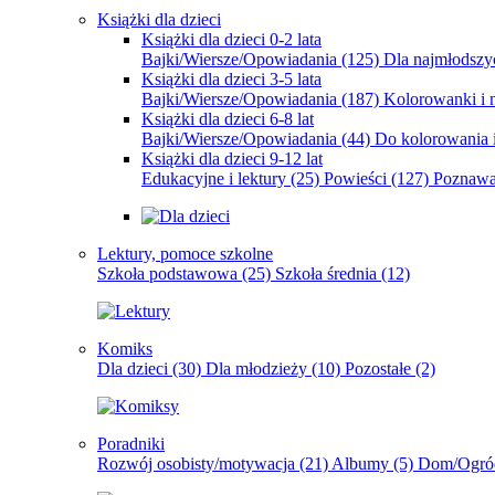
Książki dla dzieci
Książki dla dzieci 0-2 lata
Bajki/Wiersze/Opowiadania
(125)
Dla najmłodsz
Książki dla dzieci 3-5 lata
Bajki/Wiersze/Opowiadania
(187)
Kolorowanki i 
Książki dla dzieci 6-8 lat
Bajki/Wiersze/Opowiadania
(44)
Do kolorowania i
Książki dla dzieci 9-12 lat
Edukacyjne i lektury
(25)
Powieści
(127)
Poznawa
Lektury, pomoce szkolne
Szkoła podstawowa
(25)
Szkoła średnia
(12)
Komiks
Dla dzieci
(30)
Dla młodzieży
(10)
Pozostałe
(2)
Poradniki
Rozwój osobisty/motywacja
(21)
Albumy
(5)
Dom/Ogró