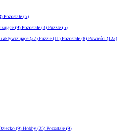
8)
Pozostałe
(5)
izujące
(9)
Pozostałe
(3)
Puzzle
(5)
i aktywizujące
(27)
Puzzle
(11)
Pozostałe
(8)
Powieści
(122)
Dziecko
(9)
Hobby
(25)
Pozostałe
(9)