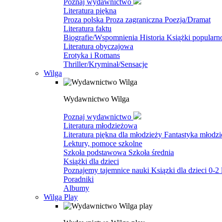
Poznaj wydawnictwo
Literatura piękna
Proza polska
Proza zagraniczna
Poezja/Dramat
Literatura faktu
Biografie/Wspomnienia
Historia
Książki popular
Literatura obyczajowa
Erotyka i Romans
Thriller/Kryminał/Sensacje
Wilga
Wydawnictwo Wilga
Poznaj wydawnictwo
Literatura młodzieżowa
Literatura piękna dla młodzieży
Fantastyka młodz
Lektury, pomoce szkolne
Szkoła podstawowa
Szkoła średnia
Książki dla dzieci
Poznajemy tajemnice nauki
Ksiązki dla dzieci 0-2 
Poradniki
Albumy
Wilga Play