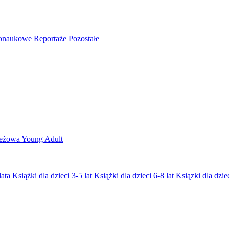
nonaukowe
Reportaże
Pozostałe
ieżowa
Young Adult
lata
Książki dla dzieci 3-5 lat
Książki dla dzieci 6-8 lat
Ksiązki dla dziec