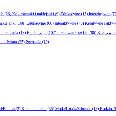
ych
(26)
Kolorowanki i naklejanki
(9)
Edukacyjne
(15)
Interaktywne
(7
naklejanki
(168)
Edukacyjne
(60)
Interaktywne
(40)
Kreatywne i aktyw
 naklejania
(13)
Edukacyjne
(102)
Poznawanie świata
(86)
Kreatywne 
nia świata
(25)
Pozostałe
(19)
d/Balkon
(3)
Kuchnia i dieta
(35)
Moda/Uroda/Zdrowie
(13)
Rodzina/