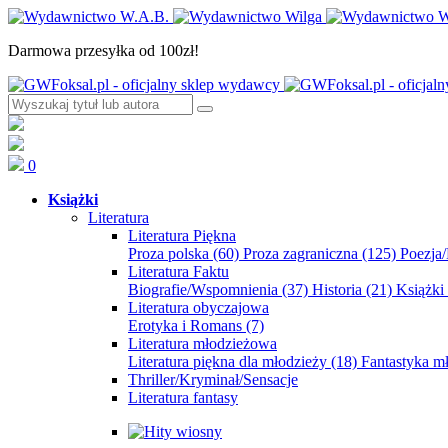
Darmowa przesyłka od 100zł!
0
Książki
Literatura
Literatura Piękna
Proza polska
(60)
Proza zagraniczna
(125)
Poezja
Literatura Faktu
Biografie/Wspomnienia
(37)
Historia
(21)
Książki
Literatura obyczajowa
Erotyka i Romans
(7)
Literatura młodzieżowa
Literatura piękna dla młodzieży
(18)
Fantastyka 
Thriller/Kryminał/Sensacje
Literatura fantasy