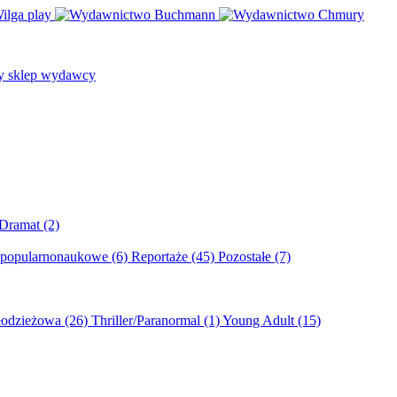
/Dramat
(2)
 popularnonaukowe
(6)
Reportaże
(45)
Pozostałe
(7)
młodzieżowa
(26)
Thriller/Paranormal
(1)
Young Adult
(15)