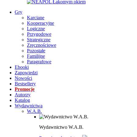
Gry
Karciane
Kooperacyjne
Logiczne
Przygodowe
Strategiczne
Zręcznościowe
Pozostałe
Familijne
Paragrafowe
Ebooki
Zapowiedzi
Nowości
Bestsellery
Promocje
Autorzy
Katalog
Wydawnictwa
W.A.B.
Wydawnictwo W.A.B.