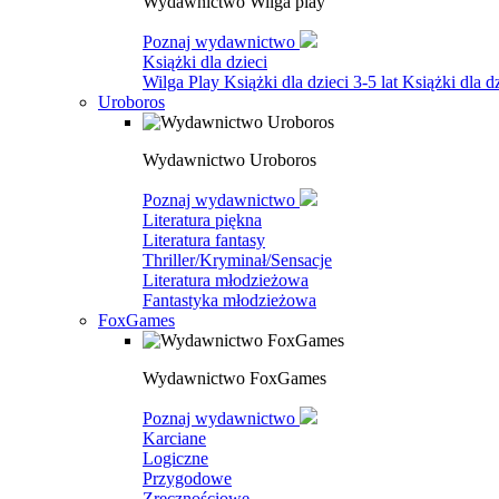
Wydawnictwo Wilga play
Poznaj wydawnictwo
Książki dla dzieci
Wilga Play
Książki dla dzieci 3-5 lat
Książki dla dz
Uroboros
Wydawnictwo Uroboros
Poznaj wydawnictwo
Literatura piękna
Literatura fantasy
Thriller/Kryminał/Sensacje
Literatura młodzieżowa
Fantastyka młodzieżowa
FoxGames
Wydawnictwo FoxGames
Poznaj wydawnictwo
Karciane
Logiczne
Przygodowe
Zręcznościowe