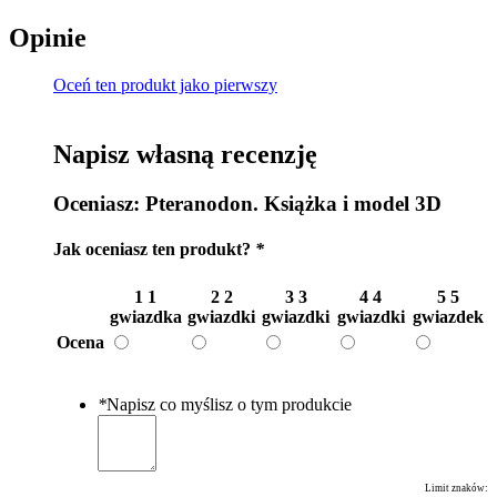
Opinie
Oceń ten produkt jako pierwszy
Napisz własną recenzję
Oceniasz:
Pteranodon. Książka i model 3D
Jak oceniasz ten produkt?
*
1
1
2
2
3
3
4
4
5
5
gwiazdka
gwiazdki
gwiazdki
gwiazdki
gwiazdek
Ocena
*
Napisz co myślisz o tym produkcie
Limit znaków: