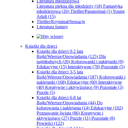
Literatura młodzieżowa
Literatura piękna dla młodzieży
(18)
Fantastyka
młodzieżowa
(26)
Thriller/Paranormal
(1)
Young
Adult
(15)
Thriller/Kryminał/Sensacje
Literatura fantasy
Książki dla dzieci
Książki dla dzieci 0-2 lata
Bajki/Wiersze/Opowiadania
(125)
Dla
najmłodszych
(26)
Kolorowanki i naklejanki
(9)
Edukacyjne
(15)
Interaktywne
(78)
Pozostałe
(5)
Książki dla dzieci 3-5 lata
Bajki/Wiersze/Opowiadania
(187)
Kolorowanki i
naklejanki
(168)
Edukacyjne
(60)
Interaktywne
(40)
Kreatywne i aktywizujące
(9)
Pozostałe
(3)
Puzzle
(5)
Książki dla dzieci 6-8 lat
Bajki/Wiersze/Opowiadania
(44)
Do
kolorowania i naklejania
(14)
Edukacyjne
(102)
Poznawanie świata
(86)
Kreatywne i
aktywizujące
(27)
Puzzle
(11)
Pozostałe
(8)
Powieści
(122)