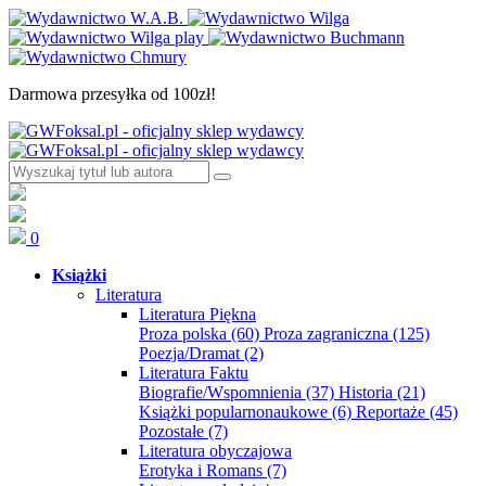
Darmowa przesyłka od 100zł!
0
Książki
Literatura
Literatura Piękna
Proza polska
(60)
Proza zagraniczna
(125)
Poezja/Dramat
(2)
Literatura Faktu
Biografie/Wspomnienia
(37)
Historia
(21)
Książki popularnonaukowe
(6)
Reportaże
(45)
Pozostałe
(7)
Literatura obyczajowa
Erotyka i Romans
(7)