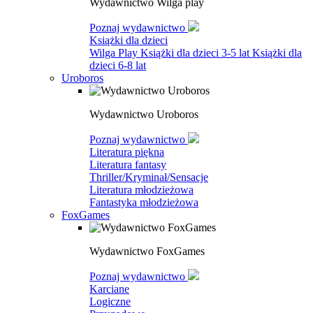
Wydawnictwo Wilga play
Poznaj wydawnictwo
Książki dla dzieci
Wilga Play
Książki dla dzieci 3-5 lat
Książki dla
dzieci 6-8 lat
Uroboros
Wydawnictwo Uroboros
Poznaj wydawnictwo
Literatura piękna
Literatura fantasy
Thriller/Kryminał/Sensacje
Literatura młodzieżowa
Fantastyka młodzieżowa
FoxGames
Wydawnictwo FoxGames
Poznaj wydawnictwo
Karciane
Logiczne