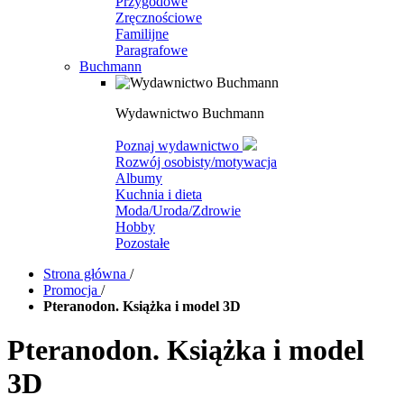
Przygodowe
Zręcznościowe
Familijne
Paragrafowe
Buchmann
Wydawnictwo Buchmann
Poznaj wydawnictwo
Rozwój osobisty/motywacja
Albumy
Kuchnia i dieta
Moda/Uroda/Zdrowie
Hobby
Pozostałe
Strona główna
/
Promocja
/
Pteranodon. Książka i model 3D
Pteranodon. Książka i model
3D