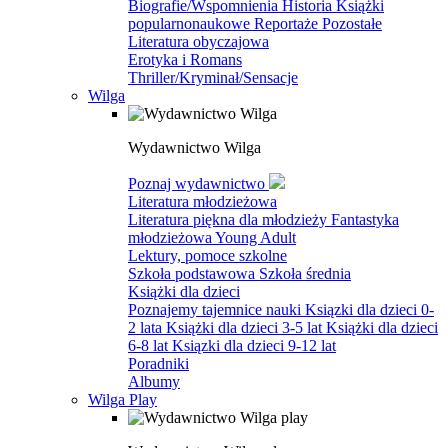
Biografie/Wspomnienia
Historia
Książki
popularnonaukowe
Reportaże
Pozostałe
Literatura obyczajowa
Erotyka i Romans
Thriller/Kryminał/Sensacje
Wilga
Wydawnictwo Wilga
Poznaj wydawnictwo
Literatura młodzieżowa
Literatura piękna dla młodzieży
Fantastyka
młodzieżowa
Young Adult
Lektury, pomoce szkolne
Szkoła podstawowa
Szkoła średnia
Książki dla dzieci
Poznajemy tajemnice nauki
Ksiązki dla dzieci 0-
2 lata
Książki dla dzieci 3-5 lat
Książki dla dzieci
6-8 lat
Ksiązki dla dzieci 9-12 lat
Poradniki
Albumy
Wilga Play