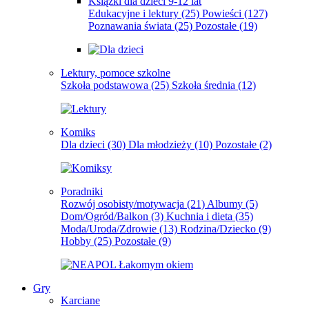
Książki dla dzieci 9-12 lat
Edukacyjne i lektury
(25)
Powieści
(127)
Poznawania świata
(25)
Pozostałe
(19)
Lektury, pomoce szkolne
Szkoła podstawowa
(25)
Szkoła średnia
(12)
Komiks
Dla dzieci
(30)
Dla młodzieży
(10)
Pozostałe
(2)
Poradniki
Rozwój osobisty/motywacja
(21)
Albumy
(5)
Dom/Ogród/Balkon
(3)
Kuchnia i dieta
(35)
Moda/Uroda/Zdrowie
(13)
Rodzina/Dziecko
(9)
Hobby
(25)
Pozostałe
(9)
Gry
Karciane