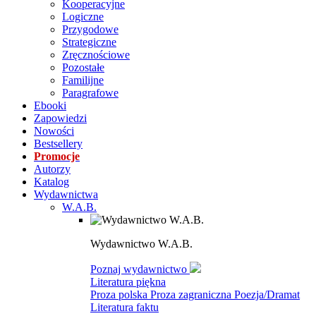
Kooperacyjne
Logiczne
Przygodowe
Strategiczne
Zręcznościowe
Pozostałe
Familijne
Paragrafowe
Ebooki
Zapowiedzi
Nowości
Bestsellery
Promocje
Autorzy
Katalog
Wydawnictwa
W.A.B.
Wydawnictwo W.A.B.
Poznaj wydawnictwo
Literatura piękna
Proza polska
Proza zagraniczna
Poezja/Dramat
Literatura faktu