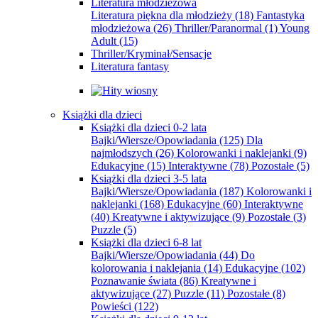
Literatura młodzieżowa
Literatura piękna dla młodzieży
(18)
Fantastyka
młodzieżowa
(26)
Thriller/Paranormal
(1)
Young
Adult
(15)
Thriller/Kryminał/Sensacje
Literatura fantasy
Książki dla dzieci
Książki dla dzieci 0-2 lata
Bajki/Wiersze/Opowiadania
(125)
Dla
najmłodszych
(26)
Kolorowanki i naklejanki
(9)
Edukacyjne
(15)
Interaktywne
(78)
Pozostałe
(5)
Książki dla dzieci 3-5 lata
Bajki/Wiersze/Opowiadania
(187)
Kolorowanki i
naklejanki
(168)
Edukacyjne
(60)
Interaktywne
(40)
Kreatywne i aktywizujące
(9)
Pozostałe
(3)
Puzzle
(5)
Książki dla dzieci 6-8 lat
Bajki/Wiersze/Opowiadania
(44)
Do
kolorowania i naklejania
(14)
Edukacyjne
(102)
Poznawanie świata
(86)
Kreatywne i
aktywizujące
(27)
Puzzle
(11)
Pozostałe
(8)
Powieści
(122)