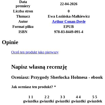
Data
22-04-2026
premiery
Liczba stron
0
Tłumacz
Ewa Łozińska-Małkiewicz
Autor
Arthur Conan-Doyle
Format pliku
EPUB
ISBN
978-83-8449-091-4
Opinie
Oceń ten produkt jako pierwszy
Napisz własną recenzję
Oceniasz:
Przygody Sherlocka Holmesa - ebook
Jak oceniasz ten produkt?
*
1
1
2
2
3
3
4
4
5
5
gwiazdka
gwiazdki
gwiazdki
gwiazdki
gwiazdek