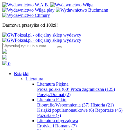
Darmowa przesyłka od 100zł!
0
Książki
Literatura
Literatura Piękna
Proza polska
(60)
Proza zagraniczna
(125)
Poezja/Dramat
(2)
Literatura Faktu
Biografie/Wspomnienia
(37)
Historia
(21)
Książki popularnonaukowe
(6)
Reportaże
(45)
Pozostałe
(7)
Literatura obyczajowa
Erotyka i Romans
(7)