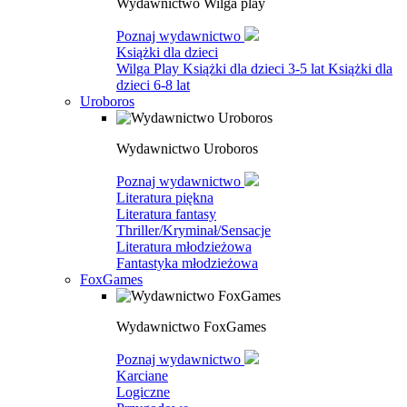
Wydawnictwo Wilga play
Poznaj wydawnictwo
Książki dla dzieci
Wilga Play
Książki dla dzieci 3-5 lat
Książki dla
dzieci 6-8 lat
Uroboros
Wydawnictwo Uroboros
Poznaj wydawnictwo
Literatura piękna
Literatura fantasy
Thriller/Kryminał/Sensacje
Literatura młodzieżowa
Fantastyka młodzieżowa
FoxGames
Wydawnictwo FoxGames
Poznaj wydawnictwo
Karciane
Logiczne