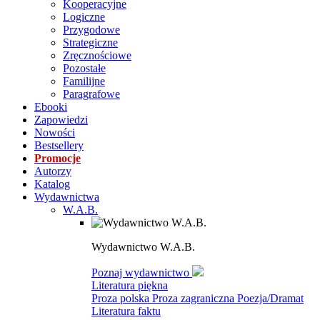
Kooperacyjne
Logiczne
Przygodowe
Strategiczne
Zręcznościowe
Pozostałe
Familijne
Paragrafowe
Ebooki
Zapowiedzi
Nowości
Bestsellery
Promocje
Autorzy
Katalog
Wydawnictwa
W.A.B.
Wydawnictwo W.A.B.
Poznaj wydawnictwo
Literatura piękna
Proza polska
Proza zagraniczna
Poezja/Dramat
Literatura faktu