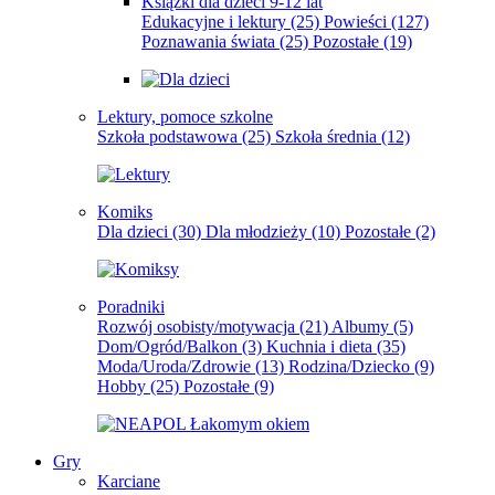
Książki dla dzieci 9-12 lat
Edukacyjne i lektury
(25)
Powieści
(127)
Poznawania świata
(25)
Pozostałe
(19)
Lektury, pomoce szkolne
Szkoła podstawowa
(25)
Szkoła średnia
(12)
Komiks
Dla dzieci
(30)
Dla młodzieży
(10)
Pozostałe
(2)
Poradniki
Rozwój osobisty/motywacja
(21)
Albumy
(5)
Dom/Ogród/Balkon
(3)
Kuchnia i dieta
(35)
Moda/Uroda/Zdrowie
(13)
Rodzina/Dziecko
(9)
Hobby
(25)
Pozostałe
(9)
Gry
Karciane