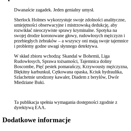
Dwanaście zagadek. Jeden genialny umysł.
Sherlock Holmes wykorzystuje swoje zdolności analityczne,
umiejętności obserwacyjne i mistrzowską dedukcję, aby
rozwikłać nieoczywiste sprawy kryminalne. Spotyka na
swojej drodze koronowane głowy, rudowłosych mężczyzn i
przebiegłych żebraków – a wszyscy oni mają swoje tajemnice
i problemy godne uwagi słynnego detektywa.
W skład zbioru wchodzą: Skandal w Bohemii, Liga
Rudowłosych, Sprawa tożsamości, Tajemnica doliny
Boscombe, Pięć pestek pomarańczy, Krzywousty mężczyzna,
Błękitny karbunkuł, Cętkowana opaska, Kciuk hydraulika,
Szlachetnie urodzony kawaler, Diadem z berylów, Dwór
Miedziane Buki.
Ta publikacja spełnia wymagania dostępności zgodnie z
dyrektywą EAA.
Dodatkowe informacje