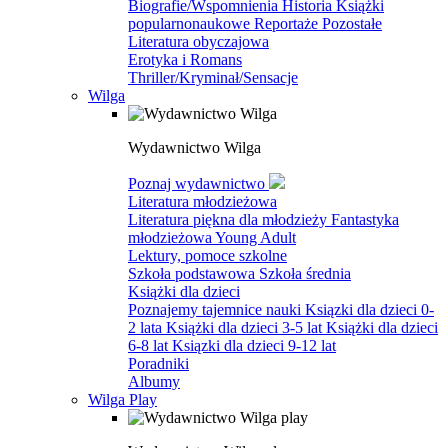
Biografie/Wspomnienia
Historia
Książki
popularnonaukowe
Reportaże
Pozostałe
Literatura obyczajowa
Erotyka i Romans
Thriller/Kryminał/Sensacje
Wilga
Wydawnictwo Wilga
Poznaj wydawnictwo
Literatura młodzieżowa
Literatura piękna dla młodzieży
Fantastyka
młodzieżowa
Young Adult
Lektury, pomoce szkolne
Szkoła podstawowa
Szkoła średnia
Książki dla dzieci
Poznajemy tajemnice nauki
Ksiązki dla dzieci 0-
2 lata
Książki dla dzieci 3-5 lat
Książki dla dzieci
6-8 lat
Ksiązki dla dzieci 9-12 lat
Poradniki
Albumy
Wilga Play