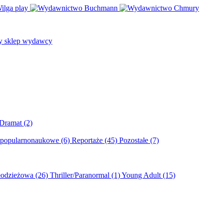
/Dramat
(2)
 popularnonaukowe
(6)
Reportaże
(45)
Pozostałe
(7)
młodzieżowa
(26)
Thriller/Paranormal
(1)
Young Adult
(15)