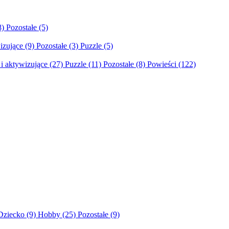
8)
Pozostałe
(5)
izujące
(9)
Pozostałe
(3)
Puzzle
(5)
i aktywizujące
(27)
Puzzle
(11)
Pozostałe
(8)
Powieści
(122)
Dziecko
(9)
Hobby
(25)
Pozostałe
(9)