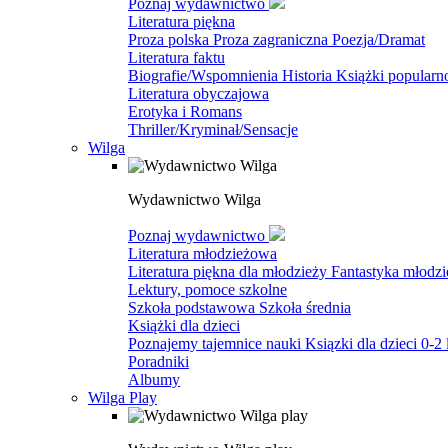
Poznaj wydawnictwo
Literatura piękna
Proza polska
Proza zagraniczna
Poezja/Dramat
Literatura faktu
Biografie/Wspomnienia
Historia
Książki popular
Literatura obyczajowa
Erotyka i Romans
Thriller/Kryminał/Sensacje
Wilga
Wydawnictwo Wilga
Poznaj wydawnictwo
Literatura młodzieżowa
Literatura piękna dla młodzieży
Fantastyka młodz
Lektury, pomoce szkolne
Szkoła podstawowa
Szkoła średnia
Książki dla dzieci
Poznajemy tajemnice nauki
Ksiązki dla dzieci 0-2 
Poradniki
Albumy
Wilga Play