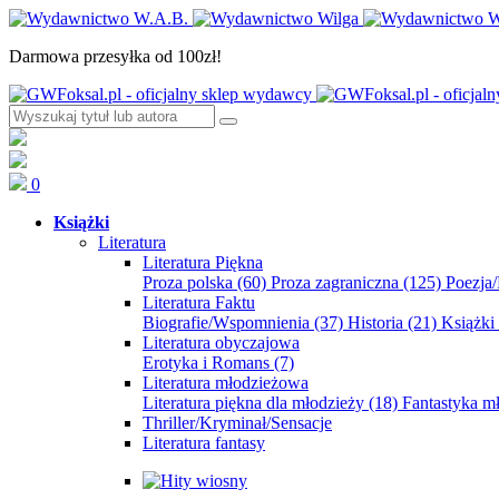
Darmowa przesyłka od 100zł!
0
Książki
Literatura
Literatura Piękna
Proza polska
(60)
Proza zagraniczna
(125)
Poezja
Literatura Faktu
Biografie/Wspomnienia
(37)
Historia
(21)
Książki
Literatura obyczajowa
Erotyka i Romans
(7)
Literatura młodzieżowa
Literatura piękna dla młodzieży
(18)
Fantastyka 
Thriller/Kryminał/Sensacje
Literatura fantasy