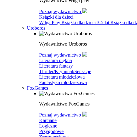
Wydawnictwo Wilga play
Poznaj wydawnictwo
Książki dla dzieci
Wilga Play
Książki dla dzieci 3-5 lat
Książki dla dz
Uroboros
Wydawnictwo Uroboros
Poznaj wydawnictwo
Literatura piękna
Literatura fantasy
Thriller/Kryminał/Sensacje
Literatura młodzieżowa
Fantastyka młodzieżowa
FoxGames
Wydawnictwo FoxGames
Poznaj wydawnictwo
Karciane
Logiczne
Przygodowe
Zręcznościowe