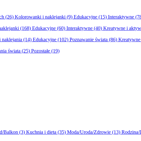
ych
(26)
Kolorowanki i naklejanki
(9)
Edukacyjne
(15)
Interaktywne
(7
naklejanki
(168)
Edukacyjne
(60)
Interaktywne
(40)
Kreatywne i aktyw
 naklejania
(14)
Edukacyjne
(102)
Poznawanie świata
(86)
Kreatywne 
nia świata
(25)
Pozostałe
(19)
d/Balkon
(3)
Kuchnia i dieta
(35)
Moda/Uroda/Zdrowie
(13)
Rodzina/