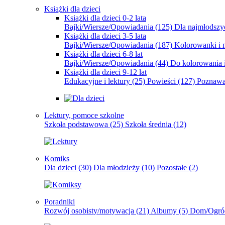
Książki dla dzieci
Książki dla dzieci 0-2 lata
Bajki/Wiersze/Opowiadania
(125)
Dla najmłodsz
Książki dla dzieci 3-5 lata
Bajki/Wiersze/Opowiadania
(187)
Kolorowanki i 
Książki dla dzieci 6-8 lat
Bajki/Wiersze/Opowiadania
(44)
Do kolorowania i
Książki dla dzieci 9-12 lat
Edukacyjne i lektury
(25)
Powieści
(127)
Poznawa
Lektury, pomoce szkolne
Szkoła podstawowa
(25)
Szkoła średnia
(12)
Komiks
Dla dzieci
(30)
Dla młodzieży
(10)
Pozostałe
(2)
Poradniki
Rozwój osobisty/motywacja
(21)
Albumy
(5)
Dom/Ogró