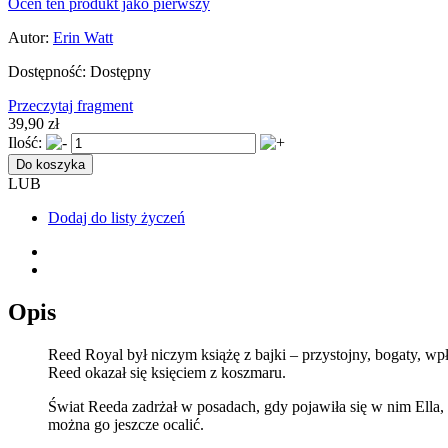
Oceń ten produkt jako pierwszy
Autor:
Erin Watt
Dostępność:
Dostępny
Przeczytaj fragment
39,90 zł
Ilość:
Do koszyka
LUB
Dodaj do listy życzeń
Opis
Reed Royal był niczym książę z bajki – przystojny, bogaty, wpł
Reed okazał się księciem z koszmaru.
Świat Reeda zadrżał w posadach, gdy pojawiła się w nim Ella, i
można go jeszcze ocalić.