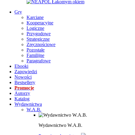
Gry
Karciane
Kooperacyjne
Logiczne
Przygodowe
Strategiczne
Zręcznościowe
Pozostałe
Familijne
Paragrafowe
Ebooki
Zapowiedzi
Nowości
Bestsellery
Promocje
Autorzy
Katalog
Wydawnictwa
W.A.B.
Wydawnictwo W.A.B.