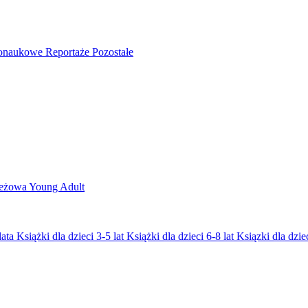
nonaukowe
Reportaże
Pozostałe
ieżowa
Young Adult
lata
Książki dla dzieci 3-5 lat
Książki dla dzieci 6-8 lat
Ksiązki dla dziec