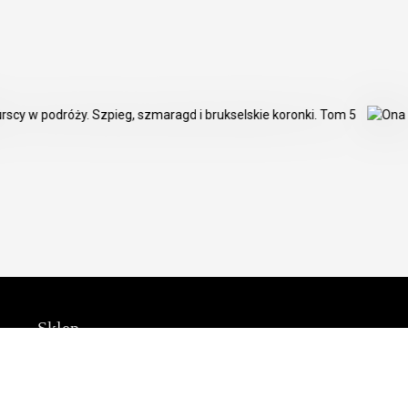
Sklep
Obsługa klienta
O Grupie Wydawniczej F
Warunki dostawy
O nas