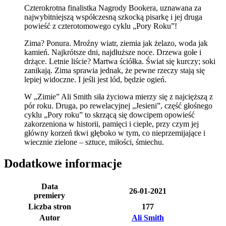
Czterokrotna finalistka Nagrody Bookera, uznawana za
najwybitniejszą współczesną szkocką pisarkę i jej druga
powieść z czterotomowego cyklu „Pory Roku”!
Zima? Ponura. Mroźny wiatr, ziemia jak żelazo, woda jak
kamień. Najkrótsze dni, najdłuższe noce. Drzewa gołe i
drżące. Letnie liście? Martwa ściółka. Świat się kurczy; soki
zanikają. Zima sprawia jednak, że pewne rzeczy stają się
lepiej widoczne. I jeśli jest lód, będzie ogień.
W „Zimie” Ali Smith siła życiowa mierzy się z najcięższą z
pór roku. Druga, po rewelacyjnej „Jesieni”, część głośnego
cyklu „Pory roku” to skrzącą się dowcipem opowieść
zakorzeniona w historii, pamięci i cieple, przy czym jej
główny korzeń tkwi głęboko w tym, co nieprzemijające i
wiecznie zielone – sztuce, miłości, śmiechu.
Dodatkowe informacje
Data
26-01-2021
premiery
Liczba stron
177
Autor
Ali Smith