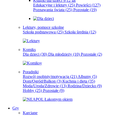
Książki dla dzieci 9-12 lat
Edukacyjne i lektury
(25)
Powieści
(127)
Poznawania świata
(25)
Pozostałe
(19)
Lektury, pomoce szkolne
Szkoła podstawowa
(25)
Szkoła średnia
(12)
Komiks
Dla dzieci
(30)
Dla młodzieży
(10)
Pozostałe
(2)
Poradniki
Rozwój osobisty/motywacja
(21)
Albumy
(5)
Dom/Ogród/Balkon
(3)
Kuchnia i dieta
(35)
Moda/Uroda/Zdrowie
(13)
Rodzina/Dziecko
(9)
Hobby
(25)
Pozostałe
(9)
Gry
Karciane