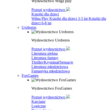
Wydawnictwo Wilga play
Poznaj wydawnictwo
Książki dla dzieci
Wilga Play
Książki dla dzieci 3-5 lat
Książki dla
dzieci 6-8 lat
Uroboros
Wydawnictwo Uroboros
Poznaj wydawnictwo
Literatura piękna
Literatura fantasy
Thriller/Kryminał/Sensacje
Literatura młodzieżowa
Fantastyka młodzieżowa
FoxGames
Wydawnictwo FoxGames
Poznaj wydawnictwo
Karciane
Logiczne