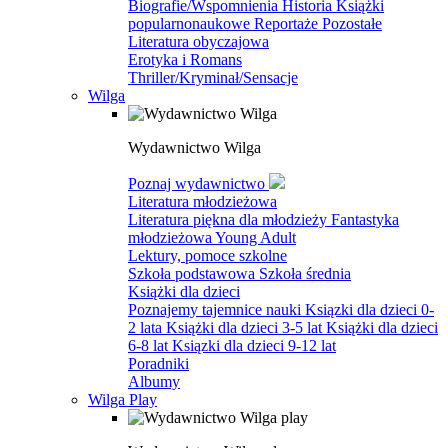
Biografie/Wspomnienia
Historia
Książki
popularnonaukowe
Reportaże
Pozostałe
Literatura obyczajowa
Erotyka i Romans
Thriller/Kryminał/Sensacje
Wilga
Wydawnictwo Wilga
Poznaj wydawnictwo
Literatura młodzieżowa
Literatura piękna dla młodzieży
Fantastyka
młodzieżowa
Young Adult
Lektury, pomoce szkolne
Szkoła podstawowa
Szkoła średnia
Książki dla dzieci
Poznajemy tajemnice nauki
Ksiązki dla dzieci 0-
2 lata
Książki dla dzieci 3-5 lat
Książki dla dzieci
6-8 lat
Ksiązki dla dzieci 9-12 lat
Poradniki
Albumy
Wilga Play