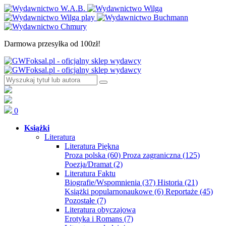
Darmowa przesyłka od 100zł!
0
Książki
Literatura
Literatura Piękna
Proza polska
(60)
Proza zagraniczna
(125)
Poezja/Dramat
(2)
Literatura Faktu
Biografie/Wspomnienia
(37)
Historia
(21)
Książki popularnonaukowe
(6)
Reportaże
(45)
Pozostałe
(7)
Literatura obyczajowa
Erotyka i Romans
(7)