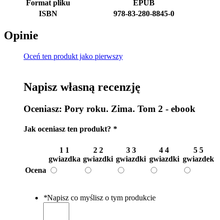
Format pliku
EPUB
ISBN
978-83-280-8845-0
Opinie
Oceń ten produkt jako pierwszy
Napisz własną recenzję
Oceniasz:
Pory roku. Zima. Tom 2 - ebook
Jak oceniasz ten produkt?
*
1
1
2
2
3
3
4
4
5
5
gwiazdka
gwiazdki
gwiazdki
gwiazdki
gwiazdek
Ocena
*
Napisz co myślisz o tym produkcie