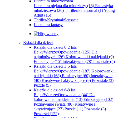
Literatura młodzieżowa
Literatura piękna dla młodzieży
(18)
Fantastyka
młodzieżowa
(26)
Thriller/Paranormal
(1)
Young
Adult
(15)
Thriller/Kryminał/Sensacje
Literatura fantasy
Książki dla dzieci
Książki dla dzieci 0-2 lata
Bajki/Wiersze/Opowiadania
(125)
Dla
najmłodszych
(26)
Kolorowanki i naklejanki
(9)
Edukacyjne
(15)
Interaktywne
(78)
Pozostałe
(5)
Książki dla dzieci 3-5 lata
Bajki/Wiersze/Opowiadania
(187)
Kolorowanki i
naklejanki
(168)
Edukacyjne
(60)
Interaktywne
(40)
Kreatywne i aktywizujące
(9)
Pozostałe
(3)
Puzzle
(5)
Książki dla dzieci 6-8 lat
Bajki/Wiersze/Opowiadania
(44)
Do
kolorowania i naklejania
(13)
Edukacyjne
(102)
Poznawanie świata
(86)
Kreatywne i
aktywizujące
(27)
Puzzle
(11)
Pozostałe
(8)
Powieści
(122)