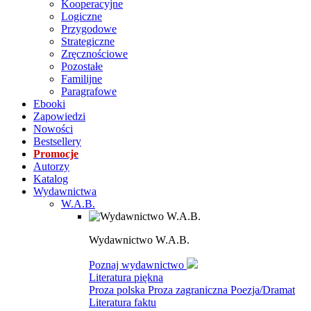
Kooperacyjne
Logiczne
Przygodowe
Strategiczne
Zręcznościowe
Pozostałe
Familijne
Paragrafowe
Ebooki
Zapowiedzi
Nowości
Bestsellery
Promocje
Autorzy
Katalog
Wydawnictwa
W.A.B.
Wydawnictwo W.A.B.
Poznaj wydawnictwo
Literatura piękna
Proza polska
Proza zagraniczna
Poezja/Dramat
Literatura faktu